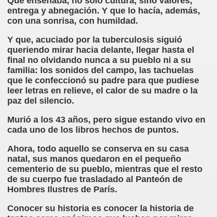
Que enseñaba, no sólo cultura, sino valores,
cción de Obstáculos (Juurmaa, J.)
entrega y abnegación. Y que lo hacía, además,
con una sonrisa, con humildad.
emas de Escritura Táctil para Lectores con Ceguera o Disca
Y que, acuciado por la tuberculosis siguió
ón de Hombres Ilustres de París (César Puente)
queriendo mirar hacia delante, llegar hasta el
final no olvidando nunca a su pueblo ni a su
ó 150è Aniversari mort de Louis Braille (CPB de l'ONCE a B
familia: los sonidos del campo, las tachuelas
que le confeccionó su padre para que pudiese
n Maestro (F. Javier Bernal García)
leer letras en relieve, el calor de su madre o la
paz del silencio.
ntonio Vicente (F. Javier Bernal)
Murió a los 43 años, pero sigue estando vivo en
no Paz)
cada uno de los libros hechos de puntos.
Ahora, todo aquello se conserva en su casa
n Figueroa)
natal, sus manos quedaron en el pequeño
cementerio de su pueblo, mientras que el resto
ngénita (Puri Águila)
de su cuerpo fue trasladado al Panteón de
Hombres Ilustres de París.
obar las Oposiciones (Elena Rodrigo)
Conocer su historia es conocer la historia de
ionales (Luis Eduardo Martínez)