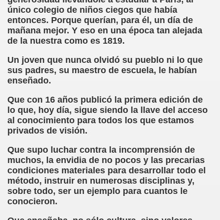
único colegio de niños ciegos que había
rona: Fundamento Y Sentimientos (Samuel Rodríguez Font
entonces. Porque querían, para él, un día de
mañana mejor. Y eso en una época tan alejada
966 (Rogelio Muñoz Martínez)
de la nuestra como es 1819.
Un joven que nunca olvidó su pueblo ni lo que
e la Luz (Alberto Gil)
sus padres, su maestro de escuela, le habían
enseñado.
luita (Francesc Miñana)
Que con 16 años publicó la primera edición de
 Claudio Suárez Santana)
lo que, hoy día, sigue siendo la llave del acceso
al conocimiento para todos los que estamos
 no latino (Pedro Zurita)
privados de visión.
ro Zurita, Ex Secretario Unión Mundial de Ciegos (Pedro Zur
Que supo luchar contra la incomprensión de
muchos, la envidia de no pocos y las precarias
o Zurita, Ex Secretari Unió Mundial de Cecs, català (Pedro Zu
condiciones materiales para desarrollar todo el
método, instruir en numerosas disciplinas y,
ntina del Monumento a Luis Braille, 1980 (editora Nacional 
sobre todo, ser un ejemplo para cuantos le
conocieron.
ián Baquero, Conferencia (David López)