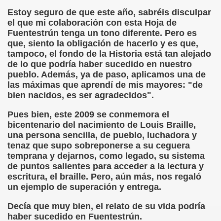
Estoy seguro de que este año, sabréis disculpar
 de los Ciegos (Pablo Madrid Herruzo)
el que mi colaboración con esta Hoja de
Fuentestrún tenga un tono diferente. Pero es
Castillo Bejarano)
que, siento la obligación de hacerlo y es que,
tampoco, el fondo de la Historia está tan alejado
n León (Juan José Miñana)
de lo que podría haber sucedido en nuestro
pueblo. Además, ya de paso, aplicamos una de
rta a Charles Barbier (Pablo Madrid Herruzo)
las máximas que aprendí de mis mayores: "de
bien nacidos, es ser agradecidos".
l Mundo (Pedro Zurita)
Pues bien, este 2009 se conmemora el
bicentenario del nacimiento de Louis Braille,
 y Sus Precios (Pedro Zurita)
una persona sencilla, de pueblo, luchadora y
tenaz que supo sobreponerse a su ceguera
emàtica de l'Adolescència en Nois-es Cecs i Deficients Vis
temprana y dejarnos, como legado, su sistema
de puntos salientes para acceder a la lectura y
ción a Desarrollar CRE Joan Amades ONCE, 1990 (Miquel Al
escritura, el braille. Pero, aún más, nos regaló
un ejemplo de superación y entrega.
tura en Peligro de Extinción (Eutiquio Cabrerizo)
Decía que muy bien, el relato de su vida podría
Para Todos (Pedro Zurita)
haber sucedido en Fuentestrún.