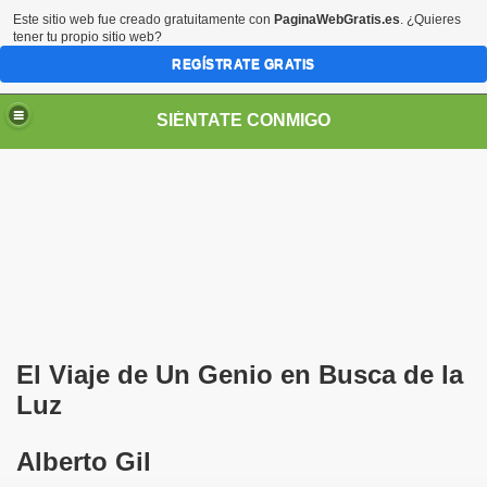
Este sitio web fue creado gratuitamente con
PaginaWebGratis.es
. ¿Quieres
tener tu propio sitio web?
REGÍSTRATE GRATIS
SIÉNTATE CONMIGO
Pedro Zurita)
edro Zurita)
El Viaje de Un Genio en Busca de la
breu (Pedro Zurita)
Luz
ncia (grup d'Afiliats CRE ONCE Barcelona, Català y Castel
Alberto Gil
iscapacidad Visual (Pedro Zurita)