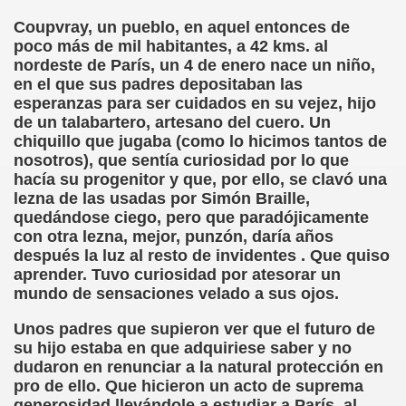
onet Borrás)
Coupvray, un pueblo, en aquel entonces de
poco más de mil habitantes, a 42 kms. al
ipación Social, Córdoba 03-03-09 (Pedro A. Zurita)
nordeste de París, un 4 de enero nace un niño,
en el que sus padres depositaban las
ción de Sor Sacramento)
esperanzas para ser cuidados en su vejez, hijo
de un talabartero, artesano del cuero. Un
ue Elissalde)
chiquillo que jugaba (como lo hicimos tantos de
nosotros), que sentía curiosidad por lo que
rcelona 1ª Escuela de Ciegos Que Hubo en España (Jesús 
hacía su progenitor y que, por ello, se clavó una
lezna de las usadas por Simón Braille,
04-06-09 (Pedro Zurita)
quedándose ciego, pero que paradójicamente
con otra lezna, mejor, punzón, daría años
urita)
después la luz al resto de invidentes . Que quiso
aprender. Tuvo curiosidad por atesorar un
erencia (Francisco Javier Bernal García)
mundo de sensaciones velado a sus ojos.
njuto)
Unos padres que supieron ver que el futuro de
su hijo estaba en que adquiriese saber y no
ientes (Roberto Enjuto)
dudaron en renunciar a la natural protección en
pro de ello. Que hicieron un acto de suprema
urita)
generosidad llevándole a estudiar a París, al