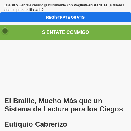
Este sitio web fue creado gratuitamente con
PaginaWebGratis.es
. ¿Quieres
tener tu propio sitio web?
REGÍSTRATE GRATIS
SIÉNTATE CONMIGO
Pedro Zurita)
edro Zurita)
El Braille, Mucho Más que un
breu (Pedro Zurita)
Sistema de Lectura para los Ciegos
ncia (grup d'Afiliats CRE ONCE Barcelona, Català y Castel
Eutiquio Cabrerizo
iscapacidad Visual (Pedro Zurita)