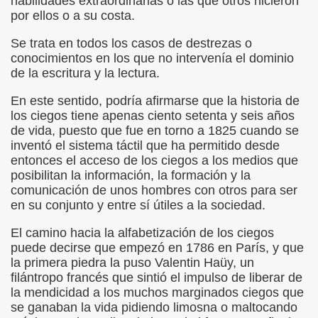
habilidades extraordinarias o las que otros hicieron
cción de Obstáculos (Juurmaa, J.)
por ellos o a su costa.
emas de Escritura Táctil para Lectores con Ceguera o Disca
Se trata en todos los casos de destrezas o
conocimientos en los que no intervenía el dominio
ón de Hombres Ilustres de París (César Puente)
de la escritura y la lectura.
ó 150è Aniversari mort de Louis Braille (CPB de l'ONCE a B
En este sentido, podría afirmarse que la historia de
los ciegos tiene apenas ciento setenta y seis años
n Maestro (F. Javier Bernal García)
de vida, puesto que fue en torno a 1825 cuando se
inventó el sistema táctil que ha permitido desde
ntonio Vicente (F. Javier Bernal)
entonces el acceso de los ciegos a los medios que
posibilitan la información, la formación y la
no Paz)
comunicación de unos hombres con otros para ser
en su conjunto y entre sí útiles a la sociedad.
n Figueroa)
El camino hacia la alfabetización de los ciegos
puede decirse que empezó en 1786 en París, y que
ngénita (Puri Águila)
la primera piedra la puso Valentin Haüy, un
filántropo francés que sintió el impulso de liberar de
obar las Oposiciones (Elena Rodrigo)
la mendicidad a los muchos marginados ciegos que
se ganaban la vida pidiendo limosna o maltocando
ionales (Luis Eduardo Martínez)