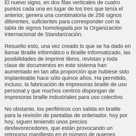
El nuevo signo, en dos filas verticales de cuatro
z, Aldaba)
puntos cada una en lugar de los tres que tenía el
anterior, genera una combinatoria de 256 signos
ra)
diferentes, suficientes para corresponder con la
tabla de signos homologada por la Organización
i)
Internacional de Standarización.
ti)
Resuelto esto, una vez creado lo que se ha dado en
llamar Braille Informático o Braille Informatizado, las
posibilidades de imprimir libros, revistas y toda
mento (Francisco García Pavón)
clase de documentos en este sistema han
aumentado en tan alta proporción que hubiese sido
nterruptus de la Vida de Casimiro Seisluces (Varios Autor
implanteable hace sólo quince años. Ha permitido,
incluso, la fabricación de impresoras braille de uso
adden)
personal y que muchos centros dispongan de
impresoras braille industriales para uso colectivo.
dita (José Amando Ruiz "Jose Ruivari")
No obstante, los periféricos con salida en braille
oletti)
para la revisión de pantallas de ordenador, hoy por
hoy, siguen teniendo unos precios
(Angelines Sánchez)
desfavorecedores, que están provocando un
retroceso manifiesto en el número de quienes