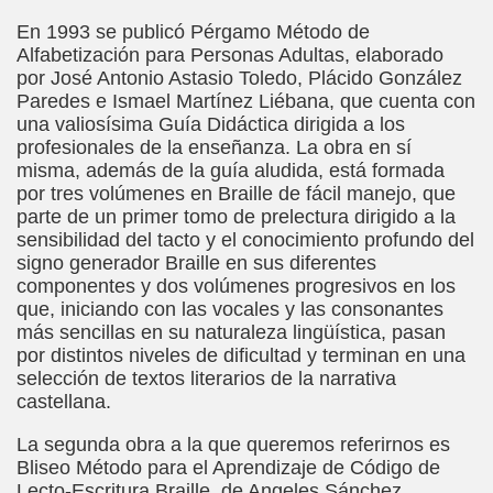
mann Hesse)
En 1993 se publicó Pérgamo Método de
Alfabetización para Personas Adultas, elaborado
n)
por José Antonio Astasio Toledo, Plácido González
Paredes e Ismael Martínez Liébana, que cuenta con
das (Saúl Orea Mateo)
una valiosísima Guía Didáctica dirigida a los
profesionales de la enseñanza. La obra en sí
aballero, Cecilia Bohl de Faber)
misma, además de la guía aludida, está formada
por tres volúmenes en Braille de fácil manejo, que
Cuento XXXIV (Infante Don Juan Manuel)
parte de un primer tomo de prelectura dirigido a la
sensibilidad del tacto y el conocimiento profundo del
do)
signo generador Braille en sus diferentes
componentes y dos volúmenes progresivos en los
que, iniciando con las vocales y las consonantes
más sencillas en su naturaleza lingüística, pasan
adja)
por distintos niveles de dificultad y terminan en una
selección de textos literarios de la narrativa
ric Bayé)
castellana.
ciones (Enric Bayé)
La segunda obra a la que queremos referirnos es
Bliseo Método para el Aprendizaje de Código de
l Gila)
Lecto-Escritura Braille, de Angeles Sánchez