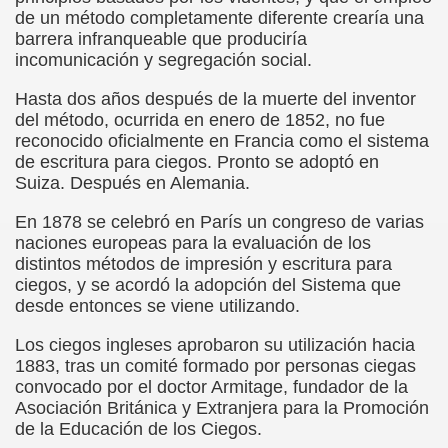
ctura (Carmen Bonet Borrás)
de un método completamente diferente crearía una
barrera infranqueable que produciría
istema de Lectura para los Ciegos (Eutiquio Cabrerizo)
incomunicación y segregación social.
 de Alicante (Juan José Miñana Estruch)
Hasta dos años después de la muerte del inventor
del método, ocurrida en enero de 1852, no fue
tín-Blas Sánchez)
reconocido oficialmente en Francia como el sistema
de escritura para ciegos. Pronto se adoptó en
Álvarez Sanz)
Suiza. Después en Alemania.
En 1878 se celebró en París un congreso de varias
esas! (Lola Bogas)
naciones europeas para la evaluación de los
distintos métodos de impresión y escritura para
tudiante Ciego Integrado a la Escuela Regular (José Arias
ciegos, y se acordó la adopción del Sistema que
desde entonces se viene utilizando.
critura (María Jesús Cañamares)
Los ciegos ingleses aprobaron su utilización hacia
 Marcilla Solana)
1883, tras un comité formado por personas ciegas
convocado por el doctor Armitage, fundador de la
an Antonio Campos Sánchez)
Asociación Británica y Extranjera para la Promoción
de la Educación de los Ciegos.
Braille (Pedro Zurita)