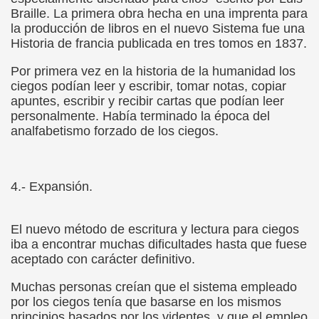
Braille. La primera obra hecha en una imprenta para
n Figueroa)
la producción de libros en el nuevo Sistema fue una
Historia de francia publicada en tres tomos en 1837.
alance y perspectivas (Enrique Elissalde)
Por primera vez en la historia de la humanidad los
ciegos podían leer y escribir, tomar notas, copiar
ía Jesús Cañamares)
apuntes, escribir y recibir cartas que podían leer
personalmente. Había terminado la época del
amino de Santiago (Angelines sánchez Herrero)
analfabetismo forzado de los ciegos.
(Manuel González Otero)
n Disminución Visual Grave (Pedro Zurita)
4.- Expansión.
(Manuel gonzález Otero)
El nuevo método de escritura y lectura para ciegos
Gil)
iba a encontrar muchas dificultades hasta que fuese
aceptado con carácter definitivo.
 Castellano e Italiano (Pedro Zurita)
Muchas personas creían que el sistema empleado
e la ONCE de Pontevedra (Blas Vázquez Rodríguez)
por los ciegos tenía que basarse en los mismos
principios basados por los videntes, y que el empleo