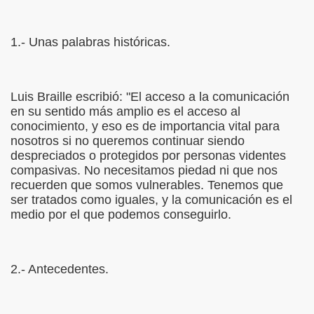
onet Borrás)
1.- Unas palabras históricas.
ipación Social, Córdoba 03-03-09 (Pedro A. Zurita)
ción de Sor Sacramento)
Luis Braille escribió: "El acceso a la comunicación
ue Elissalde)
en su sentido más amplio es el acceso al
conocimiento, y eso es de importancia vital para
rcelona 1ª Escuela de Ciegos Que Hubo en España (Jesús 
nosotros si no queremos continuar siendo
despreciados o protegidos por personas videntes
04-06-09 (Pedro Zurita)
compasivas. No necesitamos piedad ni que nos
recuerden que somos vulnerables. Tenemos que
urita)
ser tratados como iguales, y la comunicación es el
medio por el que podemos conseguirlo.
erencia (Francisco Javier Bernal García)
njuto)
2.- Antecedentes.
ientes (Roberto Enjuto)
urita)