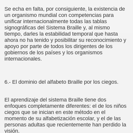
o y la Franqueza (Sergio Gay Laudes)
Se echa en falta, por consiguiente, la existencia de
un organismo mundial con competencias para
d'una Companyia de Músics Cecs en 1647 (Arxiu Històric de 
unificar internacionalmente todas las tablas
signográficas del Sistema Braille y, al mismo
s Ordóñez)
tiempo, darles la estabilidad temporal que hasta
ahora no ha tenido y posibilitar su reconocimiento y
Braille 2018 (Comisión Braille Latinoamericana)
apoyo por parte de todos los dirigentes de los
gobiernos de los países y los organismos
ncia Iberoamericana del Braille, 1999 (Pedro A. Zurita Fanjul
internacionales.
uentón (Jesús Alberto Gil Pardo)
6.- El dominio del alfabeto Braille por los ciegos.
l, Lucía (Cat Yuste)
ersaciones con Pedro Zurita, 14-06-2005 (Transcriptor Carl
El aprendizaje del sistema Braille tiene dos
enfoques completamente diferentes: el de los niños
a (Félix Gende Río)
ciegos que se inician en este método en el
momento de su alfabetización escolar, y el de las
nti Moese y Javier Fran)
personas adultas que recientemente han perdido la
visión.
dos Mis Sentidos (Eutiquio Cabrerizo)