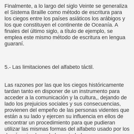
Finalmente, a lo largo del siglo Veinte se generaliza
el Alumnado y Carta del Director a los padres (Col. Sant
el Sistema Braille como método de escritura para
los ciegos entre los países asiáticos los arábigos y
l Braille Como Medio de Lectura y Escritura (Dr. Phil Hatlen
los que constituyen el continente de Oceanía. A
finales del último siglo, a título de ejemplo, se
arcelona (Àngel Mas Parera)
emplea este mismo método de escritura en lengua
guaraní.
o (Alberto Gil)
rto Gil)
5.- Las limitaciones del alfabeto táctil.
stina Ruiz Carrión)
Las razones por las que los ciegos históricamente
ONCE Barcelona (Àngel Mas Parera)
tardan tanto en disponer de un instrumento para
acceder a la comunicación y la cultura,, dejando de
do Centenera)
lado los prejuicios sociales y sus consecuencias,
provienen del empeño de las personas videntes que
Martín Figueroa)
están a su lado y ejercen su influencia en ellos de
encontrar un procedimiento para que pudieran
unes 4 de Enero de 2016 (Alberto gil)
utilizar las mismas formas del alfabeto usado por los