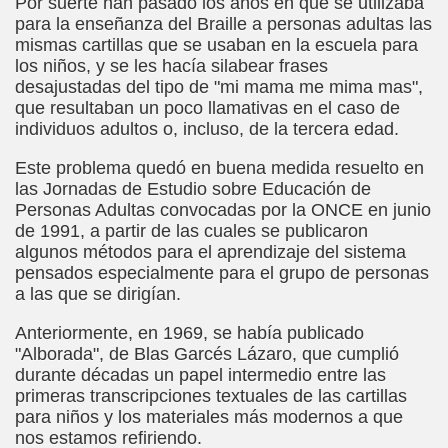
Por suerte han pasado los años en que se utilizaba
para la enseñanza del Braille a personas adultas las
 Palacio Valdes)
mismas cartillas que se usaban en la escuela para
los niños, y se les hacía silabear frases
tavo Adolfo Bécquer)
desajustadas del tipo de "mi mama me mima mas",
que resultaban un poco llamativas en el caso de
ento (Anónimo)
individuos adultos o, incluso, de la tercera edad.
Este problema quedó en buena medida resuelto en
las Jornadas de Estudio sobre Educación de
de Amicis)
Personas Adultas convocadas por la ONCE en junio
de 1991, a partir de las cuales se publicaron
 de Caminantes, Cuento LIII (Juan de Timoneda)
algunos métodos para el aprendizaje del sistema
pensados especialmente para el grupo de personas
la Indostánica (Anónimo)
a las que se dirigían.
Anteriormente, en 1969, se había publicado
zaguirre)
"Alborada", de Blas Garcés Lázaro, que cumplió
durante décadas un papel intermedio entre las
primeras transcripciones textuales de las cartillas
para niños y los materiales más modernos a que
Gayoso)
nos estamos refiriendo.