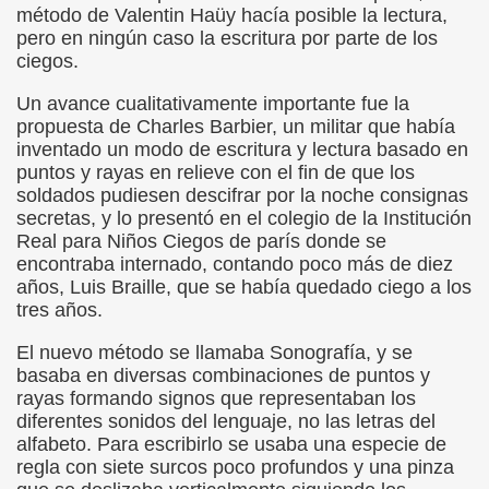
ovia 30-11-11 (Pedro Zurita)
método de Valentin Haüy hacía posible la lectura,
pero en ningún caso la escritura por parte de los
adernos Horizontes, Enrique Elissalde y Carmen Roig)
ciegos.
(Antonio Martín Figueroa)
Un avance cualitativamente importante fue la
propuesta de Charles Barbier, un militar que había
to)
inventado un modo de escritura y lectura basado en
puntos y rayas en relieve con el fin de que los
zquez)
soldados pudiesen descifrar por la noche consignas
secretas, y lo presentó en el colegio de la Institución
 Lectobraillístico (Egosan)
Real para Niños Ciegos de parís donde se
encontraba internado, contando poco más de diez
 Cabrerizo)
años, Luis Braille, que se había quedado ciego a los
tres años.
ez Otero)
El nuevo método se llamaba Sonografía, y se
basaba en diversas combinaciones de puntos y
ajedrecistas ciegos (Roberto Enjuto)
rayas formando signos que representaban los
diferentes sonidos del lenguaje, no las letras del
nio Martín Figueroa)
alfabeto. Para escribirlo se usaba una especie de
regla con siete surcos poco profundos y una pinza
Miguel Ángel Vázquez)