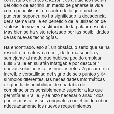
convertido en entes anacrónicos a quienes hacían
ar (Sergio Farràs)
del oficio de escribir un medio de ganarse la vida
como pendolistas, en contra de lo que muchos
 Roig)
pudieran suponer, no ha significado la decadencia
del sistema Braille en beneficio de la utilización de
síntesis de voz en sustitución de la palabra escrita.
Más bien se ha visto reforzado por las posibilidades
 para Acunar un Sueño roto (F. Javier Bernal García)
de las nuevas tecnologías.
ue Fernández del Campo)
Ha encontrado, eso sí, un obstáculo serio que se ha
resuelto, me atrevo a decir, de forma sencilla y
semejante al modo que hubiese podido emplear
Luis Braille en su afán infatigable por descubrir
 Piedrahita)
nuevas soluciones a los nuevos retos. A pesar de la
increíble versatilidad del signo de seis puntos y 64
 (Angelines Sánchez)
símbolos diferentes, las necesidades informáticas
exigían la disponibilidad de una tabla de
García)
combinaciones sensiblemente superior a las que
permitía el Braille, y se hizo necesario añadir dos
puntos más a los seis originales con el fin de cubrir
adecuadamente los nuevos requerimientos.
por el Departamento de Policía (Fernando Casasola)