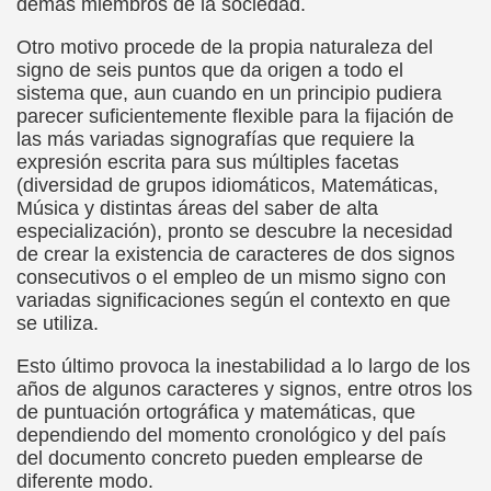
demás miembros de la sociedad.
ort Valentines)
Otro motivo procede de la propia naturaleza del
 Sarrió)
signo de seis puntos que da origen a todo el
sistema que, aun cuando en un principio pudiera
istir (Associació Catalana per a la Integració del Cec)
parecer suficientemente flexible para la fijación de
las más variadas signografías que requiere la
 Rivas Ordóñez)
expresión escrita para sus múltiples facetas
(diversidad de grupos idiomáticos, Matemáticas,
s (María Jesús Cañamares)
Música y distintas áreas del saber de alta
especialización), pronto se descubre la necesidad
to gil)
de crear la existencia de caracteres de dos signos
consecutivos o el empleo de un mismo signo con
Gay)
variadas significaciones según el contexto en que
se utiliza.
, con el Tacto; una Sutil Diferencia (Fini Sarrió)
Esto último provoca la inestabilidad a lo largo de los
ldo Rodríguez (Francesc Miñana)
años de algunos caracteres y signos, entre otros los
de puntuación ortográfica y matemáticas, que
 (María Jesús Cañamares)
dependiendo del momento cronológico y del país
del documento concreto pueden emplearse de
con Baja Visión, del Libro Nada sobre Nosotros sin Nosotro
diferente modo.