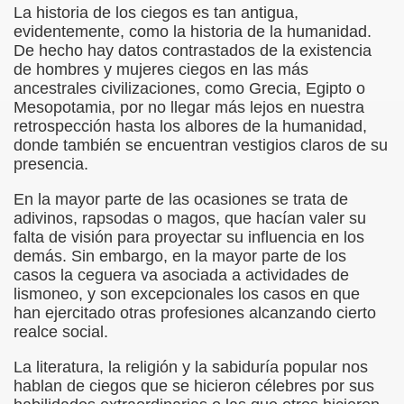
La historia de los ciegos es tan antigua,
evidentemente, como la historia de la humanidad.
rona: Fundamento Y Sentimientos (Samuel Rodríguez Font
De hecho hay datos contrastados de la existencia
de hombres y mujeres ciegos en las más
966 (Rogelio Muñoz Martínez)
ancestrales civilizaciones, como Grecia, Egipto o
Mesopotamia, por no llegar más lejos en nuestra
e la Luz (Alberto Gil)
retrospección hasta los albores de la humanidad,
donde también se encuentran vestigios claros de su
luita (Francesc Miñana)
presencia.
 Claudio Suárez Santana)
En la mayor parte de las ocasiones se trata de
adivinos, rapsodas o magos, que hacían valer su
 no latino (Pedro Zurita)
falta de visión para proyectar su influencia en los
demás. Sin embargo, en la mayor parte de los
ro Zurita, Ex Secretario Unión Mundial de Ciegos (Pedro Zur
casos la ceguera va asociada a actividades de
lismoneo, y son excepcionales los casos en que
o Zurita, Ex Secretari Unió Mundial de Cecs, català (Pedro Zu
han ejercitado otras profesiones alcanzando cierto
realce social.
ntina del Monumento a Luis Braille, 1980 (editora Nacional 
La literatura, la religión y la sabiduría popular nos
ián Baquero, Conferencia (David López)
hablan de ciegos que se hicieron célebres por sus