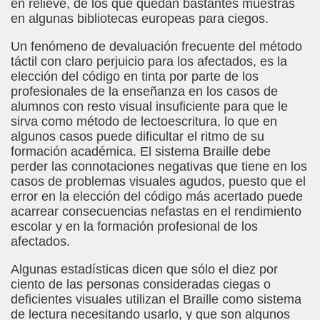
en relieve, de los que quedan bastantes muestras
en algunas bibliotecas europeas para ciegos.
ontoro Martínez)
Un fenómeno de devaluación frecuente del método
ute)
táctil con claro perjuicio para los afectados, es la
elección del código en tinta por parte de los
gado Casino)
profesionales de la enseñanza en los casos de
alumnos con resto visual insuficiente para que le
r la Superficie (Ximo González Sospedra)
sirva como método de lectoescritura, lo que en
algunos casos puede dificultar el ritmo de su
arrido)
formación académica. El sistema Braille debe
perder las connotaciones negativas que tiene en los
ías (Antonio Pareja Serrada)
casos de problemas visuales agudos, puesto que el
error en la elección del código más acertado puede
acarrear consecuencias nefastas en el rendimiento
escolar y en la formación profesional de los
i Fabre)
afectados.
olina Torres)
Algunas estadísticas dicen que sólo el diez por
ciento de las personas consideradas ciegas o
 Desconocido)
deficientes visuales utilizan el Braille como sistema
de lectura necesitando usarlo, y que son algunos