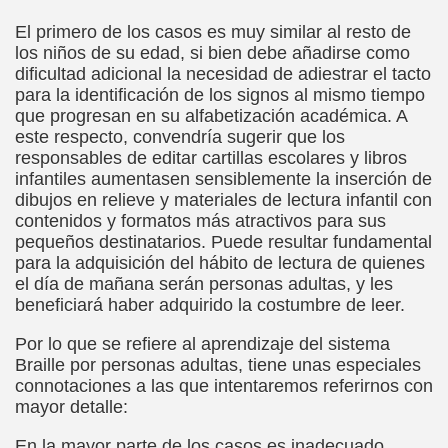
El primero de los casos es muy similar al resto de
, Sordo-ciego, elpais.com, 03-02-2008 (Juan José Millás)
los niños de su edad, si bien debe añadirse como
dificultad adicional la necesidad de adiestrar el tacto
ímite (Juan José Millás)
para la identificación de los signos al mismo tiempo
que progresan en su alfabetización académica. A
 (José Molina Torres)
este respecto, convendría sugerir que los
responsables de editar cartillas escolares y libros
E (José Molina Torres)
infantiles aumentasen sensiblemente la inserción de
dibujos en relieve y materiales de lectura infantil con
olegio San Luis Gonzaga de la ONCE (José Molina Torres)
contenidos y formatos más atractivos para sus
pequeños destinatarios. Puede resultar fundamental
tín Figueroa)
para la adquisición del hábito de lectura de quienes
el día de mañana serán personas adultas, y les
.. Todavía (Andrea Muñoz Fernández)
beneficiará haber adquirido la costumbre de leer.
os (María Jesús Cañamares Muñoz)
Por lo que se refiere al aprendizaje del sistema
Braille por personas adultas, tiene unas especiales
eroa)
connotaciones a las que intentaremos referirnos con
mayor detalle:
 Cañamares Muñoz)
En la mayor parte de los casos es inadecuado