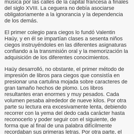
música por las calles de la capital francesa a finales
del siglo XVIII. La ceguera no debía asociarse
dagógica de la Educación Especial de la Mano de Sidonio 
obligatoriamente a la ignorancia y la dependencia
de los demás.
do Mi Vida (Teresa Bornez Abascal)
El primer colegio para ciegos lo fundó Valentin
vador Pérez)
Haüy, y en él se impartían clases a sesenta niños
ciegos instruyéndoles en las diferentes asignaturas
e Cómo Ayudar a Personas con Discapacidad Visual
confiando a la transmisión oral y la memorización la
adquisición de los diferentes conocimientos.
le (Pedro Zurita)
Haüy desarrolló, no obstante, el primer método de
(Angelines sánchez Herrero)
impresión de libros para ciegos que consistía en
presionar una cartulina mojada sobre caracteres de
(Álvaro Cuetos Suárez)
gran tamaño hechos de plomo. Los libros
resultantes eran enormes y muy pesados. Cada
onzález Otero)
volumen pesaba alrededor de nueve kilos. Por otra
parte su lectura era excesivamente lenta, debiendo
rique Elissalde)
recorrer con la yema del dedo cada carácter hasta
reconocerlo y poder seguir con el siguiente, de
onencia (Lídia León Esteban Y Víctor Martínez Maheux)
forma que al final de una palabra difícilmente
recordaban sus primeras letras. Por otra parte, el