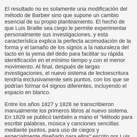
ión de los Niños Invidentes hasta la Puesta en Marcha de s
El resultado no es solamente una modificación del
método de Barbier sino que supone un cambio
 Opción de Pasado, de Presente y de Futuro (Equipos del 
esencial de su propio planteamiento. El hecho de
que Luis Braille sea ciego le permite experimentar
talà (Pedro Zurita)
personalmente sus investigaciones, y esta
característica explica la perfecta acomodación de la
ego (Pedro Zurita)
forma y el tamaño de los signos a la naturaleza del
tacto en la yema del dedo para facilitar su rápida
sturiano (Pedro Zurita)
identificación en el mínimo tiempo y con el menor
movimiento. Al final, después de largas
Irekia, Euskera (Pedro Zurita)
investigaciones, el nuevo sistema de lectoescritura
tendría exclusivamente seis puntos, con los que se
ncierto de San Ovidio (Roberto Enjuto)
podrían formar 64 signos diferentes, incluyendo el
espacio en blanco.
io Soto Galán)
Entre los años 1827 y 1828 se transcribieron
raille (M. R. Olson)
manualmente los primeros libros al nuevo sistema.
En 1829 se publicó también a mano el "Método para
tein Fellenius)
escribir palabras, música y canciones sencillas
mediante puntos, para uso de ciegos y
rios)
especialmente diseñado para ellos" escrito por Luis