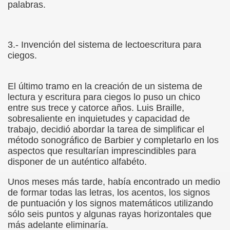
palabras.
chez Oliva)
cia la Luz (Brígida Rivas Ordóñez)
3.- Invención del sistema de lectoescritura para
ciegos.
é Mas Sancho)
El último tramo en la creación de un sistema de
María Jesús Sánchez Oliva)
lectura y escritura para ciegos lo puso un chico
entre sus trece y catorce años. Luis Braille,
María Jesús Cañamares)
sobresaliente en inquietudes y capacidad de
trabajo, decidió abordar la tarea de simplificar el
tonio Martín Figueroa)
método sonográfico de Barbier y completarlo en los
aspectos que resultarían imprescindibles para
ana (César Puente Fuente)
disponer de un auténtico alfabéto.
aje a Louis Braille (Alberto Gil)
Unos meses más tarde, había encontrado un medio
de formar todas las letras, los acentos, los signos
rcía)
de puntuación y los signos matemáticos utilizando
sólo seis puntos y algunas rayas horizontales que
Pedro Rosell Vera)
más adelante eliminaría.