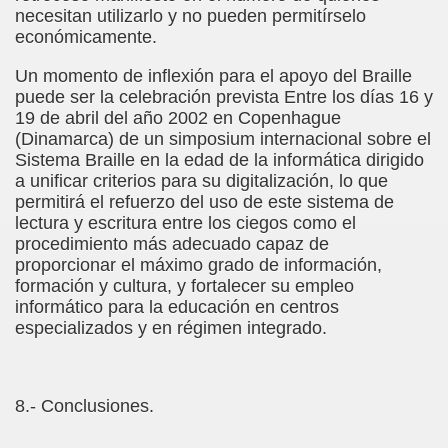
necesitan utilizarlo y no pueden permitírselo
económicamente.
mentos (José Luis Castillo Puche)
Un momento de inflexión para el apoyo del Braille
Se Suple con Buenas Voces (Fermín Tamayo)
puede ser la celebración prevista Entre los días 16 y
19 de abril del año 2002 en Copenhague
(Dinamarca) de un simposium internacional sobre el
Sistema Braille en la edad de la informática dirigido
García Uribe)
a unificar criterios para su digitalización, lo que
permitirá el refuerzo del uso de este sistema de
zález Hierro)
lectura y escritura entre los ciegos como el
procedimiento más adecuado capaz de
proporcionar el máximo grado de información,
formación y cultura, y fortalecer su empleo
 García)
informático para la educación en centros
especializados y en régimen integrado.
ere Coger Polvo (Mar Paredes)
olenko)
8.- Conclusiones.
, Carmen Colodrero y Ángel Treviño)