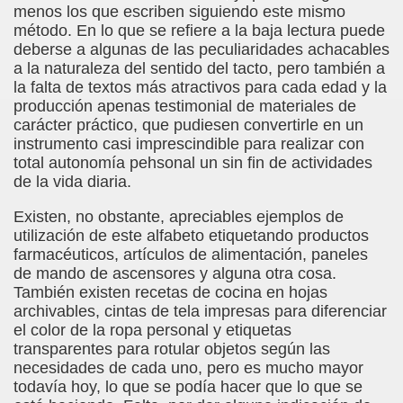
dro (Andres Barba)
menos los que escriben siguiendo este mismo
método. En lo que se refiere a la baja lectura puede
ias a la ONCE (María Ferradás Taboada)
deberse a algunas de las peculiaridades achacables
a la naturaleza del sentido del tacto, pero también a
la falta de textos más atractivos para cada edad y la
S - SORIA)
producción apenas testimonial de materiales de
carácter práctico, que pudiesen convertirle en un
instrumento casi imprescindible para realizar con
total autonomía pehsonal un sin fin de actividades
de la vida diaria.
LARES
Existen, no obstante, apreciables ejemplos de
utilización de este alfabeto etiquetando productos
farmacéuticos, artículos de alimentación, paneles
de mando de ascensores y alguna otra cosa.
DCASTS
También existen recetas de cocina en hojas
archivables, cintas de tela impresas para diferenciar
el color de la ropa personal y etiquetas
transparentes para rotular objetos según las
necesidades de cada uno, pero es mucho mayor
todavía hoy, lo que se podía hacer que lo que se