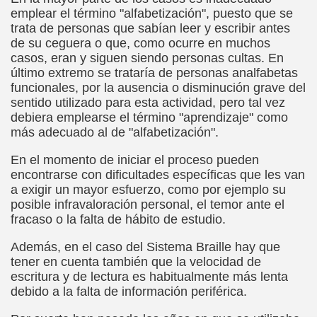
a torres)
emplear el término "alfabetización", puesto que se
trata de personas que sabían leer y escribir antes
de su ceguera o que, como ocurre en muchos
o de Papel (José Molina Torres)
casos, eran y siguen siendo personas cultas. En
último extremo se trataría de personas analfabetas
s - Reunión de Semáforos (José Molina Torres)
funcionales, por la ausencia o disminución grave del
sentido utilizado para esta actividad, pero tal vez
Bestard)
debiera emplearse el término "aprendizaje" como
más adecuado al de "alfabetización".
néndez Pelayo, Jesús Montoro y Espido Freire)
En el momento de iniciar el proceso pueden
a, El País, 12 de Mayo de 1990 (Antonio Muñoz Molina)
encontrarse con dificultades específicas que les van
a exigir un mayor esfuerzo, como por ejemplo su
posible infravaloración personal, el temor ante el
fracaso o la falta de hábito de estudio.
orales)
Además, en el caso del Sistema Braille hay que
ia Gayoso)
tener en cuenta también que la velocidad de
escritura y de lectura es habitualmente más lenta
debido a la falta de información periférica.