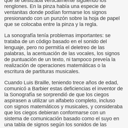
que se deslizaba verticalmente siguiendo los
renglones. En la pinza había una especie de
sell Vera)
ventanitas donde podían formarse los signos
presionando con un punzón sobre la hoja de papel
alego (Manuel González Otero)
que se colocaba entre la pinza y la regla.
 Sistema Braille (María Jesús Cañamares)
La sonografía tenía problemas importantes: se
trataba de un código basado en el sonido del
io 2000 (Fermín Tamayo)
lenguaje, pero no permitía el deletreo de las
palabras, la acentuación de las vocales, los signos
sta Hablada Colegio Santiago Apóstol ONCE Pontevedra)
de puntuación de un texto, ni tampoco preveía la
realización de operaciones matemáticas o la
lio-Agosto 2001 (Fermín Tamayo)
escritura de partituras musicales.
cia (Pedro A. Zurita)
Cuando Luis Braille, teniendo trece años de edad,
comunicó a Barbier estas deficiencias el inventor de
brero 2005 (Fermín Tamayo)
la Sonografía se sorprendió de que los ciegos
aspirasen a utilizar un alfabeto completo, incluso
rzo 2005 (Fermín Tamayo)
con signos matemáticos y musicales, y consideraba
que los ciegos debieran conformarse con un
brero 2011 (Fermín Tamayo)
sistema de comunicación basado como el suyo en
una tabla de signos según los sonidos de las
ar la Participación de las Personas Deficientes Visuales en.