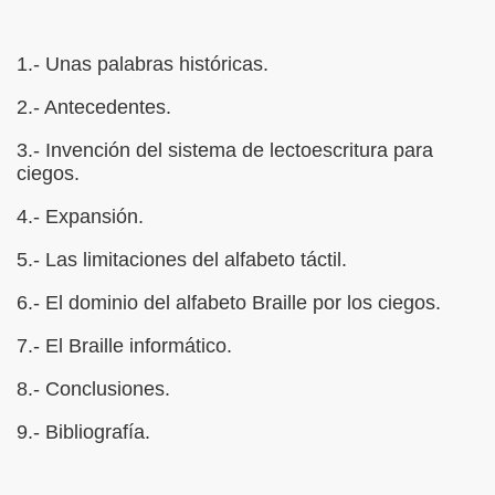
 de los Ciegos (Pablo Madrid Herruzo)
1.- Unas palabras históricas.
Castillo Bejarano)
2.- Antecedentes.
n León (Juan José Miñana)
3.- Invención del sistema de lectoescritura para
ciegos.
rta a Charles Barbier (Pablo Madrid Herruzo)
4.- Expansión.
l Mundo (Pedro Zurita)
5.- Las limitaciones del alfabeto táctil.
 y Sus Precios (Pedro Zurita)
6.- El dominio del alfabeto Braille por los ciegos.
emàtica de l'Adolescència en Nois-es Cecs i Deficients Vis
7.- El Braille informático.
ción a Desarrollar CRE Joan Amades ONCE, 1990 (Miquel Al
8.- Conclusiones.
tura en Peligro de Extinción (Eutiquio Cabrerizo)
9.- Bibliografía.
Para Todos (Pedro Zurita)