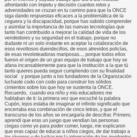
afrontando con ímpetu y decisión cuantos retos y
onet Borrás)
adversidades se cruzan en tu camino para que la ONCE
siga dando respuestas eficaces a la problemática de la
ipación Social, Córdoba 03-03-09 (Pedro A. Zurita)
ceguera y la discapacidad, porque has sabido comprender
y asimilar la importancia de las nuevas tecnologías que
ción de Sor Sacramento)
tanto han contribuido a mejorar la calidad de vida de los
vendedores y su seguridad en el trabajo, porque no
dudaste ni un solo instante en aceptar la colaboración de
ue Elissalde)
esos revoltosos duendecillos, de esos atrevidos policías,
de esas revoloteadoras mariposas..., porque todos ellos
rcelona 1ª Escuela de Ciegos Que Hubo en España (Jesús 
fueron el origen de un gran equipo de trabajo que hoy se
afana incansablemente para que la institución a la que tú
04-06-09 (Pedro Zurita)
tanto quieres pueda seguir cumpliendo con su finalidad
social y porque junto a los fundadores de la Organización
luchaste codo con codo para construir los sólidos
urita)
cimientos sobre los que hoy se sustenta la ONCE.
Recuerdo, cuando era niño y mis educadores me
erencia (Francisco Javier Bernal García)
hablaban de ti: la primera vez que escuché la palabra
Cupón, lejos estaba de imaginar el infinito significado que
njuto)
encerraba esa combinación de cinco letras, y que el
transcurso de los años se encargaría de descifrar. Primero,
aprendí que eras un juego que vendían las personas
ientes (Roberto Enjuto)
ciegas como yo para poder comer, luego, me explicaron
que eras capaz de educar a niños ciegos, de dar trabajo a
urita)
los jóvenes y de luchar por la integración de los invidentes