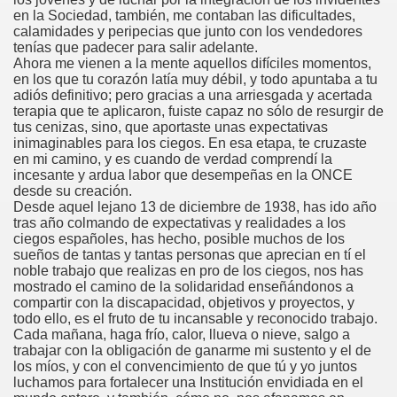
en la Sociedad, también, me contaban las dificultades,
calamidades y peripecias que junto con los vendedores
rona: Fundamento Y Sentimientos (Samuel Rodríguez Font
tenías que padecer para salir adelante.
Ahora me vienen a la mente aquellos difíciles momentos,
966 (Rogelio Muñoz Martínez)
en los que tu corazón latía muy débil, y todo apuntaba a tu
adiós definitivo; pero gracias a una arriesgada y acertada
e la Luz (Alberto Gil)
terapia que te aplicaron, fuiste capaz no sólo de resurgir de
tus cenizas, sino, que aportaste unas expectativas
inimaginables para los ciegos. En esa etapa, te cruzaste
luita (Francesc Miñana)
en mi camino, y es cuando de verdad comprendí la
incesante y ardua labor que desempeñas en la ONCE
 Claudio Suárez Santana)
desde su creación.
Desde aquel lejano 13 de diciembre de 1938, has ido año
 no latino (Pedro Zurita)
tras año colmando de expectativas y realidades a los
ciegos españoles, has hecho, posible muchos de los
sueños de tantas y tantas personas que aprecian en tí el
ro Zurita, Ex Secretario Unión Mundial de Ciegos (Pedro Zur
noble trabajo que realizas en pro de los ciegos, nos has
mostrado el camino de la solidaridad enseñándonos a
o Zurita, Ex Secretari Unió Mundial de Cecs, català (Pedro Zu
compartir con la discapacidad, objetivos y proyectos, y
todo ello, es el fruto de tu incansable y reconocido trabajo.
ntina del Monumento a Luis Braille, 1980 (editora Nacional 
Cada mañana, haga frío, calor, llueva o nieve, salgo a
trabajar con la obligación de ganarme mi sustento y el de
los míos, y con el convencimiento de que tú y yo juntos
ián Baquero, Conferencia (David López)
luchamos para fortalecer una Institución envidiada en el