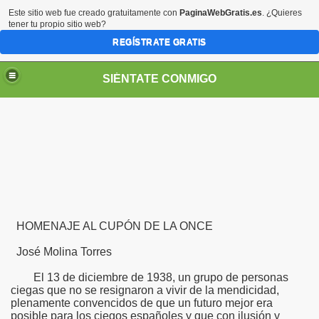
Este sitio web fue creado gratuitamente con
PaginaWebGratis.es
. ¿Quieres
tener tu propio sitio web?
REGÍSTRATE GRATIS
SIÉNTATE CONMIGO
Pedro Zurita)
HOMENAJE AL CUPÓN DE LA ONCE
edro Zurita)
José Molina Torres
breu (Pedro Zurita)
El 13 de diciembre de 1938, un grupo de personas
ncia (grup d'Afiliats CRE ONCE Barcelona, Català y Castel
ciegas que no se resignaron a vivir de la mendicidad,
plenamente convencidos de que un futuro mejor era
posible para los ciegos españoles y que con ilusión y
iscapacidad Visual (Pedro Zurita)