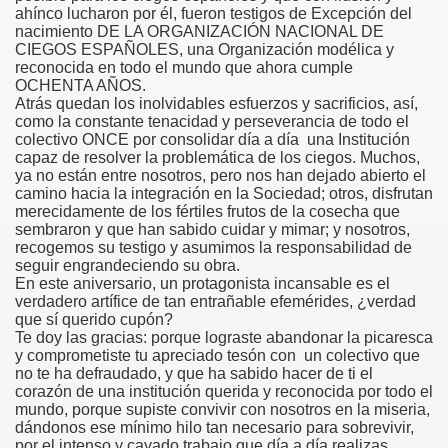
ahínco lucharon por él, fueron testigos de Excepción del
nacimiento DE LA ORGANIZACIÓN NACIONAL DE
 de los Ciegos (Pablo Madrid Herruzo)
CIEGOS ESPAÑOLES, una Organización modélica y
reconocida en todo el mundo que ahora cumple
Castillo Bejarano)
OCHENTA AÑOS.
Atrás quedan los inolvidables esfuerzos y sacrificios, así,
como la constante tenacidad y perseverancia de todo el
n León (Juan José Miñana)
colectivo ONCE por consolidar día a día una Institución
capaz de resolver la problemática de los ciegos. Muchos,
rta a Charles Barbier (Pablo Madrid Herruzo)
ya no están entre nosotros, pero nos han dejado abierto el
camino hacia la integración en la Sociedad; otros, disfrutan
merecidamente de los fértiles frutos de la cosecha que
l Mundo (Pedro Zurita)
sembraron y que han sabido cuidar y mimar; y nosotros,
recogemos su testigo y asumimos la responsabilidad de
 y Sus Precios (Pedro Zurita)
seguir engrandeciendo su obra.
En este aniversario, un protagonista incansable es el
emàtica de l'Adolescència en Nois-es Cecs i Deficients Vis
verdadero artífice de tan entrañable efemérides, ¿verdad
que sí querido cupón?
Te doy las gracias: porque lograste abandonar la picaresca
ción a Desarrollar CRE Joan Amades ONCE, 1990 (Miquel Al
y comprometiste tu apreciado tesón con un colectivo que
no te ha defraudado, y que ha sabido hacer de ti el
tura en Peligro de Extinción (Eutiquio Cabrerizo)
corazón de una institución querida y reconocida por todo el
mundo, porque supiste convivir con nosotros en la miseria,
Para Todos (Pedro Zurita)
dándonos ese mínimo hilo tan necesario para sobrevivir,
por el intenso y cayado trabajo que día a día realizas