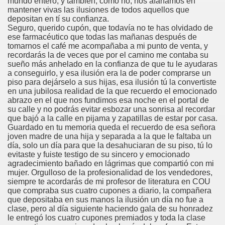
mundo entero, y también, cómo no, nos afanamos en
cción de Obstáculos (Juurmaa, J.)
mantener vivas las ilusiones de todos aquellos que
depositan en tí su confianza.
emas de Escritura Táctil para Lectores con Ceguera o Disca
Seguro, querido cupón, que todavía no te has olvidado de
ese farmacéutico que todas las mañanas después de
tomarnos el café me acompañaba a mi punto de venta, y
ón de Hombres Ilustres de París (César Puente)
recordarás la de veces que por el camino me contaba su
sueño más anhelado en la confianza de que tu le ayudaras
ó 150è Aniversari mort de Louis Braille (CPB de l'ONCE a B
a conseguirlo, y esa ilusión era la de poder comprarse un
piso para dejárselo a sus hijas, esa ilusión tú la convertiste
n Maestro (F. Javier Bernal García)
en una jubilosa realidad de la que recuerdo el emocionado
abrazo en el que nos fundimos esa noche en el portal de
su calle y no podrás evitar esbozar una sonrisa al recordar
ntonio Vicente (F. Javier Bernal)
que bajó a la calle en pijama y zapatillas de estar por casa.
Guardado en tu memoria queda el recuerdo de esa señora
no Paz)
joven madre de una hija y separada a la que le faltaba un
día, solo un día para que la desahuciaran de su piso, tú lo
evitaste y fuiste testigo de su sincero y emocionado
n Figueroa)
agradecimiento bañado en lágrimas que compartió con mi
mujer. Orgulloso de la profesionalidad de los vendedores,
ngénita (Puri Águila)
siempre te acordarás de mi profesor de literatura en COU
que compraba sus cuatro cupones a diario, la compañera
obar las Oposiciones (Elena Rodrigo)
que depositaba en sus manos la ilusión un día no fue a
clase, pero al día siguiente haciendo gala de su honradez
le entregó los cuatro cupones premiados y toda la clase
ionales (Luis Eduardo Martínez)