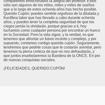
compartimos emocionados la alegría del profesor. Estos
sólo son algunos de los miles, miles y miles de sueños
dagógica de la Educación Especial de la Mano de Sidonio 
que a lo largo de estos ochenta años has hecho posible.
Querido Cupón: puedes sentirte orgulloso de la dilatada y
do Mi Vida (Teresa Bornez Abascal)
fructífera labor que has llevado a cabo durante ochenta
años, y puedes tener la completa seguridad de que los
ciegos jamás la olvidarán, porque gracias a ti, hoy
vador Pérez)
luchamos como cualquier persona por encontrar un hueco
en la Sociedad. Pero la vida sigue, y la verdad, es que
e Cómo Ayudar a Personas con Discapacidad Visual
tenemos que afrontar un futuro incierto y complejo, y por
supuesto, contamos contigo querido cupón. Seguramente,
le (Pedro Zurita)
tendremos que pedirte cosas que te costarán asimilar, pero
tenemos la plena certeza de que no nos defraudarás, y
que juntos enarbolaremos la Bandera de la ONCE. En pro
(Angelines sánchez Herrero)
de nuevas conquistas sociales.
(Álvaro Cuetos Suárez)
¡FELICIDADES, QUERIDO CUPÓN!
onzález Otero)
rique Elissalde)
onencia (Lídia León Esteban Y Víctor Martínez Maheux)