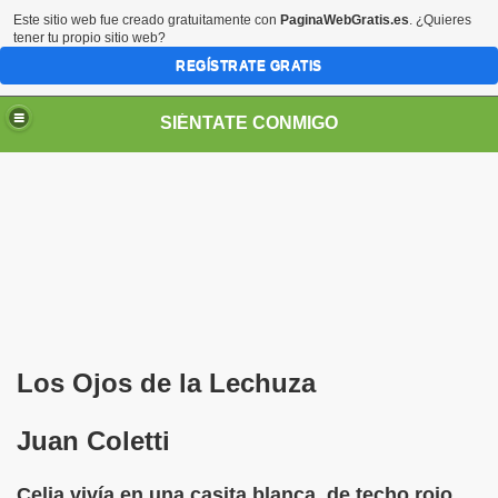
Este sitio web fue creado gratuitamente con
PaginaWebGratis.es
. ¿Quieres
tener tu propio sitio web?
REGÍSTRATE GRATIS
SIÉNTATE CONMIGO
Pedro Zurita)
edro Zurita)
Los Ojos de la Lechuza
breu (Pedro Zurita)
Juan Coletti
ncia (grup d'Afiliats CRE ONCE Barcelona, Català y Castel
Celia vivía en una casita blanca, de techo rojo,
iscapacidad Visual (Pedro Zurita)