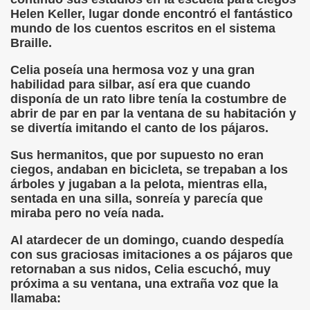
onet Borrás)
Helen Keller, lugar donde encontró el fantástico
mundo de los cuentos escritos en el sistema
ipación Social, Córdoba 03-03-09 (Pedro A. Zurita)
Braille.
Celia poseía una hermosa voz y una gran
ción de Sor Sacramento)
habilidad para silbar, así era que cuando
disponía de un rato libre tenía la costumbre de
ue Elissalde)
abrir de par en par la ventana de su habitación y
se divertía imitando el canto de los pájaros.
rcelona 1ª Escuela de Ciegos Que Hubo en España (Jesús 
Sus hermanitos, que por supuesto no eran
04-06-09 (Pedro Zurita)
ciegos, andaban en bicicleta, se trepaban a los
árboles y jugaban a la pelota, mientras ella,
urita)
sentada en una silla, sonreía y parecía que
miraba pero no veía nada.
erencia (Francisco Javier Bernal García)
Al atardecer de un domingo, cuando despedía
njuto)
con sus graciosas imitaciones a os pájaros que
retornaban a sus nidos, Celia escuchó, muy
ientes (Roberto Enjuto)
próxima a su ventana, una extraña voz que la
llamaba:
urita)