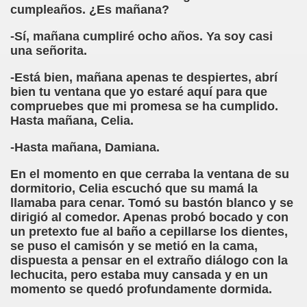
cumpleaños. ¿Es mañana?
chez Oliva)
-Sí, mañana cumpliré ocho años. Ya soy casi
una señorita.
cia la Luz (Brígida Rivas Ordóñez)
-Está bien, mañana apenas te despiertes, abrí
é Mas Sancho)
bien tu ventana que yo estaré aquí para que
compruebes que mi promesa se ha cumplido.
María Jesús Sánchez Oliva)
Hasta mañana, Celia.
María Jesús Cañamares)
-Hasta mañana, Damiana.
En el momento en que cerraba la ventana de su
tonio Martín Figueroa)
dormitorio, Celia escuchó que su mamá la
llamaba para cenar. Tomó su bastón blanco y se
ana (César Puente Fuente)
dirigió al comedor. Apenas probó bocado y con
un pretexto fue al baño a cepillarse los dientes,
aje a Louis Braille (Alberto Gil)
se puso el camisón y se metió en la cama,
dispuesta a pensar en el extraño diálogo con la
rcía)
lechucita, pero estaba muy cansada y en un
momento se quedó profundamente dormida.
Pedro Rosell Vera)