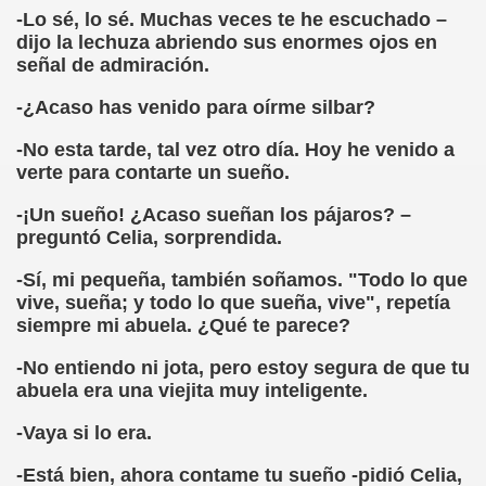
cción de Obstáculos (Juurmaa, J.)
-Lo sé, lo sé. Muchas veces te he escuchado –
dijo la lechuza abriendo sus enormes ojos en
emas de Escritura Táctil para Lectores con Ceguera o Disca
señal de admiración.
ón de Hombres Ilustres de París (César Puente)
-¿Acaso has venido para oírme silbar?
-No esta tarde, tal vez otro día. Hoy he venido a
ó 150è Aniversari mort de Louis Braille (CPB de l'ONCE a B
verte para contarte un sueño.
n Maestro (F. Javier Bernal García)
-¡Un sueño! ¿Acaso sueñan los pájaros? –
preguntó Celia, sorprendida.
ntonio Vicente (F. Javier Bernal)
-Sí, mi pequeña, también soñamos. "Todo lo que
no Paz)
vive, sueña; y todo lo que sueña, vive", repetía
siempre mi abuela. ¿Qué te parece?
n Figueroa)
-No entiendo ni jota, pero estoy segura de que tu
ngénita (Puri Águila)
abuela era una viejita muy inteligente.
obar las Oposiciones (Elena Rodrigo)
-Vaya si lo era.
ionales (Luis Eduardo Martínez)
-Está bien, ahora contame tu sueño -pidió Celia,