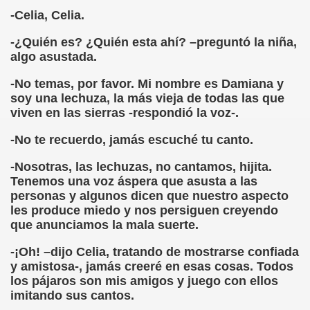
-Celia, Celia.
rona: Fundamento Y Sentimientos (Samuel Rodríguez Font
-¿Quién es? ¿Quién esta ahí? –preguntó la niña,
966 (Rogelio Muñoz Martínez)
algo asustada.
-No temas, por favor. Mi nombre es Damiana y
e la Luz (Alberto Gil)
soy una lechuza, la más vieja de todas las que
viven en las sierras -respondió la voz-.
luita (Francesc Miñana)
-No te recuerdo, jamás escuché tu canto.
 Claudio Suárez Santana)
-Nosotras, las lechuzas, no cantamos, hijita.
 no latino (Pedro Zurita)
Tenemos una voz áspera que asusta a las
personas y algunos dicen que nuestro aspecto
ro Zurita, Ex Secretario Unión Mundial de Ciegos (Pedro Zur
les produce miedo y nos persiguen creyendo
que anunciamos la mala suerte.
o Zurita, Ex Secretari Unió Mundial de Cecs, català (Pedro Zu
-¡Oh! –dijo Celia, tratando de mostrarse confiada
ntina del Monumento a Luis Braille, 1980 (editora Nacional 
y amistosa-, jamás creeré en esas cosas. Todos
los pájaros son mis amigos y juego con ellos
ián Baquero, Conferencia (David López)
imitando sus cantos.