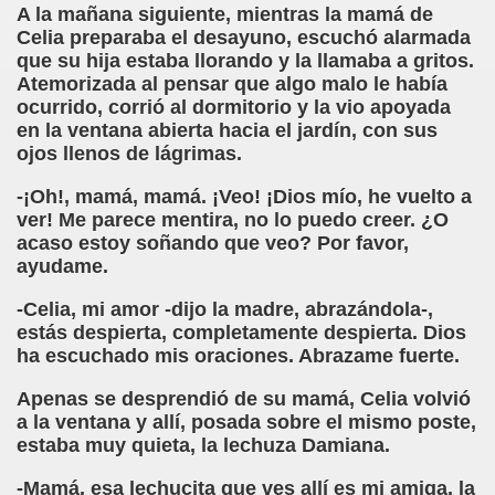
A la mañana siguiente, mientras la mamá de
ión de los Niños Invidentes hasta la Puesta en Marcha de s
Celia preparaba el desayuno, escuchó alarmada
que su hija estaba llorando y la llamaba a gritos.
 Opción de Pasado, de Presente y de Futuro (Equipos del 
Atemorizada al pensar que algo malo le había
ocurrido, corrió al dormitorio y la vio apoyada
talà (Pedro Zurita)
en la ventana abierta hacia el jardín, con sus
ojos llenos de lágrimas.
ego (Pedro Zurita)
-¡Oh!, mamá, mamá. ¡Veo! ¡Dios mío, he vuelto a
sturiano (Pedro Zurita)
ver! Me parece mentira, no lo puedo creer. ¿O
acaso estoy soñando que veo? Por favor,
Irekia, Euskera (Pedro Zurita)
ayudame.
ncierto de San Ovidio (Roberto Enjuto)
-Celia, mi amor -dijo la madre, abrazándola-,
estás despierta, completamente despierta. Dios
io Soto Galán)
ha escuchado mis oraciones. Abrazame fuerte.
raille (M. R. Olson)
Apenas se desprendió de su mamá, Celia volvió
a la ventana y allí, posada sobre el mismo poste,
tein Fellenius)
estaba muy quieta, la lechuza Damiana.
-Mamá, esa lechucita que ves allí es mi amiga, la
rios)