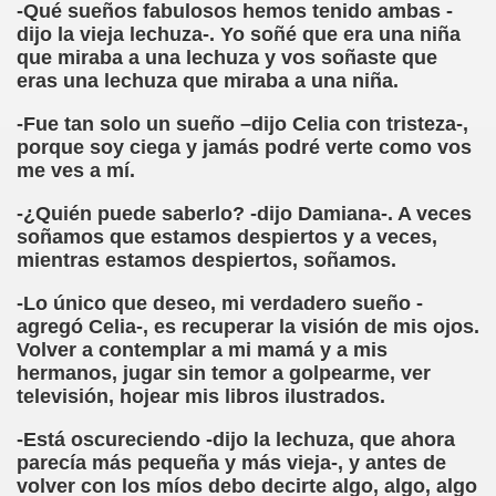
ovia 30-11-11 (Pedro Zurita)
-Qué sueños fabulosos hemos tenido ambas -
dijo la vieja lechuza-. Yo soñé que era una niña
adernos Horizontes, Enrique Elissalde y Carmen Roig)
que miraba a una lechuza y vos soñaste que
eras una lechuza que miraba a una niña.
(Antonio Martín Figueroa)
-Fue tan solo un sueño –dijo Celia con tristeza-,
porque soy ciega y jamás podré verte como vos
to)
me ves a mí.
zquez)
-¿Quién puede saberlo? -dijo Damiana-. A veces
soñamos que estamos despiertos y a veces,
 Lectobraillístico (Egosan)
mientras estamos despiertos, soñamos.
 Cabrerizo)
-Lo único que deseo, mi verdadero sueño -
agregó Celia-, es recuperar la visión de mis ojos.
ez Otero)
Volver a contemplar a mi mamá y a mis
hermanos, jugar sin temor a golpearme, ver
ajedrecistas ciegos (Roberto Enjuto)
televisión, hojear mis libros ilustrados.
nio Martín Figueroa)
-Está oscureciendo -dijo la lechuza, que ahora
parecía más pequeña y más vieja-, y antes de
Miguel Ángel Vázquez)
volver con los míos debo decirte algo, algo, algo