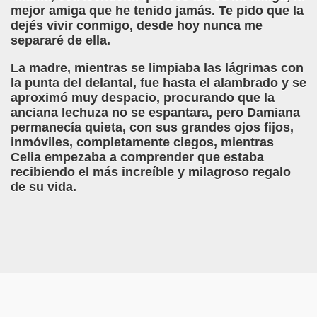
mejor amiga que he tenido jamás. Te pido que la
dejés vivir conmigo, desde hoy nunca me
n Figueroa)
separaré de ella.
alance y perspectivas (Enrique Elissalde)
La madre, mientras se limpiaba las lágrimas con
la punta del delantal, fue hasta el alambrado y se
ía Jesús Cañamares)
aproximó muy despacio, procurando que la
anciana lechuza no se espantara, pero Damiana
amino de Santiago (Angelines sánchez Herrero)
permanecía quieta, con sus grandes ojos fijos,
inmóviles, completamente ciegos, mientras
(Manuel González Otero)
Celia empezaba a comprender que estaba
recibiendo el más increíble y milagroso regalo
n Disminución Visual Grave (Pedro Zurita)
de su vida.
(Manuel gonzález Otero)
Gil)
 Castellano e Italiano (Pedro Zurita)
e la ONCE de Pontevedra (Blas Vázquez Rodríguez)