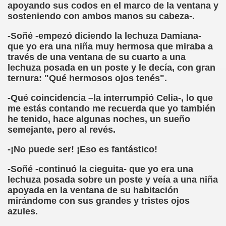
apoyando sus codos en el marco de la ventana y
dagógica de la Educación Especial de la Mano de Sidonio 
sosteniendo con ambos manos su cabeza-.
-Soñé -empezó diciendo la lechuza Damiana-
do Mi Vida (Teresa Bornez Abascal)
que yo era una niña muy hermosa que miraba a
través de una ventana de su cuarto a una
vador Pérez)
lechuza posada en un poste y le decía, con gran
ternura: "Qué hermosos ojos tenés".
e Cómo Ayudar a Personas con Discapacidad Visual
-Qué coincidencia –la interrumpió Celia-, lo que
le (Pedro Zurita)
me estás contando me recuerda que yo también
he tenido, hace algunas noches, un sueño
(Angelines sánchez Herrero)
semejante, pero al revés.
(Álvaro Cuetos Suárez)
-¡No puede ser! ¡Eso es fantástico!
onzález Otero)
-Soñé -continuó la cieguita- que yo era una
lechuza posada sobre un poste y veía a una niña
rique Elissalde)
apoyada en la ventana de su habitación
mirándome con sus grandes y tristes ojos
onencia (Lídia León Esteban Y Víctor Martínez Maheux)
azules.