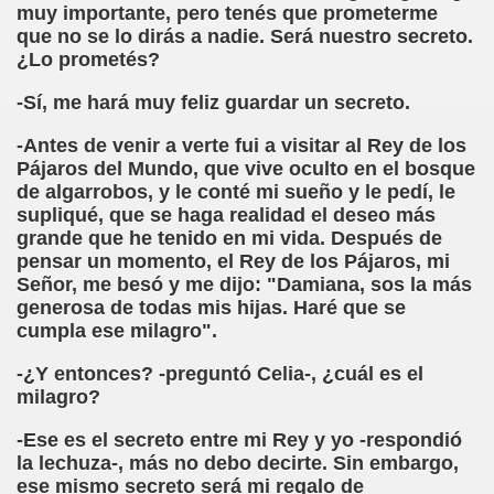
muy importante, pero tenés que prometerme
sell Vera)
que no se lo dirás a nadie. Será nuestro secreto.
¿Lo prometés?
alego (Manuel González Otero)
-Sí, me hará muy feliz guardar un secreto.
 Sistema Braille (María Jesús Cañamares)
-Antes de venir a verte fui a visitar al Rey de los
io 2000 (Fermín Tamayo)
Pájaros del Mundo, que vive oculto en el bosque
de algarrobos, y le conté mi sueño y le pedí, le
sta Hablada Colegio Santiago Apóstol ONCE Pontevedra)
supliqué, que se haga realidad el deseo más
grande que he tenido en mi vida. Después de
pensar un momento, el Rey de los Pájaros, mi
lio-Agosto 2001 (Fermín Tamayo)
Señor, me besó y me dijo: "Damiana, sos la más
generosa de todas mis hijas. Haré que se
cia (Pedro A. Zurita)
cumpla ese milagro".
brero 2005 (Fermín Tamayo)
-¿Y entonces? -preguntó Celia-, ¿cuál es el
milagro?
rzo 2005 (Fermín Tamayo)
-Ese es el secreto entre mi Rey y yo -respondió
brero 2011 (Fermín Tamayo)
la lechuza-, más no debo decirte. Sin embargo,
ese mismo secreto será mi regalo de
ar la Participación de las Personas Deficientes Visuales en.