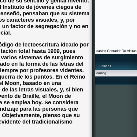
oco de su sencillo y genial invento.
l Instituto de jóvenes ciegos de
 y enseñó, pensaban que su sistema
s caracteres visuales, y, por
n un factor de segregación y no en
cial.
ódigo de lectoescritura ideado por
tación total hasta 1909, pues
casino
Contador De Visitas
 varios sistemas de surgimiento
do en la forma de las letras del
Enlaces
siempre por profesores videntes.
darling
guerra de los puntos. En el Reino
, el Moon, basado en una
de las letras visuales, y, si bien
nvento de Braille, el Moon de
a se emplea hoy. Se considera
ndizaje para las personas que
. Objetivamente, pienso que su
vidente del tradicionalismo