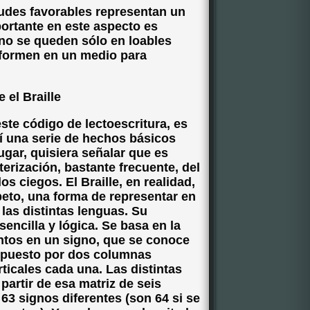
tudes favorables representan un
portante en este aspecto es
no se queden sólo en loables
sformen en un medio para
 el Braille
te código de lectoescritura, es
í una serie de hechos básicos
ugar, quisiera señalar que es
terización, bastante frecuente, del
os ciegos. El Braille, en realidad,
abeto, una forma de representar en
 las distintas lenguas. Su
encilla y lógica. Se basa en la
ntos en un signo, que se conoce
puesto por dos columnas
rticales cada una. Las distintas
artir de esa matriz de seis
63 signos diferentes (son 64 si se