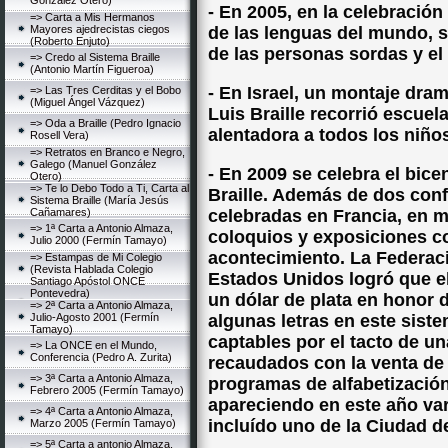
González Otero)
- En 2005, en la celebració
=> Carta a Mis Hermanos
Mayores ajedrecistas ciegos
de las lenguas del mundo, s
(Roberto Enjuto)
de las personas sordas y el 
=> Credo al Sistema Braille
(Antonio Martín Figueroa)
- En Israel, un montaje dram
=> Las Tres Cerditas y el Bobo
(Miguel Ángel Vázquez)
Luis Braille recorrió escuel
=> Oda a Braille (Pedro Ignacio
alentadora a todos los niño
Rosell Vera)
=> Retratos en Branco e Negro,
Galego (Manuel González
- En 2009 se celebra el bice
Otero)
=> Te lo Debo Todo a Ti, Carta al
Braille. Además de dos conf
Sistema Braille (María Jesús
Cañamares)
celebradas en Francia, en 
=> 1ª Carta a Antonio Almaza,
coloquios y exposiciones 
Julio 2000 (Fermín Tamayo)
acontecimiento. La Federac
=> Estampas de Mi Colegio
(Revista Hablada Colegio
Estados Unidos logró que e
Santiago Apóstol ONCE
Pontevedra)
un dólar de plata en honor d
=> 2ª Carta a Antonio Almaza,
Julio-Agosto 2001 (Fermín
algunas letras en este sist
Tamayo)
captables por el tacto de u
=> La ONCE en el Mundo,
Conferencia (Pedro A. Zurita)
recaudados con la venta de
=> 3ª Carta a Antonio Almaza,
programas de alfabetización
Febrero 2005 (Fermín Tamayo)
apareciendo en este año va
=> 4ª Carta a Antonio Almaza,
incluído uno de la Ciudad de
Marzo 2005 (Fermín Tamayo)
=> 5ª Carta a antonio Almaza,