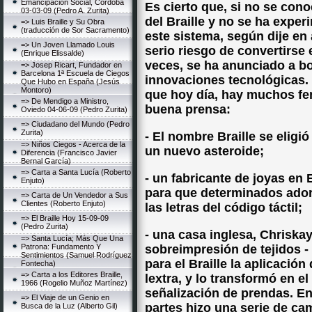
Emancipación Social, Córdoba
Es cierto que, si no se cono
03-03-09 (Pedro A. Zurita)
del Braille y no se ha exper
=> Luis Braille y Su Obra
(traducción de Sor Sacramento)
este sistema, según dije en
=> Un Joven Llamado Louis
serio riesgo de convertirse
(Enrique Elissalde)
veces, se ha anunciado a bo
=> Josep Ricart, Fundador en
Barcelona 1ª Escuela de Ciegos
innovaciones tecnológicas. 
Que Hubo en España (Jesús
Montoro)
que hoy día, hay muchos f
=> De Mendigo a Ministro,
buena prensa:
Oviedo 04-06-09 (Pedro Zurita)
=> Ciudadano del Mundo (Pedro
Zurita)
- El nombre Braille se elig
=> Niños Ciegos - Acerca de la
un nuevo asteroide;
Diferencia (Francisco Javier
Bernal García)
=> Carta a Santa Lucía (Roberto
- un fabricante de joyas en E
Enjuto)
para que determinados ado
=> Carta de Un Vendedor a Sus
Clientes (Roberto Enjuto)
las letras del código táctil;
=> El Braille Hoy 15-09-09
(Pedro Zurita)
- una casa inglesa, Chriskay
=> Santa Lucía; Más Que Una
Patrona: Fundamento Y
sobreimpresión de tejidos -
Sentimientos (Samuel Rodríguez
para el Braille la aplicació
Fontecha)
=> Carta a los Editores Braille,
lextra, y lo transformó en el
1966 (Rogelio Muñoz Martínez)
señalización de prendas. En
=> El Viaje de un Genio en
partes hizo una serie de cam
Busca de la Luz (Alberto Gil)