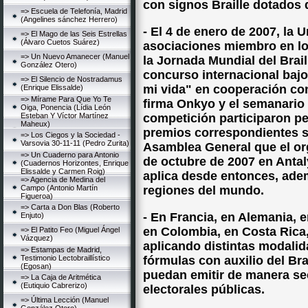
con signos Braille dotados 
=> Escuela de Telefonía, Madrid
(Angelines sánchez Herrero)
- El 4 de enero de 2007, la
=> El Mago de las Seis Estrellas
(Álvaro Cuetos Suárez)
asociaciones miembro en l
=> Un Nuevo Amanecer (Manuel
la Jornada Mundial del Brai
González Otero)
concurso internacional bajo e
=> El Silencio de Nostradamus
mi vida" en cooperación co
(Enrique Elissalde)
=> Mírame Para Que Yo Te
firma Onkyo y el semanario e
Oiga, Ponencia (Lídia León
Esteban Y Víctor Martínez
competición participaron pe
Maheux)
premios correspondientes se
=> Los Ciegos y la Sociedad -
Varsovia 30-11-11 (Pedro Zurita)
Asamblea General que el or
=> Un Cuaderno para Antonio
de octubre de 2007 en Antaly
(Cuadernos Horizontes, Enrique
Elissalde y Carmen Roig)
aplica desde entonces, ade
=> Agencia de Medina del
Campo (Antonio Martín
regiones del mundo.
Figueroa)
=> Carta a Don Blas (Roberto
- En Francia, en Alemania, e
Enjuto)
en Colombia, en Costa Rica,
=> El Patito Feo (Miguel Ángel
Vázquez)
aplicando distintas modalid
=> Estampas de Madrid,
Testimonio Lectobraillístico
fórmulas con auxilio del Bra
(Egosan)
puedan emitir de manera sec
=> La Caja de Aritmética
(Eutiquio Cabrerizo)
electorales públicas.
=> Última Lección (Manuel