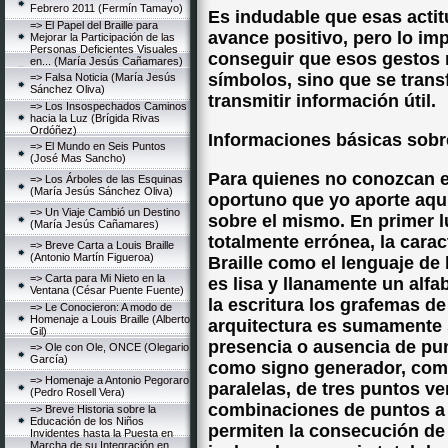
Febrero 2011 (Fermín Tamayo)
Es indudable que esas acti
=> El Papel del Braille para
avance positivo, pero lo im
Mejorar la Participación de las
Personas Deficientes Visuales
conseguir que esos gestos 
en... (María Jesús Cañamares)
símbolos, sino que se tran
=> Falsa Noticia (María Jesús
Sánchez Oliva)
transmitir información útil.
=> Los Insospechados Caminos
hacia la Luz (Brígida Rivas
Ordóñez)
Informaciones básicas sobre
=> El Mundo en Seis Puntos
(José Mas Sancho)
Para quienes no conozcan es
=> Los Árboles de las Esquinas
(María Jesús Sánchez Oliva)
oportuno que yo aporte aqu
=> Un Viaje Cambió un Destino
sobre el mismo. En primer l
(María Jesús Cañamares)
totalmente errónea, la carac
=> Breve Carta a Louis Braille
(Antonio Martín Figueroa)
Braille como el lenguaje de l
=> Carta para Mi Nieto en la
es lisa y llanamente un alf
Ventana (César Puente Fuente)
la escritura los grafemas de
=> Le Conocieron: A modo de
Homenaje a Louis Braille (Alberto
arquitectura es sumamente s
Gil)
presencia o ausencia de pu
=> Ole con Ole, ONCE (Olegario
García)
como signo generador, com
=> Homenaje a Antonio Pegoraro
paralelas, de tres puntos ve
(Pedro Rosell Vera)
combinaciones de puntos a p
=> Breve Historia sobre la
Educación de los Niños
permiten la consecución de 
Invidentes hasta la Puesta en
Marcha de su Integración en