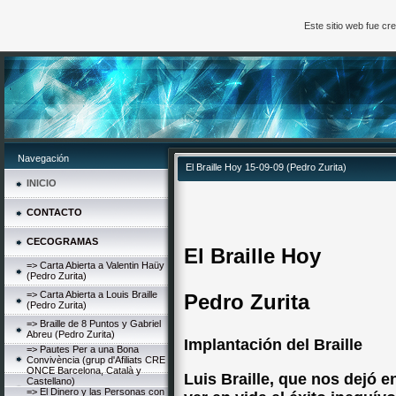
Este sitio web fue c
Navegación
El Braille Hoy 15-09-09 (Pedro Zurita)
INICIO
CONTACTO
CECOGRAMAS
El Braille Hoy
=> Carta Abierta a Valentin Haüy
(Pedro Zurita)
=> Carta Abierta a Louis Braille
Pedro Zurita
(Pedro Zurita)
=> Braille de 8 Puntos y Gabriel
Abreu (Pedro Zurita)
Implantación del Braille
=> Pautes Per a una Bona
Convivència (grup d'Afiliats CRE
ONCE Barcelona, Català y
Luis Braille, que nos dejó e
Castellano)
=> El Dinero y las Personas con