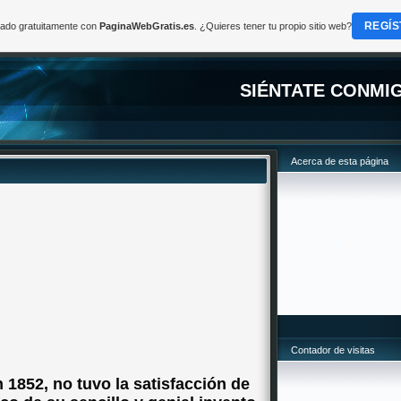
REGÍS
reado gratuitamente con
PaginaWebGratis.es
. ¿Quieres tener tu propio sitio web?
SIÉNTATE CONMI
Acerca de esta página
Contador de visitas
n 1852, no tuvo la satisfacción de