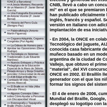
l'ONCE a Barcelona)
CNIB, llevó a cabo un concurs
=> A Jesús Montoro; Recuerdo
de un Maestro (F. Javier Bernal
mí" en el que se premiaron 
García)
=> Una Fotografía Encontrada
han publicado oficialmente
de Antonio Vicente (F. Javier
Bernal)
inglés, francés y español. 
=> Historia del Perro Guía
versión en italiano con adi
(Benigno Paz)
implantación de esa iniciativ
=> Palabraillología (Antonio
Martín Figueroa)
- En 2004, la ONCE en colabo
=> Ceguera Adquirida, Ceguera
Congénita (Puri Águila)
Tecnológico del juguete, AI
=> La Odisea de Homero para
Aprobar las Oposiciones (Elena
conocida casa fabricante de 
Rodrigo)
muñeco basado en un model
=> Tecnología vs Sistemas
Tradicionales (Luis Eduardo
argentina de la ciudad de Co
Martínez)
=> Nuevos Enfoques y Práctica
Vallejo, que obtuvo el prime
Pedagógica de la Educación
Especial de la Mano de Sidonio
"material", del XVI concurs
Pintado Arroyo y Borja Ontañón
ONCE en 2002. El Braillín l
gonzález (Universidad de Alcalá)
=> A Mi Edad el Braille Ha
generador con el que los n
Cambiado Mi Vida (Teresa
Bornez Abascal)
formar los signos del sistem
=> El Braille en mi Vida (Alba
Salvador Pérez)
- El 4 de enero de 2006, cu
=> Algunos Consejos Útiles
sobre Cómo Ayudar a Personas
Mundial del Braille, Google,
con Discapacidad Visual
desplegó su logotipo con la
=> Estenografía y Taquigrafía
Braille (Pedro Zurita)