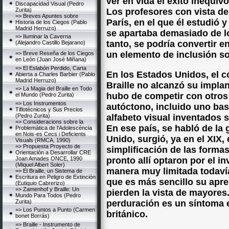
ver en vida el éxito inequív
Discapacidad Visual (Pedro
Zurita)
Los profesores con vista de
=> Breves Apuntes sobre
París, en el que él estudió
Historia de los Ciegos (Pablo
Madrid Herruzo)
se apartaba demasiado de lo
=> Iluminar la Caverna
tanto, se podría convertir e
(Alejandro Castillo Bejarano)
un elemento de inclusión so
=> Breve Reseña de los Ciegos
en León (Juan José Miñana)
=> El Eslabón Perdido, Carta
En los Estados Unidos, el c
Abierta a Charles Barbier (Pablo
Madrid Herruzo)
Braille no alcanzó su implan
=> La Magia del Braille en Todo
hubo de competir con otros
el Mundo (Pedro Zurita)
=> Los Instrumentos
autóctono, incluido uno basa
Tiflotécnicos y Sus Precios
(Pedro Zurita)
alfabeto visual inventados 
=> Consideracions sobre la
En ese país, se habló de la 
Problemàtica de l'Adolescència
en Nois-es Cecs i Deficients
Unido, surgió, ya en el XIX
Visuals (RMCA, 1990)
=> Propuesta Proyecto de
simplificación de las formas 
Orientación a Desarrollar CRE
Joan Amades ONCE, 1990
pronto allí optaron por el i
(Miquel Albert Soler)
manera muy limitada todaví
=> El Braille, un Sistema de
Escritura en Peligro de Extinción
que es más sencillo su apre
(Eutiquio Cabrerizo)
=> Zamenhof y Braille: Un
pierden la vista de mayores
Mundo Para Todos (Pedro
Zurita)
perduración es un síntoma e
=> Los Puntos a Punto (Carmen
británico.
bonet Borrás)
=> Braille - Instrumento de