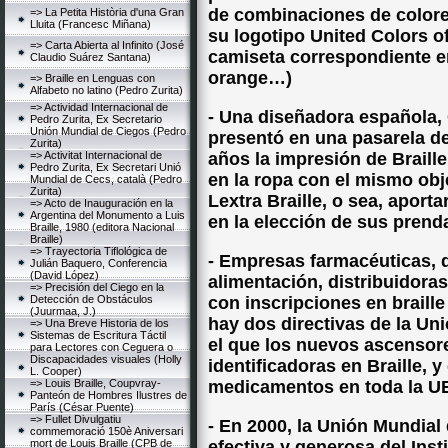
de combinaciones de colore
=> La Petita Història d'una Gran
Lluita (Francesc Miñana)
su logotipo United Colors of
=> Carta Abierta al Infinito (José
camiseta correspondiente en 
Claudio Suárez Santana)
orange…)
=> Braille en Lenguas con
Alfabeto no latino (Pedro Zurita)
=> Actividad Internacional de
- Una diseñadora española, 
Pedro Zurita, Ex Secretario
Unión Mundial de Ciegos (Pedro
presentó en una pasarela 
Zurita)
=> Activitat Internacional de
años la impresión de Braille
Pedro Zurita, Ex Secretari Unió
en la ropa con el mismo obj
Mundial de Cecs, català (Pedro
Zurita)
Lextra Braille, o sea, aport
=> Acto de Inauguración en la
Argentina del Monumento a Luis
en la elección de sus prend
Braille, 1980 (editora Nacional
Braille)
=> Trayectoria Tiflológica de
- Empresas farmacéuticas, d
Julián Baquero, Conferencia
(David López)
alimentación, distribuidora
=> Precisión del Ciego en la
Detección de Obstáculos
con inscripciones en braille
(Juurmaa, J.)
hay dos directivas de la Un
=> Una Breve Historia de los
Sistemas de Escritura Táctil
el que los nuevos ascensore
para Lectores con Ceguera o
Discapacidades visuales (Holly
identificadoras en Braille, 
L. Cooper)
=> Louis Braille, Coupvray-
medicamentos en toda la UE
Panteón de Hombres Ilustres de
París (César Puente)
=> Fullet Divulgatiu
- En 2000, la Unión Mundial
commemoració 150è Aniversari
mort de Louis Braille (CPB de
efectiva y generosa del Ins