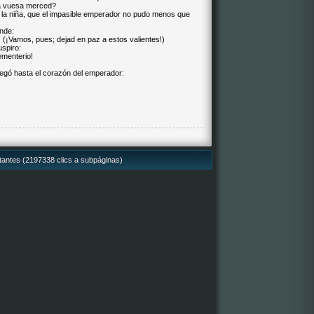
ea vuesa merced?
de la niña, que el impasible emperador no pudo menos que
onde:
s! (¡Vamos, pues; dejad en paz a estos valientes!)
spiro:
ementerio!
llegó hasta el corazón del emperador:
itantes (2197338 clics a subpáginas)