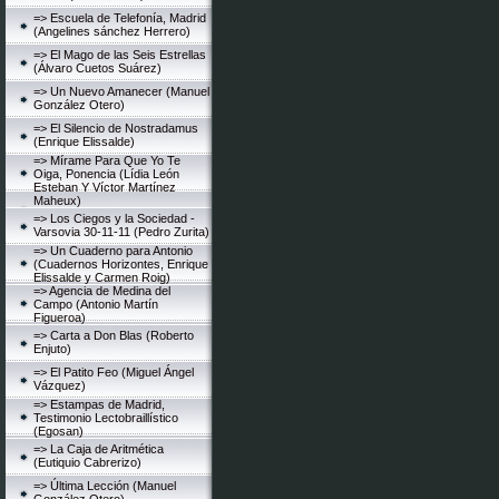
=> Escuela de Telefonía, Madrid
(Angelines sánchez Herrero)
=> El Mago de las Seis Estrellas
(Álvaro Cuetos Suárez)
=> Un Nuevo Amanecer (Manuel
González Otero)
=> El Silencio de Nostradamus
(Enrique Elissalde)
=> Mírame Para Que Yo Te
Oiga, Ponencia (Lídia León
Esteban Y Víctor Martínez
Maheux)
=> Los Ciegos y la Sociedad -
Varsovia 30-11-11 (Pedro Zurita)
=> Un Cuaderno para Antonio
(Cuadernos Horizontes, Enrique
Elissalde y Carmen Roig)
=> Agencia de Medina del
Campo (Antonio Martín
Figueroa)
=> Carta a Don Blas (Roberto
Enjuto)
=> El Patito Feo (Miguel Ángel
Vázquez)
=> Estampas de Madrid,
Testimonio Lectobraillístico
(Egosan)
=> La Caja de Aritmética
(Eutiquio Cabrerizo)
=> Última Lección (Manuel