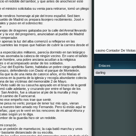
cio el redoble del tambor, y que antes de anochecer esté
 el ministro solicitaba su venia para retirarse, tomó un pliego
e rendiros homenaje al pie del trono español. Sed bien
ueblo de Madrid os prepara lisonjero recibimiento. José.»
ales y puso en el sobrescrito:
»
jas de dragones galopaba por la calle del Arenal llevando
bor y la voz del pregonero, anunciaban al pueblo de Madrid
el emperador.
 apenas la luz del alba comenzó a reflejarse en las
cuarteles las tropas que habían de cubrir la carrera desde el
casino
Contador De Visitas
a espectáculos militares, parecía dormido en tan letárgico
anas asomaba la cabeza de ningún vecino. En vano el tañido
 un hombre, una pobre anciana acudían a la religiosa
efes o el acompasado andar de los soldados.
Enlaces
Cruz del Espíritu Santo, habitaba un pobre ciego apellidado
ogonazo, defendiendo con Daoiz el parque de Monteleón.
darling
a que la de una nieta de catorce años, el tío Matías el
mosna en la puerta de la iglesia y recogía abundante colecta
una de las víctimas del memorable 2 de Mayo.
Vivito salió de su casucha apoyado en el brazo de la gentil
omó calle adelante, y cruzando por entre el fango de los
San Andrés, fue a situarse al pie de la muralla y muy
 el camino de Fuencarral.
mo ese empeño nos trae que sentir.
e pesa no verlo; porque de tener luz mis ojos, vieran
 a nuestro bien amado rey Fernando. Pero tú estás aquí te
ñas; ¡que yo le veré en los rencores de mi alma! Ahora y
ócalas según yo te diga.
ambor de la guardia hizo oir un redoble.
 mi corazón.
da un pelotón de mamelucos; la caja batió marcha y unos
bastante distanciado de su escolta.