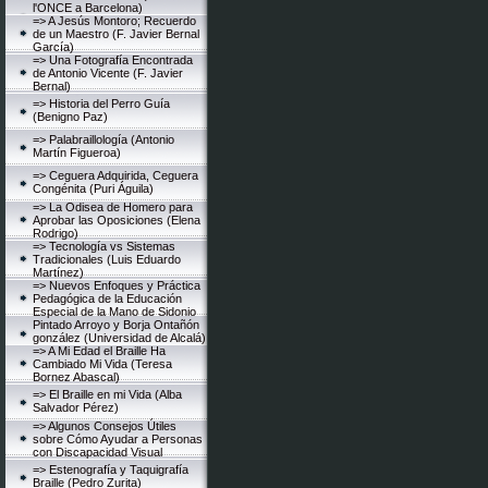
l'ONCE a Barcelona)
=> A Jesús Montoro; Recuerdo
de un Maestro (F. Javier Bernal
García)
=> Una Fotografía Encontrada
de Antonio Vicente (F. Javier
Bernal)
=> Historia del Perro Guía
(Benigno Paz)
=> Palabraillología (Antonio
Martín Figueroa)
=> Ceguera Adquirida, Ceguera
Congénita (Puri Águila)
=> La Odisea de Homero para
Aprobar las Oposiciones (Elena
Rodrigo)
=> Tecnología vs Sistemas
Tradicionales (Luis Eduardo
Martínez)
=> Nuevos Enfoques y Práctica
Pedagógica de la Educación
Especial de la Mano de Sidonio
Pintado Arroyo y Borja Ontañón
gonzález (Universidad de Alcalá)
=> A Mi Edad el Braille Ha
Cambiado Mi Vida (Teresa
Bornez Abascal)
=> El Braille en mi Vida (Alba
Salvador Pérez)
=> Algunos Consejos Útiles
sobre Cómo Ayudar a Personas
con Discapacidad Visual
=> Estenografía y Taquigrafía
Braille (Pedro Zurita)