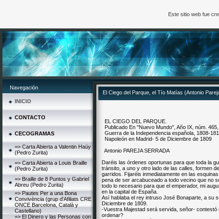
Este sitio web fue c
Navegación
El Ciego del Parque, el Tío Matías (Antonio Pare
INICIO
CONTACTO
EL CIEGO DEL PARQUE.
Publicado En "Nuevo Mundo", Año IX, núm. 465, 
Guerra de la Independencia española, 1808-18
CECOGRAMAS
Napoleón en Madrid- 5 de Diciembre de 1809
=> Carta Abierta a Valentin Haüy
Antonio PAREJA SERRADA
(Pedro Zurita)
Daréis las órdenes oportunas para que toda la gu
=> Carta Abierta a Louis Braille
tránsito, a uno y otro lado de las calles, formen 
(Pedro Zurita)
garridos. Fijaréis inmediatamente en las esquina
=> Braille de 8 Puntos y Gabriel
pena de ser arcabuceado a todo vecino que no se 
Abreu (Pedro Zurita)
todo lo necesario para que el emperador, mi augu
en la capital de España.
=> Pautes Per a una Bona
Así hablaba el rey intruso José Bonaparte, a su s
Convivència (grup d'Afiliats CRE
Diciembre de 1809.
ONCE Barcelona, Català y
-Vuestra Majestad será servida, señor- contestó e
Castellano)
ordenar?
=> El Dinero y las Personas con