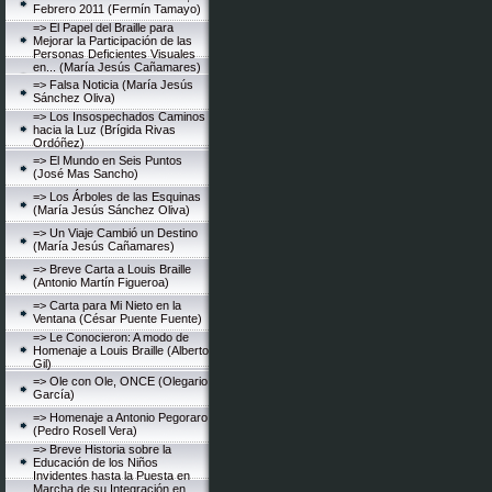
Febrero 2011 (Fermín Tamayo)
=> El Papel del Braille para
Mejorar la Participación de las
Personas Deficientes Visuales
en... (María Jesús Cañamares)
=> Falsa Noticia (María Jesús
Sánchez Oliva)
=> Los Insospechados Caminos
hacia la Luz (Brígida Rivas
Ordóñez)
=> El Mundo en Seis Puntos
(José Mas Sancho)
=> Los Árboles de las Esquinas
(María Jesús Sánchez Oliva)
=> Un Viaje Cambió un Destino
(María Jesús Cañamares)
=> Breve Carta a Louis Braille
(Antonio Martín Figueroa)
=> Carta para Mi Nieto en la
Ventana (César Puente Fuente)
=> Le Conocieron: A modo de
Homenaje a Louis Braille (Alberto
Gil)
=> Ole con Ole, ONCE (Olegario
García)
=> Homenaje a Antonio Pegoraro
(Pedro Rosell Vera)
=> Breve Historia sobre la
Educación de los Niños
Invidentes hasta la Puesta en
Marcha de su Integración en