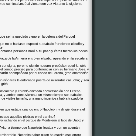
ando las señas personales del emperador; pero sin duda el tío
e de su nieta lanzó al viento con voz vibrante la siguiente
 que se ha quedado ciego en la defensa del Parque!
ue no le hablase, espoleó su caballo frunciendo el ceño y
te.
contadas personas halló a su paso y éstas fueron los pocos
laza de la Armería entró en el patio, apeando en la escalera
o consigna; pero no siendo nuestro propósito repetirlo, sólo
el tiempo preciso para conferenciar con su hermano José, y
martín acompañado por el conde de Lerena, gran chambelán
e un niño tras la entornada puerta de miserable casucha; y sea
 gritó:
 tristemente y entabló animada conversación con Lerena.
a, y ambos contuvieron a un mismo tiempo sus caballos.
 de visible tamaño, una mano ingeniosa había trazado la
o en que estaba cuando entró Napoleón, y dirigiéndose a él
cado aquellas piedras en el camino?
yo luchando en el parque de Monteleón al lado de Daoiz y
o Vivito, a tiempo que Napoleón llegaba y con un ademán
 miserable. Necesito saber quien ha escrito ese letrero...