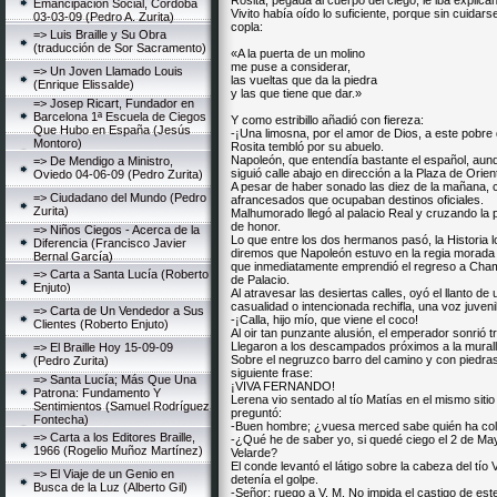
Rosita, pegada al cuerpo del ciego, le iba explic
Emancipación Social, Córdoba
Vivito había oído lo suficiente, porque sin cuidars
03-03-09 (Pedro A. Zurita)
copla:
=> Luis Braille y Su Obra
(traducción de Sor Sacramento)
«A la puerta de un molino
me puse a considerar,
=> Un Joven Llamado Louis
las vueltas que da la piedra
(Enrique Elissalde)
y las que tiene que dar.»
=> Josep Ricart, Fundador en
Barcelona 1ª Escuela de Ciegos
Y como estribillo añadió con fiereza:
Que Hubo en España (Jesús
-¡Una limosna, por el amor de Dios, a este pobre
Montoro)
Rosita tembló por su abuelo.
Napoleón, que entendía bastante el español, aunq
=> De Mendigo a Ministro,
siguió calle abajo en dirección a la Plaza de Orien
Oviedo 04-06-09 (Pedro Zurita)
A pesar de haber sonado las diez de la mañana, 
=> Ciudadano del Mundo (Pedro
afrancesados que ocupaban destinos oficiales.
Zurita)
Malhumorado llegó al palacio Real y cruzando la p
de honor.
=> Niños Ciegos - Acerca de la
Lo que entre los dos hermanos pasó, la Historia l
Diferencia (Francisco Javier
diremos que Napoleón estuvo en la regia morada 
Bernal García)
que inmediatamente emprendió el regreso a Cha
=> Carta a Santa Lucía (Roberto
de Palacio.
Enjuto)
Al atravesar las desiertas calles, oyó el llanto d
casualidad o intencionada rechifla, una voz juvenil
=> Carta de Un Vendedor a Sus
-¡Calla, hijo mío, que viene el coco!
Clientes (Roberto Enjuto)
Al oir tan punzante alusión, el emperador sonrió
Llegaron a los descampados próximos a la murall
=> El Braille Hoy 15-09-09
Sobre el negruzco barro del camino y con piedras
(Pedro Zurita)
siguiente frase:
=> Santa Lucía; Más Que Una
¡VIVA FERNANDO!
Patrona: Fundamento Y
Lerena vio sentado al tío Matías en el mismo siti
Sentimientos (Samuel Rodríguez
preguntó:
Fontecha)
-Buen hombre; ¿vuesa merced sabe quién ha colo
=> Carta a los Editores Braille,
-¿Qué he de saber yo, si quedé ciego el 2 de Ma
1966 (Rogelio Muñoz Martínez)
Velarde?
El conde levantó el látigo sobre la cabeza del tí
=> El Viaje de un Genio en
detenía el golpe.
Busca de la Luz (Alberto Gil)
-Señor; ruego a V. M. No impida el castigo de este