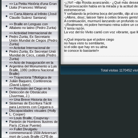
-¡¡Yo!! –dijo Rosita avanzando.- ¿Qué más des
=> La Petita Història d'una Gran
Tal provocación había en la mirada y la actitud 
Lluita (Francesc Miñana)
estremecerse.
Y señalando la próxima boca del portillo, dijo al c
=> Carta Abierta al Infinito (José
-¡Allons, douc; laisser faire á cettes braves gent
Claudio Suárez Santana)
A continuación, murmuró lanzando un profundo su
=> Braille en Lenguas con
-¡Realmente, mi pobre hermano reina sobre un c
Alfabeto no latino (Pedro Zurita)
Y tenía razón.
La voz del tío Vivito cantó con voz vibrante, que 
=> Actividad Internacional de
Pedro Zurita, Ex Secretario
«¡Qué importa que el pobre ciego
Unión Mundial de Ciegos (Pedro
no haya visto tu semblante,
Zurita)
si el odio que hay en su alma
=> Activitat Internacional de
te conoce lo bastante!»
Pedro Zurita, Ex Secretari Unió
Mundial de Cecs, català (Pedro
Zurita)
=> Acto de Inauguración en la
Argentina del Monumento a Luis
Braille, 1980 (editora Nacional
Total visitas 1170452 vis
Braille)
=> Trayectoria Tiflológica de
Julián Baquero, Conferencia
(David López)
=> Precisión del Ciego en la
Detección de Obstáculos
(Juurmaa, J.)
=> Una Breve Historia de los
Sistemas de Escritura Táctil
para Lectores con Ceguera o
Discapacidades visuales (Holly
L. Cooper)
=> Louis Braille, Coupvray-
Panteón de Hombres Ilustres de
París (César Puente)
=> Fullet Divulgatiu
commemoració 150è Aniversari
mort de Louis Braille (CPB de