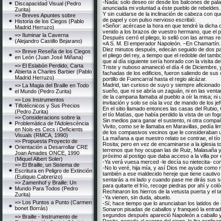
-Nada: solo deseo oír desde los balcones de pala
Discapacidad Visual (Pedro
anunciada mi voluntad a éste pueblo de rebeldes.
Zurita)
Y sin cuidarse de la inclinación de cabeza con que
=> Breves Apuntes sobre
de papel y con pulso nervioso escribió:
Historia de los Ciegos (Pablo
«Señor: acércase la hora en que tendré la dicha d
Madrid Herruzo)
venido a los brazos de vuestro hermano, que el p
=> Iluminar la Caverna
Después cerró el pliego, lo selló con las armas re
(Alejandro Castillo Bejarano)
«A S. M. El emperador Napoleón. –En Chamartín.
Diez minutos después, edecán seguido de dos pare
=> Breve Reseña de los Ciegos
el pliego del rey, a tiempo que el redoble del tam
en León (Juan José Miñana)
que al día siguiente sería honrado con la visita d
=> El Eslabón Perdido, Carta
Triste y nuboso amaneció el día 4 de Diciembre, y
Abierta a Charles Barbier (Pablo
fachadas de los edificios, fueron saliendo de sus 
Madrid Herruzo)
portillo de Fuencarral hasta el regio alcázar.
Madrid, tan curioso de suyo y siempre aficionado 
=> La Magia del Braille en Todo
sueño, que ni se abría un zaguán, ni en las vent
el Mundo (Pedro Zurita)
de la campana llamaba al pueblo a oír la misa; ni
=> Los Instrumentos
invitación y solo se oía la voz de mando de los j
Tiflotécnicos y Sus Precios
En el sitio llamado entonces las casas del Rubio, 
(Pedro Zurita)
el tío Matías, que había perdido la vista de un f
=> Consideracions sobre la
Sin medios para ganar el sustento, ni otra compañí
Problemàtica de l'Adolescència
Vivito, como se le llamaba en Maravillas, pedía li
en Nois-es Cecs i Deficients
de los compasivos vecinos que le consideraban 
Visuals (RMCA, 1990)
La mañana a que nuestro relato se contrae, el tío 
=> Propuesta Proyecto de
Rosita; pero en vez de encaminarse a la iglesia t
Orientación a Desarrollar CRE
terrenos que hoy ocupan las de Ruiz, Malasaña y 
Joan Amades ONCE, 1990
próximo al postigo que daba acceso a la villa por
(Miquel Albert Soler)
-Ya verá vuesa merced -le decía su nietecita- co
=> El Braille, un Sistema de
-No lo veré, hija mía, y así Dios me ayude como m
Escritura en Peligro de Extinción
también a ese maldecido hereje que tiene cautivo
(Eutiquio Cabrerizo)
sentarás a mi lado y cuando pase me dirás sus se
=> Zamenhof y Braille: Un
para quitarte el frío, recoge piedras por ahí y col
Mundo Para Todos (Pedro
Rechinaron los hierros de la vetusta puerta y el t
Zurita)
-Ya vienen, sin duda, abuelo.
=> Los Puntos a Punto (Carmen
-Sí; hace tiempo que lo anunciaban los latidos de
bonet Borrás)
Sonaron pisadas de caballos y franqueó la entra
segundos después apareció Napoleón a caballo y 
=> Braille - Instrumento de