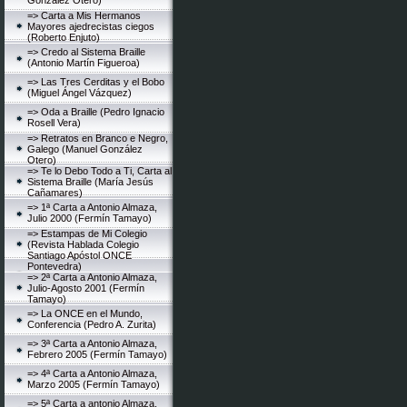
González Otero)
=> Carta a Mis Hermanos
Mayores ajedrecistas ciegos
(Roberto Enjuto)
=> Credo al Sistema Braille
(Antonio Martín Figueroa)
=> Las Tres Cerditas y el Bobo
(Miguel Ángel Vázquez)
=> Oda a Braille (Pedro Ignacio
Rosell Vera)
=> Retratos en Branco e Negro,
Galego (Manuel González
Otero)
=> Te lo Debo Todo a Ti, Carta al
Sistema Braille (María Jesús
Cañamares)
=> 1ª Carta a Antonio Almaza,
Julio 2000 (Fermín Tamayo)
=> Estampas de Mi Colegio
(Revista Hablada Colegio
Santiago Apóstol ONCE
Pontevedra)
=> 2ª Carta a Antonio Almaza,
Julio-Agosto 2001 (Fermín
Tamayo)
=> La ONCE en el Mundo,
Conferencia (Pedro A. Zurita)
=> 3ª Carta a Antonio Almaza,
Febrero 2005 (Fermín Tamayo)
=> 4ª Carta a Antonio Almaza,
Marzo 2005 (Fermín Tamayo)
=> 5ª Carta a antonio Almaza,