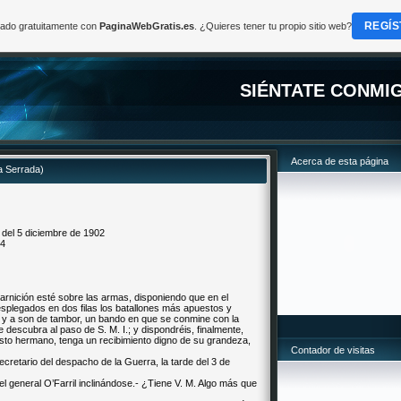
REGÍS
reado gratuitamente con
PaginaWebGratis.es
. ¿Quieres tener tu propio sitio web?
SIÉNTATE CONMI
Acerca de esta página
ja Serrada)
del 5 diciembre de 1902
14
arnición esté sobre las armas, disponiendo que en el
desplegados en dos filas los batallones más apuestos y
s y a son de tambor, un bando en que se conmine con la
descubra al paso de S. M. I.; y dispondréis, finalmente,
sto hermano, tenga un recibimiento digno de su grandeza,
Contador de visitas
ecretario del despacho de la Guerra, la tarde del 3 de
l general O’Farril inclinándose.- ¿Tiene V. M. Algo más que