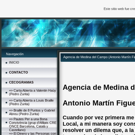
Este sitio web fue c
Navegación
Agencia de Medina del Campo (Antonio Martín Fi
INICIO
CONTACTO
CECOGRAMAS
Agencia de Medina 
=> Carta Abierta a Valentin Haüy
(Pedro Zurita)
=> Carta Abierta a Louis Braille
Antonio Martín Figu
(Pedro Zurita)
=> Braille de 8 Puntos y Gabriel
Abreu (Pedro Zurita)
Cuando por vez primera me
=> Pautes Per a una Bona
Convivència (grup d'Afiliats CRE
Local, a mi manera soy cons
ONCE Barcelona, Català y
resolver un dilema que, a la
Castellano)
=> El Dinero y las Personas con