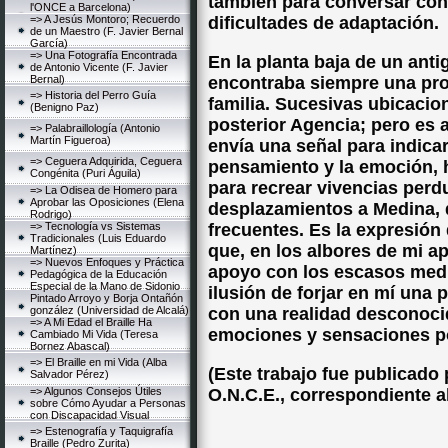
también para conversar con
l'ONCE a Barcelona)
=> A Jesús Montoro; Recuerdo
dificultades de adaptación.
de un Maestro (F. Javier Bernal
García)
=> Una Fotografía Encontrada
En la planta baja de un anti
de Antonio Vicente (F. Javier
Bernal)
encontraba siempre una pro
=> Historia del Perro Guía
familia. Sucesivas ubicacio
(Benigno Paz)
posterior Agencia; pero es 
=> Palabraillología (Antonio
Martín Figueroa)
envía una señal para indica
=> Ceguera Adquirida, Ceguera
pensamiento y la emoción, 
Congénita (Puri Águila)
para recrear vivencias per
=> La Odisea de Homero para
Aprobar las Oposiciones (Elena
desplazamientos a Medina, 
Rodrigo)
=> Tecnología vs Sistemas
frecuentes. Es la expresión
Tradicionales (Luis Eduardo
que, en los albores de mi a
Martínez)
=> Nuevos Enfoques y Práctica
apoyo con los escasos medio
Pedagógica de la Educación
Especial de la Mano de Sidonio
ilusión de forjar en mí una
Pintado Arroyo y Borja Ontañón
gonzález (Universidad de Alcalá)
con una realidad desconoci
=> A Mi Edad el Braille Ha
emociones y sensaciones po
Cambiado Mi Vida (Teresa
Bornez Abascal)
=> El Braille en mi Vida (Alba
(Este trabajo fue publicado 
Salvador Pérez)
=> Algunos Consejos Útiles
O.N.C.E., correspondiente 
sobre Cómo Ayudar a Personas
con Discapacidad Visual
=> Estenografía y Taquigrafía
Braille (Pedro Zurita)