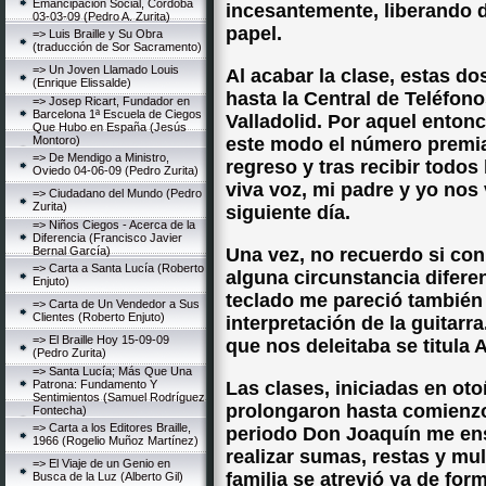
Emancipación Social, Córdoba
incesantemente, liberando d
03-03-09 (Pedro A. Zurita)
papel.
=> Luis Braille y Su Obra
(traducción de Sor Sacramento)
=> Un Joven Llamado Louis
Al acabar la clase, estas d
(Enrique Elissalde)
hasta la Central de Teléfono
=> Josep Ricart, Fundador en
Barcelona 1ª Escuela de Ciegos
Valladolid. Por aquel enton
Que Hubo en España (Jesús
Montoro)
este modo el número premia
=> De Mendigo a Ministro,
regreso y tras recibir todos
Oviedo 04-06-09 (Pedro Zurita)
viva voz, mi padre y yo nos
=> Ciudadano del Mundo (Pedro
Zurita)
siguiente día.
=> Niños Ciegos - Acerca de la
Diferencia (Francisco Javier
Bernal García)
Una vez, no recuerdo si co
=> Carta a Santa Lucía (Roberto
alguna circunstancia diferen
Enjuto)
teclado me pareció también
=> Carta de Un Vendedor a Sus
Clientes (Roberto Enjuto)
interpretación de la guitar
=> El Braille Hoy 15-09-09
que nos deleitaba se titula 
(Pedro Zurita)
=> Santa Lucía; Más Que Una
Patrona: Fundamento Y
Las clases, iniciadas en oto
Sentimientos (Samuel Rodríguez
prolongaron hasta comienzo
Fontecha)
=> Carta a los Editores Braille,
periodo Don Joaquín me enseñ
1966 (Rogelio Muñoz Martínez)
realizar sumas, restas y mul
=> El Viaje de un Genio en
familia se atrevió ya de for
Busca de la Luz (Alberto Gil)