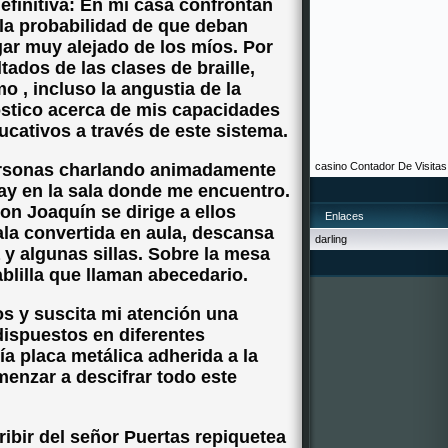
efinitiva: En mi casa confrontan
 la probabilidad de que deban
gar muy alejado de los míos. Por
ltados de las clases de braille,
o , incluso la angustia de la
nóstico acerca de mis capacidades
ucativos a través de este sistema.
ersonas charlando animadamente
casino
Contador De Visitas
hay en la sala donde me encuentro.
n Joaquín se dirige a ellos
Enlaces
ala convertida en aula, descansa
darling
y algunas sillas. Sobre la mesa
blilla que llaman abecedario.
s y suscita mi atención una
dispuestos en diferentes
a placa metálica adherida a la
menzar a descifrar todo este
ribir del señor Puertas repiquetea