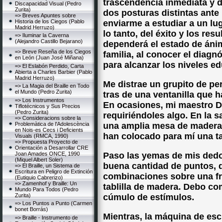
trascendencia inmediata y d
Discapacidad Visual (Pedro
Zurita)
dos posturas distintas ante
=> Breves Apuntes sobre
Historia de los Ciegos (Pablo
enviarme a estudiar a un lu
Madrid Herruzo)
lo tanto, del éxito y los resu
=> Iluminar la Caverna
(Alejandro Castillo Bejarano)
dependerá el estado de ánim
=> Breve Reseña de los Ciegos
familia, al conocer el diag
en León (Juan José Miñana)
para alcanzar los niveles ed
=> El Eslabón Perdido, Carta
Abierta a Charles Barbier (Pablo
Madrid Herruzo)
Me distrae un grupito de p
=> La Magia del Braille en Todo
el Mundo (Pedro Zurita)
tras de una ventanilla que 
=> Los Instrumentos
En ocasiones, mi maestro Do
Tiflotécnicos y Sus Precios
(Pedro Zurita)
requiriéndoles algo. En la s
=> Consideracions sobre la
Problemàtica de l'Adolescència
una amplia mesa de madera 
en Nois-es Cecs i Deficients
han colocado para mí una ta
Visuals (RMCA, 1990)
=> Propuesta Proyecto de
Orientación a Desarrollar CRE
Joan Amades ONCE, 1990
Paso las yemas de mis dedo
(Miquel Albert Soler)
buena cantidad de puntos, 
=> El Braille, un Sistema de
Escritura en Peligro de Extinción
combinaciones sobre una frí
(Eutiquio Cabrerizo)
=> Zamenhof y Braille: Un
tablilla de madera. Debo co
Mundo Para Todos (Pedro
Zurita)
cúmulo de estímulos.
=> Los Puntos a Punto (Carmen
bonet Borrás)
Mientras, la máquina de esc
=> Braille - Instrumento de