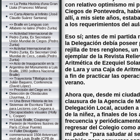
con relativo optimismo mi p
=> La Petita Història d'una Gran
Lluita (Francesc Miñana)
Ciegos de Pontevedra, habi
=> Carta Abierta al Infinito (José
allí, a mis siete años, esta
Claudio Suárez Santana)
a los requerimientos del aul
=> Braille en Lenguas con
Alfabeto no latino (Pedro Zurita)
=> Actividad Internacional de
Eso sí; antes de mi partid
Pedro Zurita, Ex Secretario
Unión Mundial de Ciegos (Pedro
la Delegación debía poseer 
Zurita)
=> Activitat Internacional de
rejilla de tres renglones, 
Pedro Zurita, Ex Secretari Unió
ejemplar de la Revista Relie
Mundial de Cecs, català (Pedro
Zurita)
Aritmética de Ezequiel Solan
=> Acto de Inauguración en la
Argentina del Monumento a Luis
de Lara y una Caja de Aritm
Braille, 1980 (editora Nacional
Braille)
a fin de practicar las oper
=> Trayectoria Tiflológica de
verano.
Julián Baquero, Conferencia
(David López)
=> Precisión del Ciego en la
Detección de Obstáculos
Ahora que, desde mi ciudad
(Juurmaa, J.)
clausura de la Agencia de M
=> Una Breve Historia de los
Sistemas de Escritura Táctil
Delegación Local, acuden a
para Lectores con Ceguera o
Discapacidades visuales (Holly
de la niñez, a finales de lo
L. Cooper)
=> Louis Braille, Coupvray-
frecuencia y periódicamente
Panteón de Hombres Ilustres de
regresar del Colegio como a
París (César Puente)
=> Fullet Divulgatiu
mi padre "para saludar al 
commemoració 150è Aniversari
mort de Louis Braille (CPB de