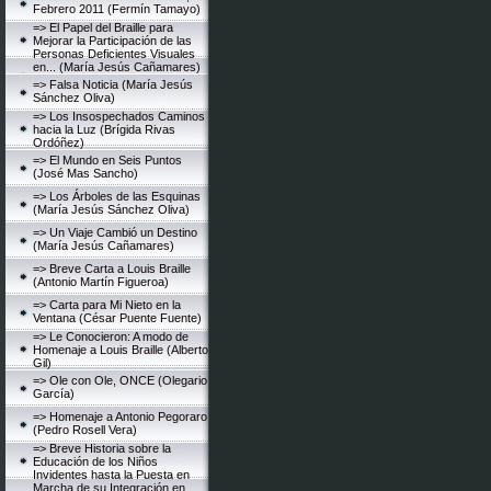
Febrero 2011 (Fermín Tamayo)
=> El Papel del Braille para
Mejorar la Participación de las
Personas Deficientes Visuales
en... (María Jesús Cañamares)
=> Falsa Noticia (María Jesús
Sánchez Oliva)
=> Los Insospechados Caminos
hacia la Luz (Brígida Rivas
Ordóñez)
=> El Mundo en Seis Puntos
(José Mas Sancho)
=> Los Árboles de las Esquinas
(María Jesús Sánchez Oliva)
=> Un Viaje Cambió un Destino
(María Jesús Cañamares)
=> Breve Carta a Louis Braille
(Antonio Martín Figueroa)
=> Carta para Mi Nieto en la
Ventana (César Puente Fuente)
=> Le Conocieron: A modo de
Homenaje a Louis Braille (Alberto
Gil)
=> Ole con Ole, ONCE (Olegario
García)
=> Homenaje a Antonio Pegoraro
(Pedro Rosell Vera)
=> Breve Historia sobre la
Educación de los Niños
Invidentes hasta la Puesta en
Marcha de su Integración en