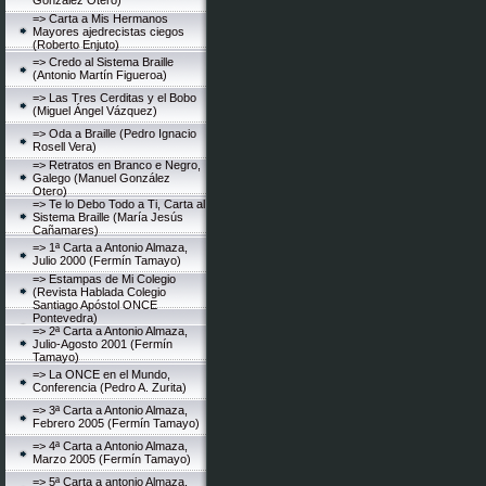
González Otero)
=> Carta a Mis Hermanos
Mayores ajedrecistas ciegos
(Roberto Enjuto)
=> Credo al Sistema Braille
(Antonio Martín Figueroa)
=> Las Tres Cerditas y el Bobo
(Miguel Ángel Vázquez)
=> Oda a Braille (Pedro Ignacio
Rosell Vera)
=> Retratos en Branco e Negro,
Galego (Manuel González
Otero)
=> Te lo Debo Todo a Ti, Carta al
Sistema Braille (María Jesús
Cañamares)
=> 1ª Carta a Antonio Almaza,
Julio 2000 (Fermín Tamayo)
=> Estampas de Mi Colegio
(Revista Hablada Colegio
Santiago Apóstol ONCE
Pontevedra)
=> 2ª Carta a Antonio Almaza,
Julio-Agosto 2001 (Fermín
Tamayo)
=> La ONCE en el Mundo,
Conferencia (Pedro A. Zurita)
=> 3ª Carta a Antonio Almaza,
Febrero 2005 (Fermín Tamayo)
=> 4ª Carta a Antonio Almaza,
Marzo 2005 (Fermín Tamayo)
=> 5ª Carta a antonio Almaza,