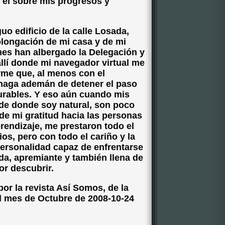
 él sobre mis progresos y
guo edificio de la calle Losada,
longación de mi casa y de mi
nes han albergado la Delegación y
allí donde mi navegador virtual me
rme que, al menos con el
haga ademán de detener el paso
durables. Y eso aún cuando mis
de donde soy natural, son poco
 de mi gratitud hacia las personas
prendizaje, me prestaron todo el
s, pero con todo el cariño y la
 personalidad capaz de enfrentarse
da, apremiante y también llena de
r descubrir.
por la revista Así Somos, de la
al mes de Octubre de 2008-10-24