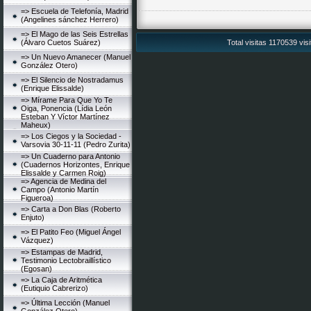
=> Escuela de Telefonía, Madrid
(Angelines sánchez Herrero)
=> El Mago de las Seis Estrellas
(Álvaro Cuetos Suárez)
Total visitas 1170539 vis
=> Un Nuevo Amanecer (Manuel
González Otero)
=> El Silencio de Nostradamus
(Enrique Elissalde)
=> Mírame Para Que Yo Te
Oiga, Ponencia (Lídia León
Esteban Y Víctor Martínez
Maheux)
=> Los Ciegos y la Sociedad -
Varsovia 30-11-11 (Pedro Zurita)
=> Un Cuaderno para Antonio
(Cuadernos Horizontes, Enrique
Elissalde y Carmen Roig)
=> Agencia de Medina del
Campo (Antonio Martín
Figueroa)
=> Carta a Don Blas (Roberto
Enjuto)
=> El Patito Feo (Miguel Ángel
Vázquez)
=> Estampas de Madrid,
Testimonio Lectobraillístico
(Egosan)
=> La Caja de Aritmética
(Eutiquio Cabrerizo)
=> Última Lección (Manuel