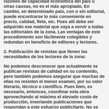
razones de capacidad económica del país u
otras causas, no es el más apropiado. En
dagógica de la Educación Especial de la Mano de Sidonio 
cambio, en determinado país, con o sin editorial,
puede encontrarse lo más conveniente en
do Mi Vida (Teresa Bornez Abascal)
precio, calidad, flete, etc. Pues allí debe ser
adquirido ese material que vaya a servir a todas
vador Pérez)
las editoriales de la zona. Las ventajas de este
procedimiento son fácilmente colegibles y
e Cómo Ayudar a Personas con Discapacidad Visual
redundan en beneficio de editores y lectores.
le (Pedro Zurita)
2. Publicación de revistas que llenen las
necesidades de los lectores de la zona:
(Angelines sánchez Herrero)
No podemos desconocer que actualmente se
(Álvaro Cuetos Suárez)
publican revistas de calidad en su contenido,
pero también podemos asegurar que muchas de
onzález Otero)
ellas no resisten el menor examen, por su valor
literario, técnico o científico. Pues bien, es
rique Elissalde)
necesario, entonces, coordinar esta obra
aprovechando al máximo el elevado costo de
onencia (Lídia León Esteban Y Víctor Martínez Maheux)
producción, insertando publicaciones que
respondan a este esfuerzo publicitario. No se