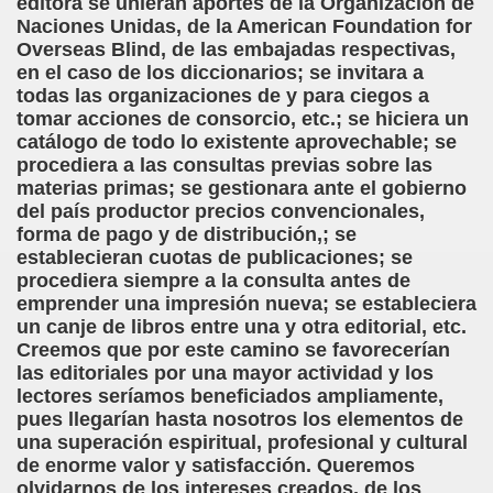
editora se unieran aportes de la Organización de
Naciones Unidas, de la American Foundation for
n Figueroa)
Overseas Blind, de las embajadas respectivas,
en el caso de los diccionarios; se invitara a
alance y perspectivas (Enrique Elissalde)
todas las organizaciones de y para ciegos a
tomar acciones de consorcio, etc.; se hiciera un
ía Jesús Cañamares)
catálogo de todo lo existente aprovechable; se
procediera a las consultas previas sobre las
amino de Santiago (Angelines sánchez Herrero)
materias primas; se gestionara ante el gobierno
del país productor precios convencionales,
(Manuel González Otero)
forma de pago y de distribución,; se
establecieran cuotas de publicaciones; se
n Disminución Visual Grave (Pedro Zurita)
procediera siempre a la consulta antes de
emprender una impresión nueva; se estableciera
(Manuel gonzález Otero)
un canje de libros entre una y otra editorial, etc.
Creemos que por este camino se favorecerían
Gil)
las editoriales por una mayor actividad y los
lectores seríamos beneficiados ampliamente,
 Castellano e Italiano (Pedro Zurita)
pues llegarían hasta nosotros los elementos de
una superación espiritual, profesional y cultural
e la ONCE de Pontevedra (Blas Vázquez Rodríguez)
de enorme valor y satisfacción. Queremos
olvidarnos de los intereses creados, de los