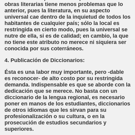
obras literarias tiene menos problemas que lo
anterior, pues la literatura, en su aspecto
chez Oliva)
universal cae dentro de la inquietud de todos los
habitantes de cualquier país; sólo la local es
cia la Luz (Brígida Rivas Ordóñez)
restringida en cierto modo, pues la universal se
nutre de ella, si es de calidad; en cambio, la que
é Mas Sancho)
no tiene este atributo no merece ni siquiera ser
conocida por sus coterráneos.
María Jesús Sánchez Oliva)
4. Publicación de Diccionarios:
María Jesús Cañamares)
Ésta es una labor muy importante, pero -dable
tonio Martín Figueroa)
es reconocer- de alto costo por su restringida
demanda. Indispensable es que se aborde con la
ana (César Puente Fuente)
dedicación que se merece. No basta con un
diccionario de la lengua regional, es necesario
aje a Louis Braille (Alberto Gil)
poner en manos de los estudiantes, diccionarios
de otros idiomas que les sirvan para su
rcía)
profesionalización o su cultura, o en la
prosecución de estudios secundarios y
Pedro Rosell Vera)
superiores.