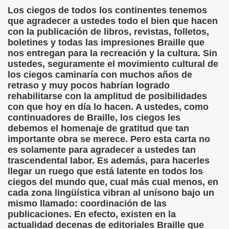
onet Borrás)
Los ciegos de todos los continentes tenemos
que agradecer a ustedes todo el bien que hacen
ipación Social, Córdoba 03-03-09 (Pedro A. Zurita)
con la publicación de libros, revistas, folletos,
boletines y todas las impresiones Braille que
nos entregan para la recreación y la cultura. Sin
ción de Sor Sacramento)
ustedes, seguramente el movimiento cultural de
los ciegos caminaría con muchos años de
ue Elissalde)
retraso y muy pocos habrían logrado
rehabilitarse con la amplitud de posibilidades
rcelona 1ª Escuela de Ciegos Que Hubo en España (Jesús 
con que hoy en día lo hacen. A ustedes, como
continuadores de Braille, los ciegos les
04-06-09 (Pedro Zurita)
debemos el homenaje de gratitud que tan
importante obra se merece. Pero esta carta no
urita)
es solamente para agradecer a ustedes tan
trascendental labor. Es además, para hacerles
erencia (Francisco Javier Bernal García)
llegar un ruego que está latente en todos los
ciegos del mundo que, cual más cual menos, en
njuto)
cada zona lingüística vibran al unísono bajo un
mismo llamado: coordinación de las
ientes (Roberto Enjuto)
publicaciones. En efecto, existen en la
actualidad decenas de editoriales Braille que
urita)