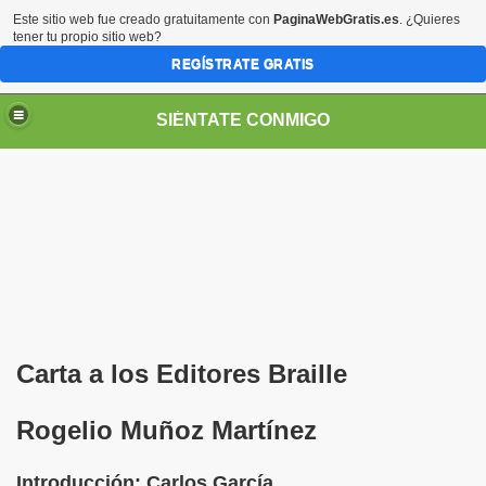
Este sitio web fue creado gratuitamente con
PaginaWebGratis.es
. ¿Quieres
tener tu propio sitio web?
REGÍSTRATE GRATIS
SIÉNTATE CONMIGO
Pedro Zurita)
edro Zurita)
Carta a los Editores Braille
breu (Pedro Zurita)
Rogelio Muñoz Martínez
ncia (grup d'Afiliats CRE ONCE Barcelona, Català y Castel
Introducción: Carlos García
iscapacidad Visual (Pedro Zurita)