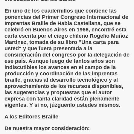
En uno de los cuadernillos que contiene las
 de los Ciegos (Pablo Madrid Herruzo)
ponencias del Primer Congreso Internacional de
Imprentas Braille de Habla Castellana, que se
Castillo Bejarano)
celebró en Buenos Aires en 1966, encontré esta
carta escrita por el ciego chileno Rogelio Muñoz
n León (Juan José Miñana)
Martínez, tomada de su libro "Una carta para
usted" y que fuera presentada a la
rta a Charles Barbier (Pablo Madrid Herruzo)
consideración del congreso por la delegación de
ese país. Aunque luego de tantos años son
l Mundo (Pedro Zurita)
indiscutibles los avances en el campo de la
producción y coordinación de las imprentas
 y Sus Precios (Pedro Zurita)
braille, gracias al desarrollo tecnológico y al
aprovechamiento de los recursos disponibles,
emàtica de l'Adolescència en Nois-es Cecs i Deficients Vis
las sugerencias y propuestas que el autor
expresa con tanta claridad están plenamente
ción a Desarrollar CRE Joan Amades ONCE, 1990 (Miquel Al
vigentes. Y si no, júzguenlo ustedes mismos.
tura en Peligro de Extinción (Eutiquio Cabrerizo)
A los Editores Braille
Para Todos (Pedro Zurita)
De nuestra mayor consideración: