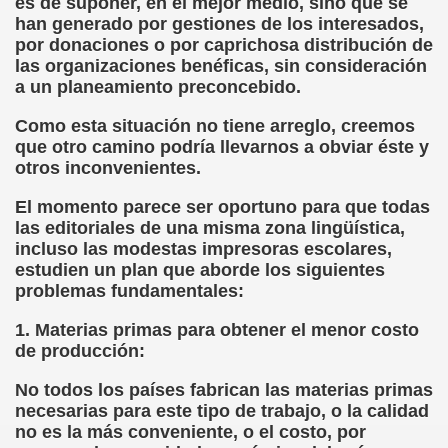
es de suponer, en el mejor medio, sino que se
cción de Obstáculos (Juurmaa, J.)
han generado por gestiones de los interesados,
por donaciones o por caprichosa distribución de
emas de Escritura Táctil para Lectores con Ceguera o Disca
las organizaciones benéficas, sin consideración
a un planeamiento preconcebido.
ón de Hombres Ilustres de París (César Puente)
Como esta situación no tiene arreglo, creemos
ó 150è Aniversari mort de Louis Braille (CPB de l'ONCE a B
que otro camino podría llevarnos a obviar éste y
otros inconvenientes.
n Maestro (F. Javier Bernal García)
El momento parece ser oportuno para que todas
ntonio Vicente (F. Javier Bernal)
las editoriales de una misma zona lingüística,
incluso las modestas impresoras escolares,
no Paz)
estudien un plan que aborde los siguientes
problemas fundamentales:
n Figueroa)
1. Materias primas para obtener el menor costo
de producción:
ngénita (Puri Águila)
No todos los países fabrican las materias primas
obar las Oposiciones (Elena Rodrigo)
necesarias para este tipo de trabajo, o la calidad
no es la más conveniente, o el costo, por
ionales (Luis Eduardo Martínez)