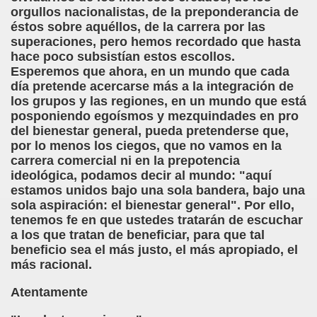
ctura (Carmen Bonet Borrás)
orgullos nacionalistas, de la preponderancia de
éstos sobre aquéllos, de la carrera por las
istema de Lectura para los Ciegos (Eutiquio Cabrerizo)
superaciones, pero hemos recordado que hasta
hace poco subsistían estos escollos.
 de Alicante (Juan José Miñana Estruch)
Esperemos que ahora, en un mundo que cada
día pretende acercarse más a la integración de
tín-Blas Sánchez)
los grupos y las regiones, en un mundo que está
posponiendo egoísmos y mezquindades en pro
Álvarez Sanz)
del bienestar general, pueda pretenderse que,
por lo menos los ciegos, que no vamos en la
esas! (Lola Bogas)
carrera comercial ni en la prepotencia
ideológica, podamos decir al mundo: "aquí
tudiante Ciego Integrado a la Escuela Regular (José Arias
estamos unidos bajo una sola bandera, bajo una
sola aspiración: el bienestar general". Por ello,
critura (María Jesús Cañamares)
tenemos fe en que ustedes tratarán de escuchar
a los que tratan de beneficiar, para que tal
 Marcilla Solana)
beneficio sea el más justo, el más apropiado, el
más racional.
an Antonio Campos Sánchez)
Atentamente
Braille (Pedro Zurita)