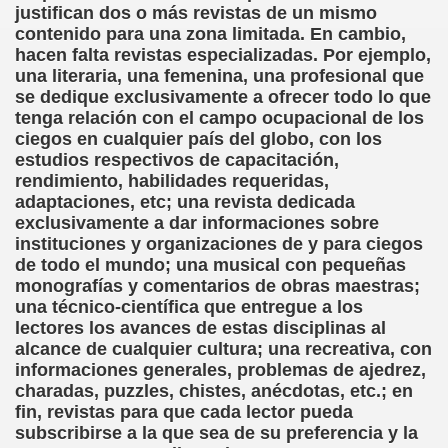
ovia 30-11-11 (Pedro Zurita)
justifican dos o más revistas de un mismo
contenido para una zona limitada. En cambio,
adernos Horizontes, Enrique Elissalde y Carmen Roig)
hacen falta revistas especializadas. Por ejemplo,
una literaria, una femenina, una profesional que
(Antonio Martín Figueroa)
se dedique exclusivamente a ofrecer todo lo que
tenga relación con el campo ocupacional de los
to)
ciegos en cualquier país del globo, con los
estudios respectivos de capacitación,
zquez)
rendimiento, habilidades requeridas,
adaptaciones, etc; una revista dedicada
 Lectobraillístico (Egosan)
exclusivamente a dar informaciones sobre
instituciones y organizaciones de y para ciegos
 Cabrerizo)
de todo el mundo; una musical con pequeñas
monografías y comentarios de obras maestras;
ez Otero)
una técnico-científica que entregue a los
lectores los avances de estas disciplinas al
ajedrecistas ciegos (Roberto Enjuto)
alcance de cualquier cultura; una recreativa, con
informaciones generales, problemas de ajedrez,
nio Martín Figueroa)
charadas, puzzles, chistes, anécdotas, etc.; en
fin, revistas para que cada lector pueda
Miguel Ángel Vázquez)
subscribirse a la que sea de su preferencia y la