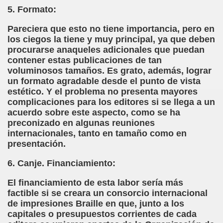
5. Formato:
ión de los Niños Invidentes hasta la Puesta en Marcha de s
Pareciera que esto no tiene importancia, pero en
 Opción de Pasado, de Presente y de Futuro (Equipos del 
los ciegos la tiene y muy principal, ya que deben
procurarse anaqueles adicionales que puedan
talà (Pedro Zurita)
contener estas publicaciones de tan
voluminosos tamaños. Es grato, además, lograr
ego (Pedro Zurita)
un formato agradable desde el punto de vista
estético. Y el problema no presenta mayores
sturiano (Pedro Zurita)
complicaciones para los editores si se llega a un
acuerdo sobre este aspecto, como se ha
Irekia, Euskera (Pedro Zurita)
preconizado en algunas reuniones
internacionales, tanto en tamaño como en
ncierto de San Ovidio (Roberto Enjuto)
presentación.
io Soto Galán)
6. Canje. Financiamiento:
raille (M. R. Olson)
El financiamiento de esta labor sería más
factible si se creara un consorcio internacional
tein Fellenius)
de impresiones Braille en que, junto a los
capitales o presupuestos corrientes de cada
rios)