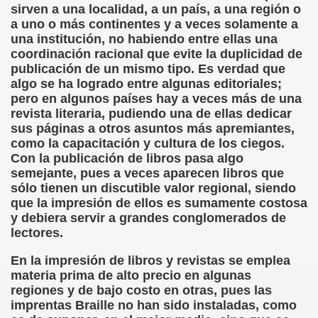
sirven a una localidad, a un país, a una región o
a uno o más continentes y a veces solamente a
rona: Fundamento Y Sentimientos (Samuel Rodríguez Font
una institución, no habiendo entre ellas una
coordinación racional que evite la duplicidad de
966 (Rogelio Muñoz Martínez)
publicación de un mismo tipo. Es verdad que
algo se ha logrado entre algunas editoriales;
e la Luz (Alberto Gil)
pero en algunos países hay a veces más de una
revista literaria, pudiendo una de ellas dedicar
luita (Francesc Miñana)
sus páginas a otros asuntos más apremiantes,
como la capacitación y cultura de los ciegos.
 Claudio Suárez Santana)
Con la publicación de libros pasa algo
semejante, pues a veces aparecen libros que
 no latino (Pedro Zurita)
sólo tienen un discutible valor regional, siendo
que la impresión de ellos es sumamente costosa
ro Zurita, Ex Secretario Unión Mundial de Ciegos (Pedro Zur
y debiera servir a grandes conglomerados de
lectores.
o Zurita, Ex Secretari Unió Mundial de Cecs, català (Pedro Zu
En la impresión de libros y revistas se emplea
ntina del Monumento a Luis Braille, 1980 (editora Nacional 
materia prima de alto precio en algunas
regiones y de bajo costo en otras, pues las
ián Baquero, Conferencia (David López)
imprentas Braille no han sido instaladas, como