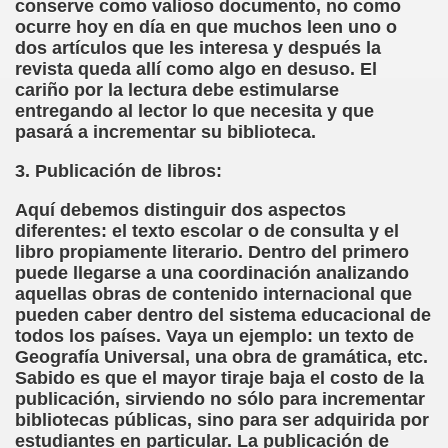
conserve como valioso documento, no como
sell Vera)
ocurre hoy en día en que muchos leen uno o
dos artículos que les interesa y después la
alego (Manuel González Otero)
revista queda allí como algo en desuso. El
cariño por la lectura debe estimularse
 Sistema Braille (María Jesús Cañamares)
entregando al lector lo que necesita y que
pasará a incrementar su biblioteca.
io 2000 (Fermín Tamayo)
3. Publicación de libros:
sta Hablada Colegio Santiago Apóstol ONCE Pontevedra)
Aquí debemos distinguir dos aspectos
diferentes: el texto escolar o de consulta y el
lio-Agosto 2001 (Fermín Tamayo)
libro propiamente literario. Dentro del primero
puede llegarse a una coordinación analizando
cia (Pedro A. Zurita)
aquellas obras de contenido internacional que
pueden caber dentro del sistema educacional de
brero 2005 (Fermín Tamayo)
todos los países. Vaya un ejemplo: un texto de
Geografía Universal, una obra de gramática, etc.
rzo 2005 (Fermín Tamayo)
Sabido es que el mayor tiraje baja el costo de la
publicación, sirviendo no sólo para incrementar
brero 2011 (Fermín Tamayo)
bibliotecas públicas, sino para ser adquirida por
estudiantes en particular. La publicación de
ar la Participación de las Personas Deficientes Visuales en.