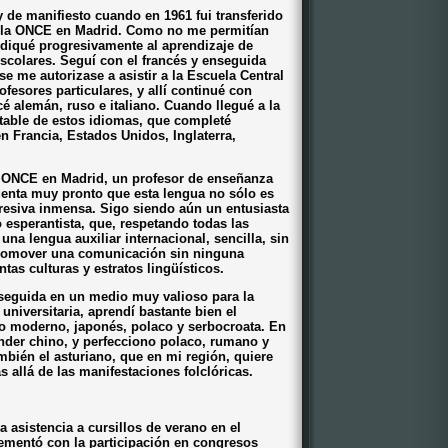
 de manifiesto cuando en 1961 fui transferido
 la ONCE en Madrid. Como no me permitían
diqué progresivamente al aprendizaje de
scolares. Seguí con el francés y enseguida
 se me autorizase a asistir a la Escuela Central
fesores particulares, y allí continué con
é alemán, ruso e italiano. Cuando llegué a la
table de estos idiomas, que completé
 Francia, Estados Unidos, Inglaterra,
a ONCE en Madrid, un profesor de enseñanza
uenta muy pronto que esta lengua no sólo es
presiva inmensa. Sigo siendo aún un entusiasta
 esperantista, que, respetando todas las
na lengua auxiliar internacional, sencilla, sin
romover una comunicación sin ninguna
tas culturas y estratos lingüísticos.
nseguida en un medio muy valioso para la
 universitaria, aprendí bastante bien el
ego moderno, japonés, polaco y serbocroata. En
ender chino, y perfecciono polaco, rumano y
mbién el asturiano, que en mi región, quiere
allá de las manifestaciones folclóricas.
la asistencia a cursillos de verano en el
lementó con la participación en congresos