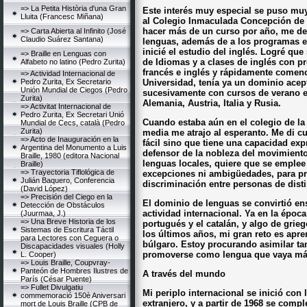
=> La Petita Història d'una Gran
Este interés muy especial se puso muy
Lluita (Francesc Miñana)
al Colegio Inmaculada Concepción de
hacer más de un curso por año, me de
=> Carta Abierta al Infinito (José
Claudio Suárez Santana)
lenguas, además de a los programas e
inicié el estudio del inglés. Logré que
=> Braille en Lenguas con
de Idiomas y a clases de inglés con pro
Alfabeto no latino (Pedro Zurita)
francés e inglés y rápidamente comenc
=> Actividad Internacional de
Pedro Zurita, Ex Secretario
Universidad, tenía ya un dominio acep
Unión Mundial de Ciegos (Pedro
sucesivamente con cursos de verano en
Zurita)
Alemania, Austria, Italia y Rusia.
=> Activitat Internacional de
Pedro Zurita, Ex Secretari Unió
Cuando estaba aún en el colegio de l
Mundial de Cecs, català (Pedro
Zurita)
media me atrajo al esperanto. Me di c
=> Acto de Inauguración en la
fácil sino que tiene una capacidad ex
Argentina del Monumento a Luis
defensor de la nobleza del movimiento
Braille, 1980 (editora Nacional
lenguas locales, quiere que se emplee u
Braille)
=> Trayectoria Tiflológica de
excepciones ni ambigüedades, para p
Julián Baquero, Conferencia
discriminación entre personas de distin
(David López)
=> Precisión del Ciego en la
El dominio de lenguas se convirtió e
Detección de Obstáculos
actividad internacional. Ya en la época
(Juurmaa, J.)
=> Una Breve Historia de los
portugués y el catalán, y algo de gri
Sistemas de Escritura Táctil
los últimos años, mi gran reto es apr
para Lectores con Ceguera o
búlgaro. Estoy procurando asimilar ta
Discapacidades visuales (Holly
promoverse como lengua que vaya más 
L. Cooper)
=> Louis Braille, Coupvray-
Panteón de Hombres Ilustres de
A través del mundo
París (César Puente)
=> Fullet Divulgatiu
Mi periplo internacional se inició con 
commemoració 150è Aniversari
extranjero, y a partir de 1968 se comp
mort de Louis Braille (CPB de