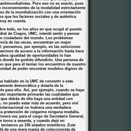
 antimundialistas. Pero eso no es exacto, pues
e inconvenientes de la modalidad estrictamente
os de la mundialización con una orientación
 que los factores sociales y de auténtica
muy en cuenta.
obre todo, en los años en que ocupé el puesto
dial de Ciegos, UMC, intenté sentir y pensar
mo ciudadano del mundo. Los problemas
oría de las veces, encuentran un mejor
l; pensemos, por ejemplo, en las soluciones
caminos de acceso a la información hasta hace
dera igualdad de oportunidades lo han
s donde he podido difundirlo. Una persona de
o que para él tenían los encuentros de nuestro
tunidad de poder encontrar modelos dignos de
ha hablado en la UMC de convertir a esta
amente democrática y dotarla de la
e para ello. Así, por ejemplo, cuando se haya
esto importante primarán las cualidades que
 que detrás de ella haya una entidad con
o, no puedo estar más de acuerdo, pero viví
internacional no hubiera una verdadera
í la pretensión de colgarme ninguna medalla,
imera vez para el cargo de Secretario General,
n torno a sesenta, y cuando dejé mi
 teníamos ya 156 estados miembros. Este
lá de una mera manía de coleccionista de