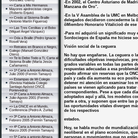
González Otero)
-En 2002, el Centro Asturiano de Madr
=> Carta a Mis Hermanos
Manzana de Oro".
Mayores ajedrecistas ciegos
(Roberto Enjuto)
-En la V Asamblea de la UMC en Melbou
=> Credo al Sistema Braille
delegados decidieron concederme la ô
(Antonio Martín Figueroa)
ôMiembro Honorario Vitalicioö de ese
=> Las Tres Cerditas y el Bobo
(Miguel Ángel Vázquez)
-Para mí adquirió un significado muy 
Sordociegos de España me hiciese so
=> Oda a Braille (Pedro Ignacio
Rosell Vera)
Visión social de la ceguera
=> Retratos en Branco e Negro,
Galego (Manuel González
Otero)
No hay que engañarse. La ceguera o la
=> Te lo Debo Todo a Ti, Carta al
dificultades objetivas inequívocas, pr
Sistema Braille (María Jesús
grados variables en todas las partes d
Cañamares)
respuestas adecuadas a esa problemát
=> 1ª Carta a Antonio Almaza,
puedo afirmar sin reservas que la ON
Julio 2000 (Fermín Tamayo)
país y cada día aumenta su eco positi
=> Estampas de Mi Colegio
detener mi atención en examinar los m
(Revista Hablada Colegio
Santiago Apóstol ONCE
países se vienen aplicando para tratar
Pontevedra)
correspondientes. Pese a que cada dí
=> 2ª Carta a Antonio Almaza,
adoptados aquí y allá, los modelos co
Julio-Agosto 2001 (Fermín
parte a otra, y suponen que entre las
Tamayo)
las oportunidades vitales divergen más
=> La ONCE en el Mundo,
Conferencia (Pedro A. Zurita)
de los respectivos
=> 3ª Carta a Antonio Almaza,
estados.
Febrero 2005 (Fermín Tamayo)
=> 4ª Carta a Antonio Almaza,
Hoy, se habla mucho de mundializació
Marzo 2005 (Fermín Tamayo)
neoliberal en el plano económico, que 
personas o movimientos que no están 
=> 5ª Carta a antonio Almaza,