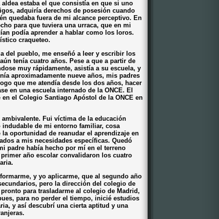
aldea estaba el que consistía en que si uno
tigos, adquiría derechos de posesión cuando
ién quedaba fuera de mi alcance perceptivo. En
cho para que tuviera una urraca, que en mi
an podía aprender a hablar como los loros.
ístico craqueteo.
ia del pueblo, me enseñó a leer y escribir los
aún tenía cuatro años. Pese a que a partir de
ándose muy rápidamente, asistía a su escuela, y
nía aproximadamente nueve años, mis padres
logo que me atendía desde los dos años, hacer
ase en una escuela internado de la ONCE. El
sé en el Colegio Santiago Apóstol de la ONCE en
 ambivalente. Fui víctima de la educación
indudable de mi entorno familiar, cosa
 la oportunidad de reanudar el aprendizaje en
ados a mis necesidades específicas. Quedó
i padre había hecho por mí en el terreno
l primer año escolar convalidaron los cuatro
aria.
 formarme, y yo aplicarme, que al segundo año
ecundarios, pero la dirección del colegio de
pronto para trasladarme al colegio de Madrid,
pues, para no perder el tiempo, inicié estudios
a, y así descubrí una cierta aptitud y una
anjeras.