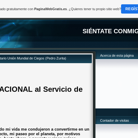
REGÍS
reado gratuitamente con
PaginaWebGratis.es
. ¿Quieres tener tu propio sitio web?
SIÉNTATE CONMI
Acerca de esta página
etario Unión Mundial de Ciegos (Pedro Zurita)
ACIONAL al Servicio de
Contador de visitas
ado mi vida me condujeron a convertirme en un
cto, mi paseo por el planeta, por motivos