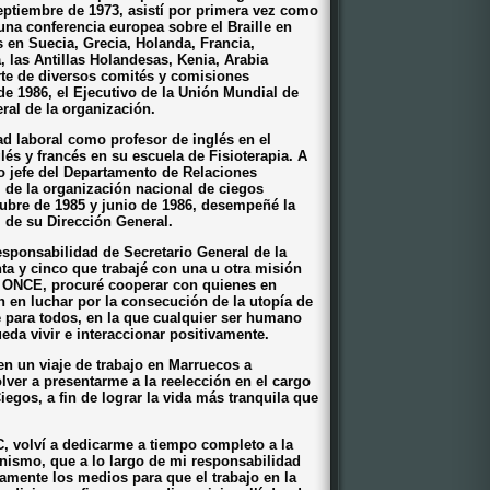
septiembre de 1973, asistí por primera vez como
na conferencia europea sobre el Braille en
 en Suecia, Grecia, Holanda, Francia,
, las Antillas Holandesas, Kenia, Arabia
rte de diversos comités y comisiones
de 1986, el Ejecutivo de la Unión Mundial de
ral de la organización.
d laboral como profesor de inglés en el
és y francés en su escuela de Fisioterapia. A
do jefe del Departamento de Relaciones
al de la organización nacional de ciegos
tubre de 1985 y junio de 1986, desempeñé la
l de su Dirección General.
esponsabilidad de Secretario General de la
ta y cinco que trabajé con una u otra misión
la ONCE, procuré cooperar con quienes en
 en luchar por la consecución de la utopía de
 para todos, en la que cualquier ser humano
eda vivir e interaccionar positivamente.
en un viaje de trabajo en Marruecos a
ver a presentarme a la reelección en el cargo
egos, a fin de lograr la vida más tranquila que
MC, volví a dedicarme a tiempo completo a la
ismo, que a lo largo de mi responsabilidad
mente los medios para que el trabajo en la