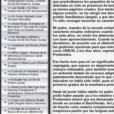
Emancipación Social, Córdoba
que practicábamos los pequeños de la 
03-03-09 (Pedro A. Zurita)
detectaba un nido en presencia de tes
=> Luis Braille y Su Obra
ya tuviera pajaritos criados. Eso tamb
(traducción de Sor Sacramento)
alguna ocasión, se me otorgó ese dere
=> Un Joven Llamado Louis
pueblo llamábamos ôpegaö, y que decí
(Enrique Elissalde)
Yo sólo conseguí escuchar su caracter
=> Josep Ricart, Fundador en
Barcelona 1ª Escuela de Ciegos
Mi padre, maestro de la escuela unitar
Que Hubo en España (Jesús
caracteres visuales ordinarios cuando 
Montoro)
los siete años, mi visión fue deterior
=> De Mendigo a Ministro,
con buen aprovechamiento. Cuando te
Oviedo 04-06-09 (Pedro Zurita)
decidieron, de acuerdo con el oftalmó
=> Ciudadano del Mundo (Pedro
las gestiones oportunas para que entr
Zurita)
curso 1958-59, a los diez años, ingre
=> Niños Ciegos - Acerca de la
Pontevedra.
Diferencia (Francisco Javier
Bernal García)
Ese hecho tuvo para mí un significado
=> Carta a Santa Lucía (Roberto
segregada, que supuso un alejamiento 
Enjuto)
siempre indeseable, pero también tuve
=> Carta de Un Vendedor a Sus
un ambiente dotado de recursos adapt
Clientes (Roberto Enjuto)
patentemente demostrado que lo que m
=> El Braille Hoy 15-09-09
educativo no había sido inútil, pues e
(Pedro Zurita)
primeros grados de la enseñanza prim
=> Santa Lucía; Más Que Una
Patrona: Fundamento Y
Hasta tal punto había sabido mi padre
Sentimientos (Samuel Rodríguez
podía haber pasado ya a los estudios s
Fontecha)
Pontevedra estimó que era demasiado 
=> Carta a los Editores Braille,
donde se cursaba el Bachillerato. Así 
1966 (Rogelio Muñoz Martínez)
de francés como materia complementari
=> El Viaje de un Genio en
inequívoca pasión por las lenguas extr
Busca de la Luz (Alberto Gil)