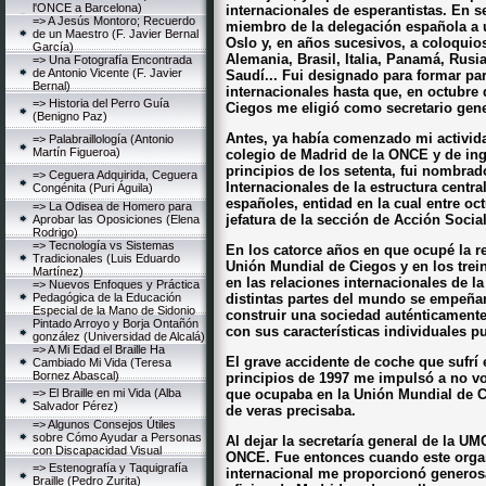
l'ONCE a Barcelona)
internacionales de esperantistas. En 
=> A Jesús Montoro; Recuerdo
miembro de la delegación española a u
de un Maestro (F. Javier Bernal
Oslo y, en años sucesivos, a coloquios
García)
Alemania, Brasil, Italia, Panamá, Rusia
=> Una Fotografía Encontrada
de Antonio Vicente (F. Javier
Saudí... Fui designado para formar pa
Bernal)
internacionales hasta que, en octubre 
=> Historia del Perro Guía
Ciegos me eligió como secretario gene
(Benigno Paz)
Antes, ya había comenzado mi activida
=> Palabraillología (Antonio
Martín Figueroa)
colegio de Madrid de la ONCE y de ingl
principios de los setenta, fui nombra
=> Ceguera Adquirida, Ceguera
Internacionales de la estructura centr
Congénita (Puri Águila)
españoles, entidad en la cual entre oc
=> La Odisea de Homero para
jefatura de la sección de Acción Socia
Aprobar las Oposiciones (Elena
Rodrigo)
=> Tecnología vs Sistemas
En los catorce años en que ocupé la r
Tradicionales (Luis Eduardo
Unión Mundial de Ciegos y en los trein
Martínez)
en las relaciones internacionales de 
=> Nuevos Enfoques y Práctica
Pedagógica de la Educación
distintas partes del mundo se empeñan
Especial de la Mano de Sidonio
construir una sociedad auténticamente
Pintado Arroyo y Borja Ontañón
con sus características individuales pu
gonzález (Universidad de Alcalá)
=> A Mi Edad el Braille Ha
El grave accidente de coche que sufrí 
Cambiado Mi Vida (Teresa
Bornez Abascal)
principios de 1997 me impulsó a no vol
=> El Braille en mi Vida (Alba
que ocupaba en la Unión Mundial de Ci
Salvador Pérez)
de veras precisaba.
=> Algunos Consejos Útiles
sobre Cómo Ayudar a Personas
Al dejar la secretaría general de la U
con Discapacidad Visual
ONCE. Fue entonces cuando este organ
=> Estenografía y Taquigrafía
internacional me proporcionó generosa
Braille (Pedro Zurita)