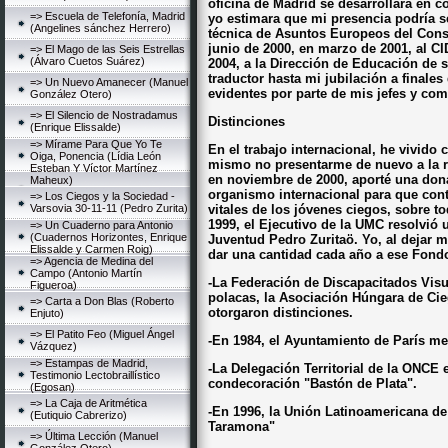
oficina de Madrid se desarrollara en co
=> Escuela de Telefonía, Madrid
yo estimara que mi presencia podría se
(Angelines sánchez Herrero)
técnica de Asuntos Europeos del Conse
junio de 2000, en marzo de 2001, al CI
=> El Mago de las Seis Estrellas
(Álvaro Cuetos Suárez)
2004, a la Dirección de Educación de
traductor hasta mi jubilación a finales
=> Un Nuevo Amanecer (Manuel
evidentes por parte de mis jefes y co
González Otero)
=> El Silencio de Nostradamus
Distinciones
(Enrique Elissalde)
=> Mírame Para Que Yo Te
En el trabajo internacional, he vivido
Oiga, Ponencia (Lídia León
mismo no presentarme de nuevo a la r
Esteban Y Víctor Martínez
en noviembre de 2000, aporté una don
Maheux)
organismo internacional para que cont
=> Los Ciegos y la Sociedad -
Varsovia 30-11-11 (Pedro Zurita)
vitales de los jóvenes ciegos, sobre to
1999, el Ejecutivo de la UMC resolvió
=> Un Cuaderno para Antonio
(Cuadernos Horizontes, Enrique
Juventud Pedro Zuritaö. Yo, al dejar m
Elissalde y Carmen Roig)
dar una cantidad cada año a ese Fond
=> Agencia de Medina del
Campo (Antonio Martín
-La Federación de Discapacitados Visu
Figueroa)
polacas, la Asociación Húngara de Cie
=> Carta a Don Blas (Roberto
otorgaron distinciones.
Enjuto)
=> El Patito Feo (Miguel Ángel
-En 1984, el Ayuntamiento de París me
Vázquez)
=> Estampas de Madrid,
-La Delegación Territorial de la ONCE
Testimonio Lectobraillístico
condecoración "Bastón de Plata".
(Egosan)
=> La Caja de Aritmética
-En 1996, la Unión Latinoamericana d
(Eutiquio Cabrerizo)
Taramona"
=> Última Lección (Manuel