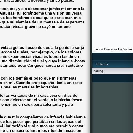
o, hasta ahora, a noventa y cinco países.
xtranjero, y sin abandonar jamás mi amor a la
Asturias, fui forjándome una visión universal
e los hombres de cualquier parte eran mis
e que mi siembra de un mensaje de esperanza
nución visual grave no cayó en terreno
ía algo, es frecuente que a la gente le surja
casino
Contador De Visitas
uerdos visuales, por ejemplo, de los colores.
mis experiencias visuales fueron las de un
 una disminución visual y cuya infancia -hasta
Enlaces
asturiana, Sotu Cangues, cercana al santuario
darling
 con los demás el poso que mis primeras
on en mí. Cuando era pequeño, tenía un resto
as huellas mentales imborrables.
de las ventanas de mi casa veía en días de
e con delectación; el verde, a la hierba fresca
 teníamos en casa para calentarla y para
de que mis compañeros de infancia hablaban a
e los peces que percibían en las aguas del
mi limitación visual nunca me permitió captar
o un ensueño. Entre los ritos de iniciación