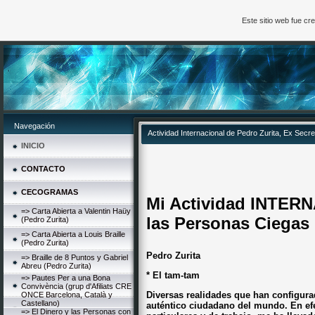
Este sitio web fue c
Navegación
Actividad Internacional de Pedro Zurita, Ex Secr
INICIO
CONTACTO
CECOGRAMAS
Mi Actividad INTERN
=> Carta Abierta a Valentin Haüy
las Personas Ciegas
(Pedro Zurita)
=> Carta Abierta a Louis Braille
(Pedro Zurita)
Pedro Zurita
=> Braille de 8 Puntos y Gabriel
Abreu (Pedro Zurita)
* El tam-tam
=> Pautes Per a una Bona
Convivència (grup d'Afiliats CRE
Diversas realidades que han configur
ONCE Barcelona, Català y
Castellano)
auténtico ciudadano del mundo. En efe
=> El Dinero y las Personas con