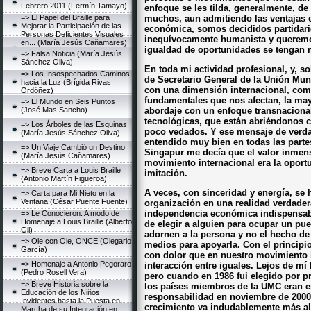
Febrero 2011 (Fermín Tamayo)
enfoque se les tilda, generalmente, de
=> El Papel del Braille para
muchos, aun admitiendo las ventajas 
Mejorar la Participación de las
económica, somos decididos partidari
Personas Deficientes Visuales
inequívocamente humanista y queremos
en... (María Jesús Cañamares)
igualdad de oportunidades se tengan 
=> Falsa Noticia (María Jesús
Sánchez Oliva)
En toda mi actividad profesional, y, s
=> Los Insospechados Caminos
de Secretario General de la Unión Mun
hacia la Luz (Brígida Rivas
con una dimensión internacional, co
Ordóñez)
fundamentales que nos afectan, la may
=> El Mundo en Seis Puntos
(José Mas Sancho)
abordaje con un enfoque transnaciona
tecnológicas, que están abriéndonos 
=> Los Árboles de las Esquinas
poco vedados. Y ese mensaje de verda
(María Jesús Sánchez Oliva)
entendido muy bien en todas las parte
=> Un Viaje Cambió un Destino
Singapur me decía que el valor inmens
(María Jesús Cañamares)
movimiento internacional era la opor
=> Breve Carta a Louis Braille
imitación.
(Antonio Martín Figueroa)
A veces, con sinceridad y energía, se 
=> Carta para Mi Nieto en la
Ventana (César Puente Fuente)
organización en una realidad verdader
independencia económica indispensabl
=> Le Conocieron: A modo de
Homenaje a Louis Braille (Alberto
de elegir a alguien para ocupar un pu
Gil)
adornen a la persona y no el hecho de
=> Ole con Ole, ONCE (Olegario
medios para apoyarla. Con el principi
García)
con dolor que en nuestro movimiento 
=> Homenaje a Antonio Pegoraro
interacción entre iguales. Lejos de m
(Pedro Rosell Vera)
pero cuando en 1986 fui elegido por pr
=> Breve Historia sobre la
los países miembros de la UMC eran e
Educación de los Niños
responsabilidad en noviembre de 2000
Invidentes hasta la Puesta en
crecimiento va indudablemente más al
Marcha de su Integración en