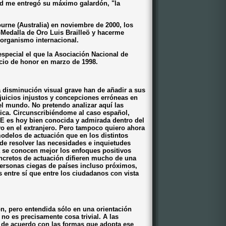
id me entregó su máximo galardón, "la
rne (Australia) en noviembre de 2000, los
Medalla de Oro Luis Brailleö y hacerme
 organismo internacional.
especial el que la Asociación Nacional de
cio de honor en marzo de 1998.
 disminución visual grave han de añadir a sus
ejuicios injustos y concepciones erróneas en
el mundo. No pretendo analizar aquí las
ica. Circunscribiéndome al caso español,
CE es hoy bien conocida y admirada dentro del
vo en el extranjero. Pero tampoco quiero ahora
odelos de actuación que en los distintos
 de resolver las necesidades e inquietudes
a se conocen mejor los enfoques positivos
ncretos de actuación difieren mucho de una
 personas ciegas de países incluso próximos,
 entre sí que entre los ciudadanos con vista
n, pero entendida sólo en una orientación
no es precisamente cosa trivial. A las
de acuerdo con las formas que adopta ese