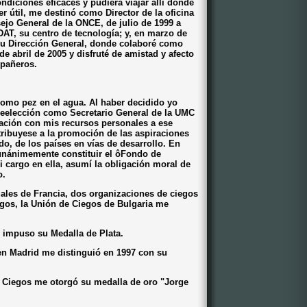
ndiciones eficaces y pudiera viajar allí donde
r útil, me destinó como Director de la oficina
jo General de la ONCE, de julio de 1999 a
DAT, su centro de tecnología; y, en marzo de
 su Dirección General, donde colaboré como
 de abril de 2005 y disfruté de amistad y afecto
mpañeros.
 como pez en el agua. Al haber decidido yo
eelección como Secretario General de la UMC
ación con mis recursos personales a ese
ribuyese a la promoción de las aspiraciones
do, de los países en vías de desarrollo. En
 unánimemente constituir el ôFondo de
i cargo en ella, asumí la obligación moral de
o.
ales de Francia, dos organizaciones de ciegos
gos, la Unión de Ciegos de Bulgaria me
 impuso su Medalla de Plata.
 en Madrid me distinguió en 1997 con su
e Ciegos me otorgó su medalla de oro "Jorge