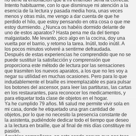
Intento habituarme, con lo que disminuye mi atención a la
esencia de la lectura y pasada media hora, unas veces
rona: Fundamento Y Sentimientos (Samuel Rodríguez Font
menos y otras más, me vengo a dar cuenta de que he
perdido el hilo, que estoy pensando en otra cosa o que me
966 (Rogelio Muñoz Martínez)
estoy durmiendo. ¿Nunca os habéis dormido delante de
uno de estos aparatos? Hasta pena me da del tiempo
e la Luz (Alberto Gil)
malgastado. Me levanto, pico algo en la cocina, doy una
vuelta por el barrio, y retorno la tarea. Inútil, todo inútil. A
los pocos minutos volveré a sentirme defraudada.
luita (Francesc Miñana)
Después de estas experiencias he comprendido que no se
puede sustituir la satisfacción y comprensión que
 Claudio Suárez Santana)
proporciona este método de lectura por las sensaciones
que trasmiten los nuevos aparatos, a los que no les voy a
 no latino (Pedro Zurita)
negar su utilidad en muchas ocasiones. Pero para lo que
indudablemente el braille es irreemplazable es para pulsar
los botones del ascensor, para leer las partituras, las cartas
ro Zurita, Ex Secretario Unión Mundial de Ciegos (Pedro Zur
en los restaurantes, para reconocer los medicamentos, y
para etiquetar toda clase de objetos en el hogar.
o Zurita, Ex Secretari Unió Mundial de Cecs, català (Pedro Zu
Ya he cumplido 79 años. Mi salud me permite vivir sola en
mi casa, donde he etiquetado una gran cantidad de
ntina del Monumento a Luis Braille, 1980 (editora Nacional 
objetos, por lo que no necesito la presencia constante de
la asistenta, pudiéndole dedicar todo el tiempo que deseo
a la lectura en braille, que al final de mis días constituye mi
ián Baquero, Conferencia (David López)
pasión.