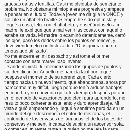
gruesas gafas y lentillas. Casi me olvidaba de semejante
problema. No obstante mi miopía era progresiva y empecé
 de los Ciegos (Pablo Madrid Herruzo)
a pensar en el futuro. Todavía joven me dirigí a la ONCE y
solicité un alfabeto braille. Siempre he sido optimista y
Castillo Bejarano)
llegué a casa, feliz con el alfabeto, y enseñándoselo a mi
madre, le expliqué que a mal venir las cosas, con aquello
estaba salvada. Mi madre lo examinó detenidamente, cerró
n León (Juan José Miñana)
los ojos, pasó los dedos sobre los puntos en relieve, y
devolviéndomelo con tristeza dijo: “Dios quiera que no
rta a Charles Barbier (Pablo Madrid Herruzo)
tengas que utilizarlo”.
Yo me encerré en mi despacho y así tomé el primer
contacto con este maravilloso invento.
l Mundo (Pedro Zurita)
Usando mi vista, fui memorizando los grupos de puntos y
su identificación. Aquello me parecía fácil por lo que
 y Sus Precios (Pedro Zurita)
pospuse el momento de su aprendizaje. Cada cierto
tiempo hacía un nuevo intento, que abandonaba, ahora por
emàtica de l'Adolescència en Nois-es Cecs i Deficients Vis
parecerme muy difícil, luego porque tenía arduos trabajos
en marcha y no convenía quitarles tiempo, después porque
en el periodo de vacaciones que elegí para aprenderlo, me
ción a Desarrollar CRE Joan Amades ONCE, 1990 (Miquel Al
resultó poco coherente este lento y duro aprendizaje. Mi
vista siguió empeorando y llegué a sentirme perdida en un
tura en Peligro de Extinción (Eutiquio Cabrerizo)
mundo del que desconocía el color de mis ropas, el
contenido de los envases de fármacos, el de los botes de
Para Todos (Pedro Zurita)
conservas y me sentí incapaz de subir a un ascensor sola,
o comer en un restaurante si alguien no me leía la carta.