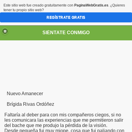
Este sitio web fue creado gratuitamente con
PaginaWebGratis.es
. ¿Quieres
tener tu propio sitio web?
REGÍSTRATE GRATIS
SIÉNTATE CONMIGO
Pedro Zurita)
Nuevo Amanecer
edro Zurita)
Brígida Rivas Ordóñez
breu (Pedro Zurita)
Faltaría al deber para con mis compañeros ciegos, si no
ncia (grup d'Afiliats CRE ONCE Barcelona, Català y Castel
les comunicara las experiencias que me permitieron salir
del bache que me produjo la pérdida de la visión.
Desde pequeña fui muy miope, cosa que fui paliando con
iscapacidad Visual (Pedro Zurita)