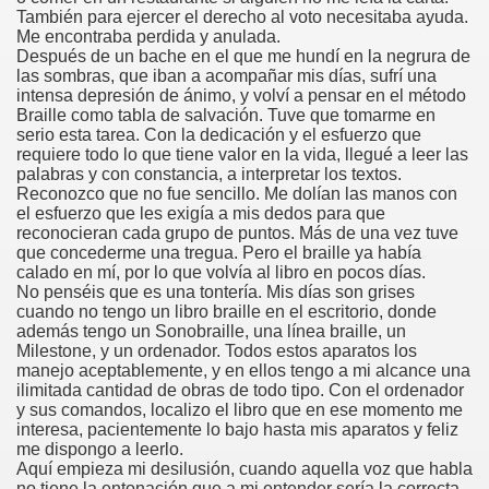
También para ejercer el derecho al voto necesitaba ayuda.
onet Borrás)
Me encontraba perdida y anulada.
Después de un bache en el que me hundí en la negrura de
ipación Social, Córdoba 03-03-09 (Pedro A. Zurita)
las sombras, que iban a acompañar mis días, sufrí una
intensa depresión de ánimo, y volví a pensar en el método
ción de Sor Sacramento)
Braille como tabla de salvación. Tuve que tomarme en
serio esta tarea. Con la dedicación y el esfuerzo que
requiere todo lo que tiene valor en la vida, llegué a leer las
ue Elissalde)
palabras y con constancia, a interpretar los textos.
Reconozco que no fue sencillo. Me dolían las manos con
rcelona 1ª Escuela de Ciegos Que Hubo en España (Jesús 
el esfuerzo que les exigía a mis dedos para que
reconocieran cada grupo de puntos. Más de una vez tuve
04-06-09 (Pedro Zurita)
que concederme una tregua. Pero el braille ya había
calado en mí, por lo que volvía al libro en pocos días.
No penséis que es una tontería. Mis días son grises
urita)
cuando no tengo un libro braille en el escritorio, donde
además tengo un Sonobraille, una línea braille, un
erencia (Francisco Javier Bernal García)
Milestone, y un ordenador. Todos estos aparatos los
manejo aceptablemente, y en ellos tengo a mi alcance una
njuto)
ilimitada cantidad de obras de todo tipo. Con el ordenador
y sus comandos, localizo el libro que en ese momento me
interesa, pacientemente lo bajo hasta mis aparatos y feliz
ientes (Roberto Enjuto)
me dispongo a leerlo.
Aquí empieza mi desilusión, cuando aquella voz que habla
urita)
no tiene la entonación que a mi entender sería la correcta.