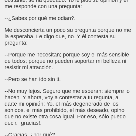
obstante, se ha quedado. Yo le pido su opinión y él
ort Valentines)
me responde con una pregunta:
 Sarrió)
--¿Sabes por qué me odian?.
istir (Associació Catalana per a la Integració del Cec)
Me desconcierta un poco su pregunta porque no me
la esperaba. Le digo que, no. Y él contesta su
 Rivas Ordóñez)
pregunta:
s (María Jesús Cañamares)
--Porque me necesitan; porque soy el más sensible
de todos; porque no pueden soportar mi belleza ni
to gil)
resistir mi atracción.
--Pero se han ido sin ti.
Gay)
--No muy lejos. Seguro que me esperan; siempre lo
, con el Tacto; una Sutil Diferencia (Fini Sarrió)
hacen. Y ahora, voy a contestar a tu regunta, a
darte mi opinión: Yo, el más degenerado de los
ldo Rodríguez (Francesc Miñana)
sonidos, el más prohibido, el más deseado, opino
que no existe otra cosa igual. Por eso, sólo puedo
 (María Jesús Cañamares)
decir, ¡gracias!.
con Baja Visión, del Libro Nada sobre Nosotros sin Nosotro
--Gracias, ¿por qué?.