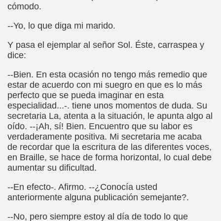
cómodo.
ión de los Niños Invidentes hasta la Puesta en Marcha de s
--Yo, lo que diga mi marido.
 Opción de Pasado, de Presente y de Futuro (Equipos del 
Y pasa el ejemplar al señor Sol. Éste, carraspea y
talà (Pedro Zurita)
dice:
ego (Pedro Zurita)
--Bien. En esta ocasión no tengo más remedio que
estar de acuerdo con mi suegro en que es lo más
sturiano (Pedro Zurita)
perfecto que se pueda imaginar en esta
especialidad...-. tiene unos momentos de duda. Su
Irekia, Euskera (Pedro Zurita)
secretaria La, atenta a la situación, le apunta algo al
oído. --¡Ah, sí! Bien. Encuentro que su labor es
ncierto de San Ovidio (Roberto Enjuto)
verdaderamente positiva. Mi secretaria me acaba
de recordar que la escritura de las diferentes voces,
io Soto Galán)
en Braille, se hace de forma horizontal, lo cual debe
aumentar su dificultad.
raille (M. R. Olson)
--En efecto-. Afirmo. --¿Conocía usted
anteriormente alguna publicación semejante?.
tein Fellenius)
--No, pero siempre estoy al día de todo lo que
rios)