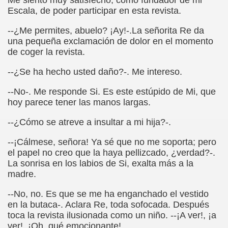
Me siento muy satisfecho, como fundador de mi
Escala, de poder participar en esta revista.
sell Vera)
--¿Me permites, abuelo? ¡Ay!-.La señorita Re da
alego (Manuel González Otero)
una pequeña exclamación de dolor en el momento
de coger la revista.
 Sistema Braille (María Jesús Cañamares)
--¿Se ha hecho usted daño?-. Me intereso.
io 2000 (Fermín Tamayo)
--No-. Me responde Si. Es este estúpido de Mi, que
sta Hablada Colegio Santiago Apóstol ONCE Pontevedra)
hoy parece tener las manos largas.
lio-Agosto 2001 (Fermín Tamayo)
--¿Cómo se atreve a insultar a mi hija?-.
--¡Cálmese, señora! Ya sé que no me soporta; pero
cia (Pedro A. Zurita)
el papel no creo que la haya pellizcado, ¿verdad?-.
La sonrisa en los labios de Si, exalta más a la
brero 2005 (Fermín Tamayo)
madre.
rzo 2005 (Fermín Tamayo)
--No, no. Es que se me ha enganchado el vestido
en la butaca-. Aclara Re, toda sofocada. Después
brero 2011 (Fermín Tamayo)
toca la revista ilusionada como un niño. --¡A ver!, ¡a
ver!. ¡Oh, qué emocionante!.
ar la Participación de las Personas Deficientes Visuales en.