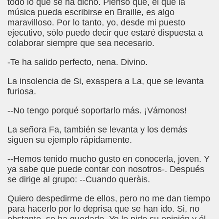
todo lo que se ha dicho. Pienso que, el que la
música pueda escribirse en Braille, es algo
el Alumnado y Carta del Director a los padres (Col. Sant
maravilloso. Por lo tanto, yo, desde mi puesto
ejecutivo, sólo puedo decir que estaré dispuesta a
l Braille Como Medio de Lectura y Escritura (Dr. Phil Hatlen
colaborar siempre que sea necesario.
arcelona (Àngel Mas Parera)
-Te ha salido perfecto, nena. Divino.
o (Alberto Gil)
La insolencia de Si, exaspera a La, que se levanta
furiosa.
rto Gil)
--No tengo porqué soportarlo más. ¡Vámonos!
stina Ruiz Carrión)
La señora Fa, también se levanta y los demás
ONCE Barcelona (Àngel Mas Parera)
siguen su ejemplo rápidamente.
--Hemos tenido mucho gusto en conocerla, joven. Y
do Centenera)
ya sabe que puede contar con nosotros-. Después
se dirige al grupo: --Cuando queràis.
Martín Figueroa)
Quiero despedirme de ellos, pero no me dan tiempo
unes 4 de Enero de 2016 (Alberto gil)
para hacerlo por lo deprisa que se han ido. Si, no