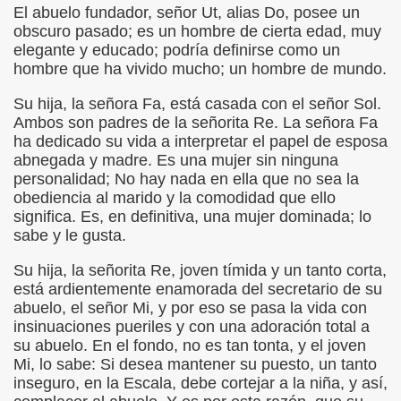
El abuelo fundador, señor Ut, alias Do, posee un
onet Borrás)
obscuro pasado; es un hombre de cierta edad, muy
elegante y educado; podría definirse como un
ipación Social, Córdoba 03-03-09 (Pedro A. Zurita)
hombre que ha vivido mucho; un hombre de mundo.
ción de Sor Sacramento)
Su hija, la señora Fa, está casada con el señor Sol.
Ambos son padres de la señorita Re. La señora Fa
ue Elissalde)
ha dedicado su vida a interpretar el papel de esposa
abnegada y madre. Es una mujer sin ninguna
rcelona 1ª Escuela de Ciegos Que Hubo en España (Jesús 
personalidad; No hay nada en ella que no sea la
obediencia al marido y la comodidad que ello
04-06-09 (Pedro Zurita)
significa. Es, en definitiva, una mujer dominada; lo
sabe y le gusta.
urita)
Su hija, la señorita Re, joven tímida y un tanto corta,
erencia (Francisco Javier Bernal García)
está ardientemente enamorada del secretario de su
abuelo, el señor Mi, y por eso se pasa la vida con
njuto)
insinuaciones pueriles y con una adoración total a
su abuelo. En el fondo, no es tan tonta, y el joven
ientes (Roberto Enjuto)
Mi, lo sabe: Si desea mantener su puesto, un tanto
inseguro, en la Escala, debe cortejar a la niña, y así,
urita)