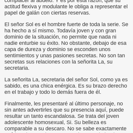
complacer al abuelo. Y es por esta razón, que su
actitud flexiva y modulante le obliga a representar el
rona: Fundamento Y Sentimientos (Samuel Rodríguez Font
papel de galán con ciertas reservas.
966 (Rogelio Muñoz Martínez)
El señor Sol es el hombre fuerte de toda la serie. Se
ha hecho a sí mismo. Todavía joven y con gran
e la Luz (Alberto Gil)
dominio de la situación, no permite que nada ni
nadie enturbie su éxito. No obstante, debajo de esa
luita (Francesc Miñana)
capa de dureza y dominio se esconden unos
sentimientos y unas pasiones secretas. No son tan
 Claudio Suárez Santana)
secretas sus relaciones con la señorita La, su
secretaria.
 no latino (Pedro Zurita)
La señorita La, secretaria del señor Sol, como ya es
sabido, es una chica enérgica. Es su brazo derecho
ro Zurita, Ex Secretario Unión Mundial de Ciegos (Pedro Zur
en el trabajo y todo lo demás fuera de él.
o Zurita, Ex Secretari Unió Mundial de Cecs, català (Pedro Zu
Finalmente, les presentaré al último personaje, no
sin antes advertirles que su presencia aquí, puede
ntina del Monumento a Luis Braille, 1980 (editora Nacional 
resultar un tanto escandalosa. Se trata del joven
adolescente homosexual, Si. Su belleza es
ián Baquero, Conferencia (David López)
comparable a su descaro. No se sabe exactamente