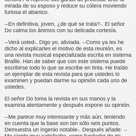
ovia 30-11-11 (Pedro Zurita)
mirada de su esposo y reduce su cólera moviendo
furiosa el abanico.
adernos Horizontes, Enrique Elissalde y Carmen Roig)
--En definitiva, joven, ¿de qué se trata?-. El señor
(Antonio Martín Figueroa)
Do calma los ánimos con su delicada cortesía.
to)
--Verá usted-. Digo yo, aliviada. --Como ya les he
dicho al explicarles el motivo de esta reunión, es
zquez)
una revista musical especializada escrita en sistema
Braille. Han de saber que con este sistema puede
 Lectobraillístico (Egosan)
escribirse todo lo que se escribe en tinta. He traído
un ejemplar de esta revista para que ustedes lo
 Cabrerizo)
examinen y puedan darme su opinión cada uno de
ustedes.
ez Otero)
El señor Do toma la revista en sus manos y la
examina atentamente y después expone su opinión.
ajedrecistas ciegos (Roberto Enjuto)
--Me parece muy interesante y más aún, teniendo
nio Martín Figueroa)
en cuenta que la base son tan sólo seis puntos.
Demuestra un ingenio notable-. Después añade: --
Miguel Ángel Vázquez)