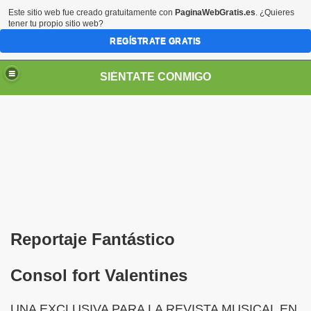
Este sitio web fue creado gratuitamente con
PaginaWebGratis.es
. ¿Quieres
tener tu propio sitio web?
REGÍSTRATE GRATIS
SIÉNTATE CONMIGO
Pedro Zurita)
edro Zurita)
Reportaje Fantástico
breu (Pedro Zurita)
Consol fort Valentines
ncia (grup d'Afiliats CRE ONCE Barcelona, Català y Castel
UNA EXCLUSIVA PARA LA REVISTA MUSICAL EN
iscapacidad Visual (Pedro Zurita)