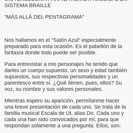
SISTEMA BRAILLE
 de los Ciegos (Pablo Madrid Herruzo)
"MÁS ALLÁ DEL PENTAGRAMA"
Castillo Bejarano)
n León (Juan José Miñana)
Nos hallamos en el "Salón Azul" especialmente
preparado para esta ocasión. Es el pabellón de la
rta a Charles Barbier (Pablo Madrid Herruzo)
fantasía donde todo puede ser posible.
l Mundo (Pedro Zurita)
Para entrevistar a mis personajes he tenido que
darles un cuerpo supuesto, un sexo y edad también
 y Sus Precios (Pedro Zurita)
supuestos, sus respectivas personalidades y un
parentesco entre sí. ¿Qué tienen, pues, ellos? Su
emàtica de l'Adolescència en Nois-es Cecs i Deficients Vis
voz, su nombre y sus valores personales.
Mientras espero su aparición, permítanme hacer
ción a Desarrollar CRE Joan Amades ONCE, 1990 (Miquel Al
una breve presentación de cada uno. Se trata de la
familia musical Escala de Ut, alias Do. Cada uno y
tura en Peligro de Extinción (Eutiquio Cabrerizo)
cada una han sido convocados por mí, para que
respondan solamente a una pregunta. Ellos, son:
Para Todos (Pedro Zurita)