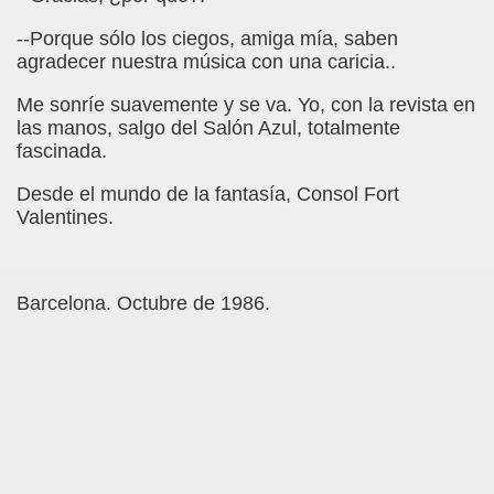
o y la Franqueza (Sergio Gay Laudes)
--Porque sólo los ciegos, amiga mía, saben
agradecer nuestra música con una caricia..
d'una Companyia de Músics Cecs en 1647 (Arxiu Històric de 
Me sonríe suavemente y se va. Yo, con la revista en
s Ordóñez)
las manos, salgo del Salón Azul, totalmente
fascinada.
Braille 2018 (Comisión Braille Latinoamericana)
Desde el mundo de la fantasía, Consol Fort
ncia Iberoamericana del Braille, 1999 (Pedro A. Zurita Fanjul
Valentines.
uentón (Jesús Alberto Gil Pardo)
Barcelona. Octubre de 1986.
l, Lucía (Cat Yuste)
ersaciones con Pedro Zurita, 14-06-2005 (Transcriptor Carl
a (Félix Gende Río)
nti Moese y Javier Fran)
dos Mis Sentidos (Eutiquio Cabrerizo)