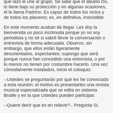
qué lazo le une al grupo. Se sabe que el abuelo Do,
cción de Obstáculos (Juurmaa, J.)
lo tiene bajo su protección y en algunas ocasiones,
él le llama Padrino. Es capaz de todos los vicios y
emas de Escritura Táctil para Lectores con Ceguera o Disca
de todos los placeres; es, en definitiva, irresistible.
ón de Hombres Ilustres de París (César Puente)
En este momento acaban de llegar. Les doy la
bienvenida un poco incómoda porque yo no soy
ó 150è Aniversari mort de Louis Braille (CPB de l'ONCE a B
periodista y no sé si sabré llevar la conversación o
entrevista de forma adecuada. Observo, sin
n Maestro (F. Javier Bernal García)
embargo, que ellos están ligeramente
desorientados, expectantes; supongo que será
ntonio Vicente (F. Javier Bernal)
porque nunca han concedido una entrevista, o por
lo menos no tienen por costumbre hacerlo. Una vez
no Paz)
cómodamente instalados, inicio el coloquio:
n Figueroa)
--Ustedes se preguntarán por qué les he convocado
a esta reunión; el motivo es presentarles una revista
ngénita (Puri Águila)
musical especializada que se edita en sistema
Braille y en la que Ustedes pueden participar.
obar las Oposiciones (Elena Rodrigo)
--Quiere decir que es en relieve?-. Pregunta Si.
ionales (Luis Eduardo Martínez)