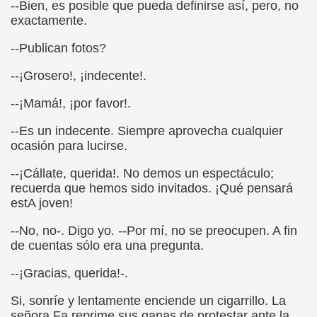
--Bien, es posible que pueda definirse así, pero, no
exactamente.
dagógica de la Educación Especial de la Mano de Sidonio 
--Publican fotos?
do Mi Vida (Teresa Bornez Abascal)
--¡Grosero!, ¡indecente!.
vador Pérez)
--¡Mamá!, ¡por favor!.
e Cómo Ayudar a Personas con Discapacidad Visual
--Es un indecente. Siempre aprovecha cualquier
le (Pedro Zurita)
ocasión para lucirse.
(Angelines sánchez Herrero)
--¡Cállate, querida!. No demos un espectáculo;
recuerda que hemos sido invitados. ¡Qué pensará
(Álvaro Cuetos Suárez)
estA joven!
--No, no-. Digo yo. --Por mí, no se preocupen. A fin
onzález Otero)
de cuentas sólo era una pregunta.
rique Elissalde)
--¡Gracias, querida!-.
onencia (Lídia León Esteban Y Víctor Martínez Maheux)
Si, sonríe y lentamente enciende un cigarrillo. La
señora Fa reprime sus ganas de protestar ante la