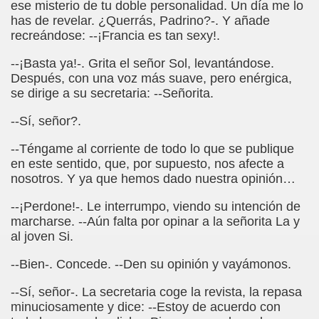
ese misterio de tu doble personalidad. Un día me lo
ctura (Carmen Bonet Borrás)
has de revelar. ¿Querrás, Padrino?-. Y añade
recreándose: --¡Francia es tan sexy!.
istema de Lectura para los Ciegos (Eutiquio Cabrerizo)
--¡Basta ya!-. Grita el señor Sol, levantándose.
 de Alicante (Juan José Miñana Estruch)
Después, con una voz más suave, pero enérgica,
se dirige a su secretaria: --Señorita.
tín-Blas Sánchez)
--Sí, señor?.
Álvarez Sanz)
--Téngame al corriente de todo lo que se publique
esas! (Lola Bogas)
en este sentido, que, por supuesto, nos afecte a
nosotros. Y ya que hemos dado nuestra opinión…
tudiante Ciego Integrado a la Escuela Regular (José Arias
--¡Perdone!-. Le interrumpo, viendo su intención de
critura (María Jesús Cañamares)
marcharse. --Aún falta por opinar a la señorita La y
al joven Si.
 Marcilla Solana)
--Bien-. Concede. --Den su opinión y vayámonos.
an Antonio Campos Sánchez)
--Sí, señor-. La secretaria coge la revista, la repasa
minuciosamente y dice: --Estoy de acuerdo con
Braille (Pedro Zurita)