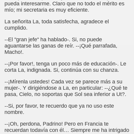
pueda interesarme. Claro que no todo el mérito es
mío; mi secretaria es muy eficiente.
n Figueroa)
La señorita La, toda satisfecha, agradece el
alance y perspectivas (Enrique Elissalde)
cumplido.
ía Jesús Cañamares)
--El "gran jefe" ha hablado-. Si, no puede
aguantarse las ganas de reír. --¡Qué parrafada,
amino de Santiago (Angelines sánchez Herrero)
Macho!.
(Manuel González Otero)
--¡Por favor!, tenga un poco más de educación-. Le
corta La, indignada. Si, continúa con su chanza.
n Disminución Visual Grave (Pedro Zurita)
--¡Mírenla ustedes! Cada vez se parece más a su
(Manuel gonzález Otero)
mujer-. Y dirigiéndose a La, en particular: --¿Qué te
pasa, Cielo, no soportas que Sol sea inferior a Ut?.
Gil)
--Si, por favor, te recuerdo que ya no uso este
nombre.
 Castellano e Italiano (Pedro Zurita)
--¡Oh, perdona, Padrino! Pero en Francia te
e la ONCE de Pontevedra (Blas Vázquez Rodríguez)
recuerdan todavía con él… Siempre me ha intrigado