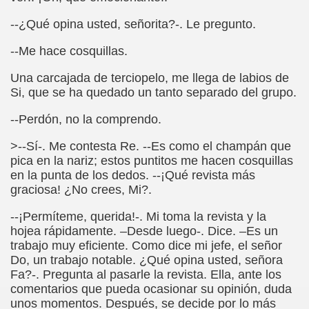
--¿Qué opina usted, señorita?-. Le pregunto.
chez Oliva)
--Me hace cosquillas.
cia la Luz (Brígida Rivas Ordóñez)
Una carcajada de terciopelo, me llega de labios de
é Mas Sancho)
Si, que se ha quedado un tanto separado del grupo.
María Jesús Sánchez Oliva)
--Perdón, no la comprendo.
>--Sí-. Me contesta Re. --Es como el champán que
María Jesús Cañamares)
pica en la nariz; estos puntitos me hacen cosquillas
en la punta de los dedos. --¡Qué revista más
tonio Martín Figueroa)
graciosa! ¿No crees, Mi?.
ana (César Puente Fuente)
--¡Permíteme, querida!-. Mi toma la revista y la
hojea rápidamente. –Desde luego-. Dice. –Es un
aje a Louis Braille (Alberto Gil)
trabajo muy eficiente. Como dice mi jefe, el señor
Do, un trabajo notable. ¿Qué opina usted, señora
rcía)
Fa?-. Pregunta al pasarle la revista. Ella, ante los
comentarios que pueda ocasionar su opinión, duda
Pedro Rosell Vera)
unos momentos. Después, se decide por lo más