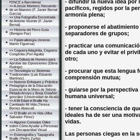
- difundir la nueva idea po
l'ONCE a Barcelona)
=> A Jesús Montoro; Recuerdo
pacíficos, regidos por la pe
de un Maestro (F. Javier Bernal
García)
armonía plena;
=> Una Fotografía Encontrada
de Antonio Vicente (F. Javier
Bernal)
- proponerse el abatimiento
=> Historia del Perro Guía
separadores de grupos;
(Benigno Paz)
=> Palabraillología (Antonio
Martín Figueroa)
- practicar una comunicació
=> Ceguera Adquirida, Ceguera
de cada uno y evitar el privi
Congénita (Puri Águila)
otro;
=> La Odisea de Homero para
Aprobar las Oposiciones (Elena
Rodrigo)
- procurar que esta lengua 
=> Tecnología vs Sistemas
Tradicionales (Luis Eduardo
comprensión mutua;
Martínez)
=> Nuevos Enfoques y Práctica
Pedagógica de la Educación
- guiarse por la perspectiva
Especial de la Mano de Sidonio
Pintado Arroyo y Borja Ontañón
humana universal;
gonzález (Universidad de Alcalá)
=> A Mi Edad el Braille Ha
Cambiado Mi Vida (Teresa
- tener la consciencia de q
Bornez Abascal)
=> El Braille en mi Vida (Alba
ideales ha de ser una moti
Salvador Pérez)
vidas.
=> Algunos Consejos Útiles
sobre Cómo Ayudar a Personas
con Discapacidad Visual
Las personas ciegas en la 
=> Estenografía y Taquigrafía
Braille (Pedro Zurita)