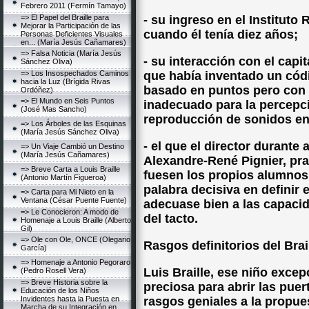
Febrero 2011 (Fermín Tamayo)
=> El Papel del Braille para
- su ingreso en el Instituto
Mejorar la Participación de las
cuando él tenía diez años;
Personas Deficientes Visuales
en... (María Jesús Cañamares)
=> Falsa Noticia (María Jesús
- su interacción con el capit
Sánchez Oliva)
=> Los Insospechados Caminos
que había inventado un códi
hacia la Luz (Brígida Rivas
basado en puntos pero con 
Ordóñez)
=> El Mundo en Seis Puntos
inadecuado para la percepci
(José Mas Sancho)
reproducción de sonidos en 
=> Los Árboles de las Esquinas
(María Jesús Sánchez Oliva)
- el que el director durante
=> Un Viaje Cambió un Destino
(María Jesús Cañamares)
Alexandre-René Pignier, prac
=> Breve Carta a Louis Braille
fuesen los propios alumnos 
(Antonio Martín Figueroa)
palabra decisiva en definir 
=> Carta para Mi Nieto en la
Ventana (César Puente Fuente)
adecuase bien a las capacid
=> Le Conocieron: A modo de
del tacto.
Homenaje a Louis Braille (Alberto
Gil)
=> Ole con Ole, ONCE (Olegario
Rasgos definitorios del Brai
García)
=> Homenaje a Antonio Pegoraro
Luis Braille, ese niño exce
(Pedro Rosell Vera)
=> Breve Historia sobre la
preciosa para abrir las pue
Educación de los Niños
Invidentes hasta la Puesta en
rasgos geniales a la propue
Marcha de su Integración en