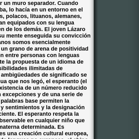
er un muro separador. Cuando
a, lo hacía en un entorno en el
, polacos, lituanos, alemanes,
aban equipados con su lengua
ien de los demás. El joven Lázaro
su mente enseguida su convicción
manos somos esencialmente
 un grano de arena de positividad
ón entre personas con lenguas
te la propuesta de un idioma de
ibilidades ilimitadas de
s ambigüedades de significado se
ua que nos legó, el esperanto (el
existencia de un número reducido
in excepciones y de una serie de
 palabras base permiten la
y sentimientos y la designación
iente. El esperanto respeta la
observable en cualquier niño que
materna determinada. Es
es una creación cultural europea,