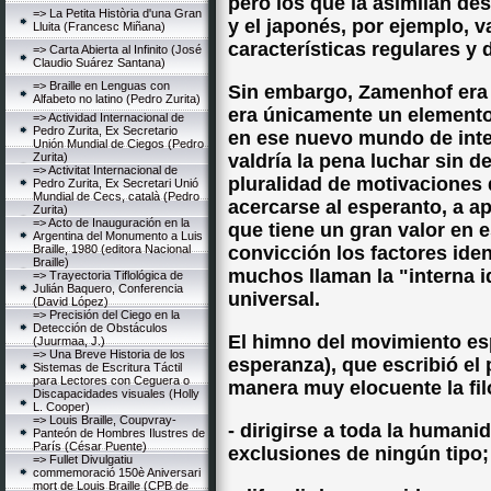
pero los que la asimilan de
=> La Petita Història d'una Gran
y el japonés, por ejemplo, 
Lluita (Francesc Miñana)
características regulares y d
=> Carta Abierta al Infinito (José
Claudio Suárez Santana)
=> Braille en Lenguas con
Sin embargo, Zamenhof era 
Alfabeto no latino (Pedro Zurita)
era únicamente un elemento
=> Actividad Internacional de
Pedro Zurita, Ex Secretario
en ese nuevo mundo de inte
Unión Mundial de Ciegos (Pedro
Zurita)
valdría la pena luchar sin 
=> Activitat Internacional de
pluralidad de motivaciones 
Pedro Zurita, Ex Secretari Unió
Mundial de Cecs, català (Pedro
acercarse al esperanto, a a
Zurita)
=> Acto de Inauguración en la
que tiene un gran valor en 
Argentina del Monumento a Luis
Braille, 1980 (editora Nacional
convicción los factores iden
Braille)
muchos llaman la "interna i
=> Trayectoria Tiflológica de
Julián Baquero, Conferencia
universal.
(David López)
=> Precisión del Ciego en la
Detección de Obstáculos
El himno del movimiento esp
(Juurmaa, J.)
=> Una Breve Historia de los
esperanza), que escribió e
Sistemas de Escritura Táctil
para Lectores con Ceguera o
manera muy elocuente la fil
Discapacidades visuales (Holly
L. Cooper)
=> Louis Braille, Coupvray-
- dirigirse a toda la humani
Panteón de Hombres Ilustres de
París (César Puente)
exclusiones de ningún tipo;
=> Fullet Divulgatiu
commemoració 150è Aniversari
mort de Louis Braille (CPB de