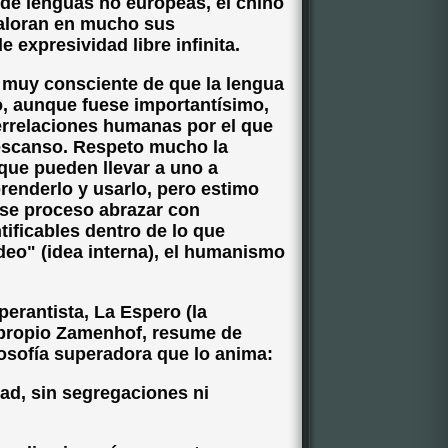
sde lenguas no europeas, el chino
valoran en mucho sus
e expresividad libre infinita.
muy consciente de que la lengua
, aunque fuese importantísimo,
rrelaciones humanas por el que
descanso. Respeto mucho la
que pueden llevar a uno a
prenderlo y usarlo, pero estimo
ese proceso abrazar con
tificables dentro de lo que
deo" (idea interna), el humanismo
erantista, La Espero (la
l propio Zamenhof, resume de
osofía superadora que lo anima:
dad, sin segregaciones ni