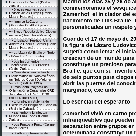
Madrid los días 25 y 26 de a
Discapacidad Visual (Pedro
Zurita)
conmemoramos el sesquicen
=> Breves Apuntes sobre
Historia de los Ciegos (Pablo
Zamenhof, el iniciador del e
Madrid Herruzo)
nacimiento de Luis Braille.
=> Iluminar la Caverna
(Alejandro Castillo Bejarano)
personalidades un respeto 
=> Breve Reseña de los Ciegos
en León (Juan José Miñana)
Cuando el 17 de mayo de 2
=> El Eslabón Perdido, Carta
Abierta a Charles Barbier (Pablo
la figura de Lázaro Ludovi
Madrid Herruzo)
sugería como lema: el inicia
=> La Magia del Braille en Todo
el Mundo (Pedro Zurita)
creación de un mundo para t
=> Los Instrumentos
constituye un precioso para
Tiflotécnicos y Sus Precios
(Pedro Zurita)
Braille, que con su invento d
=> Consideracions sobre la
Problemàtica de l'Adolescència
de seis puntos para ciegos 
en Nois-es Cecs i Deficients
abrir las puertas del conoc
Visuals (RMCA, 1990)
=> Propuesta Proyecto de
marginado, excluido.
Orientación a Desarrollar CRE
Joan Amades ONCE, 1990
(Miquel Albert Soler)
Lo esencial del esperanto
=> El Braille, un Sistema de
Escritura en Peligro de Extinción
(Eutiquio Cabrerizo)
=> Zamenhof y Braille: Un
Zamenhof vivió en carne pro
Mundo Para Todos (Pedro
infranqueables que pueden g
Zurita)
=> Los Puntos a Punto (Carmen
separación entre grupos en
bonet Borrás)
determinada constituye un r
=> Braille - Instrumento de