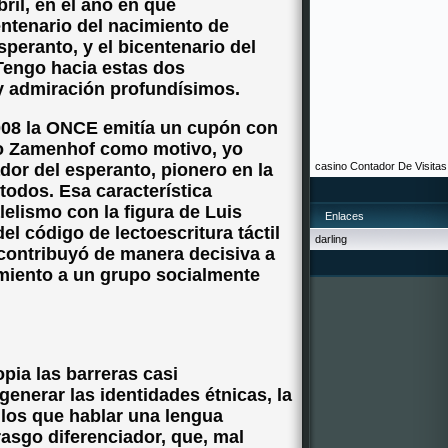
bril, en el año en que
tenario del nacimiento de
speranto, y el bicentenario del
 Tengo hacia estas dos
y admiración profundísimos.
008 la ONCE emitía un cupón con
co Zamenhof como motivo, yo
dor del esperanto, pionero en la
casino
Contador De Visitas
odos. Esa característica
lelismo con la figura de Luis
Enlaces
el código de lectoescritura táctil
darling
contribuyó de manera decisiva a
imiento a un grupo socialmente
pia las barreras casi
enerar las identidades étnicas, la
 los que hablar una lengua
asgo diferenciador, que, mal