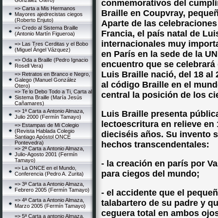
González Otero)
conmemorativos del cumplim
=> Carta a Mis Hermanos
Braille en Coupvray, pequeñ
Mayores ajedrecistas ciegos
(Roberto Enjuto)
Aparte de las celebraciones 
=> Credo al Sistema Braille
Francia, el país natal de Lu
(Antonio Martín Figueroa)
internacionales muy importa
=> Las Tres Cerditas y el Bobo
(Miguel Ángel Vázquez)
en París en la sede de la UN
=> Oda a Braille (Pedro Ignacio
encuentro que se celebrará
Rosell Vera)
Luis Braille nació, del 18 al
=> Retratos en Branco e Negro,
Galego (Manuel González
al código Braille en el mun
Otero)
=> Te lo Debo Todo a Ti, Carta al
central la posición de los 
Sistema Braille (María Jesús
Cañamares)
=> 1ª Carta a Antonio Almaza,
Luis Braille presenta públi
Julio 2000 (Fermín Tamayo)
lectoescritura en relieve en
=> Estampas de Mi Colegio
(Revista Hablada Colegio
dieciséis años. Su invento 
Santiago Apóstol ONCE
Pontevedra)
hechos transcendentales:
=> 2ª Carta a Antonio Almaza,
Julio-Agosto 2001 (Fermín
Tamayo)
- la creación en parís por V
=> La ONCE en el Mundo,
para ciegos del mundo;
Conferencia (Pedro A. Zurita)
=> 3ª Carta a Antonio Almaza,
Febrero 2005 (Fermín Tamayo)
- el accidente que el pequeño
=> 4ª Carta a Antonio Almaza,
talabartero de su padre y q
Marzo 2005 (Fermín Tamayo)
ceguera total en ambos ojo
=> 5ª Carta a antonio Almaza,