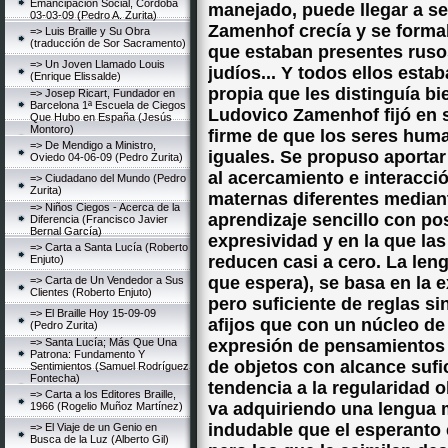
Emancipación Social, Córdoba
manejado, puede llegar a s
03-03-09 (Pedro A. Zurita)
Zamenhof crecía y se formab
=> Luis Braille y Su Obra
(traducción de Sor Sacramento)
que estaban presentes rusos
=> Un Joven Llamado Louis
judíos... Y todos ellos est
(Enrique Elissalde)
propia que les distinguía b
=> Josep Ricart, Fundador en
Barcelona 1ª Escuela de Ciegos
Ludovico Zamenhof fijó en 
Que Hubo en España (Jesús
Montoro)
firme de que los seres hu
=> De Mendigo a Ministro,
iguales. Se propuso aportar
Oviedo 04-06-09 (Pedro Zurita)
al acercamiento e interacci
=> Ciudadano del Mundo (Pedro
Zurita)
maternas diferentes median
=> Niños Ciegos - Acerca de la
aprendizaje sencillo con pos
Diferencia (Francisco Javier
Bernal García)
expresividad y en la que la
=> Carta a Santa Lucía (Roberto
reducen casi a cero. La leng
Enjuto)
que espera), se basa en la 
=> Carta de Un Vendedor a Sus
Clientes (Roberto Enjuto)
pero suficiente de reglas s
=> El Braille Hoy 15-09-09
afijos que con un núcleo de
(Pedro Zurita)
=> Santa Lucía; Más Que Una
expresión de pensamientos 
Patrona: Fundamento Y
de objetos con alcance sufic
Sentimientos (Samuel Rodríguez
Fontecha)
tendencia a la regularidad 
=> Carta a los Editores Braille,
va adquiriendo una lengua 
1966 (Rogelio Muñoz Martínez)
indudable que el esperanto 
=> El Viaje de un Genio en
Busca de la Luz (Alberto Gil)