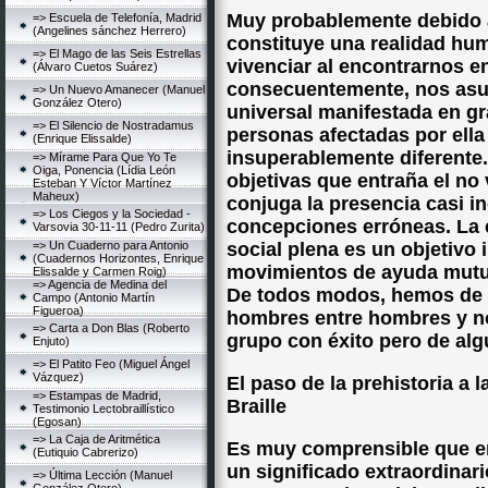
Muy probablemente debido a
=> Escuela de Telefonía, Madrid
(Angelines sánchez Herrero)
constituye una realidad h
=> El Mago de las Seis Estrellas
vivenciar al encontrarnos e
(Álvaro Cuetos Suárez)
consecuentemente, nos asu
=> Un Nuevo Amanecer (Manuel
González Otero)
universal manifestada en gra
=> El Silencio de Nostradamus
personas afectadas por ella
(Enrique Elissalde)
insuperablemente diferente.
=> Mírame Para Que Yo Te
Oiga, Ponencia (Lídia León
objetivas que entraña el no
Esteban Y Víctor Martínez
Maheux)
conjuga la presencia casi in
=> Los Ciegos y la Sociedad -
concepciones erróneas. La 
Varsovia 30-11-11 (Pedro Zurita)
=> Un Cuaderno para Antonio
social plena es un objetivo 
(Cuadernos Horizontes, Enrique
movimientos de ayuda mutua
Elissalde y Carmen Roig)
=> Agencia de Medina del
De todos modos, hemos de f
Campo (Antonio Martín
Figueroa)
hombres entre hombres y no 
=> Carta a Don Blas (Roberto
grupo con éxito pero de al
Enjuto)
=> El Patito Feo (Miguel Ángel
Vázquez)
El paso de la prehistoria a l
=> Estampas de Madrid,
Braille
Testimonio Lectobraillístico
(Egosan)
=> La Caja de Aritmética
Es muy comprensible que en
(Eutiquio Cabrerizo)
un significado extraordinari
=> Última Lección (Manuel