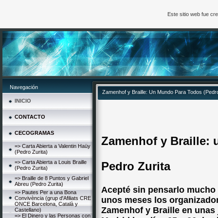
Este sitio web fue c
Navegación
Zamenhof y Braille: Un Mundo Para Todos (Pedro
INICIO
CONTACTO
CECOGRAMAS
Zamenhof y Braille:
=> Carta Abierta a Valentin Haüy
(Pedro Zurita)
=> Carta Abierta a Louis Braille
Pedro Zurita
(Pedro Zurita)
=> Braille de 8 Puntos y Gabriel
Abreu (Pedro Zurita)
Acepté sin pensarlo mucho 
=> Pautes Per a una Bona
Convivència (grup d'Afiliats CRE
unos meses los organizador
ONCE Barcelona, Català y
Zamenhof y Braille en unas 
Castellano)
=> El Dinero y las Personas con