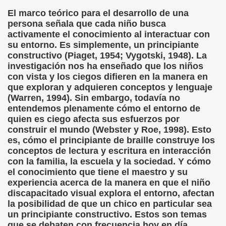
El marco teórico para el desarrollo de una
rona: Fundamento Y Sentimientos (Samuel Rodríguez Font
persona señala que cada niño busca
activamente el conocimiento al interactuar con
966 (Rogelio Muñoz Martínez)
su entorno. Es simplemente, un principiante
constructivo (Piaget, 1954; Vygotski, 1948). La
e la Luz (Alberto Gil)
investigación nos ha enseñado que los niños
con vista y los ciegos difieren en la manera en
luita (Francesc Miñana)
que exploran y adquieren conceptos y lenguaje
(Warren, 1994). Sin embargo, todavía no
 Claudio Suárez Santana)
entendemos plenamente cómo el entorno de
quien es ciego afecta sus esfuerzos por
 no latino (Pedro Zurita)
construir el mundo (Webster y Roe, 1998). Esto
es, cómo el principiante de braille construye los
ro Zurita, Ex Secretario Unión Mundial de Ciegos (Pedro Zur
conceptos de lectura y escritura en interacción
con la familia, la escuela y la sociedad. Y cómo
o Zurita, Ex Secretari Unió Mundial de Cecs, català (Pedro Zu
el conocimiento que tiene el maestro y su
experiencia acerca de la manera en que el niño
ntina del Monumento a Luis Braille, 1980 (editora Nacional 
discapacitado visual explora el entorno, afectan
la posibilidad de que un chico en particular sea
ián Baquero, Conferencia (David López)
un principiante constructivo. Estos son temas
que se debaten con frecuencia hoy en día,