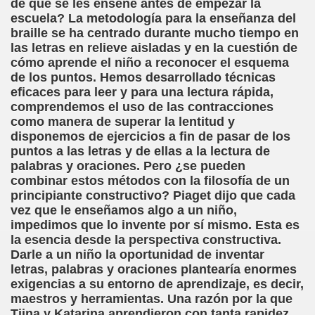
de que se les enseñe antes de empezar la
ión de los Niños Invidentes hasta la Puesta en Marcha de s
escuela? La metodología para la enseñanza del
braille se ha centrado durante mucho tiempo en
 Opción de Pasado, de Presente y de Futuro (Equipos del 
las letras en relieve aisladas y en la cuestión de
cómo aprende el niño a reconocer el esquema
talà (Pedro Zurita)
de los puntos. Hemos desarrollado técnicas
eficaces para leer y para una lectura rápida,
ego (Pedro Zurita)
comprendemos el uso de las contracciones
como manera de superar la lentitud y
sturiano (Pedro Zurita)
disponemos de ejercicios a fin de pasar de los
puntos a las letras y de ellas a la lectura de
Irekia, Euskera (Pedro Zurita)
palabras y oraciones. Pero ¿se pueden
combinar estos métodos con la filosofía de un
ncierto de San Ovidio (Roberto Enjuto)
principiante constructivo? Piaget dijo que cada
vez que le enseñamos algo a un niño,
io Soto Galán)
impedimos que lo invente por sí mismo. Esta es
la esencia desde la perspectiva constructiva.
raille (M. R. Olson)
Darle a un niño la oportunidad de inventar
letras, palabras y oraciones plantearía enormes
tein Fellenius)
exigencias a su entorno de aprendizaje, es decir,
maestros y herramientas. Una razón por la que
rios)
Tiina y Katarina aprendieron con tanta rapidez,