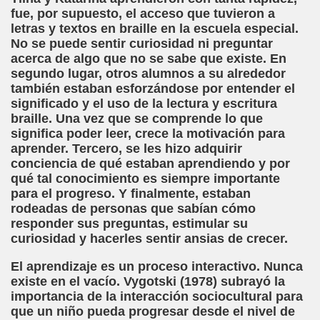
fue, por supuesto, el acceso que tuvieron a
n Figueroa)
letras y textos en braille en la escuela especial.
No se puede sentir curiosidad ni preguntar
alance y perspectivas (Enrique Elissalde)
acerca de algo que no se sabe que existe. En
segundo lugar, otros alumnos a su alrededor
ía Jesús Cañamares)
también estaban esforzándose por entender el
significado y el uso de la lectura y escritura
amino de Santiago (Angelines sánchez Herrero)
braille. Una vez que se comprende lo que
significa poder leer, crece la motivación para
(Manuel González Otero)
aprender. Tercero, se les hizo adquirir
conciencia de qué estaban aprendiendo y por
n Disminución Visual Grave (Pedro Zurita)
qué tal conocimiento es siempre importante
para el progreso. Y finalmente, estaban
(Manuel gonzález Otero)
rodeadas de personas que sabían cómo
responder sus preguntas, estimular su
Gil)
curiosidad y hacerles sentir ansias de crecer.
El aprendizaje es un proceso interactivo. Nunca
 Castellano e Italiano (Pedro Zurita)
existe en el vacío. Vygotski (1978) subrayó la
importancia de la interacción sociocultural para
e la ONCE de Pontevedra (Blas Vázquez Rodríguez)
que un niño pueda progresar desde el nivel de