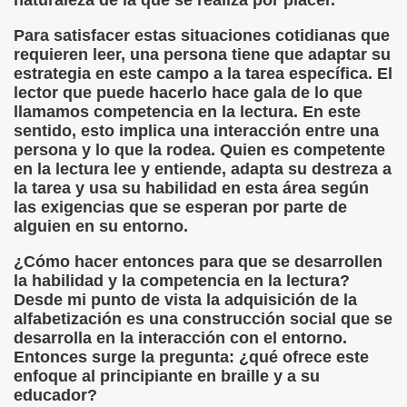
naturaleza de la que se realiza por placer.
onet Borrás)
Para satisfacer estas situaciones cotidianas que
requieren leer, una persona tiene que adaptar su
ipación Social, Córdoba 03-03-09 (Pedro A. Zurita)
estrategia en este campo a la tarea específica. El
lector que puede hacerlo hace gala de lo que
ción de Sor Sacramento)
llamamos competencia en la lectura. En este
sentido, esto implica una interacción entre una
ue Elissalde)
persona y lo que la rodea. Quien es competente
en la lectura lee y entiende, adapta su destreza a
rcelona 1ª Escuela de Ciegos Que Hubo en España (Jesús 
la tarea y usa su habilidad en esta área según
las exigencias que se esperan por parte de
04-06-09 (Pedro Zurita)
alguien en su entorno.
urita)
¿Cómo hacer entonces para que se desarrollen
la habilidad y la competencia en la lectura?
erencia (Francisco Javier Bernal García)
Desde mi punto de vista la adquisición de la
alfabetización es una construcción social que se
njuto)
desarrolla en la interacción con el entorno.
Entonces surge la pregunta: ¿qué ofrece este
ientes (Roberto Enjuto)
enfoque al principiante en braille y a su
educador?
urita)