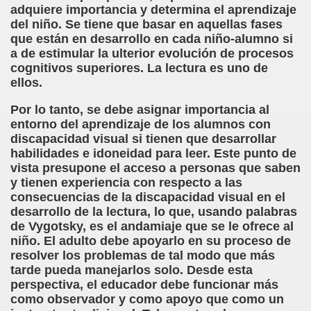
adquiere importancia y determina el aprendizaje
el Alumnado y Carta del Director a los padres (Col. Sant
del niño. Se tiene que basar en aquellas fases
que están en desarrollo en cada niño-alumno si
l Braille Como Medio de Lectura y Escritura (Dr. Phil Hatlen
a de estimular la ulterior evolución de procesos
cognitivos superiores. La lectura es uno de
arcelona (Àngel Mas Parera)
ellos.
Por lo tanto, se debe asignar importancia al
o (Alberto Gil)
entorno del aprendizaje de los alumnos con
discapacidad visual si tienen que desarrollar
rto Gil)
habilidades e idoneidad para leer. Este punto de
vista presupone el acceso a personas que saben
stina Ruiz Carrión)
y tienen experiencia con respecto a las
consecuencias de la discapacidad visual en el
ONCE Barcelona (Àngel Mas Parera)
desarrollo de la lectura, lo que, usando palabras
de Vygotsky, es el andamiaje que se le ofrece al
do Centenera)
niño. El adulto debe apoyarlo en su proceso de
resolver los problemas de tal modo que más
Martín Figueroa)
tarde pueda manejarlos solo. Desde esta
perspectiva, el educador debe funcionar más
unes 4 de Enero de 2016 (Alberto gil)
como observador y como apoyo que como un