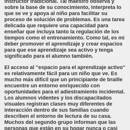
instructor tradicional. Tal maestro observa y
ort Valentines)
sobre la base de su conocimiento, interpreta lo
que se ve y apoya al niño para facilitar su
 Sarrió)
proceso de solución de problemas. Es una tarea
delicada que requiere una capacidad para
istir (Associació Catalana per a la Integració del Cec)
enseñar que incluya tanto la regulación de los
tiempos como el entrenamiento. Como tal, es mi
 Rivas Ordóñez)
deber promover el aprendizaje y crear espacios
para que ese aprendizaje sea activo y tenga
s (María Jesús Cañamares)
significado para el alumno también.
to gil)
El acceso al "espacio para el aprendizaje activo"
es relativamente fácil para un niño que ve. Es
Gay)
mucho más difícil que un principiante de braille
encuentre un entorno enriquecido con
, con el Tacto; una Sutil Diferencia (Fini Sarrió)
oportunidades para el adiestramiento incidental.
Los alumnos videntes y los discapacitados
ldo Rodríguez (Francesc Miñana)
visuales registran clases muy diferentes de
interacción dentro de sus familias cuando
 (María Jesús Cañamares)
describen el entorno de lectura de su casa.
Muchos del segundo grupo informan que las
con Baja Visión, del Libro Nada sobre Nosotros sin Nosotro
personas que están en su hogar nunca o casi