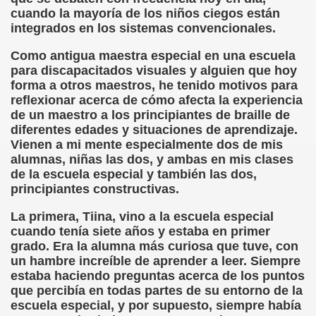
cción de Obstáculos (Juurmaa, J.)
cuando la mayoría de los niños ciegos están
integrados en los sistemas convencionales.
emas de Escritura Táctil para Lectores con Ceguera o Disca
Como antigua maestra especial en una escuela
ón de Hombres Ilustres de París (César Puente)
para discapacitados visuales y alguien que hoy
forma a otros maestros, he tenido motivos para
ó 150è Aniversari mort de Louis Braille (CPB de l'ONCE a B
reflexionar acerca de cómo afecta la experiencia
de un maestro a los principiantes de braille de
n Maestro (F. Javier Bernal García)
diferentes edades y situaciones de aprendizaje.
Vienen a mi mente especialmente dos de mis
ntonio Vicente (F. Javier Bernal)
alumnas, niñas las dos, y ambas en mis clases
de la escuela especial y también las dos,
no Paz)
principiantes constructivas.
La primera, Tiina, vino a la escuela especial
n Figueroa)
cuando tenía siete años y estaba en primer
grado. Era la alumna más curiosa que tuve, con
ngénita (Puri Águila)
un hambre increíble de aprender a leer. Siempre
estaba haciendo preguntas acerca de los puntos
obar las Oposiciones (Elena Rodrigo)
que percibía en todas partes de su entorno de la
escuela especial, y por supuesto, siempre había
ionales (Luis Eduardo Martínez)