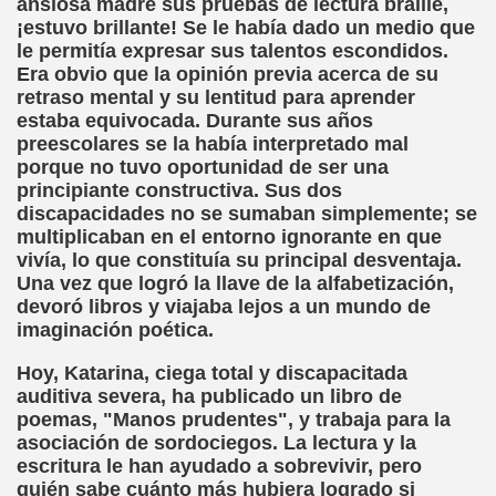
ansiosa madre sus pruebas de lectura braille,
¡estuvo brillante! Se le había dado un medio que
sell Vera)
le permitía expresar sus talentos escondidos.
Era obvio que la opinión previa acerca de su
alego (Manuel González Otero)
retraso mental y su lentitud para aprender
estaba equivocada. Durante sus años
 Sistema Braille (María Jesús Cañamares)
preescolares se la había interpretado mal
porque no tuvo oportunidad de ser una
io 2000 (Fermín Tamayo)
principiante constructiva. Sus dos
discapacidades no se sumaban simplemente; se
sta Hablada Colegio Santiago Apóstol ONCE Pontevedra)
multiplicaban en el entorno ignorante en que
vivía, lo que constituía su principal desventaja.
lio-Agosto 2001 (Fermín Tamayo)
Una vez que logró la llave de la alfabetización,
devoró libros y viajaba lejos a un mundo de
cia (Pedro A. Zurita)
imaginación poética.
brero 2005 (Fermín Tamayo)
Hoy, Katarina, ciega total y discapacitada
auditiva severa, ha publicado un libro de
rzo 2005 (Fermín Tamayo)
poemas, "Manos prudentes", y trabaja para la
asociación de sordociegos. La lectura y la
brero 2011 (Fermín Tamayo)
escritura le han ayudado a sobrevivir, pero
quién sabe cuánto más hubiera logrado si
ar la Participación de las Personas Deficientes Visuales en.