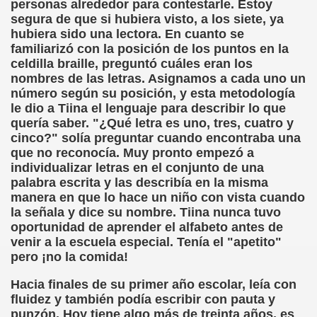
personas alrededor para contestarle. Estoy
segura de que si hubiera visto, a los siete, ya
dagógica de la Educación Especial de la Mano de Sidonio 
hubiera sido una lectora. En cuanto se
familiarizó con la posición de los puntos en la
do Mi Vida (Teresa Bornez Abascal)
celdilla braille, preguntó cuáles eran los
nombres de las letras. Asignamos a cada uno un
vador Pérez)
número según su posición, y esta metodología
le dio a Tiina el lenguaje para describir lo que
e Cómo Ayudar a Personas con Discapacidad Visual
quería saber. "¿Qué letra es uno, tres, cuatro y
cinco?" solía preguntar cuando encontraba una
le (Pedro Zurita)
que no reconocía. Muy pronto empezó a
individualizar letras en el conjunto de una
(Angelines sánchez Herrero)
palabra escrita y las describía en la misma
manera en que lo hace un niño con vista cuando
(Álvaro Cuetos Suárez)
la señala y dice su nombre. Tiina nunca tuvo
oportunidad de aprender el alfabeto antes de
onzález Otero)
venir a la escuela especial. Tenía el "apetito"
pero ¡no la comida!
rique Elissalde)
Hacia finales de su primer año escolar, leía con
onencia (Lídia León Esteban Y Víctor Martínez Maheux)
fluidez y también podía escribir con pauta y
punzón. Hoy tiene algo más de treinta años, es