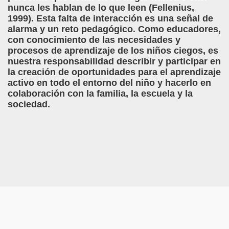
nunca les hablan de lo que leen (Fellenius,
o y la Franqueza (Sergio Gay Laudes)
1999). Esta falta de interacción es una señal de
alarma y un reto pedagógico. Como educadores,
d'una Companyia de Músics Cecs en 1647 (Arxiu Històric de 
con conocimiento de las necesidades y
procesos de aprendizaje de los niños ciegos, es
s Ordóñez)
nuestra responsabilidad describir y participar en
la creación de oportunidades para el aprendizaje
Braille 2018 (Comisión Braille Latinoamericana)
activo en todo el entorno del niño y hacerlo en
colaboración con la familia, la escuela y la
ncia Iberoamericana del Braille, 1999 (Pedro A. Zurita Fanjul
sociedad.
uentón (Jesús Alberto Gil Pardo)
l, Lucía (Cat Yuste)
ersaciones con Pedro Zurita, 14-06-2005 (Transcriptor Carl
a (Félix Gende Río)
nti Moese y Javier Fran)
dos Mis Sentidos (Eutiquio Cabrerizo)