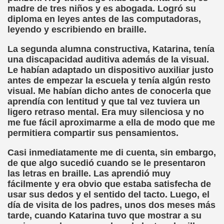
ovia 30-11-11 (Pedro Zurita)
madre de tres niños y es abogada. Logró su
diploma en leyes antes de las computadoras,
adernos Horizontes, Enrique Elissalde y Carmen Roig)
leyendo y escribiendo en braille.
(Antonio Martín Figueroa)
La segunda alumna constructiva, Katarina, tenía
una discapacidad auditiva además de la visual.
to)
Le habían adaptado un dispositivo auxiliar justo
antes de empezar la escuela y tenía algún resto
zquez)
visual. Me habían dicho antes de conocerla que
aprendía con lentitud y que tal vez tuviera un
 Lectobraillístico (Egosan)
ligero retraso mental. Era muy silenciosa y no
me fue fácil aproximarme a ella de modo que me
 Cabrerizo)
permitiera compartir sus pensamientos.
ez Otero)
Casi inmediatamente me di cuenta, sin embargo,
de que algo sucedió cuando se le presentaron
ajedrecistas ciegos (Roberto Enjuto)
las letras en braille. Las aprendió muy
fácilmente y era obvio que estaba satisfecha de
nio Martín Figueroa)
usar sus dedos y el sentido del tacto. Luego, el
día de visita de los padres, unos dos meses más
Miguel Ángel Vázquez)
tarde, cuando Katarina tuvo que mostrar a su