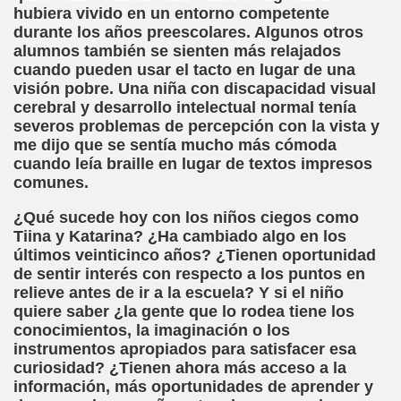
hubiera vivido en un entorno competente
durante los años preescolares. Algunos otros
chez Oliva)
alumnos también se sienten más relajados
cuando pueden usar el tacto en lugar de una
cia la Luz (Brígida Rivas Ordóñez)
visión pobre. Una niña con discapacidad visual
cerebral y desarrollo intelectual normal tenía
é Mas Sancho)
severos problemas de percepción con la vista y
me dijo que se sentía mucho más cómoda
María Jesús Sánchez Oliva)
cuando leía braille en lugar de textos impresos
comunes.
María Jesús Cañamares)
¿Qué sucede hoy con los niños ciegos como
tonio Martín Figueroa)
Tiina y Katarina? ¿Ha cambiado algo en los
últimos veinticinco años? ¿Tienen oportunidad
ana (César Puente Fuente)
de sentir interés con respecto a los puntos en
relieve antes de ir a la escuela? Y si el niño
aje a Louis Braille (Alberto Gil)
quiere saber ¿la gente que lo rodea tiene los
conocimientos, la imaginación o los
rcía)
instrumentos apropiados para satisfacer esa
curiosidad? ¿Tienen ahora más acceso a la
Pedro Rosell Vera)
información, más oportunidades de aprender y