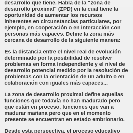
desarrollo que tiene. Habla de la "zona de
ctura (Carmen Bonet Borrás)
desarrollo proximal" (ZPD) en la cual tiene la
oportunidad de aumentar los recursos
istema de Lectura para los Ciegos (Eutiquio Cabrerizo)
inherentes en circunstancias particulares, por
ejemplo, en cooperación o en interacción con
 de Alicante (Juan José Miñana Estruch)
personas más capaces. Define la zona más
cercana de desarrollo de la siguiente manera:
tín-Blas Sánchez)
Es la distancia entre el nivel real de evolución
Álvarez Sanz)
determinado por la posibilidad de resolver
problemas en forma independiente y el nivel de
esas! (Lola Bogas)
desarrollo potencial medido por la resolución de
problemas con la orientación de un adulto o en
tudiante Ciego Integrado a la Escuela Regular (José Arias
colaboración con iguales más capaces...
critura (María Jesús Cañamares)
La zona de desarrollo proximal define aquellas
funciones que todavía no han madurado pero
 Marcilla Solana)
que están en proceso, funciones que van a
madurar mañana pero que en el momento
an Antonio Campos Sánchez)
presente se encuentran en estado embrionario.
Braille (Pedro Zurita)
Desde esta perspectiva, el proceso educativo