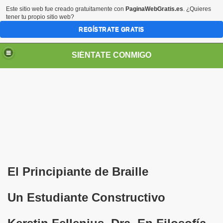
Este sitio web fue creado gratuitamente con
PaginaWebGratis.es
. ¿Quieres
tener tu propio sitio web?
REGÍSTRATE GRATIS
SIÉNTATE CONMIGO
Pedro Zurita)
edro Zurita)
El Principiante de Braille
breu (Pedro Zurita)
Un Estudiante Constructivo
ncia (grup d'Afiliats CRE ONCE Barcelona, Català y Castel
iscapacidad Visual (Pedro Zurita)