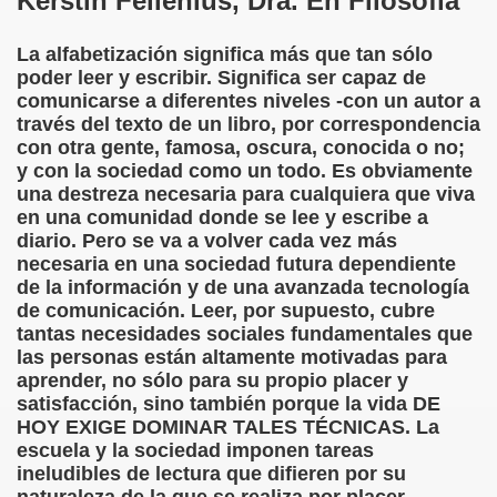
Kerstin Fellenius, Dra. En Filosofía
 de los Ciegos (Pablo Madrid Herruzo)
La alfabetización significa más que tan sólo
poder leer y escribir. Significa ser capaz de
Castillo Bejarano)
comunicarse a diferentes niveles -con un autor a
través del texto de un libro, por correspondencia
n León (Juan José Miñana)
con otra gente, famosa, oscura, conocida o no;
y con la sociedad como un todo. Es obviamente
rta a Charles Barbier (Pablo Madrid Herruzo)
una destreza necesaria para cualquiera que viva
en una comunidad donde se lee y escribe a
l Mundo (Pedro Zurita)
diario. Pero se va a volver cada vez más
necesaria en una sociedad futura dependiente
 y Sus Precios (Pedro Zurita)
de la información y de una avanzada tecnología
de comunicación. Leer, por supuesto, cubre
emàtica de l'Adolescència en Nois-es Cecs i Deficients Vis
tantas necesidades sociales fundamentales que
las personas están altamente motivadas para
ción a Desarrollar CRE Joan Amades ONCE, 1990 (Miquel Al
aprender, no sólo para su propio placer y
satisfacción, sino también porque la vida DE
tura en Peligro de Extinción (Eutiquio Cabrerizo)
HOY EXIGE DOMINAR TALES TÉCNICAS. La
escuela y la sociedad imponen tareas
Para Todos (Pedro Zurita)
ineludibles de lectura que difieren por su