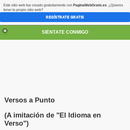
Este sitio web fue creado gratuitamente con
PaginaWebGratis.es
. ¿Quieres
tener tu propio sitio web?
REGÍSTRATE GRATIS
SIÉNTATE CONMIGO
Pedro Zurita)
edro Zurita)
Versos a Punto
breu (Pedro Zurita)
(A imitación de "El Idioma en
ncia (grup d'Afiliats CRE ONCE Barcelona, Català y Castel
Verso")
iscapacidad Visual (Pedro Zurita)