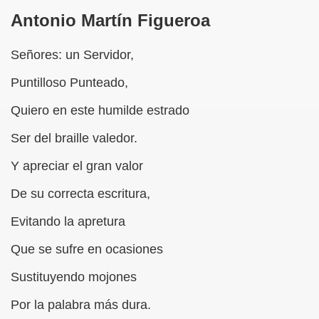
Antonio Martín Figueroa
 de los Ciegos (Pablo Madrid Herruzo)
Señores: un Servidor,
Castillo Bejarano)
Puntilloso Punteado,
n León (Juan José Miñana)
Quiero en este humilde estrado
rta a Charles Barbier (Pablo Madrid Herruzo)
Ser del braille valedor.
l Mundo (Pedro Zurita)
Y apreciar el gran valor
 y Sus Precios (Pedro Zurita)
De su correcta escritura,
emàtica de l'Adolescència en Nois-es Cecs i Deficients Vis
Evitando la apretura
ción a Desarrollar CRE Joan Amades ONCE, 1990 (Miquel Al
Que se sufre en ocasiones
tura en Peligro de Extinción (Eutiquio Cabrerizo)
Sustituyendo mojones
Para Todos (Pedro Zurita)
Por la palabra más dura.