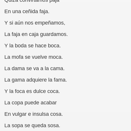
Quizá convirtamos paja
rona: Fundamento Y Sentimientos (Samuel Rodríguez Font
En una ceñida faja.
Y si aún nos empeñamos,
966 (Rogelio Muñoz Martínez)
La faja en caja guardamos.
e la Luz (Alberto Gil)
Y la boda se hace boca.
luita (Francesc Miñana)
La mofa se vuelve moca.
 Claudio Suárez Santana)
La dama se va a la cama.
 no latino (Pedro Zurita)
La gama adquiere la fama.
ro Zurita, Ex Secretario Unión Mundial de Ciegos (Pedro Zur
Y la foca es dulce coca.
o Zurita, Ex Secretari Unió Mundial de Cecs, català (Pedro Zu
La copa puede acabar
ntina del Monumento a Luis Braille, 1980 (editora Nacional 
En vulgar e insulsa cosa.
ián Baquero, Conferencia (David López)
La sopa se queda sosa.