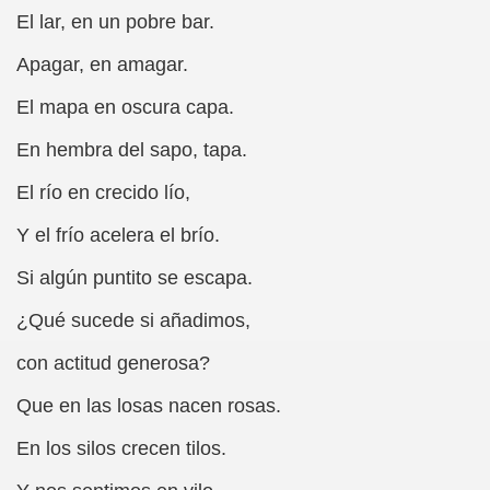
cción de Obstáculos (Juurmaa, J.)
El lar, en un pobre bar.
emas de Escritura Táctil para Lectores con Ceguera o Disca
Apagar, en amagar.
ón de Hombres Ilustres de París (César Puente)
El mapa en oscura capa.
En hembra del sapo, tapa.
ó 150è Aniversari mort de Louis Braille (CPB de l'ONCE a B
El río en crecido lío,
n Maestro (F. Javier Bernal García)
Y el frío acelera el brío.
ntonio Vicente (F. Javier Bernal)
Si algún puntito se escapa.
no Paz)
¿Qué sucede si añadimos,
n Figueroa)
con actitud generosa?
ngénita (Puri Águila)
Que en las losas nacen rosas.
obar las Oposiciones (Elena Rodrigo)
En los silos crecen tilos.
ionales (Luis Eduardo Martínez)