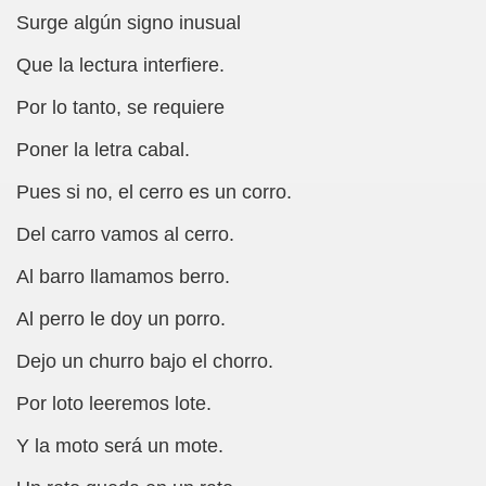
ovia 30-11-11 (Pedro Zurita)
Surge algún signo inusual
adernos Horizontes, Enrique Elissalde y Carmen Roig)
Que la lectura interfiere.
(Antonio Martín Figueroa)
Por lo tanto, se requiere
to)
Poner la letra cabal.
zquez)
Pues si no, el cerro es un corro.
Del carro vamos al cerro.
 Lectobraillístico (Egosan)
Al barro llamamos berro.
 Cabrerizo)
Al perro le doy un porro.
ez Otero)
Dejo un churro bajo el chorro.
ajedrecistas ciegos (Roberto Enjuto)
Por loto leeremos lote.
nio Martín Figueroa)
Y la moto será un mote.
Miguel Ángel Vázquez)