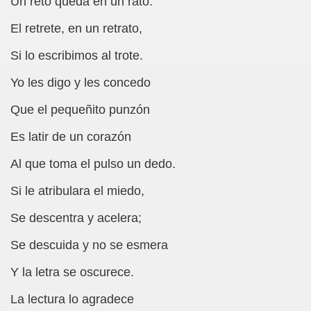
Un reto queda en un rato.
sell Vera)
El retrete, en un retrato,
alego (Manuel González Otero)
Si lo escribimos al trote.
 Sistema Braille (María Jesús Cañamares)
Yo les digo y les concedo
io 2000 (Fermín Tamayo)
Que el pequeñito punzón
sta Hablada Colegio Santiago Apóstol ONCE Pontevedra)
Es latir de un corazón
Al que toma el pulso un dedo.
lio-Agosto 2001 (Fermín Tamayo)
Si le atribulara el miedo,
cia (Pedro A. Zurita)
Se descentra y acelera;
brero 2005 (Fermín Tamayo)
Se descuida y no se esmera
rzo 2005 (Fermín Tamayo)
Y la letra se oscurece.
brero 2011 (Fermín Tamayo)
La lectura lo agradece
ar la Participación de las Personas Deficientes Visuales en.