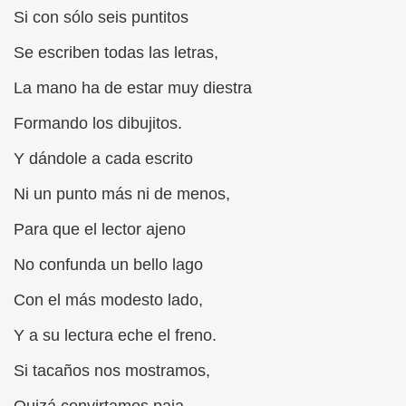
Si con sólo seis puntitos
onet Borrás)
Se escriben todas las letras,
ipación Social, Córdoba 03-03-09 (Pedro A. Zurita)
La mano ha de estar muy diestra
ción de Sor Sacramento)
Formando los dibujitos.
ue Elissalde)
Y dándole a cada escrito
rcelona 1ª Escuela de Ciegos Que Hubo en España (Jesús 
Ni un punto más ni de menos,
04-06-09 (Pedro Zurita)
Para que el lector ajeno
urita)
No confunda un bello lago
erencia (Francisco Javier Bernal García)
Con el más modesto lado,
njuto)
Y a su lectura eche el freno.
ientes (Roberto Enjuto)
Si tacaños nos mostramos,
urita)