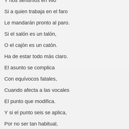
Y nos sentimos en vilo
dagógica de la Educación Especial de la Mano de Sidonio 
Si a quien trabaja en el faro
do Mi Vida (Teresa Bornez Abascal)
Le mandarán pronto al paro.
vador Pérez)
Si el salón es un talón,
O el cajón es un catón.
e Cómo Ayudar a Personas con Discapacidad Visual
Ha de estar todo más claro.
le (Pedro Zurita)
El asunto se complica
(Angelines sánchez Herrero)
Con equívocos fatales,
(Álvaro Cuetos Suárez)
Cuando afecta a las vocales
onzález Otero)
El punto que modifica.
rique Elissalde)
Y si el punto seis se aplica,
onencia (Lídia León Esteban Y Víctor Martínez Maheux)
Por no ser tan habitual,