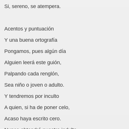
Si, sereno, se atempera.
chez Oliva)
cia la Luz (Brígida Rivas Ordóñez)
Acentos y puntuación
é Mas Sancho)
Y una buena ortografía
María Jesús Sánchez Oliva)
Pongamos, pues algún día
María Jesús Cañamares)
Alguien leerá este guión,
tonio Martín Figueroa)
Palpando cada renglón,
Sea niño o joven o adulto.
ana (César Puente Fuente)
Y tendremos por inculto
aje a Louis Braille (Alberto Gil)
A quien, si ha de poner celo,
rcía)
Acaso haya escrito cero.
Pedro Rosell Vera)