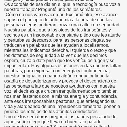
Os acordáis de ese día en el que la tecnología puso voz a
onet Borrás)
nuestro trabajo? Preguntó uno de los semáforos.
¡Cómo no nos vamos acordar! Exclamó otro, ese avance
ipación Social, Córdoba 03-03-09 (Pedro A. Zurita)
supuso el principio de autonomía a la hora de que las
personas ciegas pudieran cruzar una calle con seguridad.
ción de Sor Sacramento)
Nuestra palabra, que a los oídos de los transeúntes y
vecinos es un insoportable constante pitido que les aturde
y perturba su descanso, para las personas ciegas, se
ue Elissalde)
traducen en palabras que les ayudan a localizarnos,
mientras les indicamos derecha, izquierda o recto y que
rcelona 1ª Escuela de Ciegos Que Hubo en España (Jesús 
los dotamos de seguridad a la vez que les decimos
espera, cruza o date prisa que los vehículos rugen y se
04-06-09 (Pedro Zurita)
impacientan. Hay algunas ocasiones en las que nos faltan
palabras, para expresar con energía y contundencia,
nuestra indignación cuando algún conductor tiene la
urita)
osadía de desautorizarnos y provoca el desconcierto de
las personas a las que nosotros ayudamos con nuestra
erencia (Francisco Javier Bernal García)
voz, al decirles que crucen tranquilamente; pero también
nos manifestamos con la misma energía y contundencia
njuto)
ante esos irresponsables peatones, que arriesgando su
vida y alardeando de una imprudencia temeraria, ponen a
prueba los reflejos de los atónitos conductores.
ientes (Roberto Enjuto)
Uno de los semáforos preguntó: os habéis percatado de
aquel señor ciego que lleva un buen rato parado
urita)
esperando para cruzar? Sí, respondió uno de ellos; la