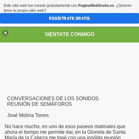
Este sitio web fue creado gratuitamente con
PaginaWebGratis.es
. ¿Quieres
tener tu propio sitio web?
REGÍSTRATE GRATIS
SIÉNTATE CONMIGO
Pedro Zurita)
CONVERSACIONES DE LOS SONIDOS
edro Zurita)
REUNIÓN DE SEMÁFOROS
breu (Pedro Zurita)
José Molina Torres
ncia (grup d'Afiliats CRE ONCE Barcelona, Català y Castel
No hace mucho, en uno de esos paseos matinales que
ahora el tiempo me permite dar, en la Glorieta de Santa
María de la Cabeza me topé con una insólita reunión
iscapacidad Visual (Pedro Zurita)