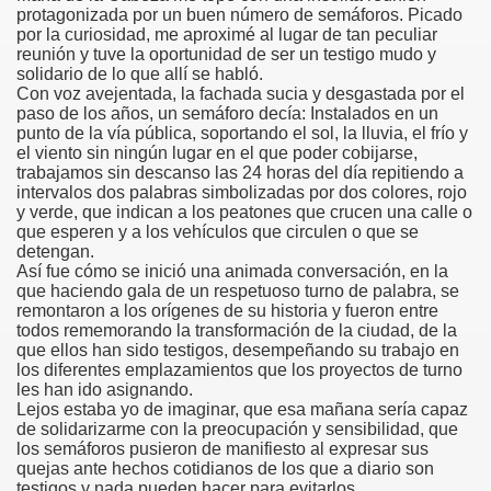
protagonizada por un buen número de semáforos. Picado
por la curiosidad, me aproximé al lugar de tan peculiar
 de los Ciegos (Pablo Madrid Herruzo)
reunión y tuve la oportunidad de ser un testigo mudo y
solidario de lo que allí se habló.
Castillo Bejarano)
Con voz avejentada, la fachada sucia y desgastada por el
paso de los años, un semáforo decía: Instalados en un
punto de la vía pública, soportando el sol, la lluvia, el frío y
n León (Juan José Miñana)
el viento sin ningún lugar en el que poder cobijarse,
trabajamos sin descanso las 24 horas del día repitiendo a
rta a Charles Barbier (Pablo Madrid Herruzo)
intervalos dos palabras simbolizadas por dos colores, rojo
y verde, que indican a los peatones que crucen una calle o
que esperen y a los vehículos que circulen o que se
l Mundo (Pedro Zurita)
detengan.
Así fue cómo se inició una animada conversación, en la
 y Sus Precios (Pedro Zurita)
que haciendo gala de un respetuoso turno de palabra, se
remontaron a los orígenes de su historia y fueron entre
emàtica de l'Adolescència en Nois-es Cecs i Deficients Vis
todos rememorando la transformación de la ciudad, de la
que ellos han sido testigos, desempeñando su trabajo en
los diferentes emplazamientos que los proyectos de turno
ción a Desarrollar CRE Joan Amades ONCE, 1990 (Miquel Al
les han ido asignando.
Lejos estaba yo de imaginar, que esa mañana sería capaz
tura en Peligro de Extinción (Eutiquio Cabrerizo)
de solidarizarme con la preocupación y sensibilidad, que
los semáforos pusieron de manifiesto al expresar sus
Para Todos (Pedro Zurita)
quejas ante hechos cotidianos de los que a diario son
testigos y nada pueden hacer para evitarlos.