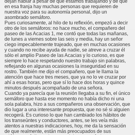
dejan hablar a pesar de que estamos trabajando y de que
en esa franja hay muchas personas que requieren de
dagógica de la Educación Especial de la Mano de Sidonio 
nuestra voz para su autonomía personal, dijo un
asombrado semáforo.
do Mi Vida (Teresa Bornez Abascal)
Pues curiosamente, al hilo de tu reflexión, empezó a decir
otro de los semáforos: no hace mucho, el compañero del
paseo de las Acacias 1, me contó que todas las mañanas,
vador Pérez)
de lunes a viernes sobre las seis y media, hay un señor
ciego impecablemente trajeado, que en muchas ocasiones
e Cómo Ayudar a Personas con Discapacidad Visual
y cuando no recibe ayuda de nadie, se atreve a cruzar él
sólo el amplio Paseo de las Acacias y lo curioso, es que
le (Pedro Zurita)
siempre lo hace respetando nuestro trabajo sin palabras,
reflejando en algunas ocasiones la inseguridad en su
rostro. También me dijo el compañero, que le llama la
(Angelines sánchez Herrero)
atención que hace tres meses, que ya no lo ve cruzar por
ahí a esas horas, pero que sí lo hace dos horas y quince
(Álvaro Cuetos Suárez)
minutos después acompañado de una señora.
Cuando ya parecía que la reunión llegaba a su fin, el único
onzález Otero)
semáforo que hasta ese momento no había dicho ni una
sola palabra, hizo a sus compañeros una observación, que
dio lugar a una interesante propuesta, que no sé si alguien
rique Elissalde)
recogerá. Es curioso lo que han cambiado los hábitos de
los transeúntes y conductores, antes, se les veía más
onencia (Lídia León Esteban Y Víctor Martínez Maheux)
atentos a nuestras indicaciones, hoy, me da la sensación
de que realmente, están más preocupados de sus