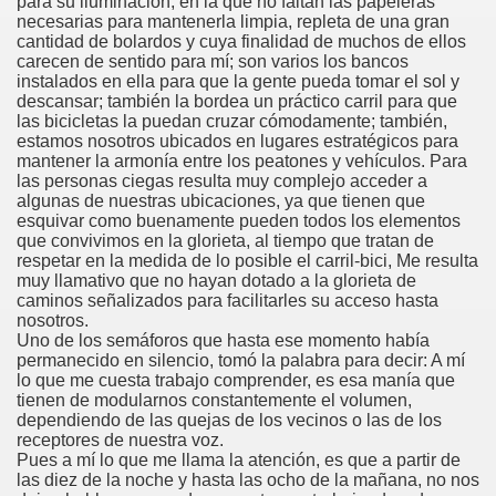
para su iluminación, en la que no faltan las papeleras
cción de Obstáculos (Juurmaa, J.)
necesarias para mantenerla limpia, repleta de una gran
cantidad de bolardos y cuya finalidad de muchos de ellos
emas de Escritura Táctil para Lectores con Ceguera o Disca
carecen de sentido para mí; son varios los bancos
instalados en ella para que la gente pueda tomar el sol y
descansar; también la bordea un práctico carril para que
ón de Hombres Ilustres de París (César Puente)
las bicicletas la puedan cruzar cómodamente; también,
estamos nosotros ubicados en lugares estratégicos para
ó 150è Aniversari mort de Louis Braille (CPB de l'ONCE a B
mantener la armonía entre los peatones y vehículos. Para
las personas ciegas resulta muy complejo acceder a
n Maestro (F. Javier Bernal García)
algunas de nuestras ubicaciones, ya que tienen que
esquivar como buenamente pueden todos los elementos
que convivimos en la glorieta, al tiempo que tratan de
ntonio Vicente (F. Javier Bernal)
respetar en la medida de lo posible el carril-bici, Me resulta
muy llamativo que no hayan dotado a la glorieta de
no Paz)
caminos señalizados para facilitarles su acceso hasta
nosotros.
Uno de los semáforos que hasta ese momento había
n Figueroa)
permanecido en silencio, tomó la palabra para decir: A mí
lo que me cuesta trabajo comprender, es esa manía que
ngénita (Puri Águila)
tienen de modularnos constantemente el volumen,
dependiendo de las quejas de los vecinos o las de los
obar las Oposiciones (Elena Rodrigo)
receptores de nuestra voz.
Pues a mí lo que me llama la atención, es que a partir de
las diez de la noche y hasta las ocho de la mañana, no nos
ionales (Luis Eduardo Martínez)