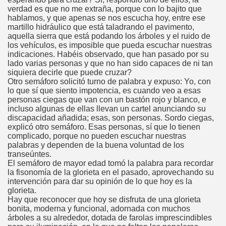
verdad es que no me extraña, porque con lo bajito que
hablamos, y que apenas se nos escucha hoy, entre ese
rona: Fundamento Y Sentimientos (Samuel Rodríguez Font
martillo hidráulico que está taladrando el pavimento,
aquella sierra que está podando los árboles y el ruido de
966 (Rogelio Muñoz Martínez)
los vehículos, es imposible que pueda escuchar nuestras
indicaciones. Habéis observado, que han pasado por su
e la Luz (Alberto Gil)
lado varias personas y que no han sido capaces de ni tan
siquiera decirle que puede cruzar?
Otro semáforo solicitó turno de palabra y expuso: Yo, con
luita (Francesc Miñana)
lo que sí que siento impotencia, es cuando veo a esas
personas ciegas que van con un bastón rojo y blanco, e
 Claudio Suárez Santana)
incluso algunas de ellas llevan un cartel anunciando su
discapacidad añadida; esas, son personas. Sordo ciegas,
 no latino (Pedro Zurita)
explicó otro semáforo. Esas personas, sí que lo tienen
complicado, porque no pueden escuchar nuestras
palabras y dependen de la buena voluntad de los
ro Zurita, Ex Secretario Unión Mundial de Ciegos (Pedro Zur
transeúntes.
El semáforo de mayor edad tomó la palabra para recordar
o Zurita, Ex Secretari Unió Mundial de Cecs, català (Pedro Zu
la fisonomía de la glorieta en el pasado, aprovechando su
intervención para dar su opinión de lo que hoy es la
ntina del Monumento a Luis Braille, 1980 (editora Nacional 
glorieta.
Hay que reconocer que hoy se disfruta de una glorieta
bonita, moderna y funcional, adornada con muchos
ián Baquero, Conferencia (David López)
árboles a su alrededor, dotada de farolas imprescindibles