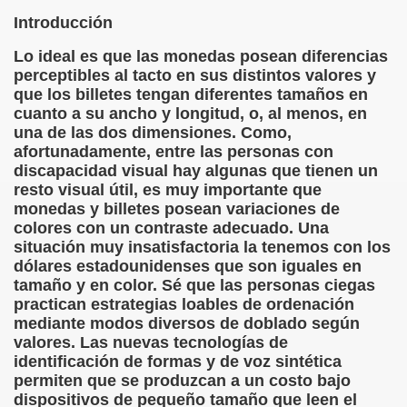
Introducción
 de los Ciegos (Pablo Madrid Herruzo)
Lo ideal es que las monedas posean diferencias
perceptibles al tacto en sus distintos valores y
Castillo Bejarano)
que los billetes tengan diferentes tamaños en
cuanto a su ancho y longitud, o, al menos, en
n León (Juan José Miñana)
una de las dos dimensiones. Como,
afortunadamente, entre las personas con
rta a Charles Barbier (Pablo Madrid Herruzo)
discapacidad visual hay algunas que tienen un
resto visual útil, es muy importante que
l Mundo (Pedro Zurita)
monedas y billetes posean variaciones de
colores con un contraste adecuado. Una
 y Sus Precios (Pedro Zurita)
situación muy insatisfactoria la tenemos con los
dólares estadounidenses que son iguales en
emàtica de l'Adolescència en Nois-es Cecs i Deficients Vis
tamaño y en color. Sé que las personas ciegas
practican estrategias loables de ordenación
ción a Desarrollar CRE Joan Amades ONCE, 1990 (Miquel Al
mediante modos diversos de doblado según
valores. Las nuevas tecnologías de
tura en Peligro de Extinción (Eutiquio Cabrerizo)
identificación de formas y de voz sintética
permiten que se produzcan a un costo bajo
Para Todos (Pedro Zurita)
dispositivos de pequeño tamaño que leen el