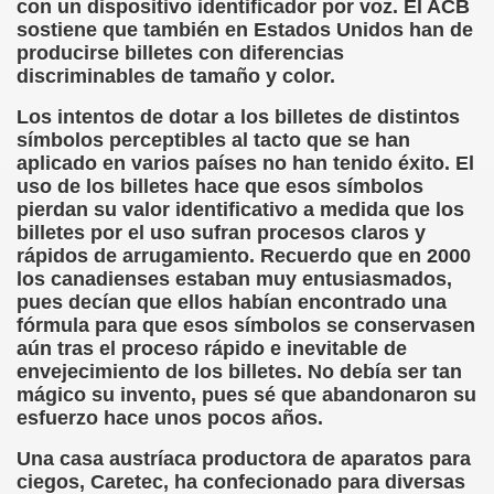
con un dispositivo identificador por voz. El ACB
sostiene que también en Estados Unidos han de
rona: Fundamento Y Sentimientos (Samuel Rodríguez Font
producirse billetes con diferencias
discriminables de tamaño y color.
966 (Rogelio Muñoz Martínez)
Los intentos de dotar a los billetes de distintos
e la Luz (Alberto Gil)
símbolos perceptibles al tacto que se han
aplicado en varios países no han tenido éxito. El
luita (Francesc Miñana)
uso de los billetes hace que esos símbolos
pierdan su valor identificativo a medida que los
 Claudio Suárez Santana)
billetes por el uso sufran procesos claros y
rápidos de arrugamiento. Recuerdo que en 2000
 no latino (Pedro Zurita)
los canadienses estaban muy entusiasmados,
pues decían que ellos habían encontrado una
ro Zurita, Ex Secretario Unión Mundial de Ciegos (Pedro Zur
fórmula para que esos símbolos se conservasen
aún tras el proceso rápido e inevitable de
o Zurita, Ex Secretari Unió Mundial de Cecs, català (Pedro Zu
envejecimiento de los billetes. No debía ser tan
mágico su invento, pues sé que abandonaron su
ntina del Monumento a Luis Braille, 1980 (editora Nacional 
esfuerzo hace unos pocos años.
Una casa austríaca productora de aparatos para
ián Baquero, Conferencia (David López)
ciegos, Caretec, ha confecionado para diversas