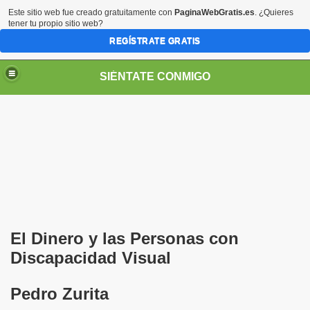
Este sitio web fue creado gratuitamente con
PaginaWebGratis.es
. ¿Quieres
tener tu propio sitio web?
REGÍSTRATE GRATIS
SIÉNTATE CONMIGO
Pedro Zurita)
edro Zurita)
El Dinero y las Personas con
breu (Pedro Zurita)
Discapacidad Visual
ncia (grup d'Afiliats CRE ONCE Barcelona, Català y Castel
Pedro Zurita
iscapacidad Visual (Pedro Zurita)