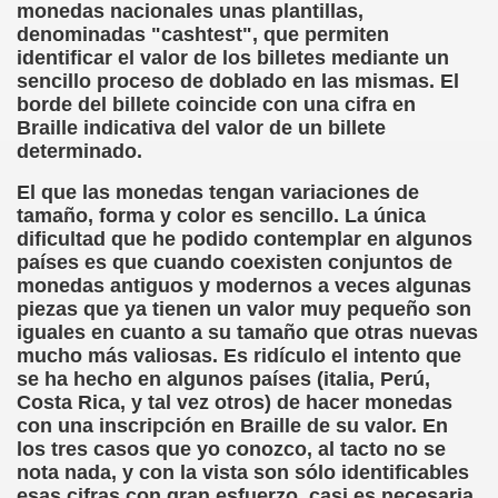
monedas nacionales unas plantillas,
cción de Obstáculos (Juurmaa, J.)
denominadas "cashtest", que permiten
identificar el valor de los billetes mediante un
emas de Escritura Táctil para Lectores con Ceguera o Disca
sencillo proceso de doblado en las mismas. El
borde del billete coincide con una cifra en
ón de Hombres Ilustres de París (César Puente)
Braille indicativa del valor de un billete
determinado.
ó 150è Aniversari mort de Louis Braille (CPB de l'ONCE a B
El que las monedas tengan variaciones de
n Maestro (F. Javier Bernal García)
tamaño, forma y color es sencillo. La única
dificultad que he podido contemplar en algunos
ntonio Vicente (F. Javier Bernal)
países es que cuando coexisten conjuntos de
monedas antiguos y modernos a veces algunas
no Paz)
piezas que ya tienen un valor muy pequeño son
iguales en cuanto a su tamaño que otras nuevas
n Figueroa)
mucho más valiosas. Es ridículo el intento que
se ha hecho en algunos países (italia, Perú,
ngénita (Puri Águila)
Costa Rica, y tal vez otros) de hacer monedas
con una inscripción en Braille de su valor. En
obar las Oposiciones (Elena Rodrigo)
los tres casos que yo conozco, al tacto no se
nota nada, y con la vista son sólo identificables
ionales (Luis Eduardo Martínez)
esas cifras con gran esfuerzo, casi es necesaria