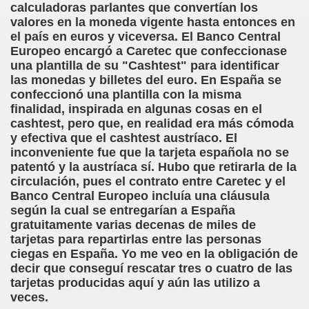
calculadoras parlantes que convertían los
valores en la moneda vigente hasta entonces en
chez Oliva)
el país en euros y viceversa. El Banco Central
Europeo encargó a Caretec que confeccionase
cia la Luz (Brígida Rivas Ordóñez)
una plantilla de su "Cashtest" para identificar
las monedas y billetes del euro. En España se
é Mas Sancho)
confeccionó una plantilla con la misma
finalidad, inspirada en algunas cosas en el
María Jesús Sánchez Oliva)
cashtest, pero que, en realidad era más cómoda
y efectiva que el cashtest austríaco. El
María Jesús Cañamares)
inconveniente fue que la tarjeta española no se
patentó y la austríaca sí. Hubo que retirarla de la
tonio Martín Figueroa)
circulación, pues el contrato entre Caretec y el
Banco Central Europeo incluía una cláusula
ana (César Puente Fuente)
según la cual se entregarían a España
gratuitamente varias decenas de miles de
aje a Louis Braille (Alberto Gil)
tarjetas para repartirlas entre las personas
ciegas en España. Yo me veo en la obligación de
rcía)
decir que conseguí rescatar tres o cuatro de las
tarjetas producidas aquí y aún las utilizo a
Pedro Rosell Vera)
veces.