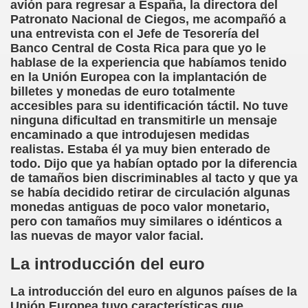
avión para regresar a España, la directora del
ovia 30-11-11 (Pedro Zurita)
Patronato Nacional de Ciegos, me acompañó a
una entrevista con el Jefe de Tesorería del
adernos Horizontes, Enrique Elissalde y Carmen Roig)
Banco Central de Costa Rica para que yo le
hablase de la experiencia que habíamos tenido
(Antonio Martín Figueroa)
en la Unión Europea con la implantación de
billetes y monedas de euro totalmente
to)
accesibles para su identificación táctil. No tuve
ninguna dificultad en transmitirle un mensaje
zquez)
encaminado a que introdujesen medidas
realistas. Estaba él ya muy bien enterado de
 Lectobraillístico (Egosan)
todo. Dijo que ya habían optado por la diferencia
de tamaños bien discriminables al tacto y que ya
 Cabrerizo)
se había decidido retirar de circulación algunas
monedas antiguas de poco valor monetario,
ez Otero)
pero con tamaños muy similares o idénticos a
las nuevas de mayor valor facial.
ajedrecistas ciegos (Roberto Enjuto)
La introducción del euro
nio Martín Figueroa)
La introducción del euro en algunos países de la
Miguel Ángel Vázquez)
Unión Europea tuvo características que