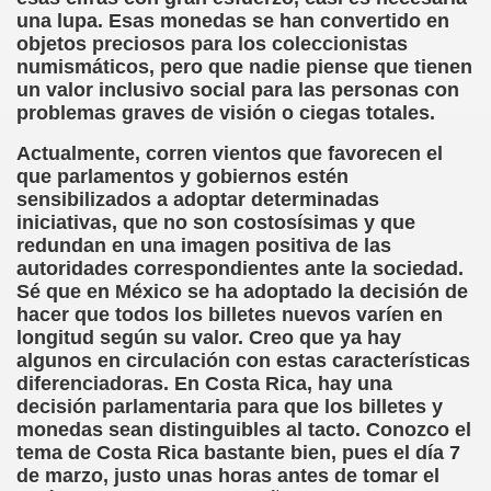
una lupa. Esas monedas se han convertido en
dagógica de la Educación Especial de la Mano de Sidonio 
objetos preciosos para los coleccionistas
numismáticos, pero que nadie piense que tienen
do Mi Vida (Teresa Bornez Abascal)
un valor inclusivo social para las personas con
problemas graves de visión o ciegas totales.
vador Pérez)
Actualmente, corren vientos que favorecen el
e Cómo Ayudar a Personas con Discapacidad Visual
que parlamentos y gobiernos estén
sensibilizados a adoptar determinadas
le (Pedro Zurita)
iniciativas, que no son costosísimas y que
redundan en una imagen positiva de las
(Angelines sánchez Herrero)
autoridades correspondientes ante la sociedad.
Sé que en México se ha adoptado la decisión de
(Álvaro Cuetos Suárez)
hacer que todos los billetes nuevos varíen en
longitud según su valor. Creo que ya hay
onzález Otero)
algunos en circulación con estas características
diferenciadoras. En Costa Rica, hay una
rique Elissalde)
decisión parlamentaria para que los billetes y
monedas sean distinguibles al tacto. Conozco el
onencia (Lídia León Esteban Y Víctor Martínez Maheux)
tema de Costa Rica bastante bien, pues el día 7
de marzo, justo unas horas antes de tomar el