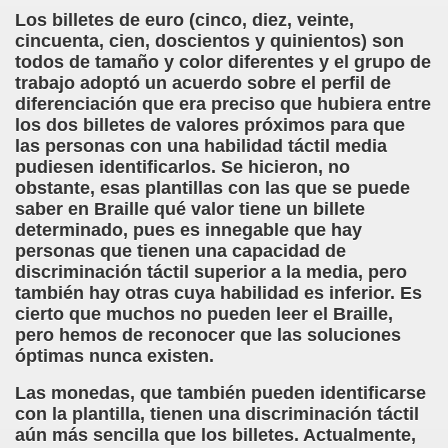
ión de los Niños Invidentes hasta la Puesta en Marcha de s
Los billetes de euro (cinco, diez, veinte,
cincuenta, cien, doscientos y quinientos) son
 Opción de Pasado, de Presente y de Futuro (Equipos del 
todos de tamaño y color diferentes y el grupo de
trabajo adoptó un acuerdo sobre el perfil de
talà (Pedro Zurita)
diferenciación que era preciso que hubiera entre
los dos billetes de valores próximos para que
las personas con una habilidad táctil media
ego (Pedro Zurita)
pudiesen identificarlos. Se hicieron, no
obstante, esas plantillas con las que se puede
sturiano (Pedro Zurita)
saber en Braille qué valor tiene un billete
determinado, pues es innegable que hay
Irekia, Euskera (Pedro Zurita)
personas que tienen una capacidad de
discriminación táctil superior a la media, pero
ncierto de San Ovidio (Roberto Enjuto)
también hay otras cuya habilidad es inferior. Es
cierto que muchos no pueden leer el Braille,
io Soto Galán)
pero hemos de reconocer que las soluciones
óptimas nunca existen.
raille (M. R. Olson)
Las monedas, que también pueden identificarse
tein Fellenius)
con la plantilla, tienen una discriminación táctil
aún más sencilla que los billetes. Actualmente,
rios)