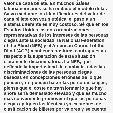
valor de cada billete. En muchos países
onet Borrás)
latinoamericanos se ha imitado el modelo dólar.
Salvo mediante los identificadores del valor de
ipación Social, Córdoba 03-03-09 (Pedro A. Zurita)
cada billete con voz sintética, el paso a un
sistema diferente es muy costoso. Sé que en los
ción de Sor Sacramento)
Estados Unidos las dos organizaciones
representativas de los intereses de las personas
ue Elissalde)
ciegas ante la sociedad, la National Federation
of the Blind (NFB) y el American Council of the
rcelona 1ª Escuela de Ciegos Que Hubo en España (Jesús 
Blind (ACB) mantienen posturas contrapuestas
respecto a la superación de esta situación
04-06-09 (Pedro Zurita)
claramente discriminatoria. La NFB, que
defiende la imperiosidad de combatir todas las
urita)
discriminaciones de las personas ciegas
basadas en concepciones erróneas de lo que
erencia (Francisco Javier Bernal García)
pueden y no pueden hacer las personas ciegas,
piensa que el coste de transformar lo que hay
njuto)
ahora sería demasiado elevado y que es mucho
más conveniente promover el que las personas
ientes (Roberto Enjuto)
ciegas apliquen las técnicas ya existentes de
clasificación de billetes por valores y se cuente
urita)