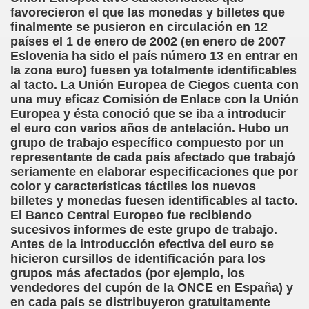
favorecieron el que las monedas y billetes que
sell Vera)
finalmente se pusieron en circulación en 12
países el 1 de enero de 2002 (en enero de 2007
alego (Manuel González Otero)
Eslovenia ha sido el país número 13 en entrar en
la zona euro) fuesen ya totalmente identificables
 Sistema Braille (María Jesús Cañamares)
al tacto. La Unión Europea de Ciegos cuenta con
una muy eficaz Comisión de Enlace con la Unión
io 2000 (Fermín Tamayo)
Europea y ésta conoció que se iba a introducir
el euro con varios años de antelación. Hubo un
sta Hablada Colegio Santiago Apóstol ONCE Pontevedra)
grupo de trabajo específico compuesto por un
representante de cada país afectado que trabajó
lio-Agosto 2001 (Fermín Tamayo)
seriamente en elaborar especificaciones que por
color y características táctiles los nuevos
cia (Pedro A. Zurita)
billetes y monedas fuesen identificables al tacto.
El Banco Central Europeo fue recibiendo
brero 2005 (Fermín Tamayo)
sucesivos informes de este grupo de trabajo.
Antes de la introducción efectiva del euro se
rzo 2005 (Fermín Tamayo)
hicieron cursillos de identificación para los
grupos más afectados (por ejemplo, los
brero 2011 (Fermín Tamayo)
vendedores del cupón de
la ONCE en España) y
en cada país se distribuyeron gratuitamente
ar la Participación de las Personas Deficientes Visuales en.