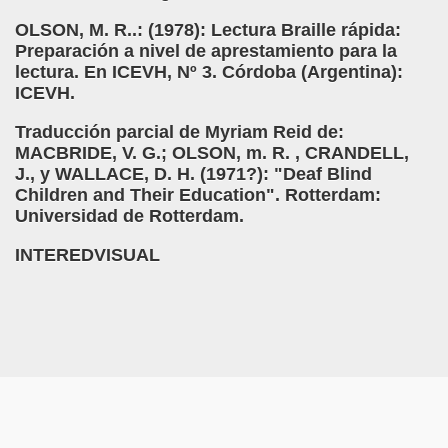
OLSON, M. R..: (1978): Lectura Braille rápida:
el Alumnado y Carta del Director a los padres (Col. Sant
Preparación a nivel de aprestamiento para la
lectura. En ICEVH, Nº 3. Córdoba (Argentina):
l Braille Como Medio de Lectura y Escritura (Dr. Phil Hatlen
ICEVH.
arcelona (Àngel Mas Parera)
Traducción parcial de Myriam Reid de:
MACBRIDE, V. G.; OLSON, m. R. , CRANDELL,
o (Alberto Gil)
J., y WALLACE, D. H. (1971?): "Deaf Blind
Children and Their Education". Rotterdam:
rto Gil)
Universidad de Rotterdam.
stina Ruiz Carrión)
INTEREDVISUAL
ONCE Barcelona (Àngel Mas Parera)
do Centenera)
Martín Figueroa)
unes 4 de Enero de 2016 (Alberto gil)