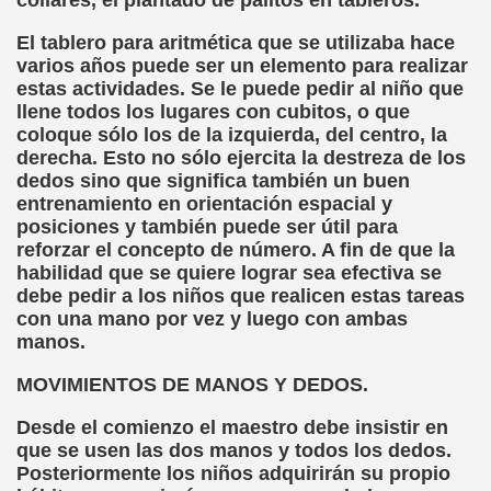
collares, el plantado de palitos en tableros.
ovia 30-11-11 (Pedro Zurita)
El tablero para aritmética que se utilizaba hace
adernos Horizontes, Enrique Elissalde y Carmen Roig)
varios años puede ser un elemento para realizar
estas actividades. Se le puede pedir al niño que
(Antonio Martín Figueroa)
llene todos los lugares con cubitos, o que
coloque sólo los de la izquierda, del centro, la
to)
derecha. Esto no sólo ejercita la destreza de los
dedos sino que significa también un buen
zquez)
entrenamiento en orientación espacial y
posiciones y también puede ser útil para
 Lectobraillístico (Egosan)
reforzar el concepto de número. A fin de que la
habilidad que se quiere lograr sea efectiva se
 Cabrerizo)
debe pedir a los niños que realicen estas tareas
con una mano por vez y luego con ambas
ez Otero)
manos.
ajedrecistas ciegos (Roberto Enjuto)
MOVIMIENTOS DE MANOS Y DEDOS.
nio Martín Figueroa)
Desde el comienzo el maestro debe insistir en
que se usen las dos manos y todos los dedos.
Miguel Ángel Vázquez)
Posteriormente los niños adquirirán su propio