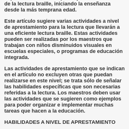
de la lectura braille, iniciando la enseñanza
onet Borrás)
desde la más temprana edad.
ipación Social, Córdoba 03-03-09 (Pedro A. Zurita)
Este artículo sugiere varias actividades a nivel
de aprestamiento para la lectura que llevarán a
ción de Sor Sacramento)
una eficiente lectura braille. Estas actividades
pueden ser realizadas por los maestros que
ue Elissalde)
trabajan con niños disminuidos visuales en
escuelas especiales, o programas de educación
rcelona 1ª Escuela de Ciegos Que Hubo en España (Jesús 
integrada.
04-06-09 (Pedro Zurita)
Las actividades de aprestamiento que se indican
en el artículo no excluyen otras que puedan
urita)
realizarse en este nivel; se trata sólo de señalar
las habilidades específicas que son necesarias
erencia (Francisco Javier Bernal García)
referidas a la lectura. Los maestros deben usar
las actividades que se sugieren como ejemplos
njuto)
para poder organizar e implementar muchas
tareas que hacen a la educación.
ientes (Roberto Enjuto)
HABILIDADES A NIVEL DE APRESTAMIENTO
urita)