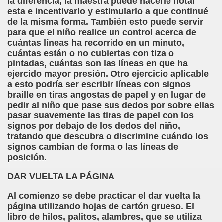
la diferencia, la maestra puede hacerle notar
esta e incentivarlo y estimularlo a que continué
n Figueroa)
de la misma forma. También esto puede servir
para que el niño realice un control acerca de
alance y perspectivas (Enrique Elissalde)
cuántas líneas ha recorrido en un minuto,
cuántas están o no cubiertas con tiza o
ía Jesús Cañamares)
pintadas, cuántas son las líneas en que ha
ejercido mayor presión. Otro ejercicio aplicable
amino de Santiago (Angelines sánchez Herrero)
a esto podría ser escribir líneas con signos
braille en tiras angostas de papel y en lugar de
(Manuel González Otero)
pedir al niño que pase sus dedos por sobre ellas
pasar suavemente las tiras de papel con los
n Disminución Visual Grave (Pedro Zurita)
signos por debajo de los dedos del niño,
tratando que descubra o discrimine cuándo los
(Manuel gonzález Otero)
signos cambian de forma o las líneas de
posición.
Gil)
DAR VUELTA LA PÁGINA
 Castellano e Italiano (Pedro Zurita)
Al comienzo se debe practicar el dar vuelta la
página utilizando hojas de cartón grueso. El
e la ONCE de Pontevedra (Blas Vázquez Rodríguez)
libro de hilos, palitos, alambres, que se utiliza