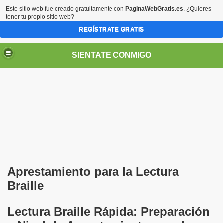
Este sitio web fue creado gratuitamente con
PaginaWebGratis.es
. ¿Quieres
tener tu propio sitio web?
REGÍSTRATE GRATIS
SIÉNTATE CONMIGO
Pedro Zurita)
edro Zurita)
Aprestamiento para la Lectura
breu (Pedro Zurita)
Braille
ncia (grup d'Afiliats CRE ONCE Barcelona, Català y Castel
Lectura Braille Rápida: Preparación
iscapacidad Visual (Pedro Zurita)