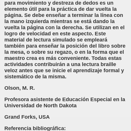
para movimiento y destreza de dedos es un
ctura (Carmen Bonet Borrás)
elemento útil para la práctica de dar vuelta la
página. Se debe enseñar a terminar la línea con
istema de Lectura para los Ciegos (Eutiquio Cabrerizo)
la mano izquierda mientras se está dando la
vuelta la página con la derecha. Se utilizan en el
 de Alicante (Juan José Miñana Estruch)
logro de velocidad en este aspecto. Este
material de lectura simulado se empleará
tín-Blas Sánchez)
también para enseñar la posición del libro sobre
la mesa, o sobre su regazo, o en la forma que el
Álvarez Sanz)
maestro crea es más conveniente. Todas estas
actividades contribuirán a una lectura braille
esas! (Lola Bogas)
veloz antes que se inicie el aprendizaje formal y
sistemático de la misma.
tudiante Ciego Integrado a la Escuela Regular (José Arias
Olson, M. R.
critura (María Jesús Cañamares)
Profesora asistente de Educación Especial en la
 Marcilla Solana)
Universidad de North Dakota
an Antonio Campos Sánchez)
Grand Forks, USA
Braille (Pedro Zurita)
Referencia bibliográfica: