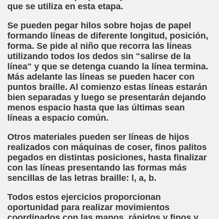
que se utiliza en esta etapa.
chez Oliva)
Se pueden pegar hilos sobre hojas de papel
formando líneas de diferente longitud, posición,
cia la Luz (Brígida Rivas Ordóñez)
forma. Se pide al niño que recorra las líneas
utilizando todos los dedos sin "salirse de la
é Mas Sancho)
línea" y que se detenga cuando la línea termina.
Más adelante las líneas se pueden hacer con
María Jesús Sánchez Oliva)
puntos braille. Al comienzo estas líneas estarán
bien separadas y luego se presentarán dejando
María Jesús Cañamares)
menos espacio hasta que las últimas sean
líneas a espacio común.
tonio Martín Figueroa)
Otros materiales pueden ser líneas de hijos
ana (César Puente Fuente)
realizados con máquinas de coser, finos palitos
pegados en distintas posiciones, hasta finalizar
aje a Louis Braille (Alberto Gil)
con las líneas presentando las formas más
sencillas de las letras braille: l, a, b.
rcía)
Todos estos ejercicios proporcionan
oportunidad para realizar movimientos
Pedro Rosell Vera)
coordinados con las manos, rápidos y finos y