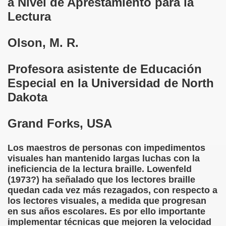
a Nivel de Aprestamiento para la
Lectura
 de los Ciegos (Pablo Madrid Herruzo)
Olson, M. R.
Castillo Bejarano)
n León (Juan José Miñana)
Profesora asistente de Educación
Especial en la Universidad de North
rta a Charles Barbier (Pablo Madrid Herruzo)
Dakota
l Mundo (Pedro Zurita)
Grand Forks, USA
 y Sus Precios (Pedro Zurita)
Los maestros de personas con impedimentos
emàtica de l'Adolescència en Nois-es Cecs i Deficients Vis
visuales han mantenido largas luchas con la
ineficiencia de la lectura braille. Lowenfeld
ción a Desarrollar CRE Joan Amades ONCE, 1990 (Miquel Al
(1973?) ha señalado que los lectores braille
quedan cada vez más rezagados, con respecto a
tura en Peligro de Extinción (Eutiquio Cabrerizo)
los lectores visuales, a medida que progresan
en sus años escolares. Es por ello importante
Para Todos (Pedro Zurita)
implementar técnicas que mejoren la velocidad