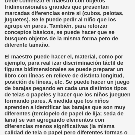
Debe comenzar el maestro con objetos
cción de Obstáculos (Juurmaa, J.)
tridimensionales grandes que presentan
marcadas diferencias entre sí (cubos, pelotas,
emas de Escritura Táctil para Lectores con Ceguera o Disca
juguetes). Se le puede pedir al niño que los
agrupe en pares. También, para reforzar
ón de Hombres Ilustres de París (César Puente)
conceptos básicos, se puede hacer que se
busquen objetos de la misma forma pero de
ó 150è Aniversari mort de Louis Braille (CPB de l'ONCE a B
diferente tamaño.
n Maestro (F. Javier Bernal García)
El maestro puede hacer el, material, como por
ejemplo, para real izar discriminación táctil de
ntonio Vicente (F. Javier Bernal)
figuras bidimensionales se puede preparar un
libro con líneas en relieve de distinta longitud,
no Paz)
posición de líneas, etc. Se puede hacer un juego
de barajas pegando en cada una distintos tipos
n Figueroa)
de telas o papeles y hacer que los niños jueguen
formando pares. A medida que los niños
ngénita (Puri Águila)
aprenden a identificar las barajas que son muy
diferentes (terciopelo de papel de lija; seda de
obar las Oposiciones (Elena Rodrigo)
lana) se van agregando elementos con
diferencias menos significativas (la misma
ionales (Luis Eduardo Martínez)
calidad de tela o papel pero diferentes formas o