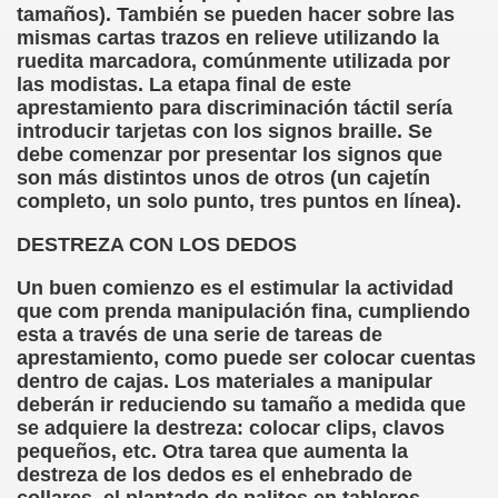
tamaños). También se pueden hacer sobre las
dagógica de la Educación Especial de la Mano de Sidonio 
mismas cartas trazos en relieve utilizando la
ruedita marcadora, comúnmente utilizada por
do Mi Vida (Teresa Bornez Abascal)
las modistas. La etapa final de este
aprestamiento para discriminación táctil sería
vador Pérez)
introducir tarjetas con los signos braille. Se
debe comenzar por presentar los signos que
e Cómo Ayudar a Personas con Discapacidad Visual
son más distintos unos de otros (un cajetín
completo, un solo punto, tres puntos en línea).
le (Pedro Zurita)
DESTREZA CON LOS DEDOS
(Angelines sánchez Herrero)
Un buen comienzo es el estimular la actividad
que com prenda manipulación fina, cumpliendo
(Álvaro Cuetos Suárez)
esta a través de una serie de tareas de
aprestamiento, como puede ser colocar cuentas
onzález Otero)
dentro de cajas. Los materiales a manipular
deberán ir reduciendo su tamaño a medida que
rique Elissalde)
se adquiere la destreza: colocar clips, clavos
pequeños, etc. Otra tarea que aumenta la
onencia (Lídia León Esteban Y Víctor Martínez Maheux)
destreza de los dedos es el enhebrado de