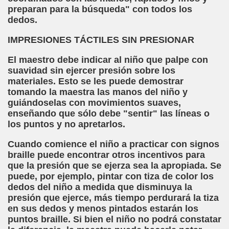
preparan para la búsqueda" con todos los
ión de los Niños Invidentes hasta la Puesta en Marcha de s
dedos.
 Opción de Pasado, de Presente y de Futuro (Equipos del 
IMPRESIONES TÁCTILES SIN PRESIONAR
talà (Pedro Zurita)
El maestro debe indicar al niño que palpe con
suavidad sin ejercer presión sobre los
ego (Pedro Zurita)
materiales. Esto se les puede demostrar
tomando la maestra las manos del niño y
sturiano (Pedro Zurita)
guiándoselas con movimientos suaves,
enseñando que sólo debe "sentir" las líneas o
Irekia, Euskera (Pedro Zurita)
los puntos y no apretarlos.
ncierto de San Ovidio (Roberto Enjuto)
Cuando comience el niño a practicar con signos
braille puede encontrar otros incentivos para
io Soto Galán)
que la presión que se ejerza sea la apropiada. Se
puede, por ejemplo, pintar con tiza de color los
raille (M. R. Olson)
dedos del niño a medida que disminuya la
presión que ejerce, más tiempo perdurará la tiza
tein Fellenius)
en sus dedos y menos pintados estarán los
puntos braille. Si bien el niño no podrá constatar
rios)