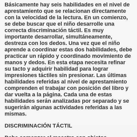
Básicamente hay seis habilidades en el nivel de
aprestamiento que se relacionan directamente
rona: Fundamento Y Sentimientos (Samuel Rodríguez Font
con la velocidad de la lectura. En un comienzo,
se debe buscar que el niño desarrolle una
966 (Rogelio Muñoz Martínez)
correcta discriminación táctil. Es muy
importante desarrollar, simultáneamente,
e la Luz (Alberto Gil)
destreza con los dedos. Una vez que el niño
aprende a coordinar estas dos habilidades, debe
luita (Francesc Miñana)
practicar un rápido y coordinado movimiento de
manos y dedos. En esta etapa necesita refinar
 Claudio Suárez Santana)
su tacto y adquirir habilidad para lograr
impresiones táctiles sin presionar. Las últimas
 no latino (Pedro Zurita)
habilidades referidas al nivel de aprestamiento
comprenden el trabajar con posición del libro y
ro Zurita, Ex Secretario Unión Mundial de Ciegos (Pedro Zur
dar vuelta a la página. Cada una de estas
habilidades serán analizadas por separado y se
o Zurita, Ex Secretari Unió Mundial de Cecs, català (Pedro Zu
sugerirán algunas actividades referidas a las
mismas.
ntina del Monumento a Luis Braille, 1980 (editora Nacional 
DISCRIMINACIÓN TÁCTIL
ián Baquero, Conferencia (David López)