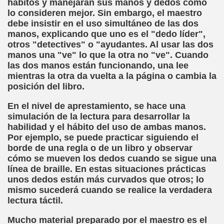
hábitos y manejarán sus manos y dedos como
sell Vera)
lo consideren mejor. Sin embargo, el maestro
debe insistir en el uso simultáneo de las dos
alego (Manuel González Otero)
manos, explicando que uno es el "dedo líder",
otros "detectives" o "ayudantes. Al usar las dos
 Sistema Braille (María Jesús Cañamares)
manos una "ve" lo que la otra no "ve". Cuando
las dos manos están funcionando, una lee
mientras la otra da vuelta a la página o cambia la
io 2000 (Fermín Tamayo)
posición del libro.
sta Hablada Colegio Santiago Apóstol ONCE Pontevedra)
En el nivel de aprestamiento, se hace una
simulación de la lectura para desarrollar la
lio-Agosto 2001 (Fermín Tamayo)
habilidad y el hábito del uso de ambas manos.
Por ejemplo, se puede practicar siguiendo el
cia (Pedro A. Zurita)
borde de una regla o de un libro y observar
cómo se mueven los dedos cuando se sigue una
brero 2005 (Fermín Tamayo)
línea de braille. En estas situaciones prácticas
unos dedos están más curvados que otros; lo
rzo 2005 (Fermín Tamayo)
mismo sucederá cuando se realice la verdadera
lectura táctil.
brero 2011 (Fermín Tamayo)
Mucho material preparado por el maestro es el
ar la Participación de las Personas Deficientes Visuales en.