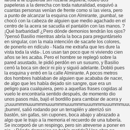
papeleras a la derecha con toda naturalidad, esquivó a
cuantas personas venían de frente como si las viera, pero
rona: Fundamento Y Sentimientos (Samuel Rodríguez Font
a punto de alcanzar la esquina con Almirante, ¡pumba!, se
chocó con la cabeza de alguien que medio agachado en el
966 (Rogelio Muñoz Martínez)
centro de la acera se sacudía el pantalón con las manos. ?
¡Qué barbaridad! ¿Pero dónde demonios tendrán los ojos?
e la Luz (Alberto Gil)
?pensó Basilio mientras abría la boca para preguntárselo
en singular, con la mala intención de sacarle los colores,
de ponerlo en ridículo - Nada me extraña que les dure la
luita (Francesc Miñana)
vista toda la vida-. Los usan tan poco que ni viviendo cien
años se les acaba. Pero el hombre se replegó sobre la
 Claudio Suárez Santana)
pared asustado, le pidió perdón en un susurro, y Basilio
cerró la boca sin decir ni pío y siguió adelante. Dobló pues
 no latino (Pedro Zurita)
la esquina y entró en la calle Almirante. A pocos metros
dos hombres hablaban de alguien que acababa de nacer,
de algo que les había dejado sin sangre, que era un
ro Zurita, Ex Secretario Unión Mundial de Ciegos (Pedro Zur
peligro para cualquiera, pero a aquellas frases cogidas al
vuelo le encontraría sentido después, de momento dio
o Zurita, Ex Secretari Unió Mundial de Cecs, català (Pedro Zu
unos pasos más, bajó el bordillo para cambiar de acera y
¡zuuummmuuummmuuummmuuummmuuummmuuummmuu
ntina del Monumento a Luis Braille, 1980 (editora Nacional 
¡bumm!, salió rodando por un terraplén y aterrizó sin
bastón, sin gafas, sin cupones, boca abajo y abrazado a
algo que le trajo a la memoria el recuerdo de una tubería.
ián Baquero, Conferencia (David López)
Se incorporó de un respingo, pero sin atreverse a poner en