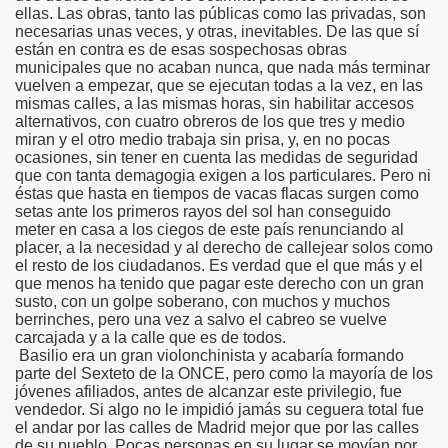
ellas. Las obras, tanto las públicas como las privadas, son
necesarias unas veces, y otras, inevitables. De las que sí
 de los Ciegos (Pablo Madrid Herruzo)
están en contra es de esas sospechosas obras
municipales que no acaban nunca, que nada más terminar
Castillo Bejarano)
vuelven a empezar, que se ejecutan todas a la vez, en las
mismas calles, a las mismas horas, sin habilitar accesos
alternativos, con cuatro obreros de los que tres y medio
n León (Juan José Miñana)
miran y el otro medio trabaja sin prisa, y, en no pocas
ocasiones, sin tener en cuenta las medidas de seguridad
rta a Charles Barbier (Pablo Madrid Herruzo)
que con tanta demagogia exigen a los particulares. Pero ni
éstas que hasta en tiempos de vacas flacas surgen como
setas ante los primeros rayos del sol han conseguido
l Mundo (Pedro Zurita)
meter en casa a los ciegos de este país renunciando al
placer, a la necesidad y al derecho de callejear solos como
 y Sus Precios (Pedro Zurita)
el resto de los ciudadanos. Es verdad que el que más y el
que menos ha tenido que pagar este derecho con un gran
emàtica de l'Adolescència en Nois-es Cecs i Deficients Vis
susto, con un golpe soberano, con muchos y muchos
berrinches, pero una vez a salvo el cabreo se vuelve
carcajada y a la calle que es de todos.
ción a Desarrollar CRE Joan Amades ONCE, 1990 (Miquel Al
Basilio era un gran violonchinista y acabaría formando
parte del Sexteto de la ONCE, pero como la mayoría de los
tura en Peligro de Extinción (Eutiquio Cabrerizo)
jóvenes afiliados, antes de alcanzar este privilegio, fue
vendedor. Si algo no le impidió jamás su ceguera total fue
Para Todos (Pedro Zurita)
el andar por las calles de Madrid mejor que por las calles
de su pueblo. Pocas personas en su lugar se movían por