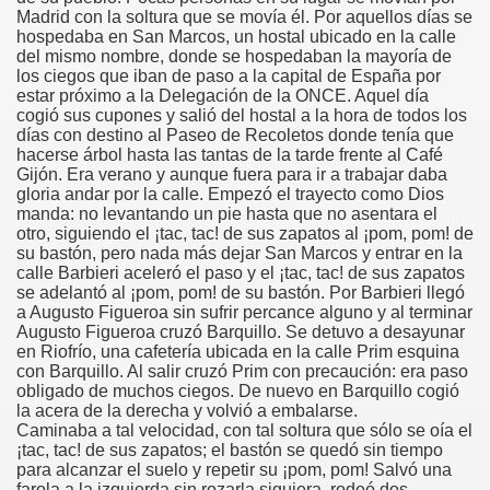
Madrid con la soltura que se movía él. Por aquellos días se
onet Borrás)
hospedaba en San Marcos, un hostal ubicado en la calle
del mismo nombre, donde se hospedaban la mayoría de
ipación Social, Córdoba 03-03-09 (Pedro A. Zurita)
los ciegos que iban de paso a la capital de España por
estar próximo a la Delegación de la ONCE. Aquel día
ción de Sor Sacramento)
cogió sus cupones y salió del hostal a la hora de todos los
días con destino al Paseo de Recoletos donde tenía que
hacerse árbol hasta las tantas de la tarde frente al Café
ue Elissalde)
Gijón. Era verano y aunque fuera para ir a trabajar daba
gloria andar por la calle. Empezó el trayecto como Dios
rcelona 1ª Escuela de Ciegos Que Hubo en España (Jesús 
manda: no levantando un pie hasta que no asentara el
otro, siguiendo el ¡tac, tac! de sus zapatos al ¡pom, pom! de
04-06-09 (Pedro Zurita)
su bastón, pero nada más dejar San Marcos y entrar en la
calle Barbieri aceleró el paso y el ¡tac, tac! de sus zapatos
se adelantó al ¡pom, pom! de su bastón. Por Barbieri llegó
urita)
a Augusto Figueroa sin sufrir percance alguno y al terminar
Augusto Figueroa cruzó Barquillo. Se detuvo a desayunar
erencia (Francisco Javier Bernal García)
en Riofrío, una cafetería ubicada en la calle Prim esquina
con Barquillo. Al salir cruzó Prim con precaución: era paso
njuto)
obligado de muchos ciegos. De nuevo en Barquillo cogió
la acera de la derecha y volvió a embalarse.
Caminaba a tal velocidad, con tal soltura que sólo se oía el
ientes (Roberto Enjuto)
¡tac, tac! de sus zapatos; el bastón se quedó sin tiempo
para alcanzar el suelo y repetir su ¡pom, pom! Salvó una
urita)
farola a la izquierda sin rozarla siquiera, rodeó dos