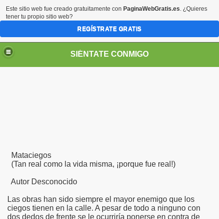
Este sitio web fue creado gratuitamente con
PaginaWebGratis.es
. ¿Quieres
tener tu propio sitio web?
REGÍSTRATE GRATIS
SIÉNTATE CONMIGO
Pedro Zurita)
Mataciegos
edro Zurita)
(Tan real como la vida misma, ¡porque fue real!)
breu (Pedro Zurita)
Autor Desconocido
ncia (grup d'Afiliats CRE ONCE Barcelona, Català y Castel
Las obras han sido siempre el mayor enemigo que los
ciegos tienen en la calle. A pesar de todo a ninguno con
dos dedos de frente se le ocurriría ponerse en contra de
iscapacidad Visual (Pedro Zurita)