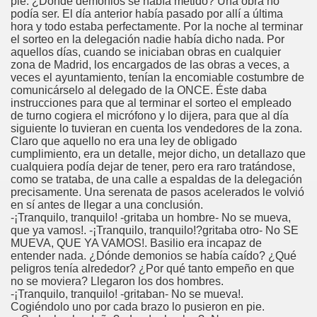
pie. ¿Dónde demonios se había metido? Una obra no
cción de Obstáculos (Juurmaa, J.)
podía ser. El día anterior había pasado por allí a última
hora y todo estaba perfectamente. Por la noche al terminar
emas de Escritura Táctil para Lectores con Ceguera o Disca
el sorteo en la delegación nadie había dicho nada. Por
aquellos días, cuando se iniciaban obras en cualquier
zona de Madrid, los encargados de las obras a veces, a
ón de Hombres Ilustres de París (César Puente)
veces el ayuntamiento, tenían la encomiable costumbre de
comunicárselo al delegado de la ONCE. Éste daba
ó 150è Aniversari mort de Louis Braille (CPB de l'ONCE a B
instrucciones para que al terminar el sorteo el empleado
de turno cogiera el micrófono y lo dijera, para que al día
n Maestro (F. Javier Bernal García)
siguiente lo tuvieran en cuenta los vendedores de la zona.
Claro que aquello no era una ley de obligado
cumplimiento, era un detalle, mejor dicho, un detallazo que
ntonio Vicente (F. Javier Bernal)
cualquiera podía dejar de tener, pero era raro tratándose,
como se trataba, de una calle a espaldas de la delegación
no Paz)
precisamente. Una serenata de pasos acelerados le volvió
en sí antes de llegar a una conclusión.
-¡Tranquilo, tranquilo! -gritaba un hombre- No se mueva,
n Figueroa)
que ya vamos!. -¡Tranquilo, tranquilo!?gritaba otro- No SE
MUEVA, QUE YA VAMOS!. Basilio era incapaz de
ngénita (Puri Águila)
entender nada. ¿Dónde demonios se había caído? ¿Qué
peligros tenía alrededor? ¿Por qué tanto empeño en que
obar las Oposiciones (Elena Rodrigo)
no se moviera? Llegaron los dos hombres.
-¡Tranquilo, tranquilo! -gritaban- No se mueva!.
Cogiéndolo uno por cada brazo lo pusieron en pie.
ionales (Luis Eduardo Martínez)