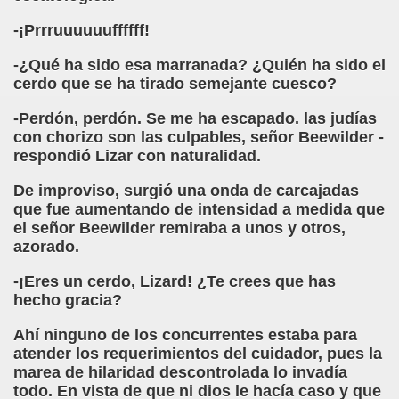
a torres)
-¡Prrruuuuuuffffff!
o de Papel (José Molina Torres)
-¿Qué ha sido esa marranada? ¿Quién ha sido el
cerdo que se ha tirado semejante cuesco?
s - Reunión de Semáforos (José Molina Torres)
-Perdón, perdón. Se me ha escapado. las judías
Bestard)
con chorizo son las culpables, señor Beewilder -
respondió Lizar con naturalidad.
néndez Pelayo, Jesús Montoro y Espido Freire)
De improviso, surgió una onda de carcajadas
a, El País, 12 de Mayo de 1990 (Antonio Muñoz Molina)
que fue aumentando de intensidad a medida que
el señor Beewilder remiraba a unos y otros,
azorado.
orales)
-¡Eres un cerdo, Lizard! ¿Te crees que has
hecho gracia?
ia Gayoso)
Ahí ninguno de los concurrentes estaba para
atender los requerimientos del cuidador, pues la
marea de hilaridad descontrolada lo invadía
todo. En vista de que ni dios le hacía caso y que