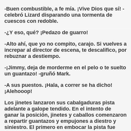
-Buen combustible, a fe mía. ¡Vive Dios que sí! -
dagógica de la Educación Especial de la Mano de Sidonio 
celebró Lizard disparando una tormenta de
cuescos con redoble.
do Mi Vida (Teresa Bornez Abascal)
-¿Y eso, qué? ¡Pedazo de guarro!
vador Pérez)
-Alto ahí, que yo no compito, carajo. Si vuelves a
e Cómo Ayudar a Personas con Discapacidad Visual
increpar al director de escena, te descalifico, por
rebuznar a destiempo.
le (Pedro Zurita)
-¡Jimmy, deja de morderme en el pelo o te suelto
(Angelines sánchez Herrero)
un guantazo! -gruñó Mark.
(Álvaro Cuetos Suárez)
-A sus puestos. ¡Hala, a correr se ha dicho!
¡Alehooop!
onzález Otero)
Los jinetes lanzaron sus cabalgaduras pista
rique Elissalde)
adelante a galope tendido. En el intento de
ganar la posición, jinetes y caballos comenzaron
onencia (Lídia León Esteban Y Víctor Martínez Maheux)
a repartir guantazos y empujones a diestro y
siniestro. El primero en embocar la pista fue