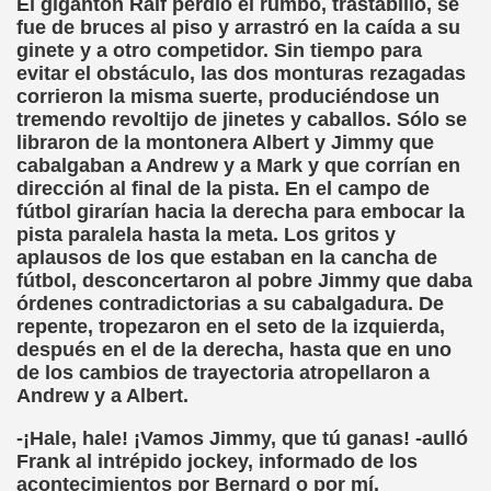
El gigantón Ralf perdió el rumbo, trastabilló, se
fue de bruces al piso y arrastró en la caída a su
sell Vera)
ginete y a otro competidor. Sin tiempo para
evitar el obstáculo, las dos monturas rezagadas
alego (Manuel González Otero)
corrieron la misma suerte, produciéndose un
tremendo revoltijo de jinetes y caballos. Sólo se
 Sistema Braille (María Jesús Cañamares)
libraron de la montonera Albert y Jimmy que
cabalgaban a Andrew y a Mark y que corrían en
io 2000 (Fermín Tamayo)
dirección al final de la pista. En el campo de
fútbol girarían hacia la derecha para embocar la
sta Hablada Colegio Santiago Apóstol ONCE Pontevedra)
pista paralela hasta la meta. Los gritos y
aplausos de los que estaban en la cancha de
lio-Agosto 2001 (Fermín Tamayo)
fútbol, desconcertaron al pobre Jimmy que daba
órdenes contradictorias a su cabalgadura. De
cia (Pedro A. Zurita)
repente, tropezaron en el seto de la izquierda,
después en el de la derecha, hasta que en uno
brero 2005 (Fermín Tamayo)
de los cambios de trayectoria atropellaron a
Andrew y a Albert.
rzo 2005 (Fermín Tamayo)
-¡Hale, hale! ¡Vamos Jimmy, que tú ganas! -aulló
brero 2011 (Fermín Tamayo)
Frank al intrépido jockey, informado de los
acontecimientos por Bernard o por mí.
ar la Participación de las Personas Deficientes Visuales en.