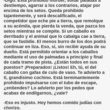
-Digo. Está prohibido morder, soltar patadas a
cción de Obstáculos (Juurmaa, J.)
destiempo, agarrar a los contrarios, atajar por
encima de los setos. Queda prohibido
emas de Escritura Táctil para Lectores con Ceguera o Disca
tajantemente, y será descalificado, el
competidor que eche pie a tierra, que remolque
ón de Hombres Ilustres de París (César Puente)
a su acémila, que pierda la venda, que pazca los
setos mientras se compite. Si un caballo es
ó 150è Aniversari mort de Louis Braille (CPB de l'ONCE a B
derribado y el animal que lo cabalga cae a tierra,
que se fastidie. El menos burro de los dos podrá
n Maestro (F. Javier Bernal García)
continuar en liza. Eso, sí, sin recibir ayuda de su
dueño. Está permitido orientar a los caballos
ntonio Vicente (F. Javier Bernal)
mediante el uso de palmadas a principio y final
de cada tramo de pista. ¿Están todos en sus
no Paz)
puestos? ¡Preparados! ¡Listos! Eh, tú, el del
caballo con gafas de culo de vaso. Te advierto a
n Figueroa)
tí, grandísimo cochino. Está terminantemente
prohibido impulsarse con el tubo de escape,
ngénita (Puri Águila)
¿entiendes? Lo advierto por los pedos que
acabas de endilgarnos, ¿vale?
obar las Oposiciones (Elena Rodrigo)
-Eso es injusto. Hoy hemos comido judías con
ionales (Luis Eduardo Martínez)
chorizo.