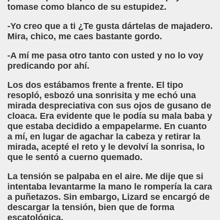
tomase como blanco de su estupidez.
, Sordo-ciego, elpais.com, 03-02-2008 (Juan José Millás)
-Yo creo que a ti ¿Te gusta dártelas de majadero.
Mira, chico, me caes bastante gordo.
ímite (Juan José Millás)
-A mí me pasa otro tanto con usted y no lo voy
 (José Molina Torres)
predicando por ahí.
E (José Molina Torres)
Los dos estábamos frente a frente. El tipo
resopló, esbozó una sonrisita y me echó una
olegio San Luis Gonzaga de la ONCE (José Molina Torres)
mirada despreciativa con sus ojos de gusano de
cloaca. Era evidente que le podía su mala baba y
tín Figueroa)
que estaba decidido a empapelarme. En cuanto
a mí, en lugar de agachar la cabeza y retirar la
.. Todavía (Andrea Muñoz Fernández)
mirada, acepté el reto y le devolví la sonrisa, lo
que le sentó a cuerno quemado.
os (María Jesús Cañamares Muñoz)
La tensión se palpaba en el aire. Me dije que si
intentaba levantarme la mano le rompería la cara
eroa)
a puñetazos. Sin embargo, Lizard se encargó de
descargar la tensión, bien que de forma
 Cañamares Muñoz)
escatológica.