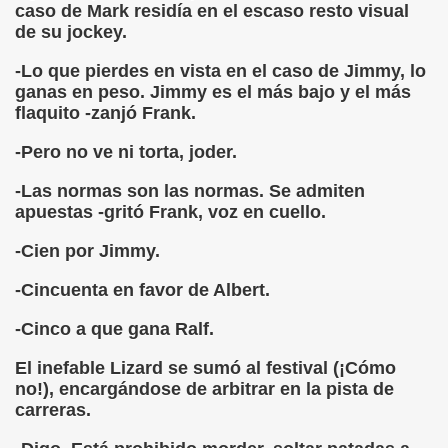
caso de Mark residía en el escaso resto visual
de su jockey.
rona: Fundamento Y Sentimientos (Samuel Rodríguez Font
-Lo que pierdes en vista en el caso de Jimmy, lo
966 (Rogelio Muñoz Martínez)
ganas en peso. Jimmy es el más bajo y el más
flaquito -zanjó Frank.
e la Luz (Alberto Gil)
-Pero no ve ni torta, joder.
luita (Francesc Miñana)
-Las normas son las normas. Se admiten
 Claudio Suárez Santana)
apuestas -gritó Frank, voz en cuello.
 no latino (Pedro Zurita)
-Cien por Jimmy.
-Cincuenta en favor de Albert.
ro Zurita, Ex Secretario Unión Mundial de Ciegos (Pedro Zur
-Cinco a que gana Ralf.
o Zurita, Ex Secretari Unió Mundial de Cecs, català (Pedro Zu
El inefable Lizard se sumó al festival (¡Cómo
ntina del Monumento a Luis Braille, 1980 (editora Nacional 
no!), encargándose de arbitrar en la pista de
carreras.
ián Baquero, Conferencia (David López)