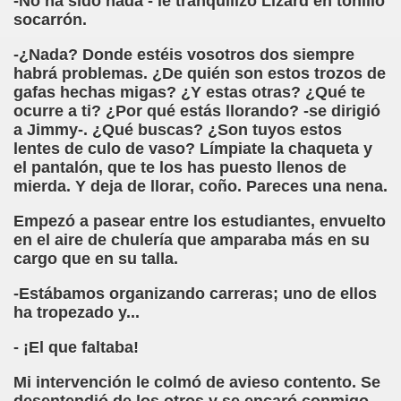
-No ha sido nada - le tranquilizó Lizard en tonillo
ort Valentines)
socarrón.
 Sarrió)
-¿Nada? Donde estéis vosotros dos siempre
habrá problemas. ¿De quién son estos trozos de
istir (Associació Catalana per a la Integració del Cec)
gafas hechas migas? ¿Y estas otras? ¿Qué te
ocurre a ti? ¿Por qué estás llorando? -se dirigió
 Rivas Ordóñez)
a Jimmy-. ¿Qué buscas? ¿Son tuyos estos
lentes de culo de vaso? Límpiate la chaqueta y
s (María Jesús Cañamares)
el pantalón, que te los has puesto llenos de
mierda. Y deja de llorar, coño. Pareces una nena.
to gil)
Empezó a pasear entre los estudiantes, envuelto
Gay)
en el aire de chulería que amparaba más en su
cargo que en su talla.
, con el Tacto; una Sutil Diferencia (Fini Sarrió)
-Estábamos organizando carreras; uno de ellos
ldo Rodríguez (Francesc Miñana)
ha tropezado y...
- ¡El que faltaba!
 (María Jesús Cañamares)
Mi intervención le colmó de avieso contento. Se
con Baja Visión, del Libro Nada sobre Nosotros sin Nosotro