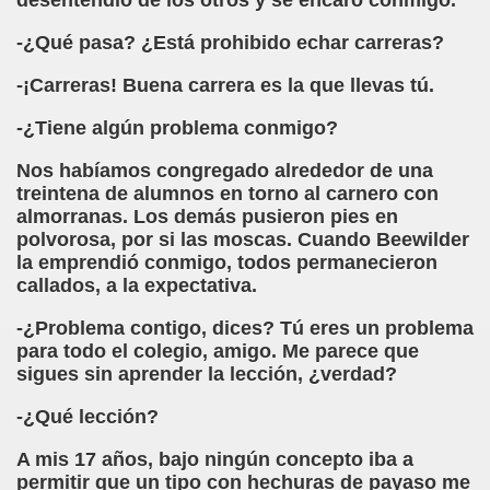
desentendió de los otros y se encaró conmigo.
o y la Franqueza (Sergio Gay Laudes)
-¿Qué pasa? ¿Está prohibido echar carreras?
d'una Companyia de Músics Cecs en 1647 (Arxiu Històric de 
-¡Carreras! Buena carrera es la que llevas tú.
s Ordóñez)
-¿Tiene algún problema conmigo?
Braille 2018 (Comisión Braille Latinoamericana)
Nos habíamos congregado alrededor de una
treintena de alumnos en torno al carnero con
ncia Iberoamericana del Braille, 1999 (Pedro A. Zurita Fanjul
almorranas. Los demás pusieron pies en
polvorosa, por si las moscas. Cuando Beewilder
uentón (Jesús Alberto Gil Pardo)
la emprendió conmigo, todos permanecieron
callados, a la expectativa.
l, Lucía (Cat Yuste)
-¿Problema contigo, dices? Tú eres un problema
para todo el colegio, amigo. Me parece que
ersaciones con Pedro Zurita, 14-06-2005 (Transcriptor Carl
sigues sin aprender la lección, ¿verdad?
a (Félix Gende Río)
-¿Qué lección?
nti Moese y Javier Fran)
A mis 17 años, bajo ningún concepto iba a
permitir que un tipo con hechuras de payaso me
dos Mis Sentidos (Eutiquio Cabrerizo)