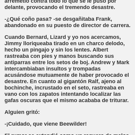
arremetió contra todo lo que se le puso por
ctura (Carmen Bonet Borrás)
delante, provocando el tremendo desastre.
istema de Lectura para los Ciegos (Eutiquio Cabrerizo)
-¿Qué coño pasa? -se desgañitaba Frank,
abandonado en su puesto de director de carrera.
 de Alicante (Juan José Miñana Estruch)
Cuando Bernard, Lizard y yo nos acercamos,
tín-Blas Sánchez)
Jimmy lloriqueaba tirado en un charco delodo,
hecho un pingajo y sin los lentes. Albert
Álvarez Sanz)
rastreaba con pies y manos buscando sus
antiparras entre los setos de boj. Andrew y Mark
esas! (Lola Bogas)
intercambiaban insultos y trompadas
acusándose mutuamente de haber provocado el
tudiante Ciego Integrado a la Escuela Regular (José Arias
desastre. En cuanto al gigantón Ralf, ajeno al
bochinche, incrustado en el seto, rastreaba en
critura (María Jesús Cañamares)
vano con los zapatos intentando localizar las
gafas oscuras que el mismo acababa de triturar.
 Marcilla Solana)
Alguien gritó:
an Antonio Campos Sánchez)
-¡Cuidado, que viene Beewilder!
Braille (Pedro Zurita)