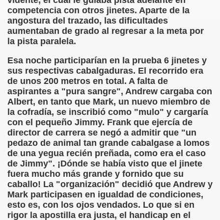
vidente, el cual le guiaba pista adelante en
onet Borrás)
competencia con otros jinetes. Aparte de la
angostura del trazado, las dificultades
ipación Social, Córdoba 03-03-09 (Pedro A. Zurita)
aumentaban de grado al regresar a la meta por
la pista paralela.
ción de Sor Sacramento)
Esa noche participarían en la prueba 6 jinetes y
sus respectivas cabalgaduras. El recorrido era
ue Elissalde)
de unos 200 metros en total. A falta de
aspirantes a "pura sangre", Andrew cargaba con
rcelona 1ª Escuela de Ciegos Que Hubo en España (Jesús 
Albert, en tanto que Mark, un nuevo miembro de
la cofradía, se inscribió como "mulo" y cargaría
04-06-09 (Pedro Zurita)
con el pequeño Jimmy. Frank que ejercía de
director de carrera se negó a admitir que "un
urita)
pedazo de animal tan grande cabalgase a lomos
de una yegua recién preñada, como era el caso
erencia (Francisco Javier Bernal García)
de Jimmy". ¡Dónde se había visto que el jinete
fuera mucho más grande y fornido que su
njuto)
caballo! La "organización" decidió que Andrew y
Mark participasen en igualdad de condiciones,
ientes (Roberto Enjuto)
esto es, con los ojos vendados. Lo que si en
rigor la apostilla era justa, el handicap en el
urita)