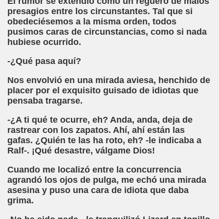
El rumor se extendió como un reguero de malos
presagios entre los circunstantes. Tal que si
el Alumnado y Carta del Director a los padres (Col. Sant
obedeciésemos a la misma orden, todos
pusimos caras de circunstancias, como si nada
l Braille Como Medio de Lectura y Escritura (Dr. Phil Hatlen
hubiese ocurrido.
arcelona (Àngel Mas Parera)
-¿Qué pasa aquí?
o (Alberto Gil)
Nos envolvió en una mirada aviesa, henchido de
placer por el exquisito guisado de idiotas que
rto Gil)
pensaba tragarse.
stina Ruiz Carrión)
-¿A ti qué te ocurre, eh? Anda, anda, deja de
rastrear con los zapatos. Ahí, ahí están las
ONCE Barcelona (Àngel Mas Parera)
gafas. ¿Quién te las ha roto, eh? -le indicaba a
Ralf-. ¡Qué desastre, válgame Dios!
do Centenera)
Cuando me localizó entre la concurrencia
agrandó los ojos de pulga, me echó una mirada
Martín Figueroa)
asesina y puso una cara de idiota que daba
grima.
unes 4 de Enero de 2016 (Alberto gil)