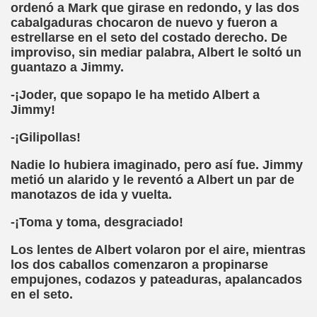
ordenó a Mark que girase en redondo, y las dos
ión de los Niños Invidentes hasta la Puesta en Marcha de s
cabalgaduras chocaron de nuevo y fueron a
estrellarse en el seto del costado derecho. De
 Opción de Pasado, de Presente y de Futuro (Equipos del 
improviso, sin mediar palabra, Albert le soltó un
guantazo a Jimmy.
talà (Pedro Zurita)
-¡Joder, que sopapo le ha metido Albert a
ego (Pedro Zurita)
Jimmy!
sturiano (Pedro Zurita)
-¡Gilipollas!
Irekia, Euskera (Pedro Zurita)
Nadie lo hubiera imaginado, pero así fue. Jimmy
metió un alarido y le reventó a Albert un par de
ncierto de San Ovidio (Roberto Enjuto)
manotazos de ida y vuelta.
-¡Toma y toma, desgraciado!
io Soto Galán)
Los lentes de Albert volaron por el aire, mientras
raille (M. R. Olson)
los dos caballos comenzaron a propinarse
empujones, codazos y pateaduras, apalancados
tein Fellenius)
en el seto.
rios)