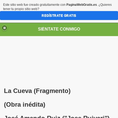
Este sitio web fue creado gratuitamente con
PaginaWebGratis.es
. ¿Quieres
tener tu propio sitio web?
REGÍSTRATE GRATIS
SIÉNTATE CONMIGO
Pedro Zurita)
edro Zurita)
La Cueva (Fragmento)
breu (Pedro Zurita)
(Obra inédita)
ncia (grup d'Afiliats CRE ONCE Barcelona, Català y Castel
iscapacidad Visual (Pedro Zurita)