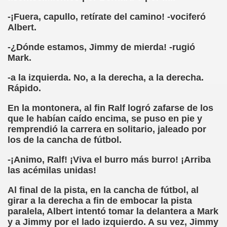
-¡Fuera, capullo, retírate del camino! -vociferó
chez Oliva)
Albert.
cia la Luz (Brígida Rivas Ordóñez)
-¿Dónde estamos, Jimmy de mierda! -rugió
Mark.
é Mas Sancho)
-a la izquierda. No, a la derecha, a la derecha.
María Jesús Sánchez Oliva)
Rápido.
María Jesús Cañamares)
En la montonera, al fin Ralf logró zafarse de los
que le habían caído encima, se puso en pie y
remprendió la carrera en solitario, jaleado por
tonio Martín Figueroa)
los de la cancha de fútbol.
ana (César Puente Fuente)
-¡Animo, Ralf! ¡Viva el burro más burro! ¡Arriba
las acémilas unidas!
aje a Louis Braille (Alberto Gil)
Al final de la pista, en la cancha de fútbol, al
rcía)
girar a la derecha a fin de embocar la pista
paralela, Albert intentó tomar la delantera a Mark
Pedro Rosell Vera)
y a Jimmy por el lado izquierdo. A su vez, Jimmy