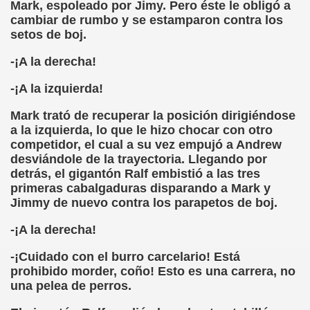
ovia 30-11-11 (Pedro Zurita)
Mark, espoleado por Jimy. Pero éste le obligó a
cambiar de rumbo y se estamparon contra los
adernos Horizontes, Enrique Elissalde y Carmen Roig)
setos de boj.
-¡A la derecha!
(Antonio Martín Figueroa)
-¡A la izquierda!
to)
Mark trató de recuperar la posición dirigiéndose
zquez)
a la izquierda, lo que le hizo chocar con otro
competidor, el cual a su vez empujó a Andrew
 Lectobraillístico (Egosan)
desviándole de la trayectoria. Llegando por
detrás, el gigantón Ralf embistió a las tres
 Cabrerizo)
primeras cabalgaduras disparando a Mark y
Jimmy de nuevo contra los parapetos de boj.
ez Otero)
-¡A la derecha!
ajedrecistas ciegos (Roberto Enjuto)
-¡Cuidado con el burro carcelario! Está
nio Martín Figueroa)
prohibido morder, coño! Esto es una carrera, no
una pelea de perros.
Miguel Ángel Vázquez)