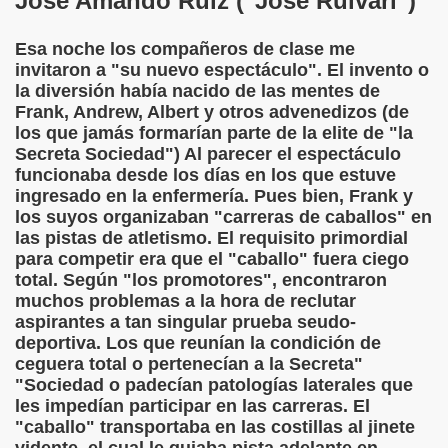
José Amando Ruiz ("Jose Ruivari")
 de los Ciegos (Pablo Madrid Herruzo)
Esa noche los compañeros de clase me
invitaron a "su nuevo espectáculo". El invento o
Castillo Bejarano)
la diversión había nacido de las mentes de
Frank, Andrew, Albert y otros advenedizos (de
n León (Juan José Miñana)
los que jamás formarían parte de la elite de "la
Secreta Sociedad") Al parecer el espectáculo
rta a Charles Barbier (Pablo Madrid Herruzo)
funcionaba desde los días en los que estuve
ingresado en la enfermería. Pues bien, Frank y
l Mundo (Pedro Zurita)
los suyos organizaban "carreras de caballos" en
las pistas de atletismo. El requisito primordial
 y Sus Precios (Pedro Zurita)
para competir era que el "caballo" fuera ciego
total. Según "los promotores", encontraron
emàtica de l'Adolescència en Nois-es Cecs i Deficients Vis
muchos problemas a la hora de reclutar
aspirantes a tan singular prueba seudo-
ción a Desarrollar CRE Joan Amades ONCE, 1990 (Miquel Al
deportiva. Los que reunían la condición de
ceguera total o pertenecían a la Secreta"
tura en Peligro de Extinción (Eutiquio Cabrerizo)
"Sociedad o padecían patologías laterales que
les impedían participar en las carreras. El
Para Todos (Pedro Zurita)
"caballo" transportaba en las costillas al jinete