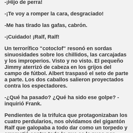
-¡Hijo de perra!
n Figueroa)
-¡Te voy a romper la cara, desgraciado!
alance y perspectivas (Enrique Elissalde)
-Me has tirado las gafas, cabrón.
ía Jesús Cañamares)
-¡Cuidado! ¡Ralf, Ralf!
Un terrorífico "cotoclof" resonó en sordas
amino de Santiago (Angelines sánchez Herrero)
sinuosidades sobre los chillidos, las carcajadas
y los improperios. Visto y no visto. El pequeño
(Manuel González Otero)
Jimmy aterrizó de cabeza en los grijos del
campo de fútbol. Albert traspasó el seto de parte
n Disminución Visual Grave (Pedro Zurita)
a parte. Los dos caballos salieron proyectados
contra los espectadores.
(Manuel gonzález Otero)
-¿Qué ha pasado? ¿Qué ha sido ese golpe? -
Gil)
inquirió Frank.
 Castellano e Italiano (Pedro Zurita)
Pendientes de la trifulca que protagonizaban los
cuatro perdularios, nos olvidamos del gigantón
e la ONCE de Pontevedra (Blas Vázquez Rodríguez)
Ralf que galopaba a todo dar como un torpedo y