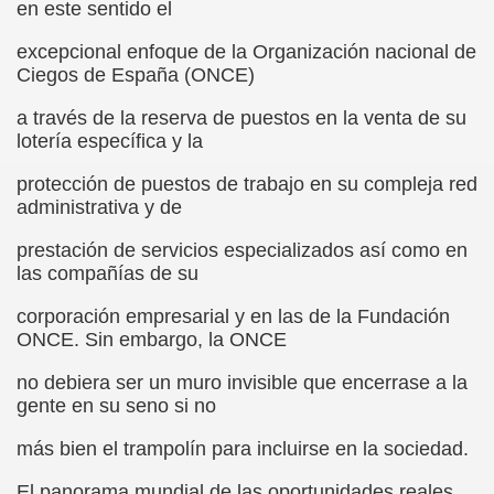
en este sentido el
rona: Fundamento Y Sentimientos (Samuel Rodríguez Font
excepcional enfoque de la Organización nacional de
Ciegos de España (ONCE)
966 (Rogelio Muñoz Martínez)
a través de la reserva de puestos en la venta de su
e la Luz (Alberto Gil)
lotería específica y la
luita (Francesc Miñana)
protección de puestos de trabajo en su compleja red
administrativa y de
 Claudio Suárez Santana)
prestación de servicios especializados así como en
las compañías de su
 no latino (Pedro Zurita)
corporación empresarial y en las de la Fundación
ro Zurita, Ex Secretario Unión Mundial de Ciegos (Pedro Zur
ONCE. Sin embargo, la ONCE
o Zurita, Ex Secretari Unió Mundial de Cecs, català (Pedro Zu
no debiera ser un muro invisible que encerrase a la
gente en su seno si no
ntina del Monumento a Luis Braille, 1980 (editora Nacional 
más bien el trampolín para incluirse en la sociedad.
ián Baquero, Conferencia (David López)
El panorama mundial de las oportunidades reales