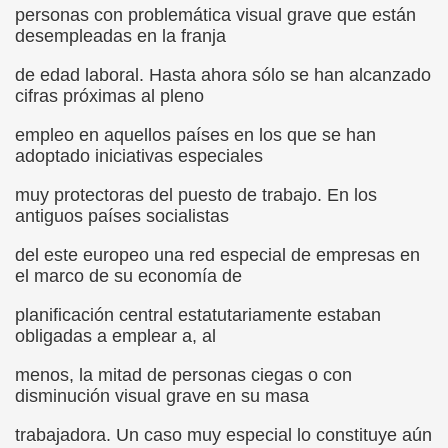
personas con problemática visual grave que están
onet Borrás)
desempleadas en la franja
ipación Social, Córdoba 03-03-09 (Pedro A. Zurita)
de edad laboral. Hasta ahora sólo se han alcanzado
cifras próximas al pleno
ción de Sor Sacramento)
empleo en aquellos países en los que se han
ue Elissalde)
adoptado iniciativas especiales
rcelona 1ª Escuela de Ciegos Que Hubo en España (Jesús 
muy protectoras del puesto de trabajo. En los
antiguos países socialistas
04-06-09 (Pedro Zurita)
del este europeo una red especial de empresas en
urita)
el marco de su economía de
planificación central estatutariamente estaban
erencia (Francisco Javier Bernal García)
obligadas a emplear a, al
njuto)
menos, la mitad de personas ciegas o con
disminución visual grave en su masa
ientes (Roberto Enjuto)
trabajadora. Un caso muy especial lo constituye aún
urita)