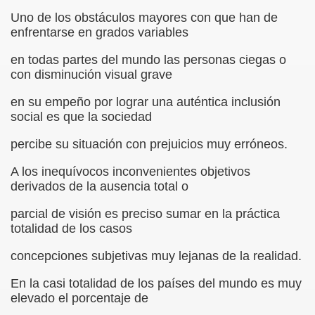
Uno de los obstáculos mayores con que han de
 de los Ciegos (Pablo Madrid Herruzo)
enfrentarse en grados variables
en todas partes del mundo las personas ciegas o
Castillo Bejarano)
con disminución visual grave
n León (Juan José Miñana)
en su empeño por lograr una auténtica inclusión
social es que la sociedad
rta a Charles Barbier (Pablo Madrid Herruzo)
percibe su situación con prejuicios muy erróneos.
l Mundo (Pedro Zurita)
A los inequívocos inconvenientes objetivos
 y Sus Precios (Pedro Zurita)
derivados de la ausencia total o
emàtica de l'Adolescència en Nois-es Cecs i Deficients Vis
parcial de visión es preciso sumar en la práctica
totalidad de los casos
ción a Desarrollar CRE Joan Amades ONCE, 1990 (Miquel Al
concepciones subjetivas muy lejanas de la realidad.
tura en Peligro de Extinción (Eutiquio Cabrerizo)
En la casi totalidad de los países del mundo es muy
elevado el porcentaje de
Para Todos (Pedro Zurita)