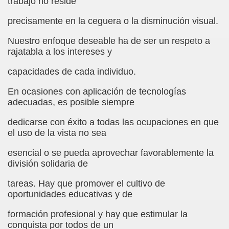
trabajo no reside
ovia 30-11-11 (Pedro Zurita)
precisamente en la ceguera o la disminución visual.
adernos Horizontes, Enrique Elissalde y Carmen Roig)
Nuestro enfoque deseable ha de ser un respeto a
(Antonio Martín Figueroa)
rajatabla a los intereses y
to)
capacidades de cada individuo.
zquez)
En ocasiones con aplicación de tecnologías
adecuadas, es posible siempre
 Lectobraillístico (Egosan)
dedicarse con éxito a todas las ocupaciones en que
el uso de la vista no sea
 Cabrerizo)
esencial o se pueda aprovechar favorablemente la
ez Otero)
división solidaria de
ajedrecistas ciegos (Roberto Enjuto)
tareas. Hay que promover el cultivo de
oportunidades educativas y de
nio Martín Figueroa)
formación profesional y hay que estimular la
Miguel Ángel Vázquez)
conquista por todos de un