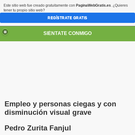
Este sitio web fue creado gratuitamente con
PaginaWebGratis.es
. ¿Quieres
tener tu propio sitio web?
REGÍSTRATE GRATIS
SIÉNTATE CONMIGO
Pedro Zurita)
edro Zurita)
Empleo y personas ciegas y con
breu (Pedro Zurita)
disminución visual grave
ncia (grup d'Afiliats CRE ONCE Barcelona, Català y Castel
Pedro Zurita Fanjul
iscapacidad Visual (Pedro Zurita)