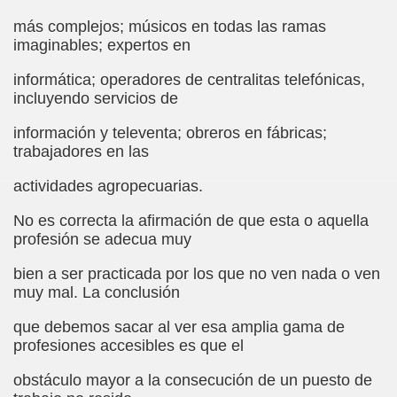
más complejos; músicos en todas las ramas
dagógica de la Educación Especial de la Mano de Sidonio 
imaginables; expertos en
do Mi Vida (Teresa Bornez Abascal)
informática; operadores de centralitas telefónicas,
incluyendo servicios de
vador Pérez)
información y televenta; obreros en fábricas;
e Cómo Ayudar a Personas con Discapacidad Visual
trabajadores en las
le (Pedro Zurita)
actividades agropecuarias.
(Angelines sánchez Herrero)
No es correcta la afirmación de que esta o aquella
profesión se adecua muy
(Álvaro Cuetos Suárez)
bien a ser practicada por los que no ven nada o ven
onzález Otero)
muy mal. La conclusión
que debemos sacar al ver esa amplia gama de
rique Elissalde)
profesiones accesibles es que el
onencia (Lídia León Esteban Y Víctor Martínez Maheux)
obstáculo mayor a la consecución de un puesto de