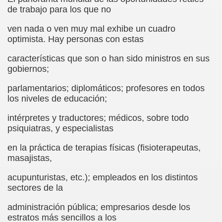
cción de Obstáculos (Juurmaa, J.)
de trabajo para los que no
emas de Escritura Táctil para Lectores con Ceguera o Disca
ven nada o ven muy mal exhibe un cuadro
optimista. Hay personas con estas
ón de Hombres Ilustres de París (César Puente)
características que son o han sido ministros en sus
gobiernos;
ó 150è Aniversari mort de Louis Braille (CPB de l'ONCE a B
parlamentarios; diplomáticos; profesores en todos
n Maestro (F. Javier Bernal García)
los niveles de educación;
ntonio Vicente (F. Javier Bernal)
intérpretes y traductores; médicos, sobre todo
psiquiatras, y especialistas
no Paz)
en la práctica de terapias físicas (fisioterapeutas,
n Figueroa)
masajistas,
ngénita (Puri Águila)
acupunturistas, etc.); empleados en los distintos
sectores de la
obar las Oposiciones (Elena Rodrigo)
administración pública; empresarios desde los
ionales (Luis Eduardo Martínez)
estratos más sencillos a los