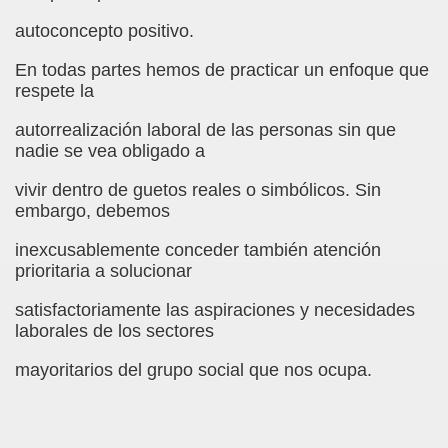
sell Vera)
autoconcepto positivo.
alego (Manuel González Otero)
En todas partes hemos de practicar un enfoque que
respete la
 Sistema Braille (María Jesús Cañamares)
autorrealización laboral de las personas sin que
nadie se vea obligado a
io 2000 (Fermín Tamayo)
vivir dentro de guetos reales o simbólicos. Sin
sta Hablada Colegio Santiago Apóstol ONCE Pontevedra)
embargo, debemos
lio-Agosto 2001 (Fermín Tamayo)
inexcusablemente conceder también atención
prioritaria a solucionar
cia (Pedro A. Zurita)
satisfactoriamente las aspiraciones y necesidades
brero 2005 (Fermín Tamayo)
laborales de los sectores
rzo 2005 (Fermín Tamayo)
mayoritarios del grupo social que nos ocupa.
brero 2011 (Fermín Tamayo)
ar la Participación de las Personas Deficientes Visuales en.