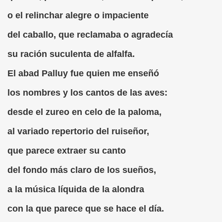
cción de Obstáculos (Juurmaa, J.)
o el relinchar alegre o impaciente
emas de Escritura Táctil para Lectores con Ceguera o Disca
del caballo, que reclamaba o agradecía
ón de Hombres Ilustres de París (César Puente)
su ración suculenta de alfalfa.
ó 150è Aniversari mort de Louis Braille (CPB de l'ONCE a B
El abad Palluy fue quien me enseñó
n Maestro (F. Javier Bernal García)
los nombres y los cantos de las aves:
ntonio Vicente (F. Javier Bernal)
desde el zureo en celo de la paloma,
al variado repertorio del ruiseñor,
no Paz)
que parece extraer su canto
n Figueroa)
del fondo más claro de los sueños,
ngénita (Puri Águila)
a la música líquida de la alondra
obar las Oposiciones (Elena Rodrigo)
con la que parece que se hace el día.
ionales (Luis Eduardo Martínez)