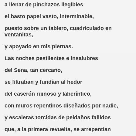
a llenar de pinchazos ilegibles
chez Oliva)
el basto papel vasto, interminable,
cia la Luz (Brígida Rivas Ordóñez)
puesto sobre un tablero, cuadriculado en
ventanitas,
é Mas Sancho)
y apoyado en mis piernas.
María Jesús Sánchez Oliva)
Las noches pestilentes e insalubres
María Jesús Cañamares)
del Sena, tan cercano,
tonio Martín Figueroa)
se filtraban y fundían al hedor
ana (César Puente Fuente)
del caserón ruinoso y laberíntico,
aje a Louis Braille (Alberto Gil)
con muros repentinos diseñados por nadie,
rcía)
y escaleras torcidas de peldaños fallidos
Pedro Rosell Vera)
que, a la primera revuelta, se arrepentían