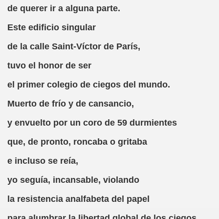
de querer ir a alguna parte.
ión de los Niños Invidentes hasta la Puesta en Marcha de s
Este edificio singular
 Opción de Pasado, de Presente y de Futuro (Equipos del 
de la calle Saint-Víctor de París,
talà (Pedro Zurita)
tuvo el honor de ser
ego (Pedro Zurita)
el primer colegio de ciegos del mundo.
sturiano (Pedro Zurita)
Muerto de frío y de cansancio,
Irekia, Euskera (Pedro Zurita)
y envuelto por un coro de 59 durmientes
ncierto de San Ovidio (Roberto Enjuto)
que, de pronto, roncaba o gritaba
io Soto Galán)
e incluso se reía,
raille (M. R. Olson)
yo seguía, incansable, violando
tein Fellenius)
la resistencia analfabeta del papel
rios)
para alumbrar la libertad global de los ciegos.