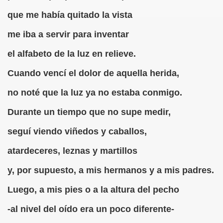
onet Borrás)
que me había quitado la vista
ipación Social, Córdoba 03-03-09 (Pedro A. Zurita)
me iba a servir para inventar
ción de Sor Sacramento)
el alfabeto de la luz en relieve.
ue Elissalde)
Cuando vencí el dolor de aquella herida,
no noté que la luz ya no estaba conmigo.
rcelona 1ª Escuela de Ciegos Que Hubo en España (Jesús 
Durante un tiempo que no supe medir,
04-06-09 (Pedro Zurita)
seguí viendo viñedos y caballos,
urita)
atardeceres, leznas y martillos
erencia (Francisco Javier Bernal García)
y, por supuesto, a mis hermanos y a mis padres.
njuto)
Luego, a mis pies o a la altura del pecho
ientes (Roberto Enjuto)
-al nivel del oído era un poco diferente-
urita)