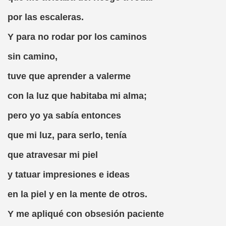
sell Vera)
por las escaleras.
alego (Manuel González Otero)
Y para no rodar por los caminos
 Sistema Braille (María Jesús Cañamares)
sin camino,
tuve que aprender a valerme
io 2000 (Fermín Tamayo)
con la luz que habitaba mi alma;
sta Hablada Colegio Santiago Apóstol ONCE Pontevedra)
pero yo ya sabía entonces
lio-Agosto 2001 (Fermín Tamayo)
que mi luz, para serlo, tenía
cia (Pedro A. Zurita)
que atravesar mi piel
brero 2005 (Fermín Tamayo)
y tatuar impresiones e ideas
rzo 2005 (Fermín Tamayo)
en la piel y en la mente de otros.
brero 2011 (Fermín Tamayo)
Y me apliqué con obsesión paciente
ar la Participación de las Personas Deficientes Visuales en.