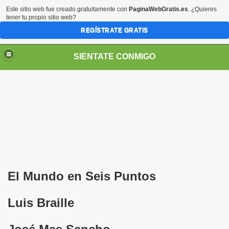
Este sitio web fue creado gratuitamente con
PaginaWebGratis.es
. ¿Quieres
tener tu propio sitio web?
REGÍSTRATE GRATIS
SIÉNTATE CONMIGO
Pedro Zurita)
edro Zurita)
El Mundo en Seis Puntos
breu (Pedro Zurita)
Luis Braille
ncia (grup d'Afiliats CRE ONCE Barcelona, Català y Castel
iscapacidad Visual (Pedro Zurita)