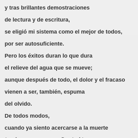
a torres)
y tras brillantes demostraciones
o de Papel (José Molina Torres)
de lectura y de escritura,
se eligió mi sistema como el mejor de todos,
s - Reunión de Semáforos (José Molina Torres)
por ser autosuficiente.
Bestard)
Pero los éxitos duran lo que dura
néndez Pelayo, Jesús Montoro y Espido Freire)
el relieve del agua que se mueve;
a, El País, 12 de Mayo de 1990 (Antonio Muñoz Molina)
aunque después de todo, el dolor y el fracaso
vienen a ser, también, espuma
orales)
del olvido.
ia Gayoso)
De todos modos,
cuando ya siento acercarse a la muerte