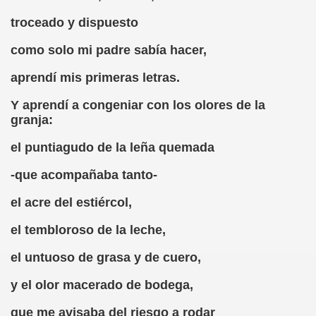
ovia 30-11-11 (Pedro Zurita)
troceado y dispuesto
adernos Horizontes, Enrique Elissalde y Carmen Roig)
como solo mi padre sabía hacer,
(Antonio Martín Figueroa)
aprendí mis primeras letras.
to)
Y aprendí a congeniar con los olores de la
granja:
zquez)
el puntiagudo de la leña quemada
 Lectobraillístico (Egosan)
-que acompañaba tanto-
 Cabrerizo)
el acre del estiércol,
ez Otero)
el tembloroso de la leche,
ajedrecistas ciegos (Roberto Enjuto)
el untuoso de grasa y de cuero,
nio Martín Figueroa)
y el olor macerado de bodega,
Miguel Ángel Vázquez)
que me avisaba del riesgo a rodar