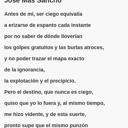
José Mas Sancho
 de los Ciegos (Pablo Madrid Herruzo)
Antes de mí, ser ciego equivalía
Castillo Bejarano)
a erizarse de espanto cada instante
por no saber de dónde lloverían
n León (Juan José Miñana)
los golpes gratuitos y las burlas atroces,
rta a Charles Barbier (Pablo Madrid Herruzo)
y no poder trazar el mapa exacto
l Mundo (Pedro Zurita)
de la ignorancia,
 y Sus Precios (Pedro Zurita)
la explotación y el precipicio.
emàtica de l'Adolescència en Nois-es Cecs i Deficients Vis
Pero el destino, que nunca es ciego,
ción a Desarrollar CRE Joan Amades ONCE, 1990 (Miquel Al
quiso que yo lo fuera y, al mismo tiempo,
tura en Peligro de Extinción (Eutiquio Cabrerizo)
me hizo vidente, y de esta suerte,
Para Todos (Pedro Zurita)
pronto supe que el mismo punzón