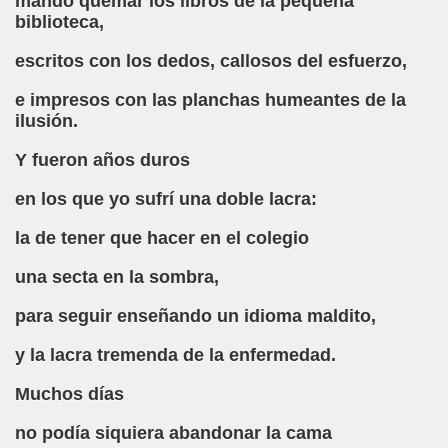
mandó quemar los libros de la pequeña
ort Valentines)
biblioteca,
 Sarrió)
escritos con los dedos, callosos del esfuerzo,
istir (Associació Catalana per a la Integració del Cec)
e impresos con las planchas humeantes de la
ilusión.
 Rivas Ordóñez)
Y fueron años duros
s (María Jesús Cañamares)
en los que yo sufrí una doble lacra:
to gil)
la de tener que hacer en el colegio
Gay)
una secta en la sombra,
, con el Tacto; una Sutil Diferencia (Fini Sarrió)
para seguir enseñando un idioma maldito,
ldo Rodríguez (Francesc Miñana)
y la lacra tremenda de la enfermedad.
 (María Jesús Cañamares)
Muchos días
con Baja Visión, del Libro Nada sobre Nosotros sin Nosotro
no podía siquiera abandonar la cama