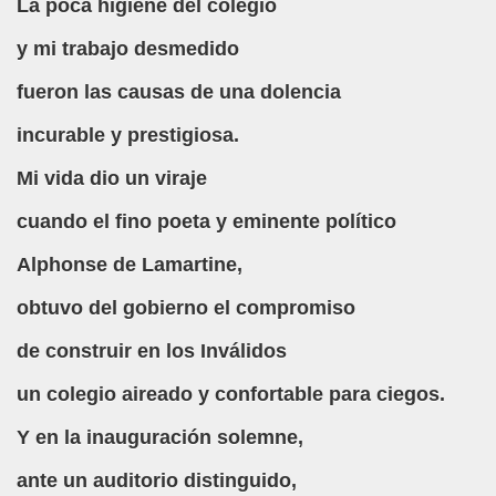
La poca higiene del colegio
, Sordo-ciego, elpais.com, 03-02-2008 (Juan José Millás)
y mi trabajo desmedido
fueron las causas de una dolencia
ímite (Juan José Millás)
incurable y prestigiosa.
 (José Molina Torres)
Mi vida dio un viraje
E (José Molina Torres)
cuando el fino poeta y eminente político
olegio San Luis Gonzaga de la ONCE (José Molina Torres)
Alphonse de Lamartine,
tín Figueroa)
obtuvo del gobierno el compromiso
.. Todavía (Andrea Muñoz Fernández)
de construir en los Inválidos
os (María Jesús Cañamares Muñoz)
un colegio aireado y confortable para ciegos.
eroa)
Y en la inauguración solemne,
 Cañamares Muñoz)
ante un auditorio distinguido,