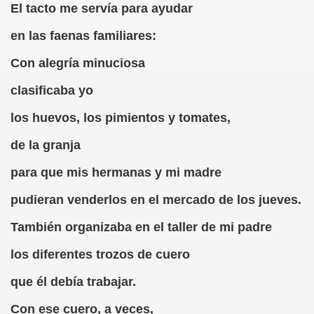
El tacto me servía para ayudar
dagógica de la Educación Especial de la Mano de Sidonio 
en las faenas familiares:
do Mi Vida (Teresa Bornez Abascal)
Con alegría minuciosa
vador Pérez)
clasificaba yo
e Cómo Ayudar a Personas con Discapacidad Visual
los huevos, los pimientos y tomates,
le (Pedro Zurita)
de la granja
(Angelines sánchez Herrero)
para que mis hermanas y mi madre
pudieran venderlos en el mercado de los jueves.
(Álvaro Cuetos Suárez)
También organizaba en el taller de mi padre
onzález Otero)
los diferentes trozos de cuero
rique Elissalde)
que él debía trabajar.
onencia (Lídia León Esteban Y Víctor Martínez Maheux)
Con ese cuero, a veces,