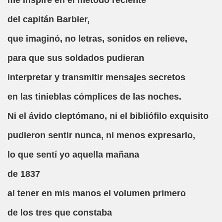
me inspiré en el método reciente
ctura (Carmen Bonet Borrás)
del capitán Barbier,
istema de Lectura para los Ciegos (Eutiquio Cabrerizo)
que imaginó, no letras, sonidos en relieve,
 de Alicante (Juan José Miñana Estruch)
para que sus soldados pudieran
tín-Blas Sánchez)
interpretar y transmitir mensajes secretos
Álvarez Sanz)
en las tinieblas cómplices de las noches.
esas! (Lola Bogas)
Ni el ávido cleptómano, ni el bibliófilo exquisito
tudiante Ciego Integrado a la Escuela Regular (José Arias
pudieron sentir nunca, ni menos expresarlo,
critura (María Jesús Cañamares)
lo que sentí yo aquella mañana
de 1837
 Marcilla Solana)
al tener en mis manos el volumen primero
an Antonio Campos Sánchez)
de los tres que constaba
Braille (Pedro Zurita)