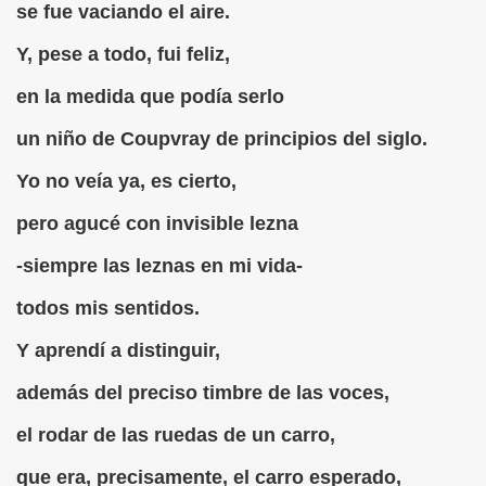
se fue vaciando el aire.
rona: Fundamento Y Sentimientos (Samuel Rodríguez Font
Y, pese a todo, fui feliz,
966 (Rogelio Muñoz Martínez)
en la medida que podía serlo
e la Luz (Alberto Gil)
un niño de Coupvray de principios del siglo.
luita (Francesc Miñana)
Yo no veía ya, es cierto,
pero agucé con invisible lezna
 Claudio Suárez Santana)
-siempre las leznas en mi vida-
 no latino (Pedro Zurita)
todos mis sentidos.
ro Zurita, Ex Secretario Unión Mundial de Ciegos (Pedro Zur
Y aprendí a distinguir,
o Zurita, Ex Secretari Unió Mundial de Cecs, català (Pedro Zu
además del preciso timbre de las voces,
ntina del Monumento a Luis Braille, 1980 (editora Nacional 
el rodar de las ruedas de un carro,
ián Baquero, Conferencia (David López)
que era, precisamente, el carro esperado,