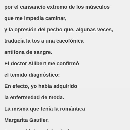
por el cansancio extremo de los músculos
o y la Franqueza (Sergio Gay Laudes)
que me impedía caminar,
d'una Companyia de Músics Cecs en 1647 (Arxiu Històric de 
y la opresión del pecho que, algunas veces,
s Ordóñez)
traducía la tos a una cacofónica
Braille 2018 (Comisión Braille Latinoamericana)
antífona de sangre.
ncia Iberoamericana del Braille, 1999 (Pedro A. Zurita Fanjul
El doctor Allibert me confirmó
uentón (Jesús Alberto Gil Pardo)
el temido diagnóstico:
l, Lucía (Cat Yuste)
En efecto, yo había adquirido
ersaciones con Pedro Zurita, 14-06-2005 (Transcriptor Carl
la enfermedad de moda.
a (Félix Gende Río)
La misma que tenía la romántica
nti Moese y Javier Fran)
Margarita Gautier.
dos Mis Sentidos (Eutiquio Cabrerizo)