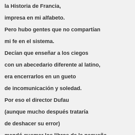
la Historia de Francia,
el Alumnado y Carta del Director a los padres (Col. Sant
impresa en mi alfabeto.
l Braille Como Medio de Lectura y Escritura (Dr. Phil Hatlen
Pero hubo gentes que no compartían
arcelona (Àngel Mas Parera)
mi fe en el sistema.
o (Alberto Gil)
Decían que enseñar a los ciegos
rto Gil)
con un abecedario diferente al latino,
stina Ruiz Carrión)
era encerrarlos en un gueto
ONCE Barcelona (Àngel Mas Parera)
de incomunicación y soledad.
do Centenera)
Por eso el director Dufau
Martín Figueroa)
(aunque mucho después trataría
de deshacer su error)
unes 4 de Enero de 2016 (Alberto gil)