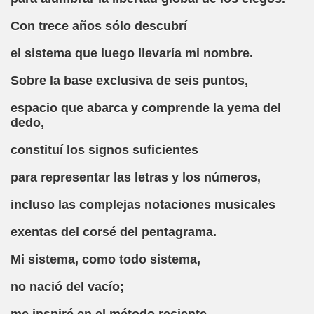
Con trece años sólo descubrí
n Figueroa)
el sistema que luego llevaría mi nombre.
alance y perspectivas (Enrique Elissalde)
Sobre la base exclusiva de seis puntos,
ía Jesús Cañamares)
espacio que abarca y comprende la yema del
amino de Santiago (Angelines sánchez Herrero)
dedo,
(Manuel González Otero)
constituí los signos suficientes
n Disminución Visual Grave (Pedro Zurita)
para representar las letras y los números,
(Manuel gonzález Otero)
incluso las complejas notaciones musicales
exentas del corsé del pentagrama.
Gil)
Mi sistema, como todo sistema,
 Castellano e Italiano (Pedro Zurita)
no nació del vacío;
e la ONCE de Pontevedra (Blas Vázquez Rodríguez)