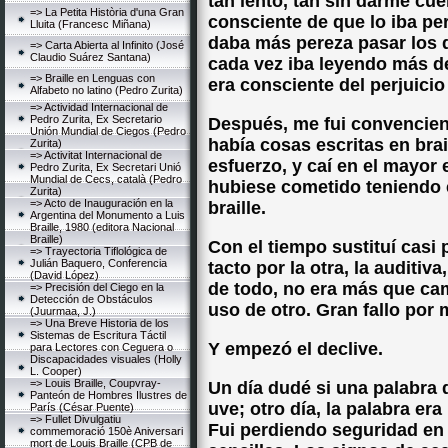
tan lento, tan sin darme cue
=> La Petita Història d'una Gran
consciente de que lo iba p
Lluita (Francesc Miñana)
daba más pereza pasar los 
=> Carta Abierta al Infinito (José
Claudio Suárez Santana)
cada vez iba leyendo más d
=> Braille en Lenguas con
era consciente del perjuici
Alfabeto no latino (Pedro Zurita)
=> Actividad Internacional de
Pedro Zurita, Ex Secretario
Después, me fui convencie
Unión Mundial de Ciegos (Pedro
había cosas escritas en brai
Zurita)
=> Activitat Internacional de
esfuerzo, y caí en el mayor
Pedro Zurita, Ex Secretari Unió
Mundial de Cecs, català (Pedro
hubiese cometido teniendo e
Zurita)
=> Acto de Inauguración en la
braille.
Argentina del Monumento a Luis
Braille, 1980 (editora Nacional
Braille)
Con el tiempo sustituí casi 
=> Trayectoria Tiflológica de
Julián Baquero, Conferencia
tacto por la otra, la auditiv
(David López)
de todo, no era más que cam
=> Precisión del Ciego en la
Detección de Obstáculos
uso de otro. Gran fallo por m
(Juurmaa, J.)
=> Una Breve Historia de los
Sistemas de Escritura Táctil
Y empezó el declive.
para Lectores con Ceguera o
Discapacidades visuales (Holly
L. Cooper)
=> Louis Braille, Coupvray-
Un día dudé si una palabra d
Panteón de Hombres Ilustres de
uve; otro día, la palabra er
París (César Puente)
=> Fullet Divulgatiu
Fui perdiendo seguridad en 
commemoració 150è Aniversari
mort de Louis Braille (CPB de