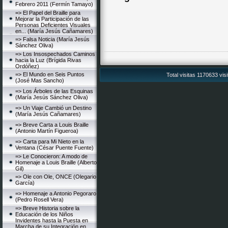
Febrero 2011 (Fermín Tamayo)
=> El Papel del Braille para
Mejorar la Participación de las
Personas Deficientes Visuales
en... (María Jesús Cañamares)
=> Falsa Noticia (María Jesús
Sánchez Oliva)
=> Los Insospechados Caminos
hacia la Luz (Brígida Rivas
Ordóñez)
=> El Mundo en Seis Puntos
Total visitas 1170633 vis
(José Mas Sancho)
=> Los Árboles de las Esquinas
(María Jesús Sánchez Oliva)
=> Un Viaje Cambió un Destino
(María Jesús Cañamares)
=> Breve Carta a Louis Braille
(Antonio Martín Figueroa)
=> Carta para Mi Nieto en la
Ventana (César Puente Fuente)
=> Le Conocieron: A modo de
Homenaje a Louis Braille (Alberto
Gil)
=> Ole con Ole, ONCE (Olegario
García)
=> Homenaje a Antonio Pegoraro
(Pedro Rosell Vera)
=> Breve Historia sobre la
Educación de los Niños
Invidentes hasta la Puesta en
Marcha de su Integración en