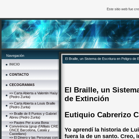
Este sitio web fue c
Navegación
El Braille, un Sistema de Escritura en Peligro de 
INICIO
CONTACTO
CECOGRAMAS
El Braille, un Sistem
=> Carta Abierta a Valentin Haüy
de Extinción
(Pedro Zurita)
=> Carta Abierta a Louis Braille
(Pedro Zurita)
Eutiquio Cabrerizo C
=> Braille de 8 Puntos y Gabriel
Abreu (Pedro Zurita)
=> Pautes Per a una Bona
Convivència (grup d'Afiliats CRE
Yo aprendí la historia de Lu
ONCE Barcelona, Català y
Castellano)
fuera la de un santo. Creo, 
=> El Dinero y las Personas con