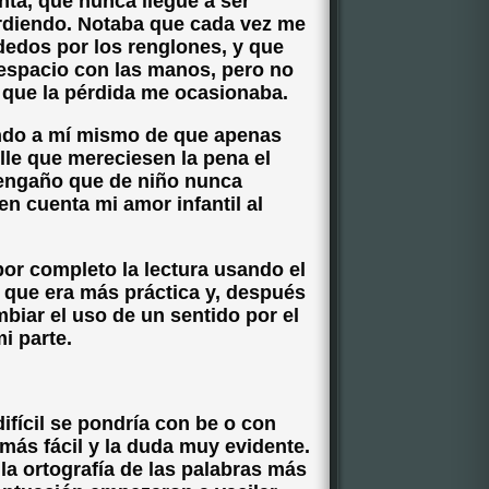
nta, que nunca llegué a ser
erdiendo. Notaba que cada vez me
dedos por los renglones, y que
espacio con las manos, pero no
o que la pérdida me ocasionaba.
ndo a mí mismo de que apenas
lle que mereciesen la pena el
 engaño que de niño nunca
n cuenta mi amor infantil al
por completo la lectura usando el
a, que era más práctica y, después
biar el uso de un sentido por el
i parte.
ifícil se pondría con be o con
a más fácil y la duda muy evidente.
la ortografía de las palabras más