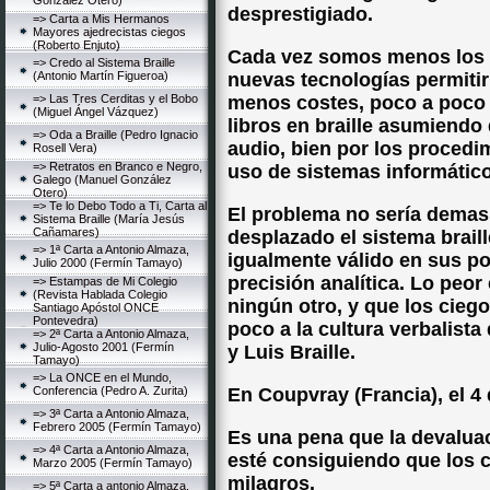
González Otero)
desprestigiado.
=> Carta a Mis Hermanos
Mayores ajedrecistas ciegos
(Roberto Enjuto)
Cada vez somos menos los 
=> Credo al Sistema Braille
(Antonio Martín Figueroa)
nuevas tecnologías permitir
=> Las Tres Cerditas y el Bobo
menos costes, poco a poco
(Miguel Ángel Vázquez)
libros en braille asumiendo
=> Oda a Braille (Pedro Ignacio
audio, bien por los procedim
Rosell Vera)
=> Retratos en Branco e Negro,
uso de sistemas informátic
Galego (Manuel González
Otero)
=> Te lo Debo Todo a Ti, Carta al
El problema no sería demas
Sistema Braille (María Jesús
Cañamares)
desplazado el sistema braill
=> 1ª Carta a Antonio Almaza,
igualmente válido en sus pos
Julio 2000 (Fermín Tamayo)
precisión analítica. Lo peor
=> Estampas de Mi Colegio
(Revista Hablada Colegio
ningún otro, y que los cie
Santiago Apóstol ONCE
Pontevedra)
poco a la cultura verbalista
=> 2ª Carta a Antonio Almaza,
Julio-Agosto 2001 (Fermín
y Luis Braille.
Tamayo)
=> La ONCE en el Mundo,
Conferencia (Pedro A. Zurita)
En Coupvray (Francia), el 4
=> 3ª Carta a Antonio Almaza,
Febrero 2005 (Fermín Tamayo)
Es una pena que la devaluac
=> 4ª Carta a Antonio Almaza,
esté consiguiendo que los 
Marzo 2005 (Fermín Tamayo)
milagros.
=> 5ª Carta a antonio Almaza,