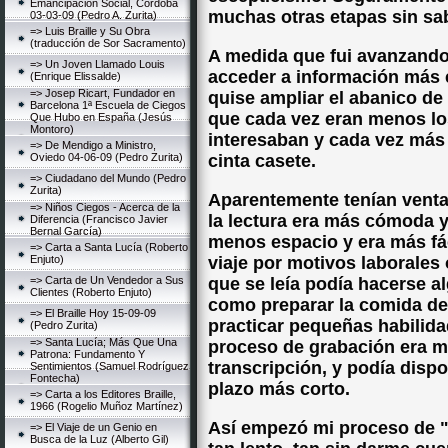
Emancipación Social, Córdoba
muchas otras etapas sin sab
03-03-09 (Pedro A. Zurita)
=> Luis Braille y Su Obra
(traducción de Sor Sacramento)
A medida que fui avanzando
=> Un Joven Llamado Louis
acceder a información más 
(Enrique Elissalde)
=> Josep Ricart, Fundador en
quise ampliar el abanico de 
Barcelona 1ª Escuela de Ciegos
que cada vez eran menos los
Que Hubo en España (Jesús
Montoro)
interesaban y cada vez más
=> De Mendigo a Ministro,
Oviedo 04-06-09 (Pedro Zurita)
cinta casete.
=> Ciudadano del Mundo (Pedro
Zurita)
Aparentemente tenían ventaj
=> Niños Ciegos - Acerca de la
la lectura era más cómoda y
Diferencia (Francisco Javier
Bernal García)
menos espacio y era más fác
=> Carta a Santa Lucía (Roberto
Enjuto)
viaje por motivos laborale
=> Carta de Un Vendedor a Sus
que se leía podía hacerse a
Clientes (Roberto Enjuto)
como preparar la comida de 
=> El Braille Hoy 15-09-09
practicar pequeñas habilida
(Pedro Zurita)
=> Santa Lucía; Más Que Una
proceso de grabación era má
Patrona: Fundamento Y
transcripción, y podía disp
Sentimientos (Samuel Rodríguez
Fontecha)
plazo más corto.
=> Carta a los Editores Braille,
1966 (Rogelio Muñoz Martínez)
Así empezó mi proceso de "d
=> El Viaje de un Genio en
Busca de la Luz (Alberto Gil)