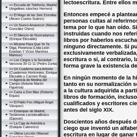
lectoescritura. Entre ellos 
=> Escuela de Telefonía, Madrid
(Angelines sánchez Herrero)
Entonces empecé a plantear
=> El Mago de las Seis Estrellas
(Álvaro Cuetos Suárez)
personas cultas al referirno
=> Un Nuevo Amanecer (Manuel
tema por lo que han oído. 
González Otero)
instruidas cuando nos refe
=> El Silencio de Nostradamus
(Enrique Elissalde)
libros por haberlos escucha
=> Mírame Para Que Yo Te
ninguno directamente. Si pu
Oiga, Ponencia (Lídia León
Esteban Y Víctor Martínez
exclusivamente verbalizada,
Maheux)
escritura o si, al contrario,
=> Los Ciegos y la Sociedad -
Varsovia 30-11-11 (Pedro Zurita)
forma grave la existencia de
=> Un Cuaderno para Antonio
(Cuadernos Horizontes, Enrique
Elissalde y Carmen Roig)
En ningún momento de la hi
=> Agencia de Medina del
tanto en su normalización s
Campo (Antonio Martín
Figueroa)
a la cultura adquirida a parti
=> Carta a Don Blas (Roberto
Enjuto)
libros de formación, inclus
=> El Patito Feo (Miguel Ángel
cualificados y escritores 
Vázquez)
antes del siglo XIX.
=> Estampas de Madrid,
Testimonio Lectobraillístico
(Egosan)
Doscientos años después del
=> La Caja de Aritmética
(Eutiquio Cabrerizo)
ciego que inventó un alfabe
=> Última Lección (Manuel
escritura en lugar de ganar