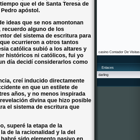
o tiempo que el de Santa Teresa de
 Pedro apóstol.
de ideas que se nos amontonan
, recuerdo alguno de los
entor del sistema de escritura para
que ocurrieron a otros tantos
sia católica subió a los altares y
casino
Contador De Visitas
 históricos ni católicos, fui yo
un día decidí considerarlos como
Enlaces
darling
ancia, creí inducido directamente
ccidente en que un estilete de
 tres años, y no menos inspirada
revelación divina que hizo posible
ra el sistema de escritura que
o, superé la etapa de la
 la de la racionalidad y la del
habré sido elemento pasivo en