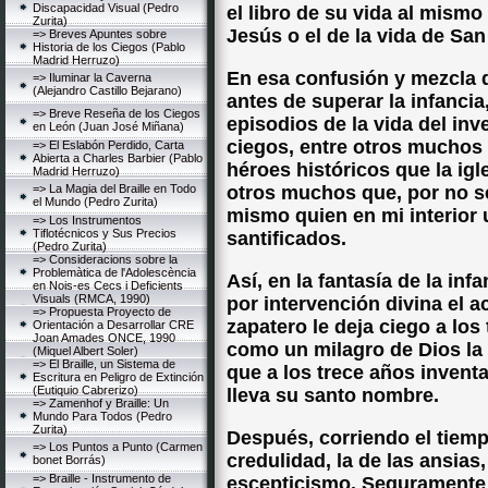
Discapacidad Visual (Pedro
el libro de su vida al mism
Zurita)
Jesús o el de la vida de San
=> Breves Apuntes sobre
Historia de los Ciegos (Pablo
Madrid Herruzo)
En esa confusión y mezcla 
=> Iluminar la Caverna
(Alejandro Castillo Bejarano)
antes de superar la infancia
=> Breve Reseña de los Ciegos
episodios de la vida del inv
en León (Juan José Miñana)
ciegos, entre otros muchos 
=> El Eslabón Perdido, Carta
Abierta a Charles Barbier (Pablo
héroes históricos que la igle
Madrid Herruzo)
=> La Magia del Braille en Todo
otros muchos que, por no ser
el Mundo (Pedro Zurita)
mismo quien en mi interior 
=> Los Instrumentos
Tiflotécnicos y Sus Precios
santificados.
(Pedro Zurita)
=> Consideracions sobre la
Problemàtica de l'Adolescència
Así, en la fantasía de la inf
en Nois-es Cecs i Deficients
Visuals (RMCA, 1990)
por intervención divina el a
=> Propuesta Proyecto de
zapatero le deja ciego a los
Orientación a Desarrollar CRE
Joan Amades ONCE, 1990
como un milagro de Dios la 
(Miquel Albert Soler)
=> El Braille, un Sistema de
que a los trece años inventa
Escritura en Peligro de Extinción
(Eutiquio Cabrerizo)
lleva su santo nombre.
=> Zamenhof y Braille: Un
Mundo Para Todos (Pedro
Zurita)
Después, corriendo el tiemp
=> Los Puntos a Punto (Carmen
credulidad, la de las ansias,
bonet Borrás)
=> Braille - Instrumento de
escepticismo. Seguramente 