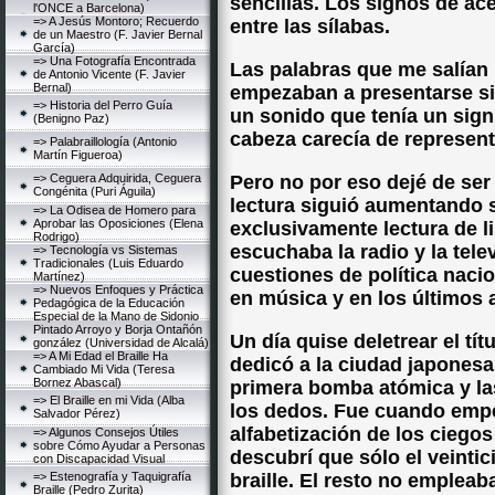
sencillas. Los signos de ac
l'ONCE a Barcelona)
=> A Jesús Montoro; Recuerdo
entre las sílabas.
de un Maestro (F. Javier Bernal
García)
=> Una Fotografía Encontrada
Las palabras que me salían 
de Antonio Vicente (F. Javier
Bernal)
empezaban a presentarse si
=> Historia del Perro Guía
un sonido que tenía un sign
(Benigno Paz)
cabeza carecía de represent
=> Palabraillología (Antonio
Martín Figueroa)
=> Ceguera Adquirida, Ceguera
Pero no por eso dejé de ser 
Congénita (Puri Águila)
lectura siguió aumentando 
=> La Odisea de Homero para
Aprobar las Oposiciones (Elena
exclusivamente lectura de l
Rodrigo)
escuchaba la radio y la telev
=> Tecnología vs Sistemas
Tradicionales (Luis Eduardo
cuestiones de política nacio
Martínez)
=> Nuevos Enfoques y Práctica
en música y en los últimos 
Pedagógica de la Educación
Especial de la Mano de Sidonio
Pintado Arroyo y Borja Ontañón
Un día quise deletrear el tí
gonzález (Universidad de Alcalá)
=> A Mi Edad el Braille Ha
dedicó a la ciudad japonesa 
Cambiado Mi Vida (Teresa
Bornez Abascal)
primera bomba atómica y la
=> El Braille en mi Vida (Alba
los dedos. Fue cuando empec
Salvador Pérez)
alfabetización de los ciegos
=> Algunos Consejos Útiles
sobre Cómo Ayudar a Personas
descubrí que sólo el veintic
con Discapacidad Visual
=> Estenografía y Taquigrafía
braille. El resto no emplea
Braille (Pedro Zurita)