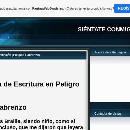
REGÍS
reado gratuitamente con
PaginaWebGratis.es
. ¿Quieres tener tu propio sitio web?
SIÉNTATE CONMI
Acerca de esta página
Extinción (Eutiquio Cabrerizo)
a de Escritura en Peligro
abrerizo
Contador de visitas
is Braille, siendo niño, como si
incluso, que me dijeron que leyera