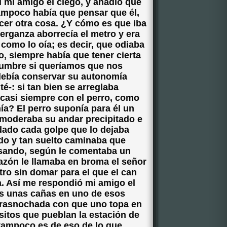
l mi amigo el ciego, y añadió que
ampoco había que pensar que él,
acer otra cosa. ¿Y cómo es que iba
Berganza aborrecía el metro y era
 como lo oía; es decir, que odiaba
o, siempre había que tener cierta
dumbre si queríamos que nos
 debía conservar su autonomía
té-: si tan bien se arreglaba
casi siempre con el perro, como
a? El perro suponía para él un
 moderaba su andar precipitado e
dado cada golpe que lo dejaba
do y tan suelto caminaba que
rasando, según le comentaba un
azón le llamaba en broma el señor
tro sin domar para el que el can
a. Así me respondió mi amigo el
s unas cañas en uno de esos
 trasnochada con que uno topa en
itos que pueblan la estación de
tampoco es de eso de lo que...