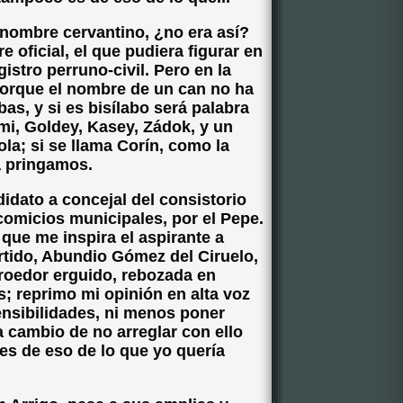
 nombre cervantino, ¿no era así?
e oficial, el que pudiera figurar en
gistro perruno-civil. Pero en la
porque el nombre de un can no ha
bas, y si es bisílabo será palabra
ami, Goldey, Kasey, Zádok, y un
la; si se llama Corín, como la
a pringamos.
idato a concejal del consistorio
omicios municipales, por el Pepe.
que me inspira el aspirante a
rtido, Abundio Gómez del Ciruelo,
roedor erguido, rebozada en
; reprimo mi opinión en alta voz
ensibilidades, ni menos poner
a cambio de no arreglar con ello
es de eso de lo que yo quería