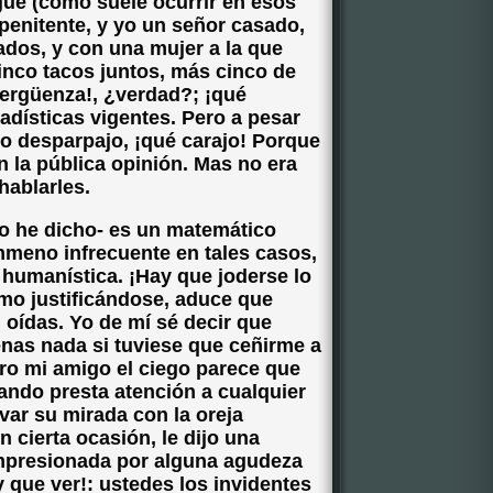
igue (como suele ocurrir en esos
mpenitente, y yo un señor casado,
ados, y con una mujer a la que
cinco tacos juntos, más cinco de
vergüenza!, ¿verdad?; ¡qué
adísticas vigentes. Pero a pesar
do desparpajo, ¡qué carajo! Porque
n la pública opinión. Mas no era
hablarles.
 lo he dicho- es un matemático
ómmeno infrecuente en tales casos,
humanística. ¡Hay que joderse lo
omo justificándose, aduce que
oídas. Yo de mí sé decir que
enas nada si tuviese que ceñirme a
ero mi amigo el ciego parece que
ando presta atención a cualquier
var su mirada con la oreja
n cierta ocasión, le dijo una
impresionada por alguna agudeza
y que ver!: ustedes los invidentes