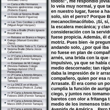
González Otero)
todos!", me respondió jovia
=> Carta a Mis Hermanos
lo veía muy normal, y que t
Mayores ajedrecistas ciegos
(Roberto Enjuto)
en nuestro lugar, fuese a h
=> Credo al Sistema Braille
solo, sin el perro? Porque 
(Antonio Martín Figueroa)
mecanoclimacófobo. ¡Sí, sí,
=> Las Tres Cerditas y el Bobo
(Miguel Ángel Vázquez)
la escalera mecánica; y clar
=> Oda a Braille (Pedro Ignacio
consideración con la servi
Rosell Vera)
fuese propicia. Además, él
=> Retratos en Branco e Negro,
Galego (Manuel González
motriz. Pues bien -le pregun
Otero)
=> Te lo Debo Todo a Ti, Carta al
andando solo, ¿por qué iba 
Sistema Braille (María Jesús
no fuese en plan de compañí
Cañamares)
=> 1ª Carta a Antonio Almaza,
arnés, una brida con la que
Julio 2000 (Fermín Tamayo)
impulsivo, ya que se había 
=> Estampas de Mi Colegio
(Revista Hablada Colegio
medio descornado; tan rápi
Santiago Apóstol ONCE
Pontevedra)
daba la impresión de ir ar
=> 2ª Carta a Antonio Almaza,
compañero, quien por esa r
Julio-Agosto 2001 (Fermín
Tamayo)
Arrasate. Él era como un po
=> La ONCE en el Mundo,
Conferencia (Pedro A. Zurita)
cumplía la función de aurig
=> 3ª Carta a Antonio Almaza,
ciego, y juntos nos tomamo
Febrero 2005 (Fermín Tamayo)
baretos con olor a fritanga
=> 4ª Carta a Antonio Almaza,
medio de los inmensos tráns
Marzo 2005 (Fermín Tamayo)
Avenida de América... Pero 
=> 5ª Carta a antonio Almaza,