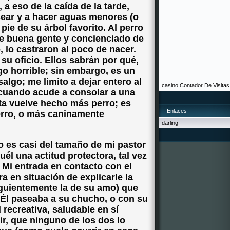
 a eso de la caída de la tarde,
sear y a hacer aguas menores (o
pie de su árbol favorito. Al perro
 de buena gente y concienciado de
o, lo castraron al poco de nacer.
su oficio. Ellos sabrán por qué,
o horrible; sin embargo, es un
salgo; me limito a dejar entero al
casino
Contador De Visitas
cuando acude a consolar a una
ta vuelve hecho más perro; es
Enlaces
rro, o más caninamente
darling
o es casi del tamaño de mi pastor
él una actitud protectora, tal vez
 Mi entrada en contacto con el
a en situación de explicarle la
iguientemente la de su amo) que
. Él paseaba a su chucho, o con su
recreativa, saludable en sí
ir, que ninguno de los dos lo