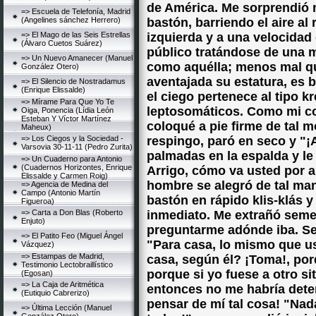
de América. Me sorprendió n
=> Escuela de Telefonía, Madrid
(Angelines sánchez Herrero)
bastón, barriendo el aire al
=> El Mago de las Seis Estrellas
izquierda y a una velocidad 
(Álvaro Cuetos Suárez)
público tratándose de una m
=> Un Nuevo Amanecer (Manuel
como aquélla; menos mal q
González Otero)
aventajada su estatura, es 
=> El Silencio de Nostradamus
(Enrique Elissalde)
el ciego pertenece al tipo k
=> Mírame Para Que Yo Te
leptosomáticos. Como mi c
Oiga, Ponencia (Lídia León
Esteban Y Víctor Martínez
coloqué a pie firme de tal
Maheux)
=> Los Ciegos y la Sociedad -
respingo, paró en seco y "¡A
Varsovia 30-11-11 (Pedro Zurita)
palmadas en la espalda y le
=> Un Cuaderno para Antonio
(Cuadernos Horizontes, Enrique
Arrigo, cómo va usted por a
Elissalde y Carmen Roig)
hombre se alegró de tal man
=> Agencia de Medina del
Campo (Antonio Martín
bastón en rápido klis-klás y
Figueroa)
=> Carta a Don Blas (Roberto
inmediato. Me extrañó semej
Enjuto)
preguntarme adónde iba. Se
=> El Patito Feo (Miguel Ángel
"Para casa, lo mismo que u
Vázquez)
=> Estampas de Madrid,
casa, según él? ¡Toma!, por
Testimonio Lectobraillístico
porque si yo fuese a otro sit
(Egosan)
=> La Caja de Aritmética
entonces no me habría deten
(Eutiquio Cabrerizo)
pensar de mí tal cosa! "Nada
=> Última Lección (Manuel