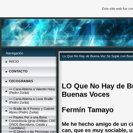
Este sitio web fue c
Navegación
Lo Que No Hay de Buena Voz Se Suple con Bue
INICIO
CONTACTO
CECOGRAMAS
LO Que No Hay de B
=> Carta Abierta a Valentin Haüy
Buenas Voces
(Pedro Zurita)
=> Carta Abierta a Louis Braille
(Pedro Zurita)
Fermín Tamayo
=> Braille de 8 Puntos y Gabriel
Abreu (Pedro Zurita)
=> Pautes Per a una Bona
Convivència (grup d'Afiliats CRE
Me he hecho amigo de un cie
ONCE Barcelona, Català y
Castellano)
can, que es muy sociable, 
=> El Dinero y las Personas con