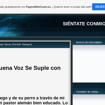
REGÍS
reado gratuitamente con
PaginaWebGratis.es
. ¿Quieres tener tu propio sitio web?
SIÉNTATE CONMI
Acerca de esta página
nas Voces (Fermín Tamayo)
uena Voz Se Suple con
Contador de visitas
go y de su perro a través de mi
un pastor alemán bien educado. Lo