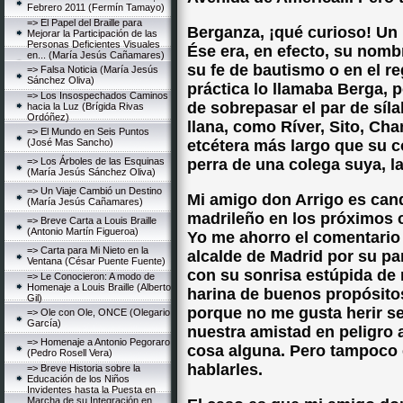
Febrero 2011 (Fermín Tamayo)
=> El Papel del Braille para
Berganza, ¡qué curioso! Un
Mejorar la Participación de las
Personas Deficientes Visuales
Ése era, en efecto, su nombr
en... (María Jesús Cañamares)
su fe de bautismo o en el re
=> Falsa Noticia (María Jesús
Sánchez Oliva)
práctica lo llamaba Berga, 
=> Los Insospechados Caminos
de sobrepasar el par de síla
hacia la Luz (Brígida Rivas
Ordóñez)
llana, como Ríver, Sito, Ch
=> El Mundo en Seis Puntos
(José Mas Sancho)
etcétera más largo que su co
=> Los Árboles de las Esquinas
perra de una colega suya, l
(María Jesús Sánchez Oliva)
=> Un Viaje Cambió un Destino
Mi amigo don Arrigo es cand
(María Jesús Cañamares)
madrileño en los próximos c
=> Breve Carta a Louis Braille
(Antonio Martín Figueroa)
Yo me ahorro el comentario 
=> Carta para Mi Nieto en la
alcalde de Madrid por su pa
Ventana (César Puente Fuente)
con su sonrisa estúpida de 
=> Le Conocieron: A modo de
Homenaje a Louis Braille (Alberto
harina de buenos propósitos
Gil)
porque no me gusta herir s
=> Ole con Ole, ONCE (Olegario
García)
nuestra amistad en peligro 
=> Homenaje a Antonio Pegoraro
cosa alguna. Pero tampoco 
(Pedro Rosell Vera)
hablarles.
=> Breve Historia sobre la
Educación de los Niños
Invidentes hasta la Puesta en
Marcha de su Integración en