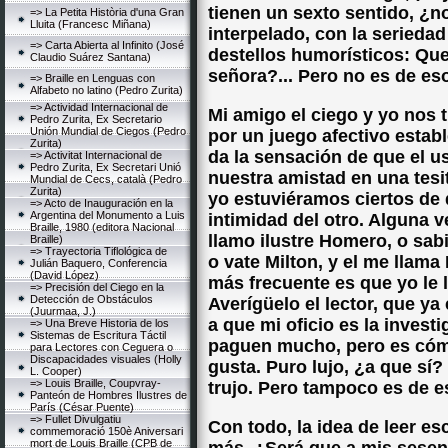
tienen un sexto sentido, ¿no
=> La Petita Història d'una Gran
Lluita (Francesc Miñana)
interpelado, con la seriedad
=> Carta Abierta al Infinito (José
destellos humorísticos: Que
Claudio Suárez Santana)
señora?... Pero no es de eso
=> Braille en Lenguas con
Alfabeto no latino (Pedro Zurita)
=> Actividad Internacional de
Mi amigo el ciego y yo nos 
Pedro Zurita, Ex Secretario
Unión Mundial de Ciegos (Pedro
por un juego afectivo estab
Zurita)
da la sensación de que el u
=> Activitat Internacional de
Pedro Zurita, Ex Secretari Unió
nuestra amistad en una tesit
Mundial de Cecs, català (Pedro
Zurita)
yo estuviéramos ciertos de 
=> Acto de Inauguración en la
Argentina del Monumento a Luis
intimidad del otro. Alguna 
Braille, 1980 (editora Nacional
llamo ilustre Homero, o sab
Braille)
=> Trayectoria Tiflológica de
o vate Milton, y el me llama 
Julián Baquero, Conferencia
(David López)
más frecuente es que yo le 
=> Precisión del Ciego en la
Detección de Obstáculos
Averígüelo el lector, que ya
(Juurmaa, J.)
a que mi oficio es la invest
=> Una Breve Historia de los
Sistemas de Escritura Táctil
paguen mucho, pero es cómo
para Lectores con Ceguera o
Discapacidades visuales (Holly
gusta. Puro lujo, ¿a que sí? 
L. Cooper)
=> Louis Braille, Coupvray-
trujo. Pero tampoco es de e
Panteón de Hombres Ilustres de
París (César Puente)
=> Fullet Divulgatiu
Con todo, la idea de leer e
commemoració 150è Aniversari
mort de Louis Braille (CPB de