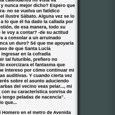
a calendarios mi vista va
 y nunca mejor dicho? Espero que
a- no se vuelva un fatídico
l ilustre Sábato. Alguna vez se lo
a lo que él ha dado la callada por
estión, de esa manera, todo su
le voy a contar? -de su actitud
a a consolar a un arruinado
unca un duro? Sé que me apoyaría
caso de que Santa Lucía
ingresar en la cofradía
ir tal futurible, prefiero no
do exorcizara el fantasma que
me intereso por cómo continuar mi
as auditivas. Y cuando cierta vez
nterés sobre el asunto aduciendo
rbas del vecino veas pelar..., mi
con su característica sonrisa de
s tengo peladas de nacencia".
o que...
 Homero en el metro de Avenida