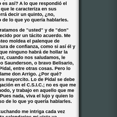
 es así? A lo que respondió el
 que le caracteriza en sus
rrá decir un quinto, ¿no,
 de lo que yo quería hablarles.
tratamos de "usted" y de "don"
lecido por un tácito acuerdo. Me
steo moldea el palenque de
ura de confianza, como si así él y
que ninguno habrá de hollar la
vez, cuando nos saludamos, le
io Saunderson, o bravo Belisario,
Pidal, entre otras cosas. Pero lo
llame don Arrigo. ¿Por qué?
 es mayorcito. Lo de Pidal se debe
igación en el C.S.I.C.; no es que me
do, y trabajo en aquello que me
Pues nada, viva el lujo y quien lo
so de lo que yo quería hablarles.
scuchando me intriga cada vez