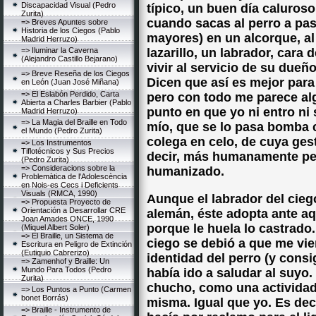
Discapacidad Visual (Pedro
típico, un buen día caluroso,
Zurita)
cuando sacas al perro a pa
=> Breves Apuntes sobre
Historia de los Ciegos (Pablo
mayores) en un alcorque, al 
Madrid Herruzo)
=> Iluminar la Caverna
lazarillo, un labrador, cara
(Alejandro Castillo Bejarano)
vivir al servicio de su dueñ
=> Breve Reseña de los Ciegos
Dicen que así es mejor para 
en León (Juan José Miñana)
=> El Eslabón Perdido, Carta
pero con todo me parece alg
Abierta a Charles Barbier (Pablo
punto en que yo ni entro ni 
Madrid Herruzo)
=> La Magia del Braille en Todo
mío, que se lo pasa bomba 
el Mundo (Pedro Zurita)
colega en celo, de cuya ges
=> Los Instrumentos
Tiflotécnicos y Sus Precios
decir, más humanamente pe
(Pedro Zurita)
=> Consideracions sobre la
humanizado.
Problemàtica de l'Adolescència
en Nois-es Cecs i Deficients
Visuals (RMCA, 1990)
Aunque el labrador del cieg
=> Propuesta Proyecto de
Orientación a Desarrollar CRE
alemán, éste adopta ante aqu
Joan Amades ONCE, 1990
porque le huela lo castrado.
(Miquel Albert Soler)
=> El Braille, un Sistema de
ciego se debió a que me vier
Escritura en Peligro de Extinción
(Eutiquio Cabrerizo)
identidad del perro (y cons
=> Zamenhof y Braille: Un
Mundo Para Todos (Pedro
había ido a saludar al suyo
Zurita)
chucho, como una actividad 
=> Los Puntos a Punto (Carmen
bonet Borrás)
misma. Igual que yo. Es dec
=> Braille - Instrumento de