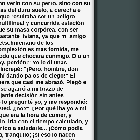
o verlo con su perro, sino con su
 ras del duro suelo, a derecha e
que resultaba ser un peligro
ultilineal y concurrida estación
ue su masa corpórea, con ser
bastante liviana, ya que mi amigo
retschmeriano de los
omplexión es más fornida, me
 modo que chocara conmigo. Dio un
y, perdón!" Yo le di unas
 increpé: "¡Pero, hombre, don
hí dando palos de ciego!" El
era que casi me abrazó. Plegó el
 se agarró a mi brazo de
ante decisión sin antes
 lo pregunté yo, y me respondió:
sted, ¿no?" ¿Por qué iba yo a mi
que era la hora de comer, y
io, iría con el tiempo calculado, y
ido a saludarle... ¡Cómo podía
, tranquilo; ¡si eso lo hacen