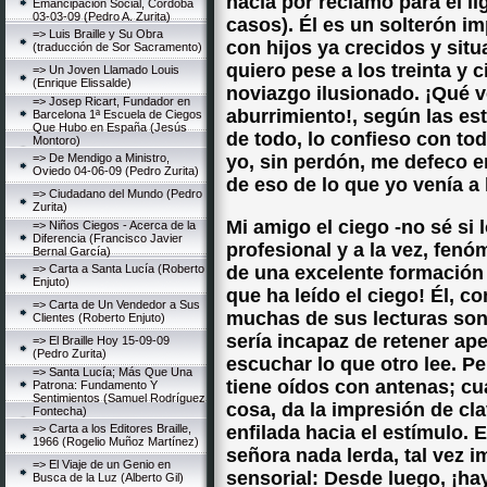
hacía por reclamo para el l
Emancipación Social, Córdoba
03-03-09 (Pedro A. Zurita)
casos). Él es un solterón i
=> Luis Braille y Su Obra
con hijos ya crecidos y situ
(traducción de Sor Sacramento)
quiero pese a los treinta y 
=> Un Joven Llamado Louis
(Enrique Elissalde)
noviazgo ilusionado. ¡Qué 
=> Josep Ricart, Fundador en
aburrimiento!, según las est
Barcelona 1ª Escuela de Ciegos
Que Hubo en España (Jesús
de todo, lo confieso con to
Montoro)
=> De Mendigo a Ministro,
yo, sin perdón, me defeco e
Oviedo 04-06-09 (Pedro Zurita)
de eso de lo que yo venía a 
=> Ciudadano del Mundo (Pedro
Zurita)
Mi amigo el ciego -no sé si
=> Niños Ciegos - Acerca de la
Diferencia (Francisco Javier
profesional y a la vez, fen
Bernal García)
=> Carta a Santa Lucía (Roberto
de una excelente formación 
Enjuto)
que ha leído el ciego! Él, c
=> Carta de Un Vendedor a Sus
muchas de sus lecturas son 
Clientes (Roberto Enjuto)
sería incapaz de retener ap
=> El Braille Hoy 15-09-09
(Pedro Zurita)
escuchar lo que otro lee. P
=> Santa Lucía; Más Que Una
tiene oídos con antenas; cu
Patrona: Fundamento Y
Sentimientos (Samuel Rodríguez
cosa, da la impresión de cla
Fontecha)
=> Carta a los Editores Braille,
enfilada hacia el estímulo. E
1966 (Rogelio Muñoz Martínez)
señora nada lerda, tal vez 
=> El Viaje de un Genio en
sensorial: Desde luego, ¡ha
Busca de la Luz (Alberto Gil)