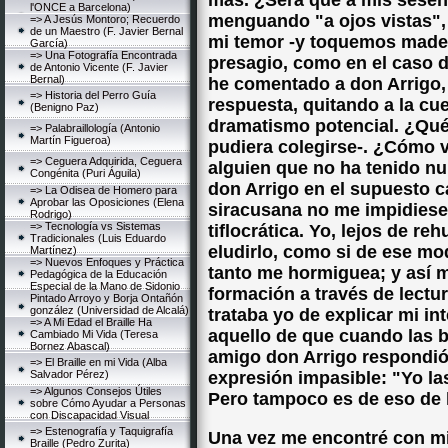
más. ¿Será que a mis sesent
l'ONCE a Barcelona)
menguando "a ojos vistas",
=> A Jesús Montoro; Recuerdo
de un Maestro (F. Javier Bernal
mi temor -y toquemos mader
García)
=> Una Fotografía Encontrada
presagio, como en el caso de
de Antonio Vicente (F. Javier
Bernal)
he comentado a don Arrigo, 
=> Historia del Perro Guía
respuesta, quitando a la cu
(Benigno Paz)
dramatismo potencial. ¿Qué 
=> Palabraillología (Antonio
Martín Figueroa)
pudiera colegirse-. ¿Cómo v
=> Ceguera Adquirida, Ceguera
alguien que no ha tenido n
Congénita (Puri Águila)
don Arrigo en el supuesto 
=> La Odisea de Homero para
Aprobar las Oposiciones (Elena
siracusana no me impidiese 
Rodrigo)
=> Tecnología vs Sistemas
tiflocrática. Yo, lejos de rehu
Tradicionales (Luis Eduardo
eludirlo, como si de ese mo
Martínez)
=> Nuevos Enfoques y Práctica
tanto me hormiguea; y así 
Pedagógica de la Educación
Especial de la Mano de Sidonio
formación a través de lectur
Pintado Arroyo y Borja Ontañón
gonzález (Universidad de Alcalá)
trataba yo de explicar mi i
=> A Mi Edad el Braille Ha
aquello de que cuando las ba
Cambiado Mi Vida (Teresa
Bornez Abascal)
amigo don Arrigo respondió 
=> El Braille en mi Vida (Alba
Salvador Pérez)
expresión impasible: "Yo la
=> Algunos Consejos Útiles
Pero tampoco es de eso de l
sobre Cómo Ayudar a Personas
con Discapacidad Visual
=> Estenografía y Taquigrafía
Una vez me encontré con mi
Braille (Pedro Zurita)