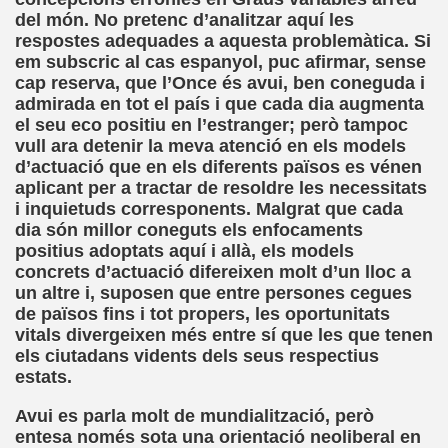
del món. No pretenc d’analitzar aquí les
respostes adequades a aquesta problemàtica. Si
, Sordo-ciego, elpais.com, 03-02-2008 (Juan José Millás)
em subscric al cas espanyol, puc afirmar, sense
cap reserva, que l’Once és avui, ben coneguda i
ímite (Juan José Millás)
admirada en tot el país i que cada dia augmenta
el seu eco positiu en l’estranger; però tampoc
 (José Molina Torres)
vull ara detenir la meva atenció en els models
d’actuació que en els diferents països es vénen
E (José Molina Torres)
aplicant per a tractar de resoldre les necessitats
i inquietuds corresponents. Malgrat que cada
olegio San Luis Gonzaga de la ONCE (José Molina Torres)
dia són millor coneguts els enfocaments
positius adoptats aquí i allà, els models
tín Figueroa)
concrets d’actuació difereixen molt d’un lloc a
un altre i, suposen que entre persones cegues
.. Todavía (Andrea Muñoz Fernández)
de països fins i tot propers, les oportunitats
vitals divergeixen més entre sí que les que tenen
os (María Jesús Cañamares Muñoz)
els ciutadans vidents dels seus respectius
estats.
eroa)
Avui es parla molt de mundialització, però
 Cañamares Muñoz)
entesa només sota una orientació neoliberal en