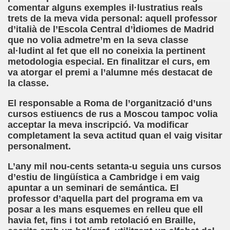
ar (Sergio Farràs)
comentar alguns exemples il·lustratius reals
trets de la meva vida personal: aquell professor
 Roig)
d’italià de l’Escola Central d’Ìdiomes de Madrid
que no volia admetre’m en la seva classe
al·ludint al fet que ell no coneixia la pertinent
metodologia especial. En finalitzar el curs, em
 para Acunar un Sueño roto (F. Javier Bernal García)
va atorgar el premi a l’alumne més destacat de
la classe.
ue Fernández del Campo)
El responsable a Roma de l’organització d’uns
cursos estiuencs de rus a Moscou tampoc volia
acceptar la meva inscripció. Va modificar
 Piedrahita)
completament la seva actitud quan el vaig visitar
personalment.
 (Angelines Sánchez)
L’any mil nou-cents setanta-u seguia uns cursos
d’estiu de lingüística a Cambridge i em vaig
García)
apuntar a un seminari de semántica. El
professor d’aquella part del programa em va
posar a les mans esquemes en relleu que ell
havia fet, fins i tot amb retolació en Braille,
por el Departamento de Policía (Fernando Casasola)