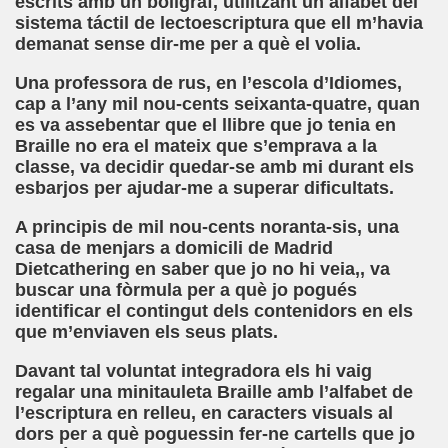
escrits amb un bolígraf, utilitzant un alfabet del
sistema táctil de lectoescriptura que ell m’havia
z, Aldaba)
demanat sense dir-me per a què el volia.
ra)
Una professora de rus, en l’escola d’Idiomes,
cap a l’any mil nou-cents seixanta-quatre, quan
i)
es va assebentar que el llibre que jo tenia en
Braille no era el mateix que s’emprava a la
ti)
classe, va decidir quedar-se amb mi durant els
esbarjos per ajudar-me a superar dificultats.
mento (Francisco García Pavón)
A principis de mil nou-cents noranta-sis, una
nterruptus de la Vida de Casimiro Seisluces (Varios Autor
casa de menjars a domicili de Madrid
Dietcathering en saber que jo no hi veia,, va
adden)
buscar una fòrmula per a què jo pogués
identificar el contingut dels contenidors en els
dita (José Amando Ruiz "Jose Ruivari")
que m’enviaven els seus plats.
oletti)
Davant tal voluntat integradora els hi vaig
regalar una minitauleta Braille amb l’alfabet de
(Angelines Sánchez)
l’escriptura en relleu, en caracters visuals al
dors per a què poguessin fer-ne cartells que jo