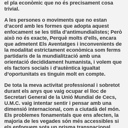
el pla econòmic que no és precisament cosa
a torres)
trivial.
o de Papel (José Molina Torres)
A les persones o moviments que no estan
d’acord amb les formes que adopta aquest
s - Reunión de Semáforos (José Molina Torres)
enfocament se les titlla d’antimundialistes; Però
això no és exacte, Perquè molts d’ells, encara
Bestard)
que admetent Els Aventatges i inconvenients de
la modalitat estrictament econòmica som ferms
néndez Pelayo, Jesús Montoro y Espido Freire)
partidaris de la mundialització amb una
orientació decididament humanista, i volem que
a, El País, 12 de Mayo de 1990 (Antonio Muñoz Molina)
els factors socials i d’autèntica igualtat
d’oportunitats es tinguin molt en compte.
De tota la meva activitat professional i sobretot
orales)
durant els anys que vaig ocupar el lloc de
Secretari General de la Unió Mundial de Cecs,
ia Gayoso)
U.M.C. vaig intentar sentir i pensar amb una
dimensió internacional, com a ciutadà del món.
Els problemes fonamentals que ens afecten, la
majoria de les vegades són més accessibles si
els enfoquem sota un prisma transnacional.