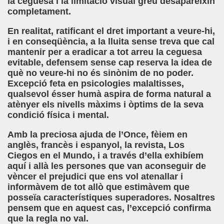
la ceguesa i la limitació visual greu desapareixin
completament.
ontoro Martínez)
En realitat, ratificant el dret important a veure-hi,
ute)
i en conseqüència, a la lluita sense treva que cal
mantenir per a eradicar a tot arreu la ceguesa
gado Casino)
evitable, defensem sense cap reserva la idea de
què no veure-hi no és sinònim de no poder.
r la Superficie (Ximo González Sospedra)
Excepció feta en psicologies malaltisses,
qualsevol ésser humà aspira de forma natural a
arrido)
atènyer els nivells màxims i òptims de la seva
condició física i mental.
ías (Antonio Pareja Serrada)
Amb la preciosa ajuda de l’Once, fèiem en
anglès, francès i espanyol, la revista, Los
Ciegos en el Mundo, i a través d’ella exhibíem
aquí i allà les persones que van aconseguir de
i Fabre)
vèncer el prejudici que ens vol atenallar i
informàvem de tot allò que estimàvem que
olina Torres)
posseïa característiques superadores. Nosaltres
pensem que en aquest cas, l’excepció confirma
 Desconocido)
que la regla no val.