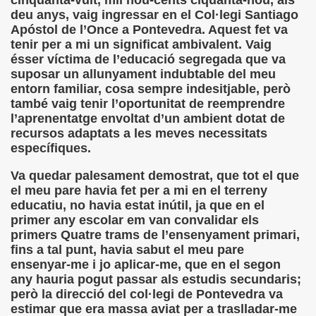
cinquanta-vuit, mil nou-cents ciquanta-nou, als
deu anys, vaig ingressar en el Col·legi Santiago
dagógica de la Educación Especial de la Mano de Sidonio 
Apóstol de l’Once a Pontevedra. Aquest fet va
tenir per a mi un significat ambivalent. Vaig
do Mi Vida (Teresa Bornez Abascal)
ésser víctima de l’educació segregada que va
suposar un allunyament indubtable del meu
vador Pérez)
entorn familiar, cosa sempre indesitjable, però
també vaig tenir l’oportunitat de reemprendre
e Cómo Ayudar a Personas con Discapacidad Visual
l’aprenentatge envoltat d’un ambient dotat de
recursos adaptats a les meves necessitats
le (Pedro Zurita)
específiques.
(Angelines sánchez Herrero)
Va quedar palesament demostrat, que tot el que
el meu pare havia fet per a mi en el terreny
(Álvaro Cuetos Suárez)
educatiu, no havia estat inútil, ja que en el
primer any escolar em van convalidar els
onzález Otero)
primers Quatre trams de l’ensenyament primari,
fins a tal punt, havia sabut el meu pare
rique Elissalde)
ensenyar-me i jo aplicar-me, que en el segon
any hauria pogut passar als estudis secundaris;
onencia (Lídia León Esteban Y Víctor Martínez Maheux)
però la direcció del col·legi de Pontevedra va
estimar que era massa aviat per a traslladar-me