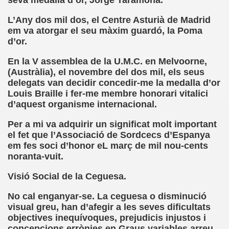
seva medalla d’or, Jorge Taramona.
o y la Franqueza (Sergio Gay Laudes)
L’Any dos mil dos, el Centre Asturià de Madrid
em va atorgar el seu màxim guardó, la Poma
d'una Companyia de Músics Cecs en 1647 (Arxiu Històric de 
d’or.
s Ordóñez)
En la V assemblea de la U.M.C. en Melvoorne,
(Austràlia), el novembre del dos mil, els seus
Braille 2018 (Comisión Braille Latinoamericana)
delegats van decidir concedir-me la medalla d’or
Louis Braille i fer-me membre honorari vitalici
ncia Iberoamericana del Braille, 1999 (Pedro A. Zurita Fanjul
d’aquest organisme internacional.
uentón (Jesús Alberto Gil Pardo)
Per a mi va adquirir un significat molt important
el fet que l’Associació de Sordcecs d’Espanya
l, Lucía (Cat Yuste)
em fes soci d’honor eL març de mil nou-cents
noranta-vuit.
ersaciones con Pedro Zurita, 14-06-2005 (Transcriptor Carl
Visió Social de la Ceguesa.
a (Félix Gende Río)
No cal enganyar-se. La ceguesa o disminució
visual greu, han d’afegir a les seves dificultats
nti Moese y Javier Fran)
objectives inequívoques, prejudicis injustos i
concepcions errònies en Graus variables arreu
dos Mis Sentidos (Eutiquio Cabrerizo)