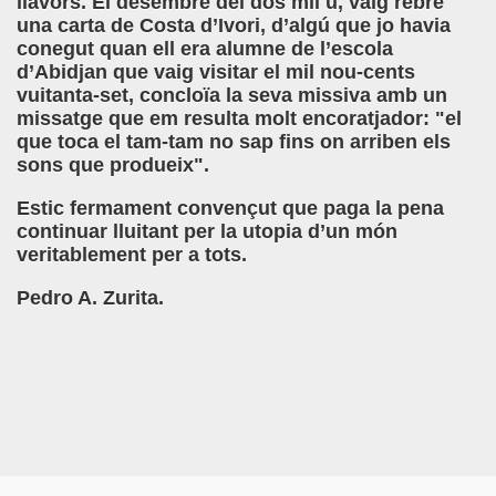
llavors. El desembre del dos mil u, vaig rebre
una carta de Costa d’Ivori, d’algú que jo havia
conegut quan ell era alumne de l’escola
d’Abidjan que vaig visitar el mil nou-cents
vuitanta-set, concloïa la seva missiva amb un
missatge que em resulta molt encoratjador: "el
que toca el tam-tam no sap fins on arriben els
sons que produeix".
Estic fermament convençut que paga la pena
continuar lluitant per la utopia d’un món
veritablement per a tots.
Pedro A. Zurita.