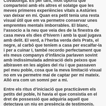
Covadonga. És per tant, molt oportú que
comparteixi amb els altres el solatge que les
rona: Fundamento Y Sentimientos (Samuel Rodríguez Font
meves primeres experiències vitals a Astúries
van deixar en mi. Quan era petit tenia una resta
966 (Rogelio Muñoz Martínez)
visual útil que em va permetre conservar unes
empremtes mentals imborrables. El blanc,
e la Luz (Alberto Gil)
l’associo a la neu que veia des de la finestra de
casa meva els dies d’hivern i amb la qual jugava
luita (Francesc Miñana)
amb delit. El verd, a l’herba verda dels Prats, el
negre, al carbó que teníem a casa per escalfar-la
 Claudio Suárez Santana)
i per a cuinar I, també recordo perfectament que
els meus companys d’infància parlaven sovint
 no latino (Pedro Zurita)
amb indissimulada admiració dels peixos que
albiraven en les aigües del riu i que passaven
ro Zurita, Ex Secretario Unión Mundial de Ciegos (Pedro Zur
pel meu poble, cosa que la meva limitació visual
no em va permetre mai de captar per mi mateix.
o Zurita, Ex Secretari Unió Mundial de Cecs, català (Pedro Zu
Alló era com un somni per a mi.
ntina del Monumento a Luis Braille, 1980 (editora Nacional 
Entre els ritus d’iniciació que practicàvem els
petits del poble, hi havia el que consistia en el
ián Baquero, Conferencia (David López)
dret de possessió que adquiria aquell que
detectava un niu en presència de testimonis.