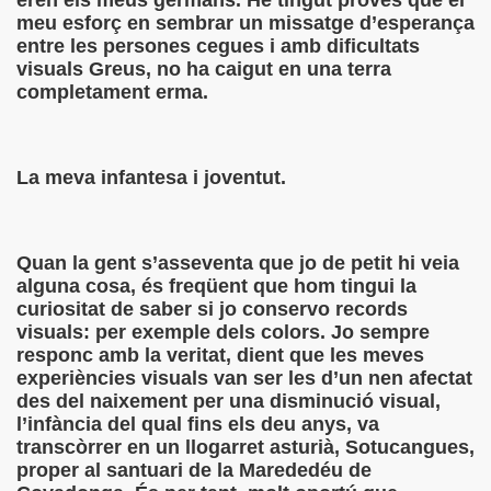
eren els meus germans. He tingut proves que el
onet Borrás)
meu esforç en sembrar un missatge d’esperança
entre les persones cegues i amb dificultats
ipación Social, Córdoba 03-03-09 (Pedro A. Zurita)
visuals Greus, no ha caigut en una terra
completament erma.
ción de Sor Sacramento)
ue Elissalde)
La meva infantesa i joventut.
rcelona 1ª Escuela de Ciegos Que Hubo en España (Jesús 
04-06-09 (Pedro Zurita)
Quan la gent s’asseventa que jo de petit hi veia
alguna cosa, és freqüent que hom tingui la
urita)
curiositat de saber si jo conservo records
visuals: per exemple dels colors. Jo sempre
erencia (Francisco Javier Bernal García)
responc amb la veritat, dient que les meves
experiències visuals van ser les d’un nen afectat
njuto)
des del naixement per una disminució visual,
l’infància del qual fins els deu anys, va
ientes (Roberto Enjuto)
transcòrrer en un llogarret asturià, Sotucangues,
proper al santuari de la Marededéu de
urita)