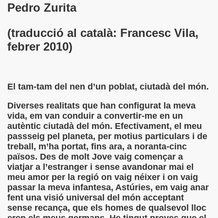
Pedro Zurita
 de los Ciegos (Pablo Madrid Herruzo)
(traducció al català: Francesc Vila,
Castillo Bejarano)
febrer 2010)
n León (Juan José Miñana)
rta a Charles Barbier (Pablo Madrid Herruzo)
El tam-tam del nen d’un poblat, ciutadà del món.
l Mundo (Pedro Zurita)
Diverses realitats que han configurat la meva
vida, em van conduir a convertir-me en un
 y Sus Precios (Pedro Zurita)
autèntic ciutadà del món. Efectivament, el meu
passseig pel planeta, per motius particulars i de
emàtica de l'Adolescència en Nois-es Cecs i Deficients Vis
treball, m’ha portat, fins ara, a noranta-cinc
països. Des de molt Jove vaig començar a
ción a Desarrollar CRE Joan Amades ONCE, 1990 (Miquel Al
viatjar a l’estranger i sense avandonar mai el
meu amor per la regió on vaig néixer i on vaig
tura en Peligro de Extinción (Eutiquio Cabrerizo)
passar la meva infantesa, Astúries, em vaig anar
fent una visió universal del món acceptant
Para Todos (Pedro Zurita)
sense recança, que els homes de qualsevol lloc