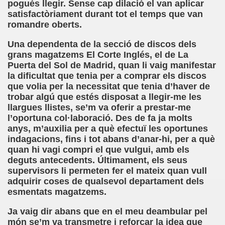
pogués llegir. Sense cap dilació el van aplicar
satisfactòriament durant tot el temps que van
mentos (José Luis Castillo Puche)
romandre oberts.
Se Suple con Buenas Voces (Fermín Tamayo)
Una dependenta de la secció de discos dels
grans magatzems El Corte Inglés, el de La
Puerta del Sol de Madrid, quan li vaig manifestar
la dificultat que tenia per a comprar els discos
García Uribe)
que volia per la necessitat que tenia d’haver de
trobar algú que estés disposat a llegir-me les
zález Hierro)
llargues llistes, se’m va oferir a prestar-me
l’oportuna col·laboració. Des de fa ja molts
anys, m’auxilia per a què efectuï les oportunes
indagacions, fins i tot abans d’anar-hi, per a què
 García)
quan hi vagi compri el que vulgui, amb els
deguts antecedents. Últimament, els seus
ere Coger Polvo (Mar Paredes)
supervisors li permeten fer el mateix quan vull
adquirir coses de qualsevol departament dels
olenko)
esmentats magatzems.
Ja vaig dir abans que en el meu deambular pel
, Carmen Colodrero y Ángel Treviño)
món se’m va transmetre i reforçar la idea que