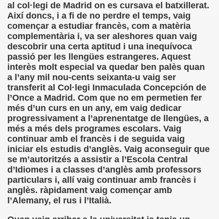
ovia 30-11-11 (Pedro Zurita)
al col·legi de Madrid on es cursava el batxillerat.
Així doncs, i a fi de no perdre el temps, vaig
adernos Horizontes, Enrique Elissalde y Carmen Roig)
començar a estudiar francès, com a matèria
complementària i, va ser aleshores quan vaig
(Antonio Martín Figueroa)
descobrir una certa aptitud i una inequívoca
passió per les llengües estrangeres. Aquest
to)
interès molt especial va quedar ben palès quan
a l’any mil nou-cents seixanta-u vaig ser
zquez)
transferit al Col·legi Inmaculada Concepción de
l’Once a Madrid. Com que no em permetien fer
 Lectobraillístico (Egosan)
més d’un curs en un any, em vaig dedicar
progressivament a l’aprenentatge de llengües, a
 Cabrerizo)
més a més dels programes escolars. Vaig
continuar amb el francès i de seguida vaig
ez Otero)
iniciar els estudis d’anglès. Vaig aconseguir que
se m’autoritzés a assistir a l’Escola Central
ajedrecistas ciegos (Roberto Enjuto)
d’Idiomes i a classes d’anglès amb professors
particulars i, allí vaig continuar amb francès i
nio Martín Figueroa)
anglès. ràpidament vaig començar amb
l’Alemany, el rus i l’Italià.
Miguel Ángel Vázquez)