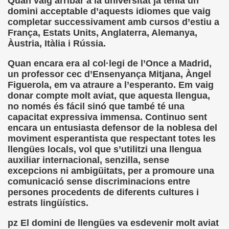
Quan vaig arribar a la universitat ja tenia un
domini acceptable d’aquests idiomes que vaig
sell Vera)
completar successivament amb cursos d’estiu a
França, Estats Units, Anglaterra, Alemanya,
alego (Manuel González Otero)
Àustria, Itàlia i Rússia.
 Sistema Braille (María Jesús Cañamares)
Quan encara era al col·legi de l’Once a Madrid,
un professor cec d’Ensenyança Mitjana, Àngel
io 2000 (Fermín Tamayo)
Figuerola, em va atraure a l’esperanto. Em vaig
donar compte molt aviat, que aquesta llengua,
sta Hablada Colegio Santiago Apóstol ONCE Pontevedra)
no només és fácil sinó que també té una
capacitat expressiva immensa. Continuo sent
lio-Agosto 2001 (Fermín Tamayo)
encara un entusiasta defensor de la noblesa del
moviment esperantista que respectant totes les
cia (Pedro A. Zurita)
llengües locals, vol que s’utilitzi una llengua
auxiliar internacional, senzilla, sense
brero 2005 (Fermín Tamayo)
excepcions ni ambigüitats, per a promoure una
comunicació sense discriminacions entre
rzo 2005 (Fermín Tamayo)
persones procedents de diferents cultures i
estrats lingüístics.
brero 2011 (Fermín Tamayo)
pz El domini de llengües va esdevenir molt aviat
ar la Participación de las Personas Deficientes Visuales en.