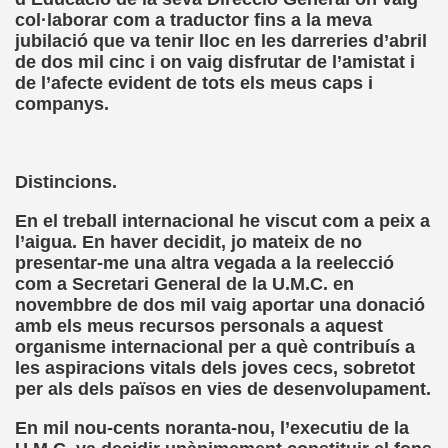
col·laborar com a traductor fins a la meva
el Alumnado y Carta del Director a los padres (Col. Sant
jubilació que va tenir lloc en les darreries d’abril
de dos mil cinc i on vaig disfrutar de l’amistat i
l Braille Como Medio de Lectura y Escritura (Dr. Phil Hatlen
de l’afecte evident de tots els meus caps i
companys.
arcelona (Àngel Mas Parera)
o (Alberto Gil)
Distincions.
rto Gil)
En el treball internacional he viscut com a peix a
l’aigua. En haver decidit, jo mateix de no
stina Ruiz Carrión)
presentar-me una altra vegada a la reelecció
com a Secretari General de la U.M.C. en
ONCE Barcelona (Àngel Mas Parera)
novembbre de dos mil vaig aportar una donació
amb els meus recursos personals a aquest
do Centenera)
organisme internacional per a què contribuís a
les aspiracions vitals dels joves cecs, sobretot
Martín Figueroa)
per als dels països en vies de desenvolupament.
unes 4 de Enero de 2016 (Alberto gil)
En mil nou-cents noranta-nou, l’executiu de la