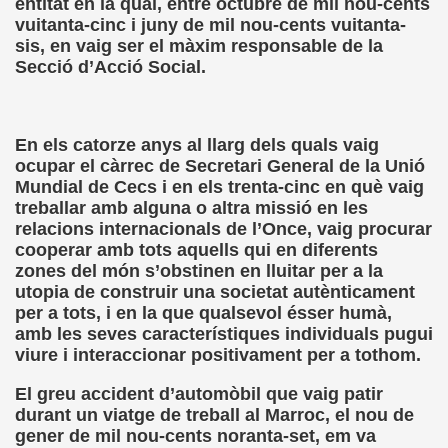
entitat en la qual, entre octubre de mil nou-cents
vuitanta-cinc i juny de mil nou-cents vuitanta-
n Figueroa)
sis, en vaig ser el màxim responsable de la
Secció d’Acció Social.
alance y perspectivas (Enrique Elissalde)
ía Jesús Cañamares)
En els catorze anys al llarg dels quals vaig
amino de Santiago (Angelines sánchez Herrero)
ocupar el càrrec de Secretari General de la Unió
Mundial de Cecs i en els trenta-cinc en què vaig
(Manuel González Otero)
treballar amb alguna o altra missió en les
relacions internacionals de l’Once, vaig procurar
n Disminución Visual Grave (Pedro Zurita)
cooperar amb tots aquells qui en diferents
zones del món s’obstinen en lluitar per a la
(Manuel gonzález Otero)
utopia de construir una societat autènticament
per a tots, i en la que qualsevol ésser humà,
Gil)
amb les seves característiques individuals pugui
viure i interaccionar positivament per a tothom.
 Castellano e Italiano (Pedro Zurita)
El greu accident d’automòbil que vaig patir
durant un viatge de treball al Marroc, el nou de
e la ONCE de Pontevedra (Blas Vázquez Rodríguez)
gener de mil nou-cents noranta-set, em va