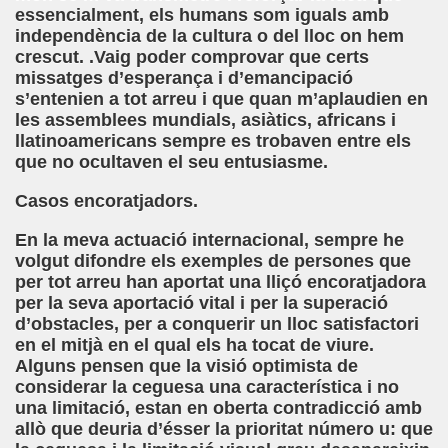
essencialment, els humans som iguals amb
independència de la cultura o del lloc on hem
crescut. .Vaig poder comprovar que certs
co García Pavón)
missatges d’esperança i d’emancipació
s’entenien a tot arreu i que quan m’aplaudien en
 Clarín)
les assemblees mundials, asiàtics, africans i
llatinoamericans sempre es trobaven entre els
que no ocultaven el seu entusiasme.
Casos encoratjadors.
En la meva actuació internacional, sempre he
volgut difondre els exemples de persones que
go
per tot arreu han aportat una lliçó encoratjadora
per la seva aportació vital i per la superació
(Francisco Rojas González)
d’obstacles, per a conquerir un lloc satisfactori
en el mitjà en el qual els ha tocat de viure.
do Casino)
Alguns pensen que la visió optimista de
considerar la ceguesa una característica i no
o)
una limitació, estan en oberta contradicció amb
allò que deuria d’ésser la prioritat número u: que
Montoro Martínez)