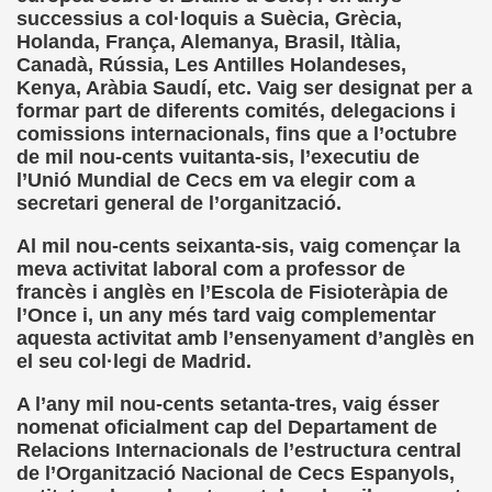
successius a col·loquis a Suècia, Grècia,
ión de los Niños Invidentes hasta la Puesta en Marcha de s
Holanda, França, Alemanya, Brasil, Itàlia,
Canadà, Rússia, Les Antilles Holandeses,
 Opción de Pasado, de Presente y de Futuro (Equipos del 
Kenya, Aràbia Saudí, etc. Vaig ser designat per a
formar part de diferents comités, delegacions i
talà (Pedro Zurita)
comissions internacionals, fins que a l’octubre
de mil nou-cents vuitanta-sis, l’executiu de
ego (Pedro Zurita)
l’Unió Mundial de Cecs em va elegir com a
secretari general de l’organització.
sturiano (Pedro Zurita)
Al mil nou-cents seixanta-sis, vaig començar la
Irekia, Euskera (Pedro Zurita)
meva activitat laboral com a professor de
francès i anglès en l’Escola de Fisioteràpia de
ncierto de San Ovidio (Roberto Enjuto)
l’Once i, un any més tard vaig complementar
aquesta activitat amb l’ensenyament d’anglès en
io Soto Galán)
el seu col·legi de Madrid.
raille (M. R. Olson)
A l’any mil nou-cents setanta-tres, vaig ésser
nomenat oficialment cap del Departament de
tein Fellenius)
Relacions Internacionals de l’estructura central
de l’Organització Nacional de Cecs Espanyols,
rios)