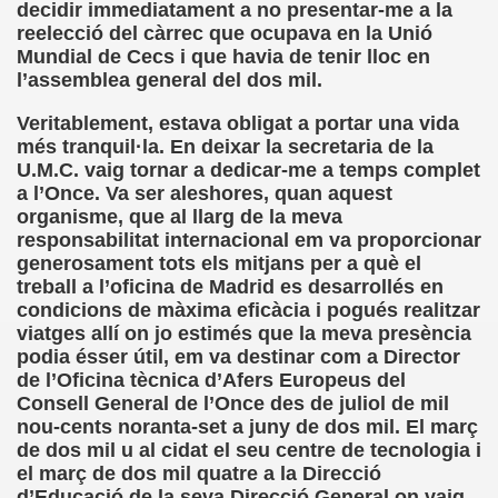
decidir immediatament a no presentar-me a la
ctura (Carmen Bonet Borrás)
reelecció del càrrec que ocupava en la Unió
Mundial de Cecs i que havia de tenir lloc en
istema de Lectura para los Ciegos (Eutiquio Cabrerizo)
l’assemblea general del dos mil.
 de Alicante (Juan José Miñana Estruch)
Veritablement, estava obligat a portar una vida
més tranquil·la. En deixar la secretaria de la
tín-Blas Sánchez)
U.M.C. vaig tornar a dedicar-me a temps complet
a l’Once. Va ser aleshores, quan aquest
Álvarez Sanz)
organisme, que al llarg de la meva
responsabilitat internacional em va proporcionar
esas! (Lola Bogas)
generosament tots els mitjans per a què el
treball a l’oficina de Madrid es desarrollés en
tudiante Ciego Integrado a la Escuela Regular (José Arias
condicions de màxima eficàcia i pogués realitzar
viatges allí on jo estimés que la meva presència
critura (María Jesús Cañamares)
podia ésser útil, em va destinar com a Director
de l’Oficina tècnica d’Afers Europeus del
 Marcilla Solana)
Consell General de l’Once des de juliol de mil
nou-cents noranta-set a juny de dos mil. El març
an Antonio Campos Sánchez)
de dos mil u al cidat el seu centre de tecnologia i
el març de dos mil quatre a la Direcció
Braille (Pedro Zurita)
d’Educació de la seva Direcció General on vaig