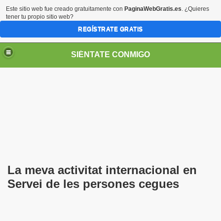
Este sitio web fue creado gratuitamente con
PaginaWebGratis.es
. ¿Quieres
tener tu propio sitio web?
REGÍSTRATE GRATIS
SIÉNTATE CONMIGO
Pedro Zurita)
edro Zurita)
La meva activitat internacional en
breu (Pedro Zurita)
Servei de les persones cegues
ncia (grup d'Afiliats CRE ONCE Barcelona, Català y Castel
iscapacidad Visual (Pedro Zurita)