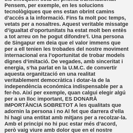
Pensem, per exemple, en les solucions
 Palacio Valdes)
tecnològiques que ens estan obrint camins
d’accés a la informació. Fins fa molt poc temps,
tavo Adolfo Bécquer)
vetats per a nosaltres. Aquest veritable missatge
d’igualtat d’oportunitats ha estat molt ben entès
ento (Anónimo)
a tot arreu on he pogut difondre’l. Una persona
de Singapur em deia que el valor immens que
per a ell tenien les trobades del nostre moviment
internacional era l’oportunitat de trobar models
de Amicis)
dignes d’imitació. De vegades, amb sinceritat i
energia, s’ha parlat en la U.M.C. de convertir
 de Caminantes, Cuento LIII (Juan de Timoneda)
aquesta organització en una realitat
veritablement democràtica i dotar-la de la
independència económica indispensable per a
la Indostánica (Anónimo)
fer-ho. Així per exemple, quan calgui elegir algú
per a un lloc important, ES DONARÀ
zaguirre)
IMPORTÀNCIA SOBRETOT A les qualitats que
adornin la persona i no Al fet que darrera d’ella
hi hagi una entitat amb mitjans per a recolzar-la.
Amb el principi no hi puc estar més d’acord,
Gayoso)
però vaig viure amb dolor que en el nostre