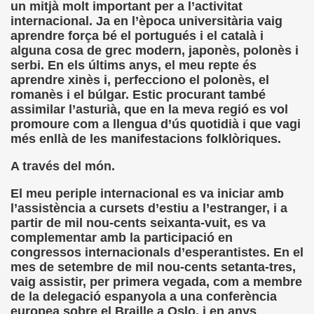
un mitjà molt important per a l’activitat
internacional. Ja en l’època universitària vaig
chez Oliva)
aprendre força bé el portugués i el català i
alguna cosa de grec modern, japonès, polonès i
cia la Luz (Brígida Rivas Ordóñez)
serbi. En els últims anys, el meu repte és
aprendre xinès i, perfecciono el polonès, el
é Mas Sancho)
romanès i el búlgar. Estic procurant també
assimilar l’asturià, que en la meva regió es vol
María Jesús Sánchez Oliva)
promoure com a llengua d’ús quotidià i que vagi
més enllà de les manifestacions folklòriques.
María Jesús Cañamares)
A través del món.
tonio Martín Figueroa)
El meu periple internacional es va iniciar amb
l’assistència a cursets d’estiu a l’estranger, i a
ana (César Puente Fuente)
partir de mil nou-cents seixanta-vuit, es va
complementar amb la participació en
aje a Louis Braille (Alberto Gil)
congressos internacionals d’esperantistes. En el
mes de setembre de mil nou-cents setanta-tres,
rcía)
vaig assistir, per primera vegada, com a membre
de la delegació espanyola a una conferència
Pedro Rosell Vera)
europea sobre el Braille a Oslo, i en anys