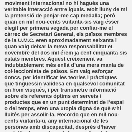
moviment internacional no hi hagués una
mann Hesse)
veritable interacció entre iguals. Molt lluny de mi
la pretensió de penjar-me cap medalla; però
n)
quan en mil nou-cents vuitanta-sis vaig ésser
elegit per primera vegada per confiar-me el
das (Saúl Orea Mateo)
càrrec de Secretari General, els països membres
de la U.M.C. eren aproximadament seixanta i
aballero, Cecilia Bohl de Faber)
quan vaig deixar la meva responsabilitat eL
novembre del dos mil érem ja cent cinquanta-sis
Cuento XXXIV (Infante Don Juan Manuel)
estats membres. Aquest creixement va
indubtablement més enllà d’una mera mania de
do)
col·leccionista de països. Em vaig esforçar
doncs, per identificar les teories i pràctiques
que tinguessin validesa en qualsevol comunitat
on hom visqués, i per transmetre informació
adja)
sobre els referents òptims en serveis i
productes que en un punt determinat de l’espai
ric Bayé)
o del temps, eren una utopia digna de què s’hi
lluités per assolir-la. Recordo que en mil nou-
ciones (Enric Bayé)
cents vuitanta-u, any internacional de les
persones amb discapacitat, després d’haver
l Gila)