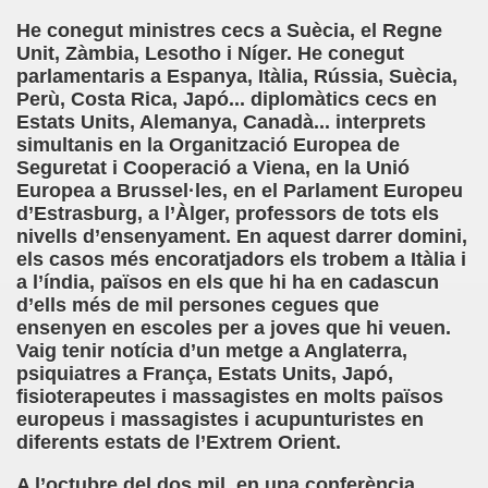
dro (Andres Barba)
He conegut ministres cecs a Suècia, el Regne
Unit, Zàmbia, Lesotho i Níger. He conegut
ias a la ONCE (María Ferradás Taboada)
parlamentaris a Espanya, Itàlia, Rússia, Suècia,
Perù, Costa Rica, Japó... diplomàtics cecs en
S - SORIA)
Estats Units, Alemanya, Canadà... interprets
simultanis en la Organització Europea de
Seguretat i Cooperació a Viena, en la Unió
Europea a Brussel·les, en el Parlament Europeu
d’Estrasburg, a l’Àlger, professors de tots els
nivells d’ensenyament. En aquest darrer domini,
LARES
els casos més encoratjadors els trobem a Itàlia i
a l’índia, països en els que hi ha en cadascun
d’ells més de mil persones cegues que
ensenyen en escoles per a joves que hi veuen.
DCASTS
Vaig tenir notícia d’un metge a Anglaterra,
psiquiatres a França, Estats Units, Japó,
fisioterapeutes i massagistes en molts països
europeus i massagistes i acupunturistes en
diferents estats de l’Extrem Orient.
A l’octubre del dos mil, en una conferència