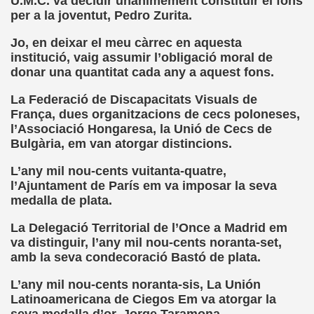
U.M.C. va decidir unànimement constituir el fons
ort Valentines)
per a la joventut, Pedro Zurita.
 Sarrió)
Jo, en deixar el meu càrrec en aquesta
institució, vaig assumir l’obligació moral de
istir (Associació Catalana per a la Integració del Cec)
donar una quantitat cada any a aquest fons.
 Rivas Ordóñez)
La Federació de Discapacitats Visuals de
França, dues organitzacions de cecs poloneses,
s (María Jesús Cañamares)
l’Associació Hongaresa, la Unió de Cecs de
Bulgària, em van atorgar distincions.
to gil)
L’any mil nou-cents vuitanta-quatre,
Gay)
l’Ajuntament de París em va imposar la seva
medalla de plata.
, con el Tacto; una Sutil Diferencia (Fini Sarrió)
La Delegació Territorial de l’Once a Madrid em
ldo Rodríguez (Francesc Miñana)
va distinguir, l’any mil nou-cents noranta-set,
amb la seva condecoració Bastó de plata.
 (María Jesús Cañamares)
L’any mil nou-cents noranta-sis, La Unión
Latinoamericana de Ciegos Em va atorgar la
con Baja Visión, del Libro Nada sobre Nosotros sin Nosotro